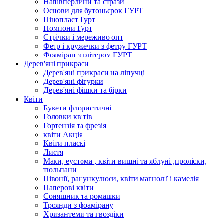
Напівперлини та стрази
Основи для бутоньєрок ГУРТ
Пінопласт Гурт
Помпони Гурт
Стрічки і мереживо опт
Фетр і кружечки з фетру ГУРТ
Фоаміран з глітером ГУРТ
Дерев'яні прикраси
Дерев'яні прикраси на ліпучці
Дерев'яні фігурки
Дерев'яні фішки та бірки
Квіти
Букети флористичні
Головки квітів
Гортензія та фрезія
квіти Акція
Квіти пласкі
Листя
Маки, еустома , квіти вишні та яблуні ,проліски,
тюльпани
Півонії, ранункулюси, квіти магнолії і камелія
Паперові квіти
Соняшник та ромашки
Троянди з фоамірану
Хризантеми та гвоздіки