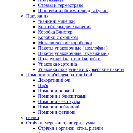
Стразы и термостразы
Шапочки и обниматели для бусин
Пакування
тканинні мішечки
Контейнеры для хранения
Коробка Блистер
Коробки с окошком
Металлические коробочки
Пакеты упаковочные ( целлофан )
Пакеты упаковочные ( бумажные )
Подарункові картонні коробки
Упаковка картонна
Упаковка прозрачная и курьерские пакеты
Помпони, пір'я і декоративні очі
Декоративні очі
Пір'я
Помпони норкові
Помпони з блискітками
Помпони з еко хутра
Помпони нейлонові
Помпони фатінові
свічки
Стрічки, мереживо, шнури, гумка
Стрічки з органзи, сітка, рігелін