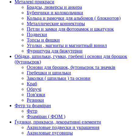
Металеві прикраси
Брадсы, люверсы и анкера
Бубенчики и колокольчики
Кольца и рамочки для альбомов ( блокнотов)
Металлические коннекторы
Петли и замки для фоторамок и шкатулок
Подвески
Топсы и фишки
Уголки , магниты и магнитный винил
Фурнитура для бижутерии
Обідки, шпильки, гумки, гребені і основи для брошок
(бутоньєрок)
Основи для брошок, бутоньєрок та значків
Гребешки и шпильки
Заколки ( шпильки ) та основи
Краб
Обручі
Пов'язки
Резинки
Фетр та фоаміран
Фетр
Фоаміран ( ФОМ )
Ґудзики, прикраси, декоративні елементи
Акриловые подвески и украшения
Акриловые пуговицы