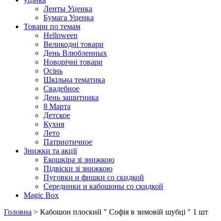
Ленты Уценка
Бумага Уценка
Товари по темам
Helloween
Великодні товари
День Влюбленных
Новорічні товари
Осінь
Шкільна тематика
Свадебное
День защитника
8 Марта
Детское
Кухня
Лето
Патриотичное
Знижки та акції
Екошкіра зі знижкою
Підвіски зі знижкою
Пуговки и фишки со скидкой
Серединки и кабошоны со скидкой
Magic Box
Головна
> Кабошон плоский " Софія в зимовій шубці " 1 шт