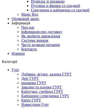
Підвіски зі знижкою
Пуговки и фишки со скидкой
Серединки и кабошоны со скидкой
Magic Box
Обліковий запис
Інформація
Про нас
інформація про доставку
Як зробити замовлення
Система знижок
Часто задавані питання
Контакти
Новини
Категорії
Гурт
Добавки, ягідки, калина ГУРТ
Дріт ГУРТ
екошкіра ГУРТ
Заколки та основи ГУРТ
Каблучки, гребінці ГУРТ
Кабошони і серединки ГУРТ
Квіти ГУРТ
Намистини Гурт