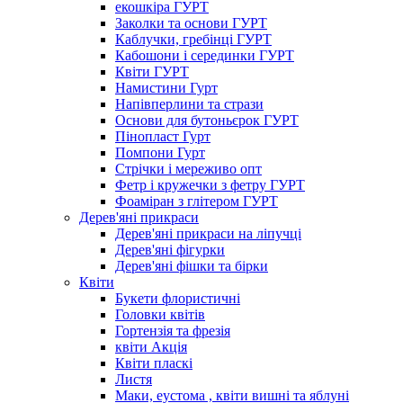
екошкіра ГУРТ
Заколки та основи ГУРТ
Каблучки, гребінці ГУРТ
Кабошони і серединки ГУРТ
Квіти ГУРТ
Намистини Гурт
Напівперлини та стрази
Основи для бутоньєрок ГУРТ
Пінопласт Гурт
Помпони Гурт
Стрічки і мереживо опт
Фетр і кружечки з фетру ГУРТ
Фоаміран з глітером ГУРТ
Дерев'яні прикраси
Дерев'яні прикраси на ліпучці
Дерев'яні фігурки
Дерев'яні фішки та бірки
Квіти
Букети флористичні
Головки квітів
Гортензія та фрезія
квіти Акція
Квіти пласкі
Листя
Маки, еустома , квіти вишні та яблуні