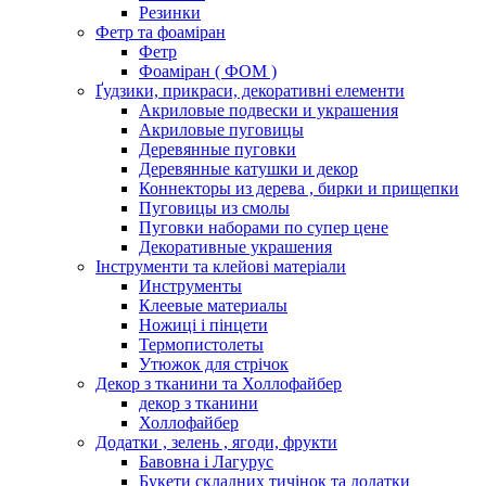
Резинки
Фетр та фоаміран
Фетр
Фоаміран ( ФОМ )
Ґудзики, прикраси, декоративні елементи
Акриловые подвески и украшения
Акриловые пуговицы
Деревянные пуговки
Деревянные катушки и декор
Коннекторы из дерева , бирки и прищепки
Пуговицы из смолы
Пуговки наборами по супер цене
Декоративные украшения
Інструменти та клейові матеріали
Инструменты
Клеевые материалы
Ножиці і пінцети
Термопистолеты
Утюжок для стрічок
Декор з тканини та Холлофайбер
декор з тканини
Холлофайбер
Додатки , зелень , ягоди, фрукти
Бавовна і Лагурус
Букети складних тичінок та додатки