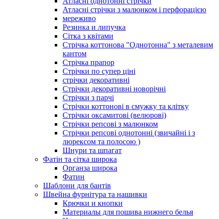
Атласні однотонні стрічки
Атласні стрічки з малюнком і перфорацією
мереживо
Резинка и липучка
Сітка з квітами
Стрічка коттонова "Однотонна" з металевим
кантом
Стрічка прапор
Стрічки по супер ціні
стрічки декоративні
Стрічки декоративні новорічні
Стрічки з парчі
Стрічки коттонові в смужку та клітку
Стрічки оксамитові (велюрові)
Стрічки репсові з малюнком
Стрічки репсові однотонні (звичайні і з
люрексом та полосою )
Шнури та шпагат
Фатін та сітка широка
Органза широка
Фатин
Шаблони для бантів
Швейна фурнітура та нашивки
Крючки и кнопки
Материалы для пошива нижнего белья