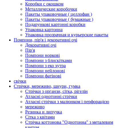
Коробки с окошком
Металлические коробочки
Пакеты упаковочные ( целлофан )
Пакеты упаковочные ( бумажные )
Подарункові картонні коробки
Упаковка картонна
Упаковка прозрачная и курьерские пакеты
Помпони, пір'я і декоративні очі
Декоративні очі
Пір'я
Помпони норкові
Помпони з блискітками
Помпони з еко хутра
Помпони нейлонові
Помпони фатінові
свічки
Стрічки, мереживо, шнури, гумка
Стрічки з органзи, сітка, рігелін
Атласні однотонні стрічки
Атласні стрічки з малюнком і перфорацією
мереживо
Резинка и липучка
Сітка з квітами
Стрічка коттонова "Однотонна" з металевим
кантом