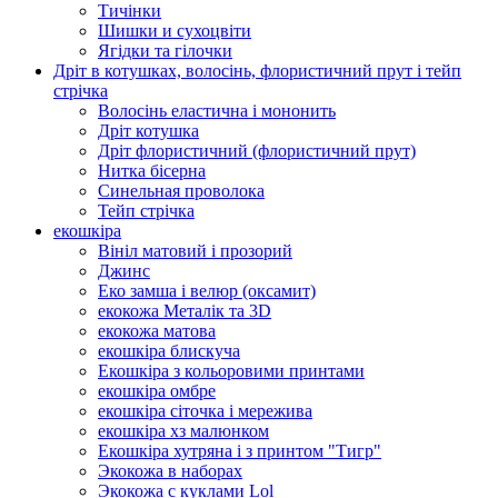
Тичінки
Шишки и сухоцвіти
Ягідки та гілочки
Дріт в котушках, волосінь, флористичний прут і тейп
стрічка
Волосінь еластична і мононить
Дріт котушка
Дріт флористичний (флористичний прут)
Нитка бісерна
Синельная проволока
Тейп стрічка
екошкіра
Вініл матовий і прозорий
Джинс
Еко замша і велюр (оксамит)
екокожа Металік та 3D
екокожа матова
екошкіра блискуча
Екошкіра з кольоровими принтами
екошкіра омбре
екошкіра сіточка і мережива
екошкіра хз малюнком
Екошкіра хутряна і з принтом "Тигр"
Экокожа в наборах
Экокожа с куклами Lol