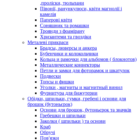
,проліски, тюльпани
Півонії, ранункулюси, квіти магнолії і
камелія
Паперові квіти
Соняшник та ромашки
Троянди з фоамірану
Хризантеми та гвоздіки
Металеві прикраси
Брадсы, люверсы и анкера
Бубенчики и колокольчики
Кольца и рамочки для альбомов ( блокнотов)
Металлические коннекторы
Петли и замки для фоторамок и шкатулок
Подвески
Топсы и фишки
Уголки , магниты и магнитный винил
Фурнитура для бижутерии
Обідки, шпильки, гумки, гребені і основи для
брошок (бутоньєрок)
Основи для брошок, бутоньєрок та значків
Гребешки и шпильки
Заколки ( шпильки ) та основи
Краб
Обручі
Пов'язки