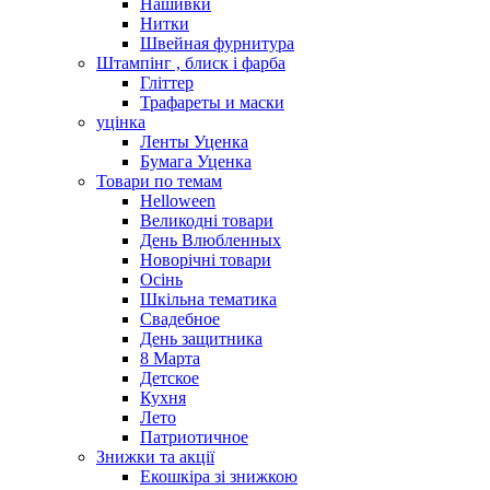
Нашивки
Нитки
Швейная фурнитура
Штампінг , блиск і фарба
Гліттер
Трафареты и маски
уцінка
Ленты Уценка
Бумага Уценка
Товари по темам
Helloween
Великодні товари
День Влюбленных
Новорічні товари
Осінь
Шкільна тематика
Свадебное
День защитника
8 Марта
Детское
Кухня
Лето
Патриотичное
Знижки та акції
Екошкіра зі знижкою