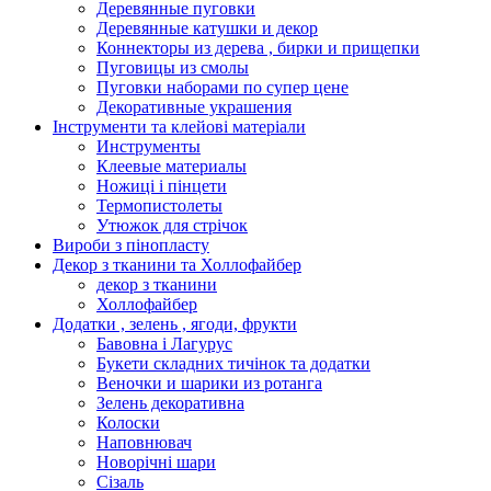
Деревянные пуговки
Деревянные катушки и декор
Коннекторы из дерева , бирки и прищепки
Пуговицы из смолы
Пуговки наборами по супер цене
Декоративные украшения
Інструменти та клейові матеріали
Инструменты
Клеевые материалы
Ножиці і пінцети
Термопистолеты
Утюжок для стрічок
Вироби з пінопласту
Декор з тканини та Холлофайбер
декор з тканини
Холлофайбер
Додатки , зелень , ягоди, фрукти
Бавовна і Лагурус
Букети складних тичінок та додатки
Веночки и шарики из ротанга
Зелень декоративна
Колоски
Наповнювач
Новорічні шари
Сізаль