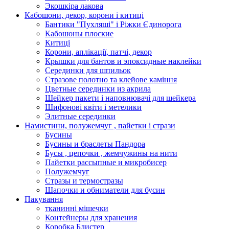
Экошкiра лакова
Кабошони, декор, корони і китиці
Бантики "Пухляші" і Ріжки Єдинорога
Кабошоны плоские
Китиці
Корони, аплікації, патчі, декор
Крышки для бантов и эпоксидные наклейки
Серединки для шпильок
Стразове полотно та клейове каміння
Цветные серединки из акрила
Шейкер пакети і наповнювачі для шейкера
Шифонові квіти і метелики
Элитные серединки
Намистини, полужемчуг , пайетки і стрази
Бусины
Бусины и браслеты Пандора
Бусы , цепочки , жемчужины на нити
Пайетки рассыпные и микробисер
Полужемчуг
Стразы и термостразы
Шапочки и обниматели для бусин
Пакування
тканинні мішечки
Контейнеры для хранения
Коробка Блистер