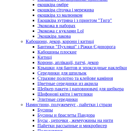
екошкіра омбре
екошкіра сіточка і мережива
екошкіра хз малюнком
Екошкіра хутряна і з принтом "Тигр"
Экокожа в наборах
Экокожа с куклами Lol
Экошкiра лакова
Кабошони, декор, корони і китиці
Бантики "Пухляші" і Ріжки Єдинорога
Кабошоны плоские
Китиці
Корони, аплікації, патчі, декор
Крышки для бантов и эпоксидные наклейки
Серединки для шпильок
Стразове полотно та клейове каміння
Цветные серединки из акрила
Шейкер пакети і наповнювачі для шейкера
Шифонові квіти і метелики
Элитные серединки
Намистини, полужемчуг , пайетки і стрази
Бусины
Бусины и браслеты Пандора
Бусы , цепочки , жемчужины на нити
Пайетки рассыпные и микробисер
Полужемчуг