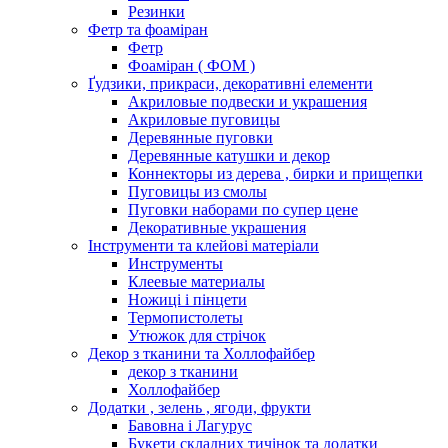
Резинки
Фетр та фоаміран
Фетр
Фоаміран ( ФОМ )
Ґудзики, прикраси, декоративні елементи
Акриловые подвески и украшения
Акриловые пуговицы
Деревянные пуговки
Деревянные катушки и декор
Коннекторы из дерева , бирки и прищепки
Пуговицы из смолы
Пуговки наборами по супер цене
Декоративные украшения
Інструменти та клейові матеріали
Инструменты
Клеевые материалы
Ножиці і пінцети
Термопистолеты
Утюжок для стрічок
Декор з тканини та Холлофайбер
декор з тканини
Холлофайбер
Додатки , зелень , ягоди, фрукти
Бавовна і Лагурус
Букети складних тичінок та додатки