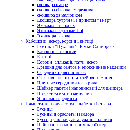
екошкіра омбре
екошкіра сіточка і мережива
екошкіра хз малюнком
Екошкіра хутряна і з принтом "Тигр"
Экокожа в наборах
Экокожа с куклами Lol
Экошкiра лакова
Кабошони, декор, корони і китиці
Бантики "Пухляші" і Ріжки Єдинорога
Кабошоны плоские
Китиці
Корони, аплікації, патчі, декор
Крышки для бантов и эпоксидные наклейки
Серединки для шпильок
Стразове полотно та клейове каміння
Цветные серединки из акрила
Шейкер пакети і наповнювачі для шейкера
Шифонові квіти і метелики
Элитные серединки
Намистини, полужемчуг , пайетки і стрази
Бусины
Бусины и браслеты Пандора
Бусы , цепочки , жемчужины на нити
Пайетки рассыпные и микробисер
Полужемчуг