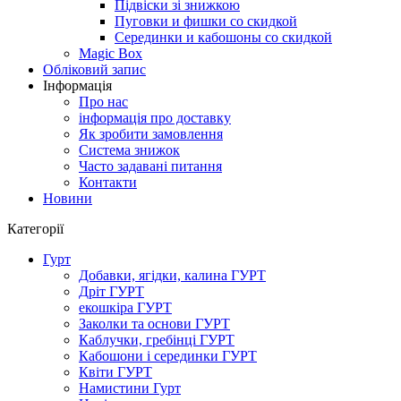
Підвіски зі знижкою
Пуговки и фишки со скидкой
Серединки и кабошоны со скидкой
Magic Box
Обліковий запис
Інформація
Про нас
інформація про доставку
Як зробити замовлення
Система знижок
Часто задавані питання
Контакти
Новини
Категорії
Гурт
Добавки, ягідки, калина ГУРТ
Дріт ГУРТ
екошкіра ГУРТ
Заколки та основи ГУРТ
Каблучки, гребінці ГУРТ
Кабошони і серединки ГУРТ
Квіти ГУРТ
Намистини Гурт