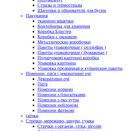
Стразы и термостразы
Шапочки и обниматели для бусин
Пакування
тканинні мішечки
Контейнеры для хранения
Коробка Блистер
Коробки с окошком
Металлические коробочки
Пакеты упаковочные ( целлофан )
Пакеты упаковочные ( бумажные )
Подарункові картонні коробки
Упаковка картонна
Упаковка прозрачная и курьерские пакеты
Помпони, пір'я і декоративні очі
Декоративні очі
Пір'я
Помпони норкові
Помпони з блискітками
Помпони з еко хутра
Помпони нейлонові
Помпони фатінові
свічки
Стрічки, мереживо, шнури, гумка
Стрічки з органзи, сітка, рігелін