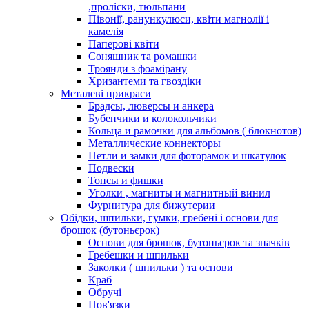
,проліски, тюльпани
Півонії, ранункулюси, квіти магнолії і
камелія
Паперові квіти
Соняшник та ромашки
Троянди з фоамірану
Хризантеми та гвоздіки
Металеві прикраси
Брадсы, люверсы и анкера
Бубенчики и колокольчики
Кольца и рамочки для альбомов ( блокнотов)
Металлические коннекторы
Петли и замки для фоторамок и шкатулок
Подвески
Топсы и фишки
Уголки , магниты и магнитный винил
Фурнитура для бижутерии
Обідки, шпильки, гумки, гребені і основи для
брошок (бутоньєрок)
Основи для брошок, бутоньєрок та значків
Гребешки и шпильки
Заколки ( шпильки ) та основи
Краб
Обручі
Пов'язки