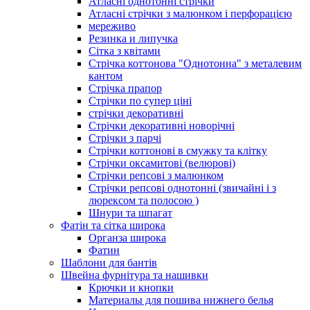
Атласні однотонні стрічки
Атласні стрічки з малюнком і перфорацією
мереживо
Резинка и липучка
Сітка з квітами
Стрічка коттонова "Однотонна" з металевим
кантом
Стрічка прапор
Стрічки по супер ціні
стрічки декоративні
Стрічки декоративні новорічні
Стрічки з парчі
Стрічки коттонові в смужку та клітку
Стрічки оксамитові (велюрові)
Стрічки репсові з малюнком
Стрічки репсові однотонні (звичайні і з
люрексом та полосою )
Шнури та шпагат
Фатін та сітка широка
Органза широка
Фатин
Шаблони для бантів
Швейна фурнітура та нашивки
Крючки и кнопки
Материалы для пошива нижнего белья