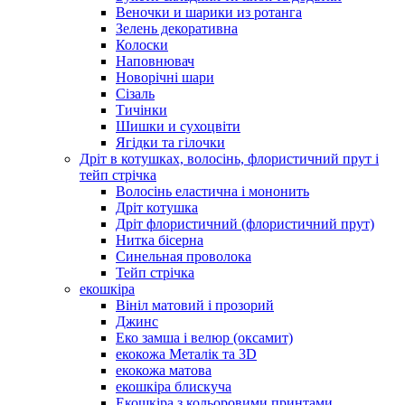
Веночки и шарики из ротанга
Зелень декоративна
Колоски
Наповнювач
Новорічні шари
Сізаль
Тичінки
Шишки и сухоцвіти
Ягідки та гілочки
Дріт в котушках, волосінь, флористичний прут і
тейп стрічка
Волосінь еластична і мононить
Дріт котушка
Дріт флористичний (флористичний прут)
Нитка бісерна
Синельная проволока
Тейп стрічка
екошкіра
Вініл матовий і прозорий
Джинс
Еко замша і велюр (оксамит)
екокожа Металік та 3D
екокожа матова
екошкіра блискуча
Екошкіра з кольоровими принтами