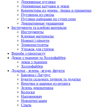
Деревянные пуговки
Деревянные катушки и декор
Коннекторы из дерева , бирки и прищепки
Пуговицы из смолы
Пуговки наборами по супер цене
Декоративные украшения
Інструменти та клейові матеріали
Инструменты
Клеевые материалы
Ножиці і пінцети
Термопистолеты
Утюжок для стрічок
Вироби з пінопласту
Декор з тканини та Холлофайбер
декор з тканини
Холлофайбер
Додатки , зелень , ягоди, фрукти
Бавовна і Лагурус
Букети складних тичінок та додатки
Веночки и шарики из ротанга
Зелень декоративна
Колоски
Наповнювач
Новорічні шари
Сізаль