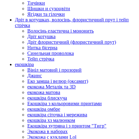
Тичінки
Шишки и сухоцвіти
Ягідки та гілочки
Дріт в котушках, волосінь, флористичний прут і тейп
стрічка
Волосінь еластична і мононить
Дріт котушка
Дріт флористичний (флористичний прут)
Нитка бісерна
Синельная проволока
Тейп стрічка
екошкіра
Вініл матовий і прозорий
Джинс
Еко замша і велюр (оксамит)
екокожа Металік та 3D
екокожа матова
екошкіра блискуча
Екошкіра з кольоровими принтами
екошкіра омбре
екошкіра сіточка і мережива
екошкіра хз малюнком
Екошкіра хутряна і з принтом "Тигр"
Экокожа в наборах
Экокожа с куклами Lol