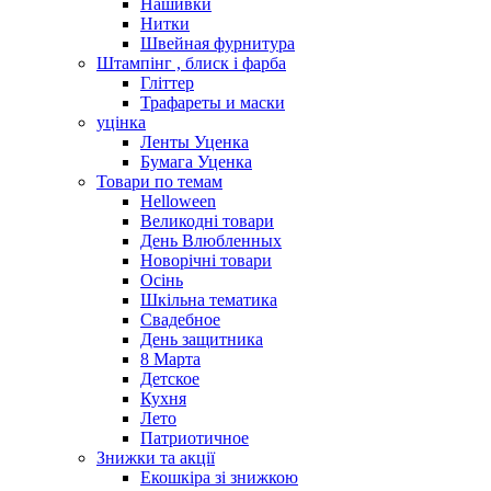
Нашивки
Нитки
Швейная фурнитура
Штампінг , блиск і фарба
Гліттер
Трафареты и маски
уцінка
Ленты Уценка
Бумага Уценка
Товари по темам
Helloween
Великодні товари
День Влюбленных
Новорічні товари
Осінь
Шкільна тематика
Свадебное
День защитника
8 Марта
Детское
Кухня
Лето
Патриотичное
Знижки та акції
Екошкіра зі знижкою