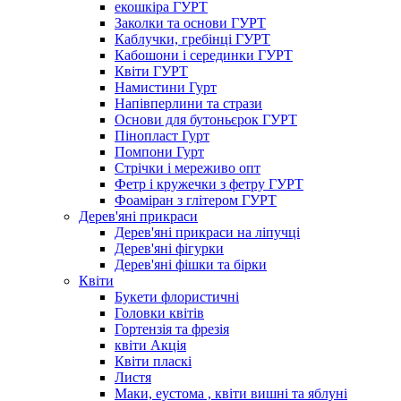
екошкіра ГУРТ
Заколки та основи ГУРТ
Каблучки, гребінці ГУРТ
Кабошони і серединки ГУРТ
Квіти ГУРТ
Намистини Гурт
Напівперлини та стрази
Основи для бутоньєрок ГУРТ
Пінопласт Гурт
Помпони Гурт
Стрічки і мереживо опт
Фетр і кружечки з фетру ГУРТ
Фоаміран з глітером ГУРТ
Дерев'яні прикраси
Дерев'яні прикраси на ліпучці
Дерев'яні фігурки
Дерев'яні фішки та бірки
Квіти
Букети флористичні
Головки квітів
Гортензія та фрезія
квіти Акція
Квіти пласкі
Листя
Маки, еустома , квіти вишні та яблуні