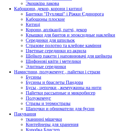
Экошкiра лакова
Кабошони, декор, корони і китиці
Бантики "Пухляші" і Ріжки Єдинорога
Кабошоны плоские
Китиці
Корони, аплікації, патчі, декор
Крышки для бантов и эпоксидные наклейки
Серединки для шпильок
Стразове полотно та клейове каміння
Цветные серединки из акрила
Шейкер пакети і наповнювачі для шейкера
Шифонові квіти і метелики
Элитные серединки
Намистини, полужемчуг , пайетки і стрази
Бусины
Бусины и браслеты Пандора
Бусы , цепочки , жемчужины на нити
Пайетки рассыпные и микробисер
Полужемчуг
Стразы и термостразы
Шапочки и обниматели для бусин
Пакування
тканинні мішечки
Контейнеры для хранения
Коробка Блистер