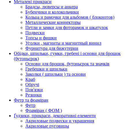
Металеві прикраси
Брадсы, люверсы и анкера
Бубенчики и колокольчики
Кольца и рамочки для альбомов ( блокнотов)
Металлические коннекторы
Петли и замки для фоторамок и шкатулок
Подвески
Топсы и фишки
Уголки , магниты и магнитный винил
Фурнитура для бижутерии
Обідки, шпильки, гумки, гребені і основи для брошок
(бутоньєрок)
Основи для брошок, бутоньєрок та значків
Гребешки и шпильки
Заколки ( шпильки ) та основи
Краб
Обручі
Пов'язки
Резинки
Фетр та фоаміран
Фетр
Фоаміран ( ФОМ )
Ґудзики, прикраси, декоративні елементи
Акриловые подвески и украшения
Акриловые пуговицы