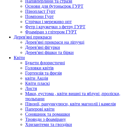
Напівперлини та стрази
Основи для бутоньєрок ГУРТ
Пінопласт Гурт
Помпони Гурт
Стрічки і мереживо опт
Фетр і кружечки з фетру ГУРТ
Фоаміран з глітером ГУРТ
Дерев'яні прикраси
Дерев'яні прикраси на ліпучці
Дерев'яні фігурки
Дерев'яні фішки та бірки
Квіти
Букети флористичні
Головки квітів
Гортензія та фрезія
квіти Акція
Квіти пласкі
Листя
Маки, еустома , квіти вишні та яблуні ,проліски,
тюльпани
Півонії, ранункулюси, квіти магнолії і камелія
Паперові квіти
Соняшник та ромашки
Троянди з фоамірану
Хризантеми та гвоздіки