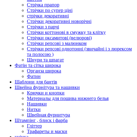
Стрічка прапор
Стрічки по супер ціні
стрічки декоративні
Стрічки декоративні новорічні
Стрічки з парчі
Стрічки коттонові в смужку та клітку
Стрічки оксамитові (велюрові)
Стрічки репсові з малюнком
Стрічки репсові однотонні (звичайні і з люрексом
та полосою )
Шнури та шпагат
Фатін та сітка широка
Органза широка
Фатин
Шаблони для бантів
Швейна фурнітура та нашивки
Крючки и кнопки
Материалы для пошива нижнего белья
Нашивки
Нитки
Швейная фурнитура
Штампінг , блиск і фарба
Гліттер
Трафареты и маски
уцінка