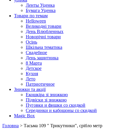
Ленты Уценка
Бумага Уценка
Товари по темам
Helloween
Великодні товари
День Влюбленных
Новорічні товари
Осінь
Шкільна тематика
Свадебное
День защитника
8 Марта
Детское
Кухня
Лето
Патриотичное
Знижки та акції
Екошкіра зі знижкою
Підвіски зі знижкою
Пуговки и фишки со скидкой
Серединки и кабошоны со скидкой
Magic Box
Головна
> Тасьма 109 " Трикутники", срібло метр