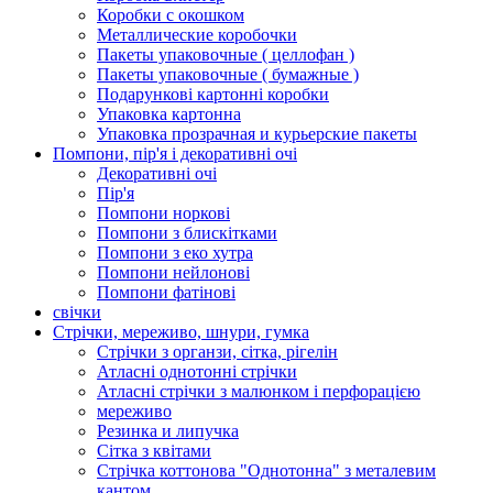
Коробки с окошком
Металлические коробочки
Пакеты упаковочные ( целлофан )
Пакеты упаковочные ( бумажные )
Подарункові картонні коробки
Упаковка картонна
Упаковка прозрачная и курьерские пакеты
Помпони, пір'я і декоративні очі
Декоративні очі
Пір'я
Помпони норкові
Помпони з блискітками
Помпони з еко хутра
Помпони нейлонові
Помпони фатінові
свічки
Стрічки, мереживо, шнури, гумка
Стрічки з органзи, сітка, рігелін
Атласні однотонні стрічки
Атласні стрічки з малюнком і перфорацією
мереживо
Резинка и липучка
Сітка з квітами
Стрічка коттонова "Однотонна" з металевим
кантом