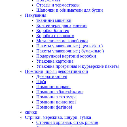
Стразы и термостразы
Шапочки и обниматели для бусин
Пакування
тканинні мішечки
Контейнеры для хранения
Коробка Блистер
Коробки с окошком
Металлические коробочки
Пакеты упаковочные ( целлофан )
Пакеты упаковочные ( бумажные )
Подарункові картонні коробки
Упаковка картонна
Упаковка прозрачная и курьерские пакеты
Помпони, пір'я і декоративні очі
Декоративні очі
Пір'я
Помпони норкові
Помпони з блискітками
Помпони з еко хутра
Помпони нейлонові
Помпони фатінові
свічки
Стрічки, мереживо, шнури, гумка
Стрічки з органзи, сітка, рігелін