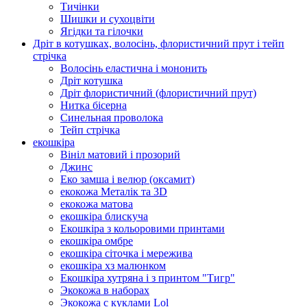
Тичінки
Шишки и сухоцвіти
Ягідки та гілочки
Дріт в котушках, волосінь, флористичний прут і тейп
стрічка
Волосінь еластична і мононить
Дріт котушка
Дріт флористичний (флористичний прут)
Нитка бісерна
Синельная проволока
Тейп стрічка
екошкіра
Вініл матовий і прозорий
Джинс
Еко замша і велюр (оксамит)
екокожа Металік та 3D
екокожа матова
екошкіра блискуча
Екошкіра з кольоровими принтами
екошкіра омбре
екошкіра сіточка і мережива
екошкіра хз малюнком
Екошкіра хутряна і з принтом "Тигр"
Экокожа в наборах
Экокожа с куклами Lol