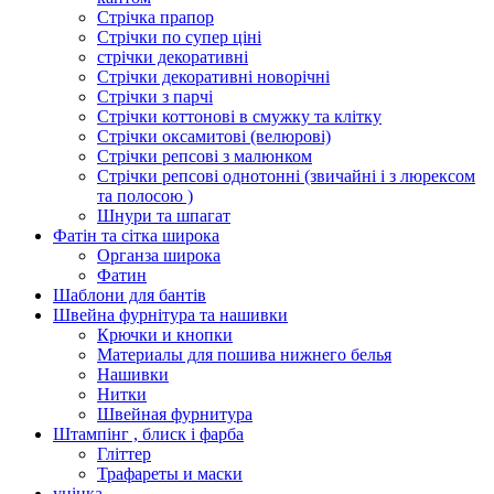
Стрічка прапор
Стрічки по супер ціні
стрічки декоративні
Стрічки декоративні новорічні
Стрічки з парчі
Стрічки коттонові в смужку та клітку
Стрічки оксамитові (велюрові)
Стрічки репсові з малюнком
Стрічки репсові однотонні (звичайні і з люрексом
та полосою )
Шнури та шпагат
Фатін та сітка широка
Органза широка
Фатин
Шаблони для бантів
Швейна фурнітура та нашивки
Крючки и кнопки
Материалы для пошива нижнего белья
Нашивки
Нитки
Швейная фурнитура
Штампінг , блиск і фарба
Гліттер
Трафареты и маски
уцінка