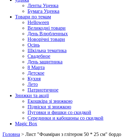
Ленты Уценка
Бумага Уценка
Товари по темам
Helloween
Великодні товари
День Влюбленных
Новорічні товари
Осінь
Шкільна тематика
Свадебное
День защитника
8 Марта
Детское
Кухня
Лето
Патриотичное
Знижки та акції
Екошкіра зі знижкою
Підвіски зі знижкою
Пуговки и фишки со скидкой
Серединки и кабошоны со скидкой
Magic Box
Головна
> Лист "Фоаміран з глітером 50 * 25 см" бордо