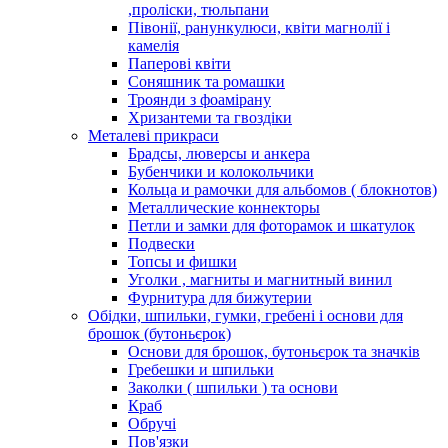
,проліски, тюльпани
Півонії, ранункулюси, квіти магнолії і
камелія
Паперові квіти
Соняшник та ромашки
Троянди з фоамірану
Хризантеми та гвоздіки
Металеві прикраси
Брадсы, люверсы и анкера
Бубенчики и колокольчики
Кольца и рамочки для альбомов ( блокнотов)
Металлические коннекторы
Петли и замки для фоторамок и шкатулок
Подвески
Топсы и фишки
Уголки , магниты и магнитный винил
Фурнитура для бижутерии
Обідки, шпильки, гумки, гребені і основи для
брошок (бутоньєрок)
Основи для брошок, бутоньєрок та значків
Гребешки и шпильки
Заколки ( шпильки ) та основи
Краб
Обручі
Пов'язки