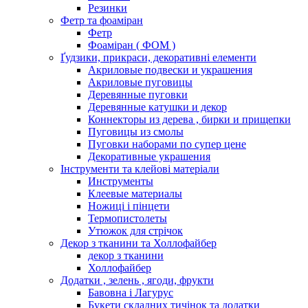
Резинки
Фетр та фоаміран
Фетр
Фоаміран ( ФОМ )
Ґудзики, прикраси, декоративні елементи
Акриловые подвески и украшения
Акриловые пуговицы
Деревянные пуговки
Деревянные катушки и декор
Коннекторы из дерева , бирки и прищепки
Пуговицы из смолы
Пуговки наборами по супер цене
Декоративные украшения
Інструменти та клейові матеріали
Инструменты
Клеевые материалы
Ножиці і пінцети
Термопистолеты
Утюжок для стрічок
Декор з тканини та Холлофайбер
декор з тканини
Холлофайбер
Додатки , зелень , ягоди, фрукти
Бавовна і Лагурус
Букети складних тичінок та додатки