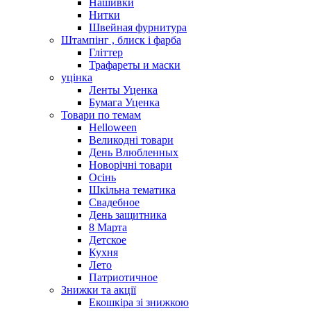
Нашивки
Нитки
Швейная фурнитура
Штампінг , блиск і фарба
Гліттер
Трафареты и маски
уцінка
Ленты Уценка
Бумага Уценка
Товари по темам
Helloween
Великодні товари
День Влюбленных
Новорічні товари
Осінь
Шкільна тематика
Свадебное
День защитника
8 Марта
Детское
Кухня
Лето
Патриотичное
Знижки та акції
Екошкіра зі знижкою