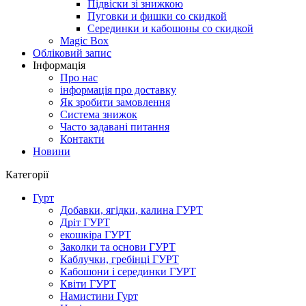
Підвіски зі знижкою
Пуговки и фишки со скидкой
Серединки и кабошоны со скидкой
Magic Box
Обліковий запис
Інформація
Про нас
інформація про доставку
Як зробити замовлення
Система знижок
Часто задавані питання
Контакти
Новини
Категорії
Гурт
Добавки, ягідки, калина ГУРТ
Дріт ГУРТ
екошкіра ГУРТ
Заколки та основи ГУРТ
Каблучки, гребінці ГУРТ
Кабошони і серединки ГУРТ
Квіти ГУРТ
Намистини Гурт