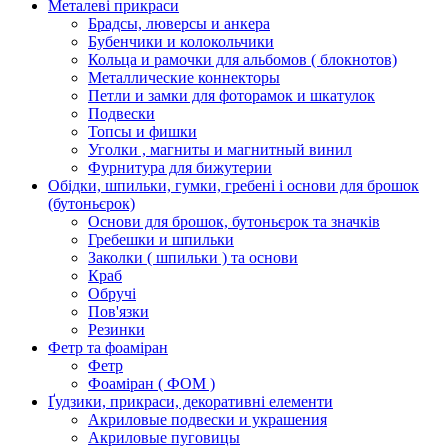
Металеві прикраси
Брадсы, люверсы и анкера
Бубенчики и колокольчики
Кольца и рамочки для альбомов ( блокнотов)
Металлические коннекторы
Петли и замки для фоторамок и шкатулок
Подвески
Топсы и фишки
Уголки , магниты и магнитный винил
Фурнитура для бижутерии
Обідки, шпильки, гумки, гребені і основи для брошок
(бутоньєрок)
Основи для брошок, бутоньєрок та значків
Гребешки и шпильки
Заколки ( шпильки ) та основи
Краб
Обручі
Пов'язки
Резинки
Фетр та фоаміран
Фетр
Фоаміран ( ФОМ )
Ґудзики, прикраси, декоративні елементи
Акриловые подвески и украшения
Акриловые пуговицы