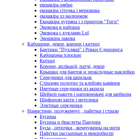
екошкіра омбре
екошкіра сіточка і мережива
екошкіра хз малюнком
Екошкіра хутряна і з принтом "Тигр"
Экокожа в наборах
Экокожа с куклами Lol
Экошкiра лакова
Кабошони, декор, корони і китиці
Бантики "Пухляші" і Ріжки Єдинорога
Кабошоны плоские
Китиці
Корони, аплікації, патчі, декор
Крышки для бантов и эпоксидные наклейки
Серединки для шпильок
Стразове полотно та клейове каміння
Цветные серединки из акрила
Шейкер пакети і наповнювачі для шейкера
Шифонові квіти і метелики
Элитные серединки
Намистини, полужемчуг , пайетки і стрази
Бусины
Бусины и браслеты Пандора
Бусы , цепочки , жемчужины на нити
Пайетки рассыпные и микробисер
Полужемчуг