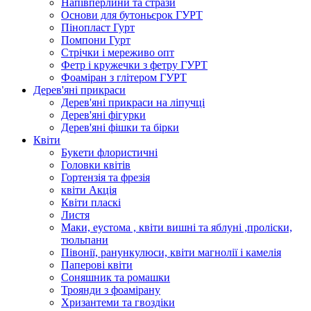
Напівперлини та стрази
Основи для бутоньєрок ГУРТ
Пінопласт Гурт
Помпони Гурт
Стрічки і мереживо опт
Фетр і кружечки з фетру ГУРТ
Фоаміран з глітером ГУРТ
Дерев'яні прикраси
Дерев'яні прикраси на ліпучці
Дерев'яні фігурки
Дерев'яні фішки та бірки
Квіти
Букети флористичні
Головки квітів
Гортензія та фрезія
квіти Акція
Квіти пласкі
Листя
Маки, еустома , квіти вишні та яблуні ,проліски,
тюльпани
Півонії, ранункулюси, квіти магнолії і камелія
Паперові квіти
Соняшник та ромашки
Троянди з фоамірану
Хризантеми та гвоздіки