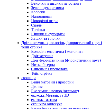
Веночки и шарики из ротанга
Зелень декоративна
Колоски
Наповнювач
Новорічні шари
Сізаль
Тичінки
Шишки и сухоцвіти
Ягідки та гілочки
Дріт в котушках, волосінь, флористичний прут і
тейп стрічка
Волосінь еластична і мононить
Дріт котушка
Дріт флористичний (флористичний прут)
Нитка бісерна
Синельная проволока
Тейп стрічка
екошкіра
Вініл матовий і прозорий
Джинс
Еко замша і велюр (оксамит)
екокожа Металік та 3D
екокожа матова
екошкіра блискуча
Екошкіра з кольоровими принтами