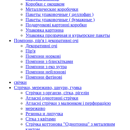
Коробки с окошком
Металлические коробочки
Пакеты упаковочные ( целлофан )
Пакеты упаковочные ( бумажные )
Подарункові картонні коробки
Упаковка картонна
Упаковка прозрачная и курьерские пакеты
Помпони, пір'я і декоративні очі
Декоративні очі
Пір'я
Помпони норкові
Помпони з блискітками
Помпони з еко хутра
Помпони нейлонові
Помпони фатінові
свічки
Стрічки, мереживо, шнури, гумка
Стрічки з органзи, сітка, рігелін
Атласні однотонні стрічки
Атласні стрічки з малюнком і перфорацією
мереживо
Резинка и липучка
Сітка з квітами
Стрічка коттонова "Однотонна" з металевим
кантом