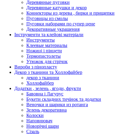
Деревянные пуговки
Деревянные катушки и декор
Коннекторы из дерева , бирки и прищепки
Пуговицы из смолы
Пуговки наборами по супер цене
Декоративные украшения
Інструменти та клейові матеріали
Инструменты
Клеевые материалы
Ножиці і пінцети
Термопистолеты
Утюжок для стрічок
Вироби з пінопласту
Декор з тканини та Холлофайбер
декор з тканини
Холлофайбер
Додатки , зелень , ягоди, фрукти
Бавовна і Лагурус
Букети складних тичінок та додатки
Веночки и шарики из ротанга
Зелень декоративна
Колоски
Наповнювач
Новорічні шари
Сізаль