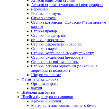
Атласні однотонні стрічки
Атласні стрічки з малюнком і перфорацією
мереживо
Резинка и липучка
Сітка з квітами
Стрічка коттонова "Однотонна" з металевим
кантом
Стрічка прапор
Стрічки по супер ціні
стрічки декоративні
Стрічки декоративні новорічні
Стрічки з парчі
Стрічки коттонові в смужку та клітку
Стрічки оксамитові (велюрові)
Стрічки репсові з малюнком
Стрічки репсові однотонні (звичайні і з
люрексом та полосою )
Шнури та шпагат
Фатін та сітка широка
Органза широка
Фатин
Шаблони для бантів
Швейна фурнітура та нашивки
Крючки и кнопки
Материалы для пошива нижнего белья