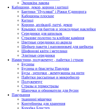
Экошкiра лакова
Кабошони, декор, корони і китиці
Бантики "Пухляші" і Ріжки Єдинорога
Кабошоны плоские
Китиці
Корони, аплікації, патчі, декор
Крышки для бантов и эпоксидные наклейки
Серединки для шпильок
Стразове полотно та клейове каміння
Цветные серединки из акрила
Шейкер пакети і наповнювачі для шейкера
Шифонові квіти і метелики
Элитные серединки
Намистини, полужемчуг , пайетки і стрази
Бусины
Бусины и браслеты Пандора
Бусы , цепочки , жемчужины на нити
Пайетки рассыпные и микробисер
Полужемчуг
Стразы и термостразы
Шапочки и обниматели для бусин
Пакування
тканинні мішечки
Контейнеры для хранения
Коробка Блистер