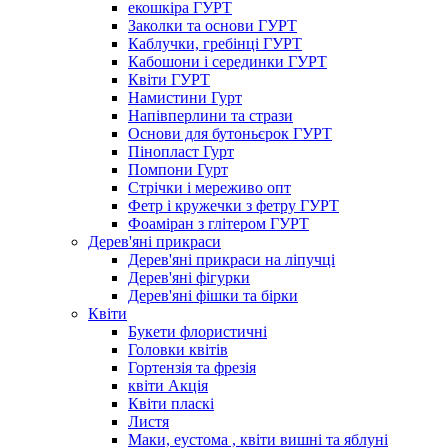
екошкіра ГУРТ
Заколки та основи ГУРТ
Каблучки, гребінці ГУРТ
Кабошони і серединки ГУРТ
Квіти ГУРТ
Намистини Гурт
Напівперлини та стрази
Основи для бутоньєрок ГУРТ
Пінопласт Гурт
Помпони Гурт
Стрічки і мереживо опт
Фетр і кружечки з фетру ГУРТ
Фоаміран з глітером ГУРТ
Дерев'яні прикраси
Дерев'яні прикраси на ліпучці
Дерев'яні фігурки
Дерев'яні фішки та бірки
Квіти
Букети флористичні
Головки квітів
Гортензія та фрезія
квіти Акція
Квіти пласкі
Листя
Маки, еустома , квіти вишні та яблуні