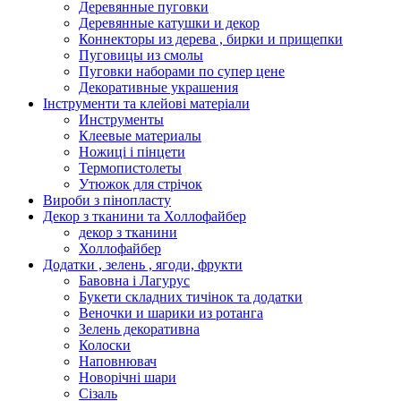
Деревянные пуговки
Деревянные катушки и декор
Коннекторы из дерева , бирки и прищепки
Пуговицы из смолы
Пуговки наборами по супер цене
Декоративные украшения
Інструменти та клейові матеріали
Инструменты
Клеевые материалы
Ножиці і пінцети
Термопистолеты
Утюжок для стрічок
Вироби з пінопласту
Декор з тканини та Холлофайбер
декор з тканини
Холлофайбер
Додатки , зелень , ягоди, фрукти
Бавовна і Лагурус
Букети складних тичінок та додатки
Веночки и шарики из ротанга
Зелень декоративна
Колоски
Наповнювач
Новорічні шари
Сізаль