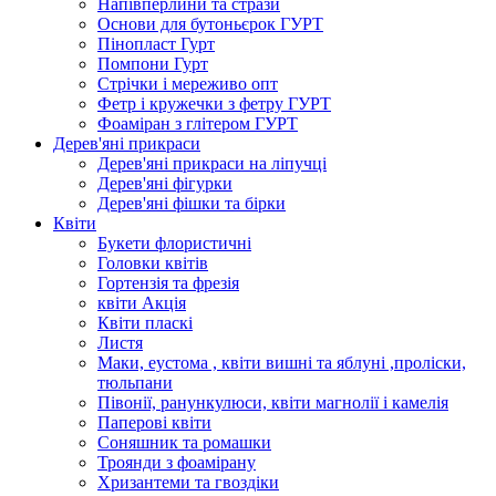
Напівперлини та стрази
Основи для бутоньєрок ГУРТ
Пінопласт Гурт
Помпони Гурт
Стрічки і мереживо опт
Фетр і кружечки з фетру ГУРТ
Фоаміран з глітером ГУРТ
Дерев'яні прикраси
Дерев'яні прикраси на ліпучці
Дерев'яні фігурки
Дерев'яні фішки та бірки
Квіти
Букети флористичні
Головки квітів
Гортензія та фрезія
квіти Акція
Квіти пласкі
Листя
Маки, еустома , квіти вишні та яблуні ,проліски,
тюльпани
Півонії, ранункулюси, квіти магнолії і камелія
Паперові квіти
Соняшник та ромашки
Троянди з фоамірану
Хризантеми та гвоздіки