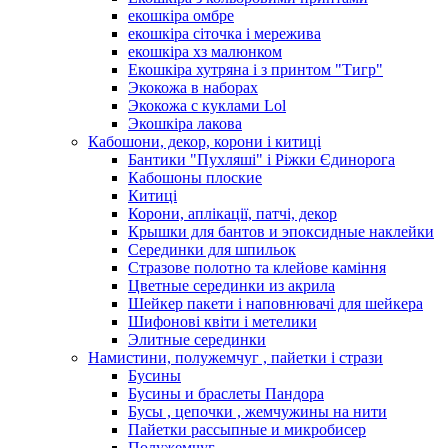
екошкіра омбре
екошкіра сіточка і мережива
екошкіра хз малюнком
Екошкіра хутряна і з принтом "Тигр"
Экокожа в наборах
Экокожа с куклами Lol
Экошкiра лакова
Кабошони, декор, корони і китиці
Бантики "Пухляші" і Ріжки Єдинорога
Кабошоны плоские
Китиці
Корони, аплікації, патчі, декор
Крышки для бантов и эпоксидные наклейки
Серединки для шпильок
Стразове полотно та клейове каміння
Цветные серединки из акрила
Шейкер пакети і наповнювачі для шейкера
Шифонові квіти і метелики
Элитные серединки
Намистини, полужемчуг , пайетки і стрази
Бусины
Бусины и браслеты Пандора
Бусы , цепочки , жемчужины на нити
Пайетки рассыпные и микробисер
Полужемчуг