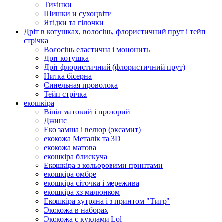
Тичінки
Шишки и сухоцвіти
Ягідки та гілочки
Дріт в котушках, волосінь, флористичний прут і тейп
стрічка
Волосінь еластична і мононить
Дріт котушка
Дріт флористичний (флористичний прут)
Нитка бісерна
Синельная проволока
Тейп стрічка
екошкіра
Вініл матовий і прозорий
Джинс
Еко замша і велюр (оксамит)
екокожа Металік та 3D
екокожа матова
екошкіра блискуча
Екошкіра з кольоровими принтами
екошкіра омбре
екошкіра сіточка і мережива
екошкіра хз малюнком
Екошкіра хутряна і з принтом "Тигр"
Экокожа в наборах
Экокожа с куклами Lol