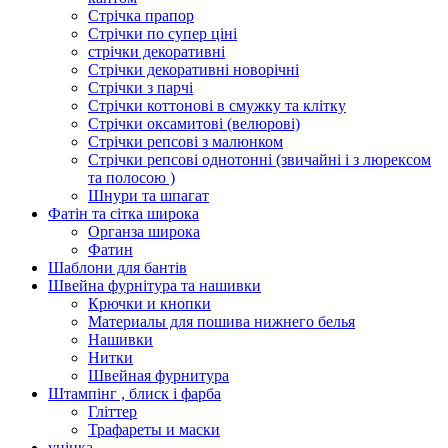
Стрічка прапор
Стрічки по супер ціні
стрічки декоративні
Стрічки декоративні новорічні
Стрічки з парчі
Стрічки коттонові в смужку та клітку
Стрічки оксамитові (велюрові)
Стрічки репсові з малюнком
Стрічки репсові однотонні (звичайні і з люрексом
та полосою )
Шнури та шпагат
Фатін та сітка широка
Органза широка
Фатин
Шаблони для бантів
Швейна фурнітура та нашивки
Крючки и кнопки
Материалы для пошива нижнего белья
Нашивки
Нитки
Швейная фурнитура
Штампінг , блиск і фарба
Гліттер
Трафареты и маски
уцінка