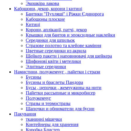
Экошкiра лакова
Кабошони, декор, корони і китиці
Бантики "Пухляші" і Ріжки Єдинорога
Кабошоны плоские
Китиці
Корони, аплікації, патчі, декор
Крышки для бантов и эпоксидные наклейки
Серединки для шпильок
Стразове полотно та клейове каміння
Цветные серединки из акрила
Шейкер пакети і наповнювачі для шейкера
Шифонові квіти і метелики
Элитные серединки
Намистини, полужемчуг , пайетки і стрази
Бусины
Бусины и браслеты Пандора
Бусы , цепочки , жемчужины на нити
Пайетки рассыпные и микробисер
Полужемчуг
Стразы и термостразы
Шапочки и обниматели для бусин
Пакування
тканинні мішечки
Контейнеры для хранения
Коробка Блистер