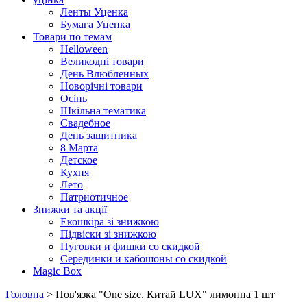
Ленты Уценка
Бумага Уценка
Товари по темам
Helloween
Великодні товари
День Влюбленных
Новорічні товари
Осінь
Шкільна тематика
Свадебное
День защитника
8 Марта
Детское
Кухня
Лето
Патриотичное
Знижки та акції
Екошкіра зі знижкою
Підвіски зі знижкою
Пуговки и фишки со скидкой
Серединки и кабошоны со скидкой
Magic Box
Головна
> Пов'язка "One size. Китай LUX" лимонна 1 шт