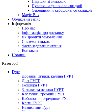
Підвіски зі знижкою
Пуговки и фишки со скидкой
Серединки и кабошоны со скидкой
Magic Box
Обліковий запис
Інформація
Про нас
інформація про доставку
Як зробити замовлення
Система знижок
Часто задавані питання
Контакти
Новини
Категорії
Гурт
Добавки, ягідки, калина ГУРТ
Дріт ГУРТ
екошкіра ГУРТ
Заколки та основи ГУРТ
Каблучки, гребінці ГУРТ
Кабошони і серединки ГУРТ
Квіти ГУРТ
Намистини Гурт