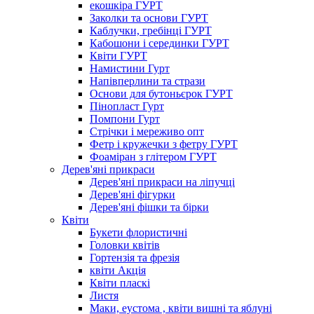
екошкіра ГУРТ
Заколки та основи ГУРТ
Каблучки, гребінці ГУРТ
Кабошони і серединки ГУРТ
Квіти ГУРТ
Намистини Гурт
Напівперлини та стрази
Основи для бутоньєрок ГУРТ
Пінопласт Гурт
Помпони Гурт
Стрічки і мереживо опт
Фетр і кружечки з фетру ГУРТ
Фоаміран з глітером ГУРТ
Дерев'яні прикраси
Дерев'яні прикраси на ліпучці
Дерев'яні фігурки
Дерев'яні фішки та бірки
Квіти
Букети флористичні
Головки квітів
Гортензія та фрезія
квіти Акція
Квіти пласкі
Листя
Маки, еустома , квіти вишні та яблуні