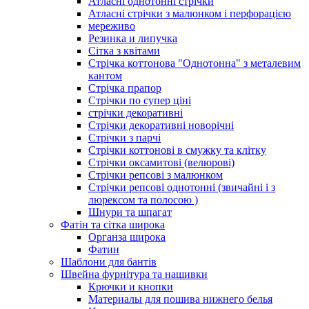
Атласні однотонні стрічки
Атласні стрічки з малюнком і перфорацією
мереживо
Резинка и липучка
Сітка з квітами
Стрічка коттонова "Однотонна" з металевим
кантом
Стрічка прапор
Стрічки по супер ціні
стрічки декоративні
Стрічки декоративні новорічні
Стрічки з парчі
Стрічки коттонові в смужку та клітку
Стрічки оксамитові (велюрові)
Стрічки репсові з малюнком
Стрічки репсові однотонні (звичайні і з
люрексом та полосою )
Шнури та шпагат
Фатін та сітка широка
Органза широка
Фатин
Шаблони для бантів
Швейна фурнітура та нашивки
Крючки и кнопки
Материалы для пошива нижнего белья