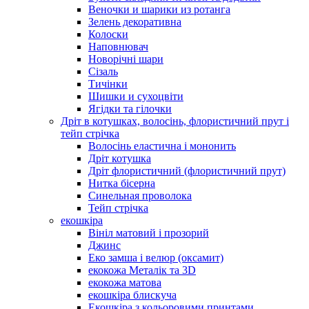
Веночки и шарики из ротанга
Зелень декоративна
Колоски
Наповнювач
Новорічні шари
Сізаль
Тичінки
Шишки и сухоцвіти
Ягідки та гілочки
Дріт в котушках, волосінь, флористичний прут і
тейп стрічка
Волосінь еластична і мононить
Дріт котушка
Дріт флористичний (флористичний прут)
Нитка бісерна
Синельная проволока
Тейп стрічка
екошкіра
Вініл матовий і прозорий
Джинс
Еко замша і велюр (оксамит)
екокожа Металік та 3D
екокожа матова
екошкіра блискуча
Екошкіра з кольоровими принтами