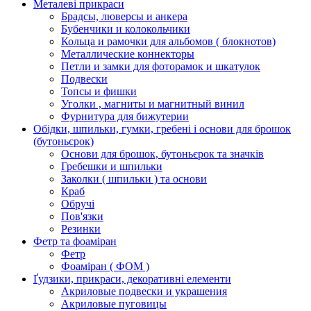
Металеві прикраси
Брадсы, люверсы и анкера
Бубенчики и колокольчики
Кольца и рамочки для альбомов ( блокнотов)
Металлические коннекторы
Петли и замки для фоторамок и шкатулок
Подвески
Топсы и фишки
Уголки , магниты и магнитный винил
Фурнитура для бижутерии
Обідки, шпильки, гумки, гребені і основи для брошок
(бутоньєрок)
Основи для брошок, бутоньєрок та значків
Гребешки и шпильки
Заколки ( шпильки ) та основи
Краб
Обручі
Пов'язки
Резинки
Фетр та фоаміран
Фетр
Фоаміран ( ФОМ )
Ґудзики, прикраси, декоративні елементи
Акриловые подвески и украшения
Акриловые пуговицы