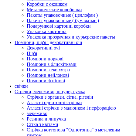
Коробки с окошком
Металлические коробочки
Пакеты упаковочные ( целлофан )
Пакеты упаковочные ( бумажные )
Подарункові картонні коробки
Упаковка картонна
Упаковка прозрачная и курьерские пакеты
Помпони, пір'я і декоративні очі
Декоративні очі
Пір'я
Помпони норкові
Помпони з блискітками
Помпони з еко хутра
Помпони нейлонові
Помпони фатінові
свічки
Стрічки, мереживо, шнури, гумка
Стрічки з органзи, сітка, рігелін
Атласні однотонні стрічки
Атласні стрічки з малюнком і перфорацією
мереживо
Резинка и липучка
Сітка з квітами
Стрічка коттонова "Однотонна" з металевим
кантом