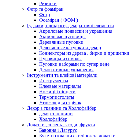
Резинки
Фетр та фоаміран
Фетр
Фоаміран ( ФОМ )
Ґудзики, прикраси, декоративні елементи
Акриловые подвески и украшения
Акриловые пуговицы
Деревянные пуговки
Деревянные катушки и декор
Коннекторы из дерева , бирки и прищепки
Пуговицы из смолы
Пуговки наборами по супер цене
Декоративные украшения
Інструменти та клейові матеріали
Инструменты
Клеевые материалы
Ножиці і пінцети
Термопистолеты
Утюжок для стрічок
Декор з тканини та Холлофайбер
декор з тканини
Холлофайбер
Додатки , зелень , ягоди, фрукти
Бавовна і Лагурус
Букети складних тичінок та додатки