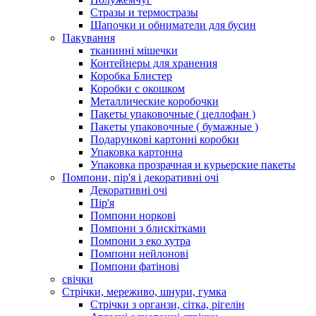
Стразы и термостразы
Шапочки и обниматели для бусин
Пакування
тканинні мішечки
Контейнеры для хранения
Коробка Блистер
Коробки с окошком
Металлические коробочки
Пакеты упаковочные ( целлофан )
Пакеты упаковочные ( бумажные )
Подарункові картонні коробки
Упаковка картонна
Упаковка прозрачная и курьерские пакеты
Помпони, пір'я і декоративні очі
Декоративні очі
Пір'я
Помпони норкові
Помпони з блискітками
Помпони з еко хутра
Помпони нейлонові
Помпони фатінові
свічки
Стрічки, мереживо, шнури, гумка
Стрічки з органзи, сітка, рігелін