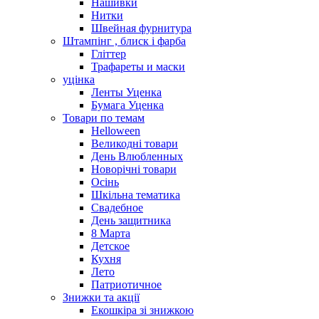
Нашивки
Нитки
Швейная фурнитура
Штампінг , блиск і фарба
Гліттер
Трафареты и маски
уцінка
Ленты Уценка
Бумага Уценка
Товари по темам
Helloween
Великодні товари
День Влюбленных
Новорічні товари
Осінь
Шкільна тематика
Свадебное
День защитника
8 Марта
Детское
Кухня
Лето
Патриотичное
Знижки та акції
Екошкіра зі знижкою