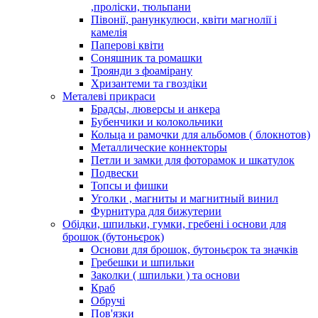
,проліски, тюльпани
Півонії, ранункулюси, квіти магнолії і
камелія
Паперові квіти
Соняшник та ромашки
Троянди з фоамірану
Хризантеми та гвоздіки
Металеві прикраси
Брадсы, люверсы и анкера
Бубенчики и колокольчики
Кольца и рамочки для альбомов ( блокнотов)
Металлические коннекторы
Петли и замки для фоторамок и шкатулок
Подвески
Топсы и фишки
Уголки , магниты и магнитный винил
Фурнитура для бижутерии
Обідки, шпильки, гумки, гребені і основи для
брошок (бутоньєрок)
Основи для брошок, бутоньєрок та значків
Гребешки и шпильки
Заколки ( шпильки ) та основи
Краб
Обручі
Пов'язки