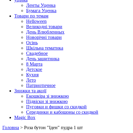
Ленты Уценка
Бумага Уценка
Товари по темам
Helloween
Великодні товари
День Влюбленных
Новорічні товари
Осінь
Шкільна тематика
Свадебное
День защитника
8 Марта
Детское
Кухня
Лето
Патриотичное
Знижки та акції
Екошкіра зі знижкою
Підвіски зі знижкою
Пуговки и фишки со скидкой
Серединки и кабошоны со скидкой
Magic Box
Головна
> Роза бутон "Іден" пудра 1 шт