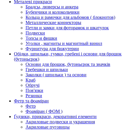
Металеві прикраси
Брадсы, люверсы и анкера
Бубенчики и колокольчики
Кольца и рамочки для альбомов ( блокнотов)
Металлические коннекторы
Петли и замки для фоторамок и шкатулок
Подвески
Топсы и фишки
Уголки , магниты и магнитный винил
Фурнитура для бижутерии
Обідки, шпильки, гумки, гребені і основи для брошок
(бутоньєрок)
Основи для брошок, бутоньєрок та значків
Гребешки и шпильки
Заколки ( шпильки ) та основи
Краб
Обручі
Пов'язки
Резинки
Фетр та фоаміран
Фетр
Фоаміран ( ФОМ )
Ґудзики, прикраси, декоративні елементи
Акриловые подвески и украшения
Акриловые пуговицы