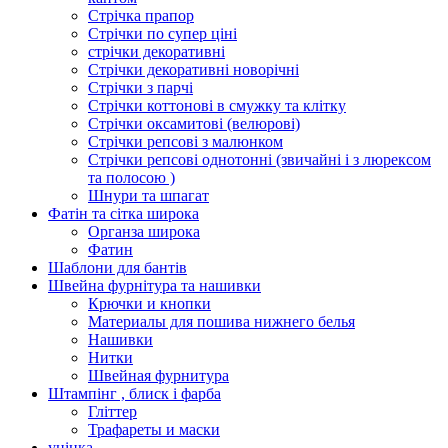
Стрічка прапор
Стрічки по супер ціні
стрічки декоративні
Стрічки декоративні новорічні
Стрічки з парчі
Стрічки коттонові в смужку та клітку
Стрічки оксамитові (велюрові)
Стрічки репсові з малюнком
Стрічки репсові однотонні (звичайні і з люрексом
та полосою )
Шнури та шпагат
Фатін та сітка широка
Органза широка
Фатин
Шаблони для бантів
Швейна фурнітура та нашивки
Крючки и кнопки
Материалы для пошива нижнего белья
Нашивки
Нитки
Швейная фурнитура
Штампінг , блиск і фарба
Гліттер
Трафареты и маски
уцінка