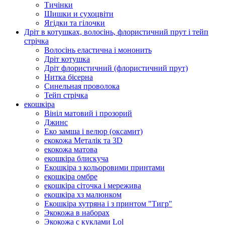
Тичінки
Шишки и сухоцвіти
Ягідки та гілочки
Дріт в котушках, волосінь, флористичний прут і тейп
стрічка
Волосінь еластична і мононить
Дріт котушка
Дріт флористичний (флористичний прут)
Нитка бісерна
Синельная проволока
Тейп стрічка
екошкіра
Вініл матовий і прозорий
Джинс
Еко замша і велюр (оксамит)
екокожа Металік та 3D
екокожа матова
екошкіра блискуча
Екошкіра з кольоровими принтами
екошкіра омбре
екошкіра сіточка і мережива
екошкіра хз малюнком
Екошкіра хутряна і з принтом "Тигр"
Экокожа в наборах
Экокожа с куклами Lol