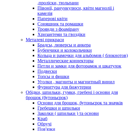
,проліски, тюльпани
Півонії, ранункулюси, квіти магнолії і
камелія
Паперові квіти
Соняшник та ромашки
Троянди з фоамірану
Хризантеми та гвоздіки
Металеві прикраси
Брадсы, люверсы и анкера
Бубенчики и колокольчики
Кольца и рамочки для альбомов ( блокнотов)
Металлические коннекторы
Петли и замки для фоторамок и шкатулок
Подвески
Топсы и фишки
Уголки , магниты и магнитный винил
Фурнитура для бижутерии
Обідки, шпильки, гумки, гребені і основи для
брошок (бутоньєрок)
Основи для брошок, бутоньєрок та значків
Гребешки и шпильки
Заколки ( шпильки ) та основи
Краб
Обручі
Пов'язки