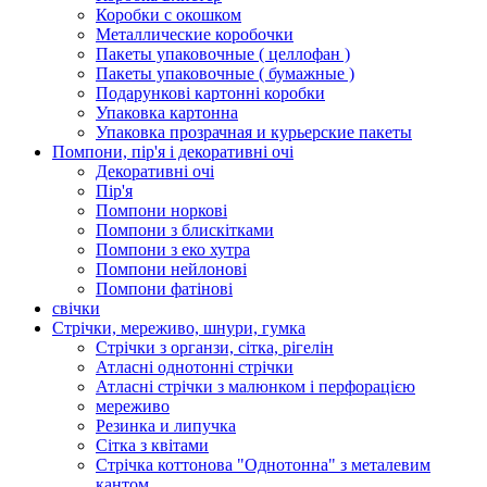
Коробки с окошком
Металлические коробочки
Пакеты упаковочные ( целлофан )
Пакеты упаковочные ( бумажные )
Подарункові картонні коробки
Упаковка картонна
Упаковка прозрачная и курьерские пакеты
Помпони, пір'я і декоративні очі
Декоративні очі
Пір'я
Помпони норкові
Помпони з блискітками
Помпони з еко хутра
Помпони нейлонові
Помпони фатінові
свічки
Стрічки, мереживо, шнури, гумка
Стрічки з органзи, сітка, рігелін
Атласні однотонні стрічки
Атласні стрічки з малюнком і перфорацією
мереживо
Резинка и липучка
Сітка з квітами
Стрічка коттонова "Однотонна" з металевим
кантом