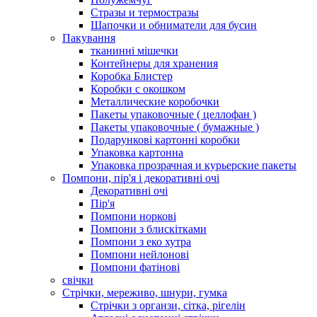
Стразы и термостразы
Шапочки и обниматели для бусин
Пакування
тканинні мішечки
Контейнеры для хранения
Коробка Блистер
Коробки с окошком
Металлические коробочки
Пакеты упаковочные ( целлофан )
Пакеты упаковочные ( бумажные )
Подарункові картонні коробки
Упаковка картонна
Упаковка прозрачная и курьерские пакеты
Помпони, пір'я і декоративні очі
Декоративні очі
Пір'я
Помпони норкові
Помпони з блискітками
Помпони з еко хутра
Помпони нейлонові
Помпони фатінові
свічки
Стрічки, мереживо, шнури, гумка
Стрічки з органзи, сітка, рігелін