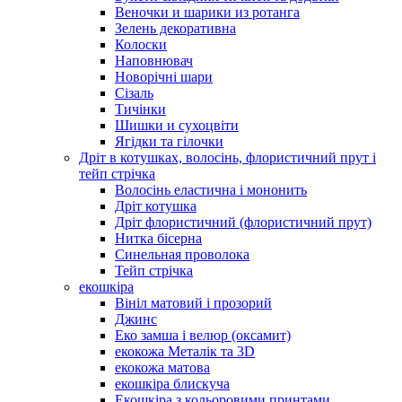
Веночки и шарики из ротанга
Зелень декоративна
Колоски
Наповнювач
Новорічні шари
Сізаль
Тичінки
Шишки и сухоцвіти
Ягідки та гілочки
Дріт в котушках, волосінь, флористичний прут і
тейп стрічка
Волосінь еластична і мононить
Дріт котушка
Дріт флористичний (флористичний прут)
Нитка бісерна
Синельная проволока
Тейп стрічка
екошкіра
Вініл матовий і прозорий
Джинс
Еко замша і велюр (оксамит)
екокожа Металік та 3D
екокожа матова
екошкіра блискуча
Екошкіра з кольоровими принтами