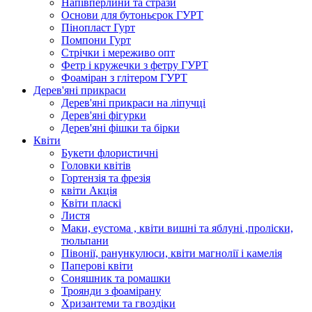
Напівперлини та стрази
Основи для бутоньєрок ГУРТ
Пінопласт Гурт
Помпони Гурт
Стрічки і мереживо опт
Фетр і кружечки з фетру ГУРТ
Фоаміран з глітером ГУРТ
Дерев'яні прикраси
Дерев'яні прикраси на ліпучці
Дерев'яні фігурки
Дерев'яні фішки та бірки
Квіти
Букети флористичні
Головки квітів
Гортензія та фрезія
квіти Акція
Квіти пласкі
Листя
Маки, еустома , квіти вишні та яблуні ,проліски,
тюльпани
Півонії, ранункулюси, квіти магнолії і камелія
Паперові квіти
Соняшник та ромашки
Троянди з фоамірану
Хризантеми та гвоздіки