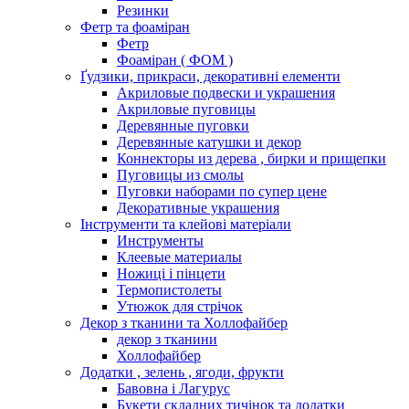
Резинки
Фетр та фоаміран
Фетр
Фоаміран ( ФОМ )
Ґудзики, прикраси, декоративні елементи
Акриловые подвески и украшения
Акриловые пуговицы
Деревянные пуговки
Деревянные катушки и декор
Коннекторы из дерева , бирки и прищепки
Пуговицы из смолы
Пуговки наборами по супер цене
Декоративные украшения
Інструменти та клейові матеріали
Инструменты
Клеевые материалы
Ножиці і пінцети
Термопистолеты
Утюжок для стрічок
Декор з тканини та Холлофайбер
декор з тканини
Холлофайбер
Додатки , зелень , ягоди, фрукти
Бавовна і Лагурус
Букети складних тичінок та додатки