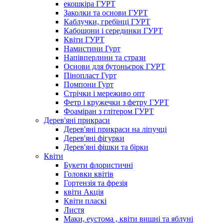
екошкіра ГУРТ
Заколки та основи ГУРТ
Каблучки, гребінці ГУРТ
Кабошони і серединки ГУРТ
Квіти ГУРТ
Намистини Гурт
Напівперлини та стрази
Основи для бутоньєрок ГУРТ
Пінопласт Гурт
Помпони Гурт
Стрічки і мереживо опт
Фетр і кружечки з фетру ГУРТ
Фоаміран з глітером ГУРТ
Дерев'яні прикраси
Дерев'яні прикраси на ліпучці
Дерев'яні фігурки
Дерев'яні фішки та бірки
Квіти
Букети флористичні
Головки квітів
Гортензія та фрезія
квіти Акція
Квіти пласкі
Листя
Маки, еустома , квіти вишні та яблуні