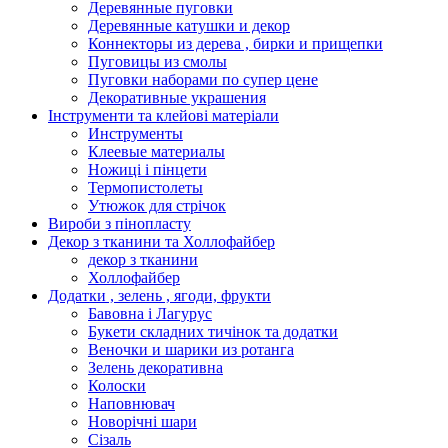
Деревянные пуговки
Деревянные катушки и декор
Коннекторы из дерева , бирки и прищепки
Пуговицы из смолы
Пуговки наборами по супер цене
Декоративные украшения
Інструменти та клейові матеріали
Инструменты
Клеевые материалы
Ножиці і пінцети
Термопистолеты
Утюжок для стрічок
Вироби з пінопласту
Декор з тканини та Холлофайбер
декор з тканини
Холлофайбер
Додатки , зелень , ягоди, фрукти
Бавовна і Лагурус
Букети складних тичінок та додатки
Веночки и шарики из ротанга
Зелень декоративна
Колоски
Наповнювач
Новорічні шари
Сізаль