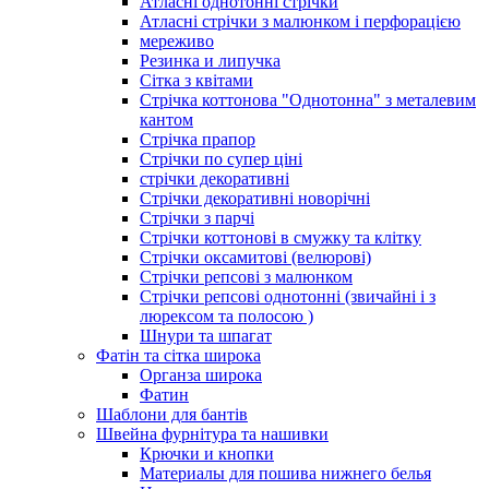
Атласні однотонні стрічки
Атласні стрічки з малюнком і перфорацією
мереживо
Резинка и липучка
Сітка з квітами
Стрічка коттонова "Однотонна" з металевим
кантом
Стрічка прапор
Стрічки по супер ціні
стрічки декоративні
Стрічки декоративні новорічні
Стрічки з парчі
Стрічки коттонові в смужку та клітку
Стрічки оксамитові (велюрові)
Стрічки репсові з малюнком
Стрічки репсові однотонні (звичайні і з
люрексом та полосою )
Шнури та шпагат
Фатін та сітка широка
Органза широка
Фатин
Шаблони для бантів
Швейна фурнітура та нашивки
Крючки и кнопки
Материалы для пошива нижнего белья