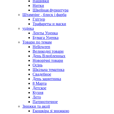
Нашивки
Нитки
Швейная фурнитура
Штампінг , блиск і фарба
Гліттер
Трафареты и маски
уцінка
Ленты Уценка
Бумага Уценка
Товари по темам
Helloween
Великодні товари
День Влюбленных
Новорічні товари
Осінь
Шкільна тематика
Свадебное
День защитника
8 Марта
Детское
Кухня
Лето
Патриотичное
Знижки та акції
Екошкіра зі знижкою