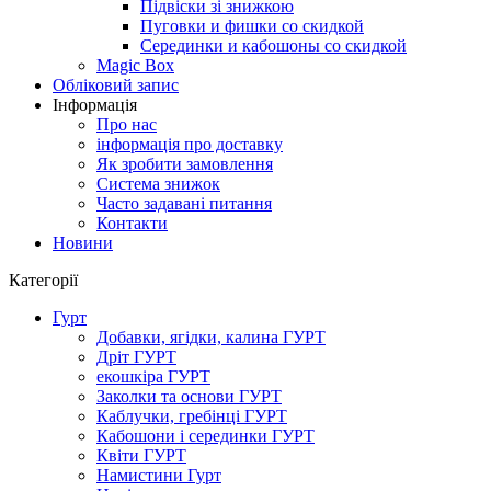
Підвіски зі знижкою
Пуговки и фишки со скидкой
Серединки и кабошоны со скидкой
Magic Box
Обліковий запис
Інформація
Про нас
інформація про доставку
Як зробити замовлення
Система знижок
Часто задавані питання
Контакти
Новини
Категорії
Гурт
Добавки, ягідки, калина ГУРТ
Дріт ГУРТ
екошкіра ГУРТ
Заколки та основи ГУРТ
Каблучки, гребінці ГУРТ
Кабошони і серединки ГУРТ
Квіти ГУРТ
Намистини Гурт