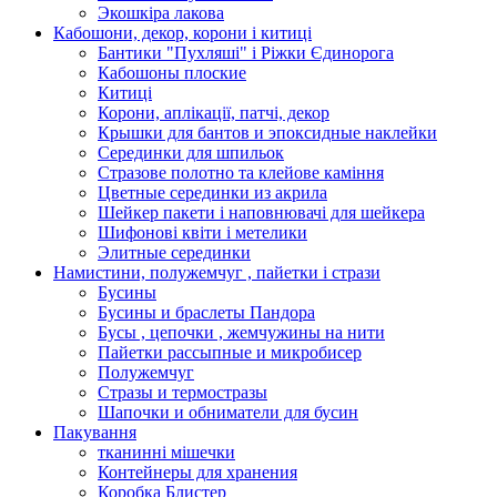
Экошкiра лакова
Кабошони, декор, корони і китиці
Бантики "Пухляші" і Ріжки Єдинорога
Кабошоны плоские
Китиці
Корони, аплікації, патчі, декор
Крышки для бантов и эпоксидные наклейки
Серединки для шпильок
Стразове полотно та клейове каміння
Цветные серединки из акрила
Шейкер пакети і наповнювачі для шейкера
Шифонові квіти і метелики
Элитные серединки
Намистини, полужемчуг , пайетки і стрази
Бусины
Бусины и браслеты Пандора
Бусы , цепочки , жемчужины на нити
Пайетки рассыпные и микробисер
Полужемчуг
Стразы и термостразы
Шапочки и обниматели для бусин
Пакування
тканинні мішечки
Контейнеры для хранения
Коробка Блистер