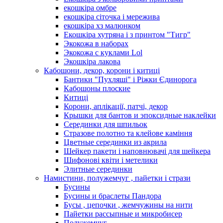
екошкіра омбре
екошкіра сіточка і мережива
екошкіра хз малюнком
Екошкіра хутряна і з принтом "Тигр"
Экокожа в наборах
Экокожа с куклами Lol
Экошкiра лакова
Кабошони, декор, корони і китиці
Бантики "Пухляші" і Ріжки Єдинорога
Кабошоны плоские
Китиці
Корони, аплікації, патчі, декор
Крышки для бантов и эпоксидные наклейки
Серединки для шпильок
Стразове полотно та клейове каміння
Цветные серединки из акрила
Шейкер пакети і наповнювачі для шейкера
Шифонові квіти і метелики
Элитные серединки
Намистини, полужемчуг , пайетки і стрази
Бусины
Бусины и браслеты Пандора
Бусы , цепочки , жемчужины на нити
Пайетки рассыпные и микробисер
Полужемчуг