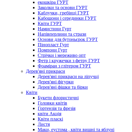
екошкіра ГУРТ
Заколки та основи ГУРТ
Каблучки, гребінці ГУРТ
Кабошони і серединки ГУРТ
Квіти ГУРТ
Намистини Гурт
Напівперлини та стрази
Основи для бутоньєрок ГУРТ
Пінопласт Гурт
Помпони Гурт
Стрічки і мереживо опт
Фетр і кружечки з фетру ГУРТ
Фоаміран з глітером ГУРТ
Дерев'яні прикраси
Дерев'яні прикраси на ліпучці
Дерев'яні фігурки
Дерев'яні фішки та бірки
Квіти
Букети флористичні
Головки квітів
Гортензія та фрезія
квіти Акція
Квіти пласкі
Листя
Маки, еустома , квіти вишні та яблуні