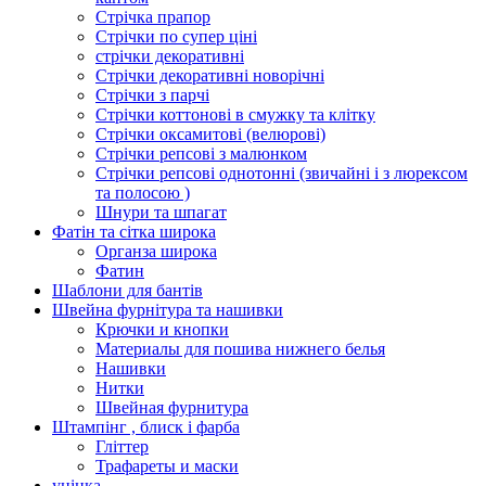
Стрічка прапор
Стрічки по супер ціні
стрічки декоративні
Стрічки декоративні новорічні
Стрічки з парчі
Стрічки коттонові в смужку та клітку
Стрічки оксамитові (велюрові)
Стрічки репсові з малюнком
Стрічки репсові однотонні (звичайні і з люрексом
та полосою )
Шнури та шпагат
Фатін та сітка широка
Органза широка
Фатин
Шаблони для бантів
Швейна фурнітура та нашивки
Крючки и кнопки
Материалы для пошива нижнего белья
Нашивки
Нитки
Швейная фурнитура
Штампінг , блиск і фарба
Гліттер
Трафареты и маски
уцінка