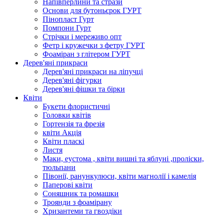
Напівперлини та стрази
Основи для бутоньєрок ГУРТ
Пінопласт Гурт
Помпони Гурт
Стрічки і мереживо опт
Фетр і кружечки з фетру ГУРТ
Фоаміран з глітером ГУРТ
Дерев'яні прикраси
Дерев'яні прикраси на ліпучці
Дерев'яні фігурки
Дерев'яні фішки та бірки
Квіти
Букети флористичні
Головки квітів
Гортензія та фрезія
квіти Акція
Квіти пласкі
Листя
Маки, еустома , квіти вишні та яблуні ,проліски,
тюльпани
Півонії, ранункулюси, квіти магнолії і камелія
Паперові квіти
Соняшник та ромашки
Троянди з фоамірану
Хризантеми та гвоздіки