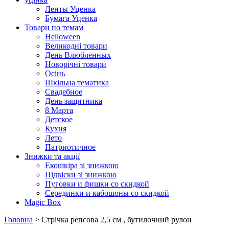
Ленты Уценка
Бумага Уценка
Товари по темам
Helloween
Великодні товари
День Влюбленных
Новорічні товари
Осінь
Шкільна тематика
Свадебное
День защитника
8 Марта
Детское
Кухня
Лето
Патриотичное
Знижки та акції
Екошкіра зі знижкою
Підвіски зі знижкою
Пуговки и фишки со скидкой
Серединки и кабошоны со скидкой
Magic Box
Головна
> Стрічка репсова 2,5 см , бутилочний рулон