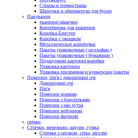
Стразы и термостразы
Шапочки и обниматели для бусин
Пакування
тканинні мішечки
Контейнеры для хранения
Коробка Блистер
Коробки с окошком
Металлические коробочки
Пакеты упаковочные ( целлофан )
Пакеты упаковочные ( бумажные )
Подарункові картонні коробки
Упаковка картонна
Упаковка прозрачная и курьерские пакеты
Помпони, пір'я і декоративні очі
Декоративні очі
Пір'я
Помпони норкові
Помпони з блискітками
Помпони з еко хутра
Помпони нейлонові
Помпони фатінові
свічки
Стрічки, мереживо, шнури, гумка
Стрічки з органзи, сітка, рігелін