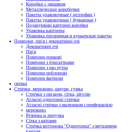
Коробки с окошком
Металлические коробочки
Пакеты упаковочные ( целлофан )
Пакеты упаковочные ( бумажные )
Подарункові картонні коробки
Упаковка картонна
Упаковка прозрачная и курьерские пакеты
Помпони, пір'я і декоративні очі
Декоративні очі
Пір'я
Помпони норкові
Помпони з блискітками
Помпони з еко хутра
Помпони нейлонові
Помпони фатінові
свічки
Стрічки, мереживо, шнури, гумка
Стрічки з органзи, сітка, рігелін
Атласні однотонні стрічки
Атласні стрічки з малюнком і перфорацією
мереживо
Резинка и липучка
Сітка з квітами
Стрічка коттонова "Однотонна" з металевим
кантом