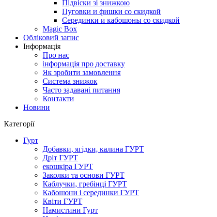
Підвіски зі знижкою
Пуговки и фишки со скидкой
Серединки и кабошоны со скидкой
Magic Box
Обліковий запис
Інформація
Про нас
інформація про доставку
Як зробити замовлення
Система знижок
Часто задавані питання
Контакти
Новини
Категорії
Гурт
Добавки, ягідки, калина ГУРТ
Дріт ГУРТ
екошкіра ГУРТ
Заколки та основи ГУРТ
Каблучки, гребінці ГУРТ
Кабошони і серединки ГУРТ
Квіти ГУРТ
Намистини Гурт