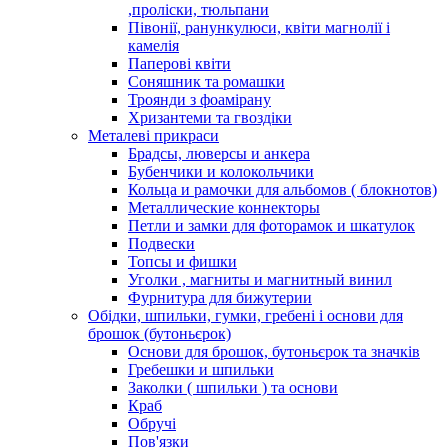
,проліски, тюльпани
Півонії, ранункулюси, квіти магнолії і
камелія
Паперові квіти
Соняшник та ромашки
Троянди з фоамірану
Хризантеми та гвоздіки
Металеві прикраси
Брадсы, люверсы и анкера
Бубенчики и колокольчики
Кольца и рамочки для альбомов ( блокнотов)
Металлические коннекторы
Петли и замки для фоторамок и шкатулок
Подвески
Топсы и фишки
Уголки , магниты и магнитный винил
Фурнитура для бижутерии
Обідки, шпильки, гумки, гребені і основи для
брошок (бутоньєрок)
Основи для брошок, бутоньєрок та значків
Гребешки и шпильки
Заколки ( шпильки ) та основи
Краб
Обручі
Пов'язки