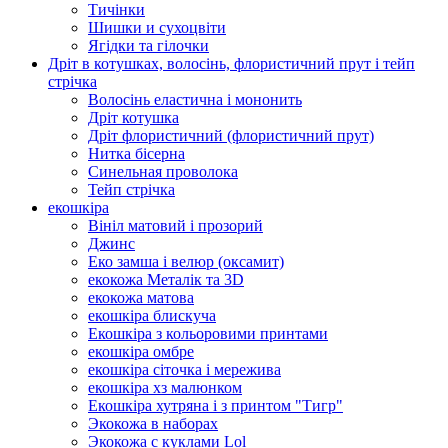
Тичінки
Шишки и сухоцвіти
Ягідки та гілочки
Дріт в котушках, волосінь, флористичний прут і тейп
стрічка
Волосінь еластична і мононить
Дріт котушка
Дріт флористичний (флористичний прут)
Нитка бісерна
Синельная проволока
Тейп стрічка
екошкіра
Вініл матовий і прозорий
Джинс
Еко замша і велюр (оксамит)
екокожа Металік та 3D
екокожа матова
екошкіра блискуча
Екошкіра з кольоровими принтами
екошкіра омбре
екошкіра сіточка і мережива
екошкіра хз малюнком
Екошкіра хутряна і з принтом "Тигр"
Экокожа в наборах
Экокожа с куклами Lol