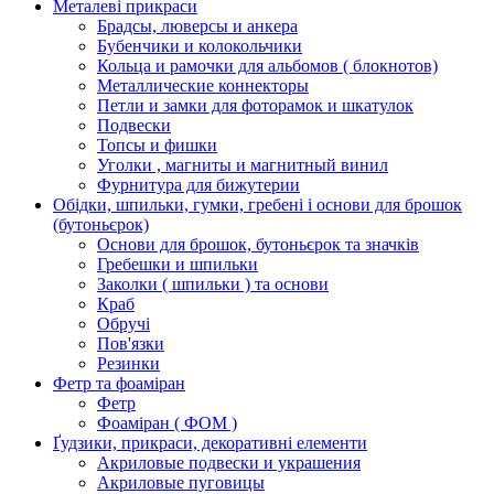
Металеві прикраси
Брадсы, люверсы и анкера
Бубенчики и колокольчики
Кольца и рамочки для альбомов ( блокнотов)
Металлические коннекторы
Петли и замки для фоторамок и шкатулок
Подвески
Топсы и фишки
Уголки , магниты и магнитный винил
Фурнитура для бижутерии
Обідки, шпильки, гумки, гребені і основи для брошок
(бутоньєрок)
Основи для брошок, бутоньєрок та значків
Гребешки и шпильки
Заколки ( шпильки ) та основи
Краб
Обручі
Пов'язки
Резинки
Фетр та фоаміран
Фетр
Фоаміран ( ФОМ )
Ґудзики, прикраси, декоративні елементи
Акриловые подвески и украшения
Акриловые пуговицы