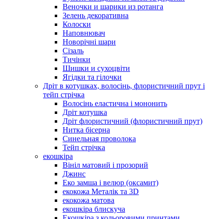
Веночки и шарики из ротанга
Зелень декоративна
Колоски
Наповнювач
Новорічні шари
Сізаль
Тичінки
Шишки и сухоцвіти
Ягідки та гілочки
Дріт в котушках, волосінь, флористичний прут і
тейп стрічка
Волосінь еластична і мононить
Дріт котушка
Дріт флористичний (флористичний прут)
Нитка бісерна
Синельная проволока
Тейп стрічка
екошкіра
Вініл матовий і прозорий
Джинс
Еко замша і велюр (оксамит)
екокожа Металік та 3D
екокожа матова
екошкіра блискуча
Екошкіра з кольоровими принтами