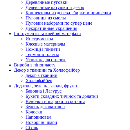
Деревянные пуговки
Деревянные катушки и декор
Коннекторы из дерева , бирки и прищепки
Пуговицы из смолы
Пуговки наборами по супер цене
Декоративные украшения
Інструменти та клейові матеріали
Инструменты
Клеевые материалы
Ножиці і пінцети
Термопистолеты
Утюжок для стрічок
Вироби з пінопласту
Декор з тканини та Холлофайбер
декор з тканини
Холлофайбер
Додатки , зелень , ягоди, фрукти
Бавовна і Лагурус
Букети складних тичінок та додатки
Веночки и шарики из ротанга
Зелень декоративна
Колоски
Наповнювач
Новорічні шари
Сізаль