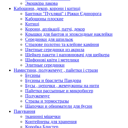
Экошкiра лакова
Кабошони, декор, корони і китиці
Бантики "Пухляші" і Ріжки Єдинорога
Кабошоны плоские
Китиці
Корони, аплікації, патчі, декор
Крышки для бантов и эпоксидные наклейки
Серединки для шпильок
Стразове полотно та клейове каміння
Цветные серединки из акрила
Шейкер пакети і наповнювачі для шейкера
Шифонові квіти і метелики
Элитные серединки
Намистини, полужемчуг , пайетки і стрази
Бусины
Бусины и браслеты Пандора
Бусы , цепочки , жемчужины на нити
Пайетки рассыпные и микробисер
Полужемчуг
Стразы и термостразы
Шапочки и обниматели для бусин
Пакування
тканинні мішечки
Контейнеры для хранения
Коробка Блистер