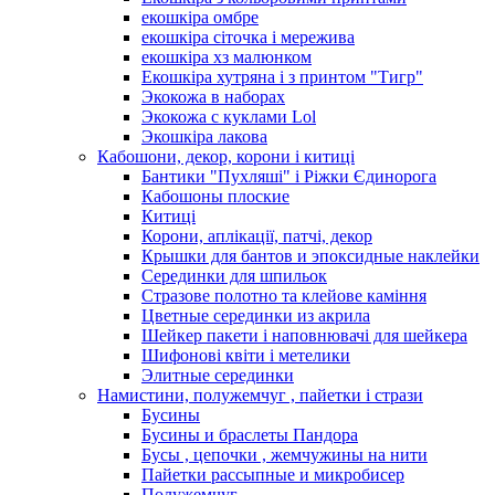
екошкіра омбре
екошкіра сіточка і мережива
екошкіра хз малюнком
Екошкіра хутряна і з принтом "Тигр"
Экокожа в наборах
Экокожа с куклами Lol
Экошкiра лакова
Кабошони, декор, корони і китиці
Бантики "Пухляші" і Ріжки Єдинорога
Кабошоны плоские
Китиці
Корони, аплікації, патчі, декор
Крышки для бантов и эпоксидные наклейки
Серединки для шпильок
Стразове полотно та клейове каміння
Цветные серединки из акрила
Шейкер пакети і наповнювачі для шейкера
Шифонові квіти і метелики
Элитные серединки
Намистини, полужемчуг , пайетки і стрази
Бусины
Бусины и браслеты Пандора
Бусы , цепочки , жемчужины на нити
Пайетки рассыпные и микробисер
Полужемчуг