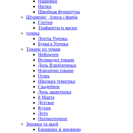
Нашивки
Нитки
Швейная фурнитура
Штампінг , блиск і фарба
Гліттер
Трафареты и маски
уцінка
Ленты Уценка
Бумага Уценка
Товари по темам
Helloween
Великодні товари
День Влюбленных
Новорічні товари
Осінь
Шкільна тематика
Свадебное
День защитника
8 Марта
Детское
Кухня
Лето
Патриотичное
Знижки та акції
Екошкіра зі знижкою