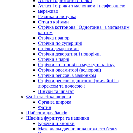
Атласні однотонні стрічки
Атласні стрічки з малюнком і перфорацією
мереживо
Резинка и липучка
Сітка з квітами
Стрічка коттонова "Однотонна" з металевим
кантом
Стрічка прапор
Стрічки по супер ціні
стрічки декоративні
Стрічки декоративні новорічні
Стрічки з парчі
Стрічки коттонові в смужку та клітку
Стрічки оксамитові (велюрові)
Стрічки репсові з малюнком
Стрічки репсові однотонні (звичайні і з
люрексом та полосою )
Шнури та шпагат
Фатін та сітка широка
Органза широка
Фатин
Шаблони для бантів
Швейна фурнітура та нашивки
Крючки и кнопки
Материалы для пошива нижнего белья