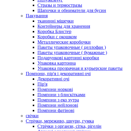
Стразы и термостразы
Шапочки и обниматели для бусин
Пакування
тканинні мішечки
Контейнеры для хранения
Коробка Блистер
Коробки с окошком
Металлические коробочки
Пакеты упаковочные ( целлофан )
Пакеты упаковочные ( бумажные )
Подарункові картонні коробки
Упаковка картонна
Упаковка прозрачная и курьерские пакеты
Помпони, пір'я і декоративні очі
Декоративні очі
Пір'я
Помпони норкові
Помпони з блискітками
Помпони з еко хутра
Помпони нейлонові
Помпони фатінові
свічки
Стрічки, мереживо, шнури, гумка
Стрічки з органзи, сітка, рігелін