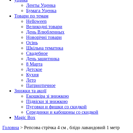
Ленты Уценка
Бумага Уценка
Товари по темам
Helloween
Великодні товари
День Влюбленных
Новорічні товари
Осінь
Шкільна тематика
Свадебное
День защитника
8 Марта
Детское
Кухня
Лето
Патриотичное
Знижки та акції
Екошкіра зі знижкою
Підвіски зі знижкою
Пуговки и фишки со скидкой
Серединки и кабошоны со скидкой
Magic Box
Головна
> Репсова стрічка 4 см , блідо лавандовий 1 метр