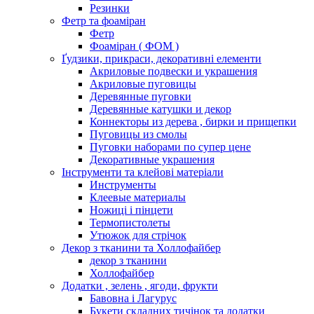
Резинки
Фетр та фоаміран
Фетр
Фоаміран ( ФОМ )
Ґудзики, прикраси, декоративні елементи
Акриловые подвески и украшения
Акриловые пуговицы
Деревянные пуговки
Деревянные катушки и декор
Коннекторы из дерева , бирки и прищепки
Пуговицы из смолы
Пуговки наборами по супер цене
Декоративные украшения
Інструменти та клейові матеріали
Инструменты
Клеевые материалы
Ножиці і пінцети
Термопистолеты
Утюжок для стрічок
Декор з тканини та Холлофайбер
декор з тканини
Холлофайбер
Додатки , зелень , ягоди, фрукти
Бавовна і Лагурус
Букети складних тичінок та додатки