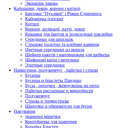
Экошкiра лакова
Кабошони, декор, корони і китиці
Бантики "Пухляші" і Ріжки Єдинорога
Кабошоны плоские
Китиці
Корони, аплікації, патчі, декор
Крышки для бантов и эпоксидные наклейки
Серединки для шпильок
Стразове полотно та клейове каміння
Цветные серединки из акрила
Шейкер пакети і наповнювачі для шейкера
Шифонові квіти і метелики
Элитные серединки
Намистини, полужемчуг , пайетки і стрази
Бусины
Бусины и браслеты Пандора
Бусы , цепочки , жемчужины на нити
Пайетки рассыпные и микробисер
Полужемчуг
Стразы и термостразы
Шапочки и обниматели для бусин
Пакування
тканинні мішечки
Контейнеры для хранения
Коробка Блистер