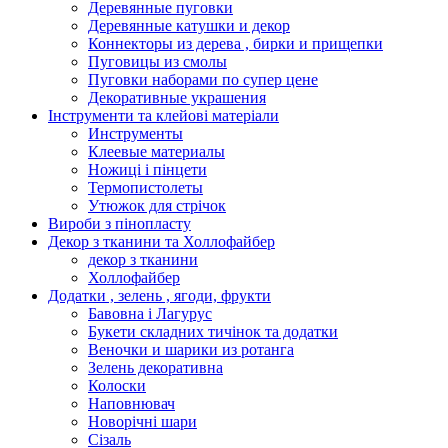
Деревянные пуговки
Деревянные катушки и декор
Коннекторы из дерева , бирки и прищепки
Пуговицы из смолы
Пуговки наборами по супер цене
Декоративные украшения
Інструменти та клейові матеріали
Инструменты
Клеевые материалы
Ножиці і пінцети
Термопистолеты
Утюжок для стрічок
Вироби з пінопласту
Декор з тканини та Холлофайбер
декор з тканини
Холлофайбер
Додатки , зелень , ягоди, фрукти
Бавовна і Лагурус
Букети складних тичінок та додатки
Веночки и шарики из ротанга
Зелень декоративна
Колоски
Наповнювач
Новорічні шари
Сізаль