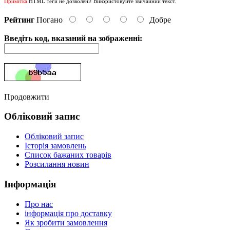
Примітка:
HTML теги не дозволені! Використовуйте звичайний текст.
Рейтинг
Погано
Добре
Введіть код, вказаний на зображенні:
Продовжити
Обліковий запис
Обліковий запис
Історія замовлень
Список бажаних товарів
Розсилання новин
Інформація
Про нас
інформація про доставку
Як зробити замовлення