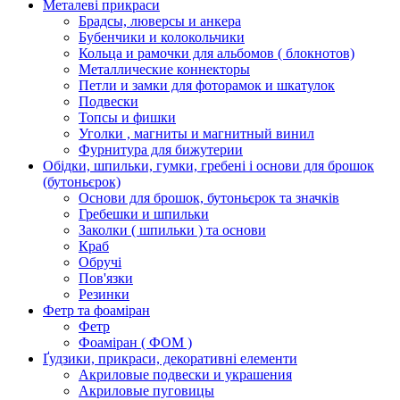
Металеві прикраси
Брадсы, люверсы и анкера
Бубенчики и колокольчики
Кольца и рамочки для альбомов ( блокнотов)
Металлические коннекторы
Петли и замки для фоторамок и шкатулок
Подвески
Топсы и фишки
Уголки , магниты и магнитный винил
Фурнитура для бижутерии
Обідки, шпильки, гумки, гребені і основи для брошок
(бутоньєрок)
Основи для брошок, бутоньєрок та значків
Гребешки и шпильки
Заколки ( шпильки ) та основи
Краб
Обручі
Пов'язки
Резинки
Фетр та фоаміран
Фетр
Фоаміран ( ФОМ )
Ґудзики, прикраси, декоративні елементи
Акриловые подвески и украшения
Акриловые пуговицы