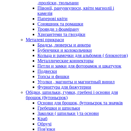
,проліски, тюльпани
Півонії, ранункулюси, квіти магнолії і
камелія
Паперові квіти
Соняшник та ромашки
Троянди з фоамірану
Хризантеми та гвоздіки
Металеві прикраси
Брадсы, люверсы и анкера
Бубенчики и колокольчики
Кольца и рамочки для альбомов ( блокнотов)
Металлические коннекторы
Петли и замки для фоторамок и шкатулок
Подвески
Топсы и фишки
Уголки , магниты и магнитный винил
Фурнитура для бижутерии
Обідки, шпильки, гумки, гребені і основи для
брошок (бутоньєрок)
Основи для брошок, бутоньєрок та значків
Гребешки и шпильки
Заколки ( шпильки ) та основи
Краб
Обручі
Пов'язки