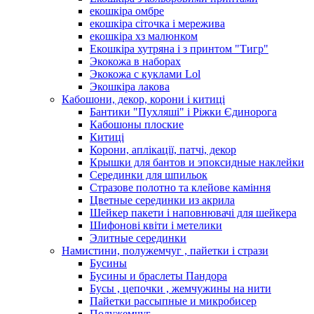
екошкіра омбре
екошкіра сіточка і мережива
екошкіра хз малюнком
Екошкіра хутряна і з принтом "Тигр"
Экокожа в наборах
Экокожа с куклами Lol
Экошкiра лакова
Кабошони, декор, корони і китиці
Бантики "Пухляші" і Ріжки Єдинорога
Кабошоны плоские
Китиці
Корони, аплікації, патчі, декор
Крышки для бантов и эпоксидные наклейки
Серединки для шпильок
Стразове полотно та клейове каміння
Цветные серединки из акрила
Шейкер пакети і наповнювачі для шейкера
Шифонові квіти і метелики
Элитные серединки
Намистини, полужемчуг , пайетки і стрази
Бусины
Бусины и браслеты Пандора
Бусы , цепочки , жемчужины на нити
Пайетки рассыпные и микробисер
Полужемчуг