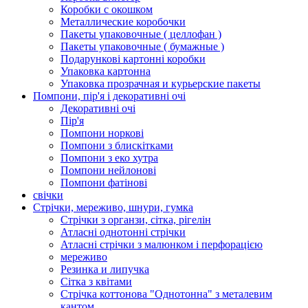
Коробки с окошком
Металлические коробочки
Пакеты упаковочные ( целлофан )
Пакеты упаковочные ( бумажные )
Подарункові картонні коробки
Упаковка картонна
Упаковка прозрачная и курьерские пакеты
Помпони, пір'я і декоративні очі
Декоративні очі
Пір'я
Помпони норкові
Помпони з блискітками
Помпони з еко хутра
Помпони нейлонові
Помпони фатінові
свічки
Стрічки, мереживо, шнури, гумка
Стрічки з органзи, сітка, рігелін
Атласні однотонні стрічки
Атласні стрічки з малюнком і перфорацією
мереживо
Резинка и липучка
Сітка з квітами
Стрічка коттонова "Однотонна" з металевим
кантом