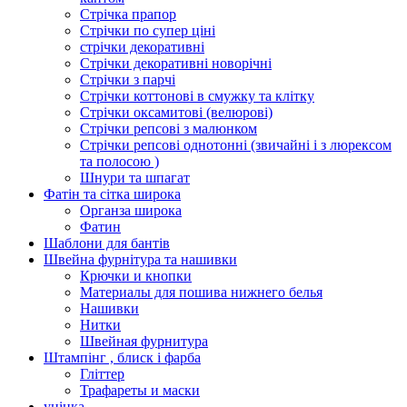
Стрічка прапор
Стрічки по супер ціні
стрічки декоративні
Стрічки декоративні новорічні
Стрічки з парчі
Стрічки коттонові в смужку та клітку
Стрічки оксамитові (велюрові)
Стрічки репсові з малюнком
Стрічки репсові однотонні (звичайні і з люрексом
та полосою )
Шнури та шпагат
Фатін та сітка широка
Органза широка
Фатин
Шаблони для бантів
Швейна фурнітура та нашивки
Крючки и кнопки
Материалы для пошива нижнего белья
Нашивки
Нитки
Швейная фурнитура
Штампінг , блиск і фарба
Гліттер
Трафареты и маски
уцінка