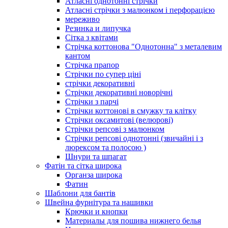
Атласні однотонні стрічки
Атласні стрічки з малюнком і перфорацією
мереживо
Резинка и липучка
Сітка з квітами
Стрічка коттонова "Однотонна" з металевим
кантом
Стрічка прапор
Стрічки по супер ціні
стрічки декоративні
Стрічки декоративні новорічні
Стрічки з парчі
Стрічки коттонові в смужку та клітку
Стрічки оксамитові (велюрові)
Стрічки репсові з малюнком
Стрічки репсові однотонні (звичайні і з
люрексом та полосою )
Шнури та шпагат
Фатін та сітка широка
Органза широка
Фатин
Шаблони для бантів
Швейна фурнітура та нашивки
Крючки и кнопки
Материалы для пошива нижнего белья