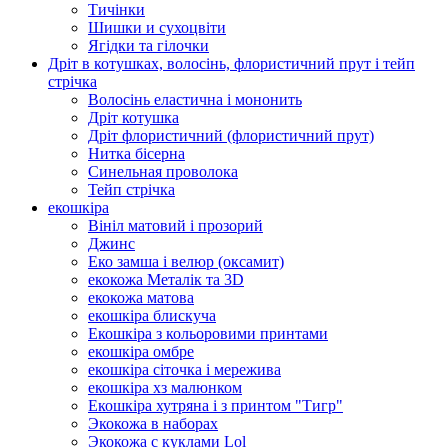
Тичінки
Шишки и сухоцвіти
Ягідки та гілочки
Дріт в котушках, волосінь, флористичний прут і тейп
стрічка
Волосінь еластична і мононить
Дріт котушка
Дріт флористичний (флористичний прут)
Нитка бісерна
Синельная проволока
Тейп стрічка
екошкіра
Вініл матовий і прозорий
Джинс
Еко замша і велюр (оксамит)
екокожа Металік та 3D
екокожа матова
екошкіра блискуча
Екошкіра з кольоровими принтами
екошкіра омбре
екошкіра сіточка і мережива
екошкіра хз малюнком
Екошкіра хутряна і з принтом "Тигр"
Экокожа в наборах
Экокожа с куклами Lol