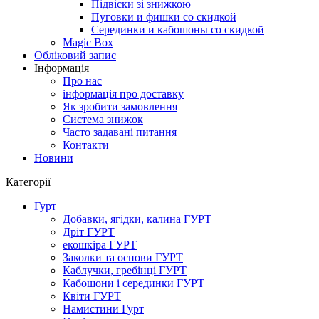
Підвіски зі знижкою
Пуговки и фишки со скидкой
Серединки и кабошоны со скидкой
Magic Box
Обліковий запис
Інформація
Про нас
інформація про доставку
Як зробити замовлення
Система знижок
Часто задавані питання
Контакти
Новини
Категорії
Гурт
Добавки, ягідки, калина ГУРТ
Дріт ГУРТ
екошкіра ГУРТ
Заколки та основи ГУРТ
Каблучки, гребінці ГУРТ
Кабошони і серединки ГУРТ
Квіти ГУРТ
Намистини Гурт