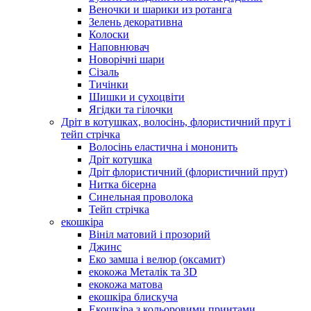
Веночки и шарики из ротанга
Зелень декоративна
Колоски
Наповнювач
Новорічні шари
Сізаль
Тичінки
Шишки и сухоцвіти
Ягідки та гілочки
Дріт в котушках, волосінь, флористичний прут і
тейп стрічка
Волосінь еластична і мононить
Дріт котушка
Дріт флористичний (флористичний прут)
Нитка бісерна
Синельная проволока
Тейп стрічка
екошкіра
Вініл матовий і прозорий
Джинс
Еко замша і велюр (оксамит)
екокожа Металік та 3D
екокожа матова
екошкіра блискуча
Екошкіра з кольоровими принтами