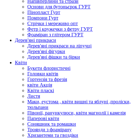
Напівперлини та стрази
Основи для бутоньєрок ГУРТ
Пінопласт Гурт
Помпони Гурт
Стрічки і мереживо опт
Фетр і кружечки з фетру ГУРТ
Фоаміран з глітером ГУРТ
Дерев'яні прикраси
Дерев'яні прикраси на ліпучці
Дерев'яні фігурки
Дерев'яні фішки та бірки
Квіти
Букети флористичні
Головки квітів
Гортензія та фрезія
квіти Акція
Квіти пласкі
Листя
Маки, еустома , квіти вишні та яблуні ,проліски,
тюльпани
Півонії, ранункулюси, квіти магнолії і камелія
Паперові квіти
Соняшник та ромашки
Троянди з фоамірану
Хризантеми та гвоздіки