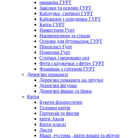
екошкіра ГУРТ
Заколки та основи ГУРТ
Каблучки, гребінці ГУРТ
Кабошони і серединки ГУРТ
Квіти ГУРТ
Намистини Гурт
Напівперлини та стрази
Основи для бутоньєрок ГУРТ
Пінопласт Гурт
Помпони Гурт
Стрічки і мереживо опт
Фетр і кружечки з фетру ГУРТ
Фоаміран з глітером ГУРТ
Дерев'яні прикраси
Дерев'яні прикраси на ліпучці
Дерев'яні фігурки
Дерев'яні фішки та бірки
Квіти
Букети флористичні
Головки квітів
Гортензія та фрезія
квіти Акція
Квіти пласкі
Листя
Маки, еустома , квіти вишні та яблуні