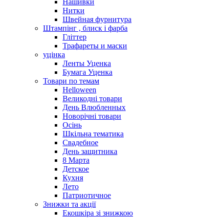
Нашивки
Нитки
Швейная фурнитура
Штампінг , блиск і фарба
Гліттер
Трафареты и маски
уцінка
Ленты Уценка
Бумага Уценка
Товари по темам
Helloween
Великодні товари
День Влюбленных
Новорічні товари
Осінь
Шкільна тематика
Свадебное
День защитника
8 Марта
Детское
Кухня
Лето
Патриотичное
Знижки та акції
Екошкіра зі знижкою