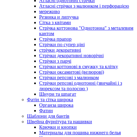
Атласні однотонні стрічки
Атласні стрічки з малюнком і перфорацією
мереживо
Резинка и липучка
Сітка з квітами
Стрічка коттонова "Однотонна" з металевим
кантом
Стрічка прапор
Стрічки по супер ціні
стрічки декоративні
Стрічки декоративні новорічні
Стрічки з парчі
Стрічки коттонові в смужку та клітку
Стрічки оксамитові (велюрові)
Стрічки репсові з малюнком
Стрічки репсові однотонні (звичайні і з
люрексом та полосою )
Шнури та шпагат
Фатін та сітка широка
Органза широка
Фатин
Шаблони для бантів
Швейна фурнітура та нашивки
Крючки и кнопки
Материалы для пошива нижнего белья