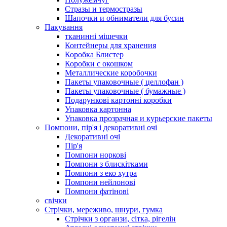
Стразы и термостразы
Шапочки и обниматели для бусин
Пакування
тканинні мішечки
Контейнеры для хранения
Коробка Блистер
Коробки с окошком
Металлические коробочки
Пакеты упаковочные ( целлофан )
Пакеты упаковочные ( бумажные )
Подарункові картонні коробки
Упаковка картонна
Упаковка прозрачная и курьерские пакеты
Помпони, пір'я і декоративні очі
Декоративні очі
Пір'я
Помпони норкові
Помпони з блискітками
Помпони з еко хутра
Помпони нейлонові
Помпони фатінові
свічки
Стрічки, мереживо, шнури, гумка
Стрічки з органзи, сітка, рігелін