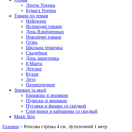
Ленты Уценка
Бумага Уценка
Товари по темам
Helloween
Великодні товари
День Влюбленных
Новорічні товари
Осінь
Шкільна тематика
Свадебное
День защитника
8 Марта
Детское
Кухня
Лето
Патриотичное
Знижки та акції
Екошкіра зі знижкою
Підвіски зі знижкою
Пуговки и фишки со скидкой
Серединки и кабошоны со скидкой
Magic Box
Головна
> Репсова стрічка 4 см , бутилочний 1 метр