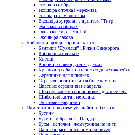
екошкіра омбре
екошкіра сіточка і мережива
екошкіра хз малюнком
Екошкіра хутряна і з принтом "Тигр"
Экокожа в наборах
Экокожа с куклами Lol
Экошкiра лакова
Кабошони, декор, корони і китиці
Бантики "Пухляші" і Ріжки Єдинорога
Кабошоны плоские
Китиці
Корони, аплікації, патчі, декор
Крышки для бантов и эпоксидные наклейки
Серединки для шпильок
Стразове полотно та клейове каміння
Цветные серединки из акрила
Шейкер пакети і наповнювачі для шейкера
Шифонові квіти і метелики
Элитные серединки
Намистини, полужемчуг , пайетки і стрази
Бусины
Бусины и браслеты Пандора
Бусы , цепочки , жемчужины на нити
Пайетки рассыпные и микробисер
Полужемчуг