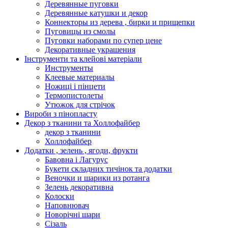
Деревянные пуговки
Деревянные катушки и декор
Коннекторы из дерева , бирки и прищепки
Пуговицы из смолы
Пуговки наборами по супер цене
Декоративные украшения
Інструменти та клейові матеріали
Инструменты
Клеевые материалы
Ножиці і пінцети
Термопистолеты
Утюжок для стрічок
Вироби з пінопласту
Декор з тканини та Холлофайбер
декор з тканини
Холлофайбер
Додатки , зелень , ягоди, фрукти
Бавовна і Лагурус
Букети складних тичінок та додатки
Веночки и шарики из ротанга
Зелень декоративна
Колоски
Наповнювач
Новорічні шари
Сізаль