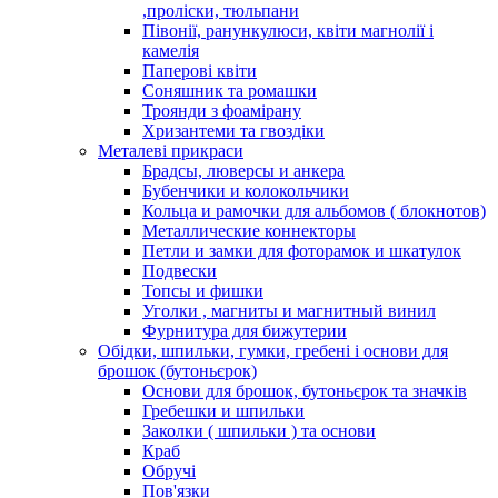
,проліски, тюльпани
Півонії, ранункулюси, квіти магнолії і
камелія
Паперові квіти
Соняшник та ромашки
Троянди з фоамірану
Хризантеми та гвоздіки
Металеві прикраси
Брадсы, люверсы и анкера
Бубенчики и колокольчики
Кольца и рамочки для альбомов ( блокнотов)
Металлические коннекторы
Петли и замки для фоторамок и шкатулок
Подвески
Топсы и фишки
Уголки , магниты и магнитный винил
Фурнитура для бижутерии
Обідки, шпильки, гумки, гребені і основи для
брошок (бутоньєрок)
Основи для брошок, бутоньєрок та значків
Гребешки и шпильки
Заколки ( шпильки ) та основи
Краб
Обручі
Пов'язки