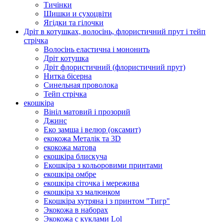
Тичінки
Шишки и сухоцвіти
Ягідки та гілочки
Дріт в котушках, волосінь, флористичний прут і тейп
стрічка
Волосінь еластична і мононить
Дріт котушка
Дріт флористичний (флористичний прут)
Нитка бісерна
Синельная проволока
Тейп стрічка
екошкіра
Вініл матовий і прозорий
Джинс
Еко замша і велюр (оксамит)
екокожа Металік та 3D
екокожа матова
екошкіра блискуча
Екошкіра з кольоровими принтами
екошкіра омбре
екошкіра сіточка і мережива
екошкіра хз малюнком
Екошкіра хутряна і з принтом "Тигр"
Экокожа в наборах
Экокожа с куклами Lol