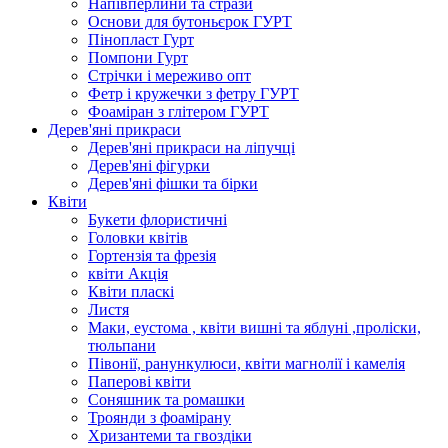
Напівперлини та стрази
Основи для бутоньєрок ГУРТ
Пінопласт Гурт
Помпони Гурт
Стрічки і мереживо опт
Фетр і кружечки з фетру ГУРТ
Фоаміран з глітером ГУРТ
Дерев'яні прикраси
Дерев'яні прикраси на ліпучці
Дерев'яні фігурки
Дерев'яні фішки та бірки
Квіти
Букети флористичні
Головки квітів
Гортензія та фрезія
квіти Акція
Квіти пласкі
Листя
Маки, еустома , квіти вишні та яблуні ,проліски,
тюльпани
Півонії, ранункулюси, квіти магнолії і камелія
Паперові квіти
Соняшник та ромашки
Троянди з фоамірану
Хризантеми та гвоздіки