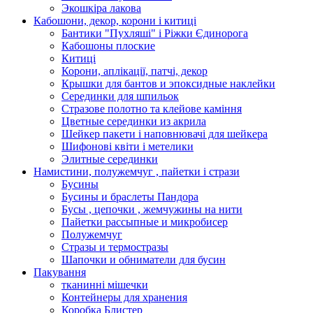
Экошкiра лакова
Кабошони, декор, корони і китиці
Бантики "Пухляші" і Ріжки Єдинорога
Кабошоны плоские
Китиці
Корони, аплікації, патчі, декор
Крышки для бантов и эпоксидные наклейки
Серединки для шпильок
Стразове полотно та клейове каміння
Цветные серединки из акрила
Шейкер пакети і наповнювачі для шейкера
Шифонові квіти і метелики
Элитные серединки
Намистини, полужемчуг , пайетки і стрази
Бусины
Бусины и браслеты Пандора
Бусы , цепочки , жемчужины на нити
Пайетки рассыпные и микробисер
Полужемчуг
Стразы и термостразы
Шапочки и обниматели для бусин
Пакування
тканинні мішечки
Контейнеры для хранения
Коробка Блистер