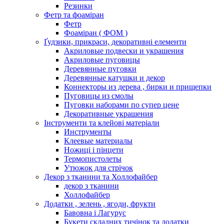
Резинки
Фетр та фоаміран
Фетр
Фоаміран ( ФОМ )
Ґудзики, прикраси, декоративні елементи
Акриловые подвески и украшения
Акриловые пуговицы
Деревянные пуговки
Деревянные катушки и декор
Коннекторы из дерева , бирки и прищепки
Пуговицы из смолы
Пуговки наборами по супер цене
Декоративные украшения
Інструменти та клейові матеріали
Инструменты
Клеевые материалы
Ножиці і пінцети
Термопистолеты
Утюжок для стрічок
Декор з тканини та Холлофайбер
декор з тканини
Холлофайбер
Додатки , зелень , ягоди, фрукти
Бавовна і Лагурус
Букети складних тичінок та додатки