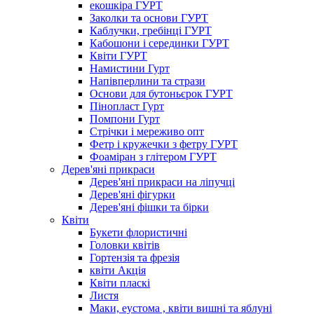
екошкіра ГУРТ
Заколки та основи ГУРТ
Каблучки, гребінці ГУРТ
Кабошони і серединки ГУРТ
Квіти ГУРТ
Намистини Гурт
Напівперлини та стрази
Основи для бутоньєрок ГУРТ
Пінопласт Гурт
Помпони Гурт
Стрічки і мереживо опт
Фетр і кружечки з фетру ГУРТ
Фоаміран з глітером ГУРТ
Дерев'яні прикраси
Дерев'яні прикраси на ліпучці
Дерев'яні фігурки
Дерев'яні фішки та бірки
Квіти
Букети флористичні
Головки квітів
Гортензія та фрезія
квіти Акція
Квіти пласкі
Листя
Маки, еустома , квіти вишні та яблуні