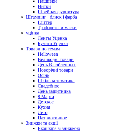
Нашивки
Нитки
Швейная фурнитура
Штампінг , блиск і фарба
Гліттер
Трафареты и маски
уцінка
Ленты Уценка
Бумага Уценка
Товари по темам
Helloween
Великодні товари
День Влюбленных
Новорічні товари
Осінь
Шкільна тематика
Свадебное
День защитника
8 Марта
Детское
Кухня
Лето
Патриотичное
Знижки та акції
Екошкіра зі знижкою