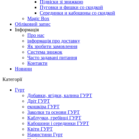
Підвіски зі знижкою
Пуговки и фишки со скидкой
Серединки и кабошоны со скидкой
Magic Box
Обліковий запис
Інформація
Про нас
інформація про доставку
Як зробити замовлення
Система знижок
Часто задавані питання
Контакти
Новини
Категорії
Гурт
Добавки, ягідки, калина ГУРТ
Дріт ГУРТ
екошкіра ГУРТ
Заколки та основи ГУРТ
Каблучки, гребінці ГУРТ
Кабошони і серединки ГУРТ
Квіти ГУРТ
Намистини Гурт