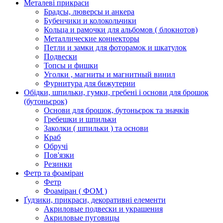
Металеві прикраси
Брадсы, люверсы и анкера
Бубенчики и колокольчики
Кольца и рамочки для альбомов ( блокнотов)
Металлические коннекторы
Петли и замки для фоторамок и шкатулок
Подвески
Топсы и фишки
Уголки , магниты и магнитный винил
Фурнитура для бижутерии
Обідки, шпильки, гумки, гребені і основи для брошок
(бутоньєрок)
Основи для брошок, бутоньєрок та значків
Гребешки и шпильки
Заколки ( шпильки ) та основи
Краб
Обручі
Пов'язки
Резинки
Фетр та фоаміран
Фетр
Фоаміран ( ФОМ )
Ґудзики, прикраси, декоративні елементи
Акриловые подвески и украшения
Акриловые пуговицы