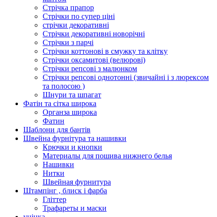
Стрічка прапор
Стрічки по супер ціні
стрічки декоративні
Стрічки декоративні новорічні
Стрічки з парчі
Стрічки коттонові в смужку та клітку
Стрічки оксамитові (велюрові)
Стрічки репсові з малюнком
Стрічки репсові однотонні (звичайні і з люрексом
та полосою )
Шнури та шпагат
Фатін та сітка широка
Органза широка
Фатин
Шаблони для бантів
Швейна фурнітура та нашивки
Крючки и кнопки
Материалы для пошива нижнего белья
Нашивки
Нитки
Швейная фурнитура
Штампінг , блиск і фарба
Гліттер
Трафареты и маски
уцінка