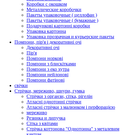
Коробки с окошком
Металлические коробочки
Пакеты упаковочные ( целлофан )
Пакеты упаковочные ( бумажные )
Подарункові картонні коробки
Упаковка картонна
Упаковка прозрачная и курьерские пакеты
Помпони, пір'я і декоративні очі
Декоративні очі
Пір'я
Помпони норкові
Помпони з блискітками
Помпони з еко хутра
Помпони нейлонові
Помпони фатінові
свічки
Стрічки, мереживо, шнури, гумка
Стрічки з органзи, сітка, рігелін
Атласні однотонні стрічки
Атласні стрічки з малюнком і перфорацією
мереживо
Резинка и липучка
Сітка з квітами
Стрічка коттонова "Однотонна" з металевим
кантом