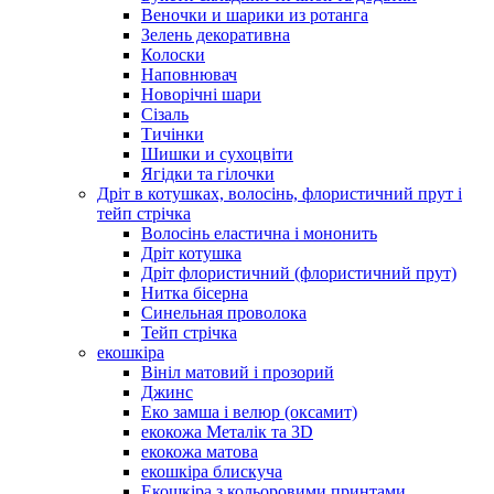
Веночки и шарики из ротанга
Зелень декоративна
Колоски
Наповнювач
Новорічні шари
Сізаль
Тичінки
Шишки и сухоцвіти
Ягідки та гілочки
Дріт в котушках, волосінь, флористичний прут і
тейп стрічка
Волосінь еластична і мононить
Дріт котушка
Дріт флористичний (флористичний прут)
Нитка бісерна
Синельная проволока
Тейп стрічка
екошкіра
Вініл матовий і прозорий
Джинс
Еко замша і велюр (оксамит)
екокожа Металік та 3D
екокожа матова
екошкіра блискуча
Екошкіра з кольоровими принтами