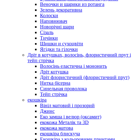
Веночки и шарики из ротанга
Зелень декоративна
Колоски
Наповнювач
Новорічні шари
Сізаль
Тичінки
Шишки и сухоцвіти
Ягідки та гілочки
Дріт в котушках, волосінь, флористичний прут і
тейп стрічка
Волосінь еластична і мононить
Дріт котушка
Дріт флористичний (флористичний прут)
Нитка бісерна
Синельная проволока
Тейп стрічка
екошкіра
Вініл матовий і прозорий
Джинс
Еко замша і велюр (оксамит)
екокожа Металік та 3D
екокожа матова
екошкіра блискуча
Екошкіра з кольоровими принтами