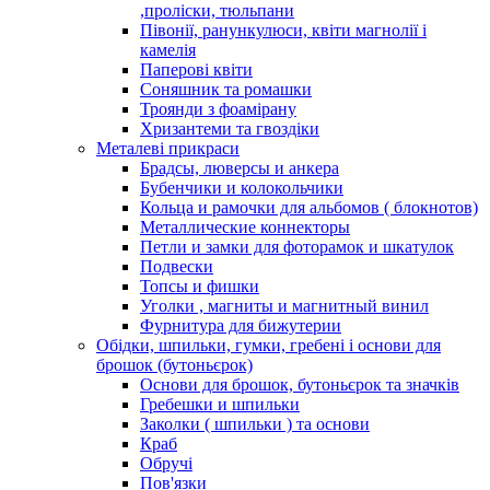
,проліски, тюльпани
Півонії, ранункулюси, квіти магнолії і
камелія
Паперові квіти
Соняшник та ромашки
Троянди з фоамірану
Хризантеми та гвоздіки
Металеві прикраси
Брадсы, люверсы и анкера
Бубенчики и колокольчики
Кольца и рамочки для альбомов ( блокнотов)
Металлические коннекторы
Петли и замки для фоторамок и шкатулок
Подвески
Топсы и фишки
Уголки , магниты и магнитный винил
Фурнитура для бижутерии
Обідки, шпильки, гумки, гребені і основи для
брошок (бутоньєрок)
Основи для брошок, бутоньєрок та значків
Гребешки и шпильки
Заколки ( шпильки ) та основи
Краб
Обручі
Пов'язки