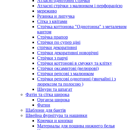
Атласні однотонні стрічки
Атласні стрічки з малюнком і перфорацією
мереживо
Резинка и липучка
Сітка з квітами
Стрічка коттонова "Однотонна" з металевим
кантом
Стрічка прапор
Стрічки по супер ціні
стрічки декоративні
Стрічки декоративні новорічні
Стрічки з парчі
Стрічки коттонові в смужку та клітку
Стрічки оксамитові (велюрові)
Стрічки репсові з малюнком
Стрічки репсові однотонні (звичайні і з
люрексом та полосою )
Шнури та шпагат
Фатін та сітка широка
Органза широка
Фатин
Шаблони для бантів
Швейна фурнітура та нашивки
Крючки и кнопки
Материалы для пошива нижнего белья