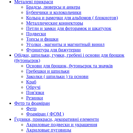
Металеві прикраси
Брадсы, люверсы и анкера
Бубенчики и колокольчики
Кольца и рамочки для альбомов ( блокнотов)
Металлические коннекторы
Петли и замки для фоторамок и шкатулок
Подвески
Топсы и фишки
Уголки , магниты и магнитный винил
Фурнитура для бижутерии
Обідки, шпильки, гумки, гребені і основи для брошок
(бутоньєрок)
Основи для брошок, бутоньєрок та значків
Гребешки и шпильки
Заколки ( шпильки ) та основи
Краб
Обручі
Пов'язки
Резинки
Фетр та фоаміран
Фетр
Фоаміран ( ФОМ )
Ґудзики, прикраси, декоративні елементи
Акриловые подвески и украшения
Акриловые пуговицы