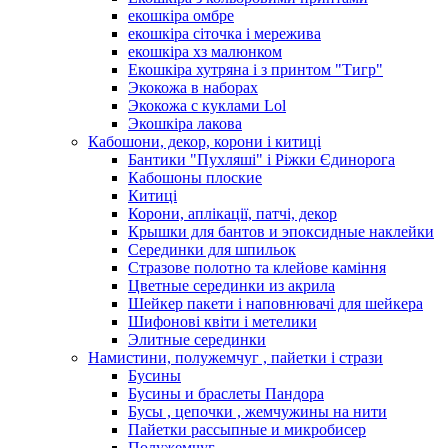
екошкіра омбре
екошкіра сіточка і мережива
екошкіра хз малюнком
Екошкіра хутряна і з принтом "Тигр"
Экокожа в наборах
Экокожа с куклами Lol
Экошкiра лакова
Кабошони, декор, корони і китиці
Бантики "Пухляші" і Ріжки Єдинорога
Кабошоны плоские
Китиці
Корони, аплікації, патчі, декор
Крышки для бантов и эпоксидные наклейки
Серединки для шпильок
Стразове полотно та клейове каміння
Цветные серединки из акрила
Шейкер пакети і наповнювачі для шейкера
Шифонові квіти і метелики
Элитные серединки
Намистини, полужемчуг , пайетки і стрази
Бусины
Бусины и браслеты Пандора
Бусы , цепочки , жемчужины на нити
Пайетки рассыпные и микробисер
Полужемчуг