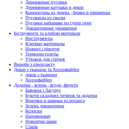
Деревянные пуговки
Деревянные катушки и декор
Коннекторы из дерева , бирки и прищепки
Пуговицы из смолы
Пуговки наборами по супер цене
Декоративные украшения
Інструменти та клейові матеріали
Инструменты
Клеевые материалы
Ножиці і пінцети
Термопистолеты
Утюжок для стрічок
Вироби з пінопласту
Декор з тканини та Холлофайбер
декор з тканини
Холлофайбер
Додатки , зелень , ягоди, фрукти
Бавовна і Лагурус
Букети складних тичінок та додатки
Веночки и шарики из ротанга
Зелень декоративна
Колоски
Наповнювач
Новорічні шари
Сізаль