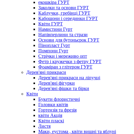
екошкіра ГУРТ
Заколки та основи ГУРТ
Каблучки, гребінці ГУРТ
Кабошони і серединки ГУРТ
Квіти ГУРТ
Намистини Гурт
Напівперлини та стрази
Основи для бутоньєрок ГУРТ
Пінопласт Гурт
Помпони Гурт
Стрічки і мереживо опт
Фетр і кружечки з фетру ГУРТ
Фоаміран з глітером ГУРТ
Дерев'яні прикраси
Дерев'яні прикраси на ліпучці
Дерев'яні фігурки
Дерев'яні фішки та бірки
Квіти
Букети флористичні
Головки квітів
Гортензія та фрезія
квіти Акція
Квіти пласкі
Листя
Маки, еустома , квіти вишні та яблуні