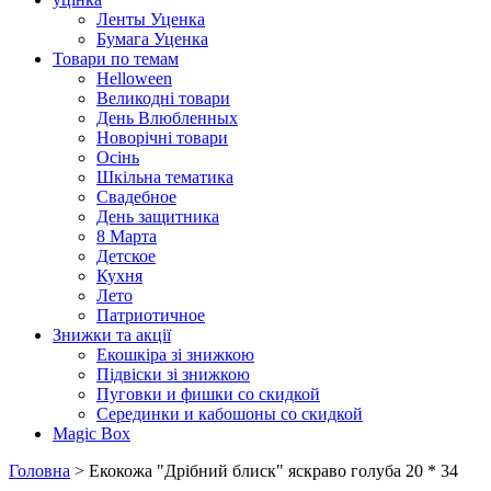
Ленты Уценка
Бумага Уценка
Товари по темам
Helloween
Великодні товари
День Влюбленных
Новорічні товари
Осінь
Шкільна тематика
Свадебное
День защитника
8 Марта
Детское
Кухня
Лето
Патриотичное
Знижки та акції
Екошкіра зі знижкою
Підвіски зі знижкою
Пуговки и фишки со скидкой
Серединки и кабошоны со скидкой
Magic Box
Головна
> Екокожа "Дрібний блиск" яскраво голуба 20 * 34