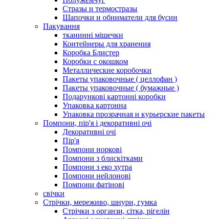
Стразы и термостразы
Шапочки и обниматели для бусин
Пакування
тканинні мішечки
Контейнеры для хранения
Коробка Блистер
Коробки с окошком
Металлические коробочки
Пакеты упаковочные ( целлофан )
Пакеты упаковочные ( бумажные )
Подарункові картонні коробки
Упаковка картонна
Упаковка прозрачная и курьерские пакеты
Помпони, пір'я і декоративні очі
Декоративні очі
Пір'я
Помпони норкові
Помпони з блискітками
Помпони з еко хутра
Помпони нейлонові
Помпони фатінові
свічки
Стрічки, мереживо, шнури, гумка
Стрічки з органзи, сітка, рігелін