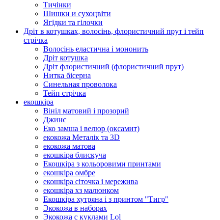
Тичінки
Шишки и сухоцвіти
Ягідки та гілочки
Дріт в котушках, волосінь, флористичний прут і тейп
стрічка
Волосінь еластична і мононить
Дріт котушка
Дріт флористичний (флористичний прут)
Нитка бісерна
Синельная проволока
Тейп стрічка
екошкіра
Вініл матовий і прозорий
Джинс
Еко замша і велюр (оксамит)
екокожа Металік та 3D
екокожа матова
екошкіра блискуча
Екошкіра з кольоровими принтами
екошкіра омбре
екошкіра сіточка і мережива
екошкіра хз малюнком
Екошкіра хутряна і з принтом "Тигр"
Экокожа в наборах
Экокожа с куклами Lol