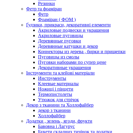
Резинки
Фетр та фоаміран
Фетр
Фоаміран ( ФОМ )
Ґудзики, прикраси, декоративні елементи
Акриловые подвески и украшения
Акриловые пуговицы
Деревянные пуговки
Деревянные катушки и декор
Коннекторы из дерева , бирки и прищепки
Пуговицы из смолы
Пуговки наборами по супер цене
Декоративные украшения
Інструменти та клейові матеріали
Инструменты
Клеевые материалы
Ножиці і пінцети
Термопистолеты
Утюжок для стрічок
Декор з тканини та Холлофайбер
декор з тканини
Холлофайбер
Додатки , зелень , ягоди, фрукти
Бавовна і Лагурус
Букети складних тичінок та додатки