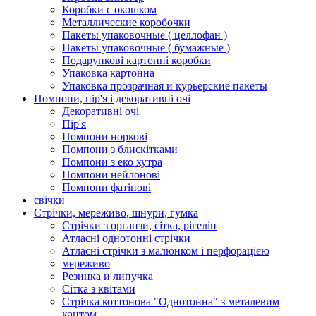
Коробки с окошком
Металлические коробочки
Пакеты упаковочные ( целлофан )
Пакеты упаковочные ( бумажные )
Подарункові картонні коробки
Упаковка картонна
Упаковка прозрачная и курьерские пакеты
Помпони, пір'я і декоративні очі
Декоративні очі
Пір'я
Помпони норкові
Помпони з блискітками
Помпони з еко хутра
Помпони нейлонові
Помпони фатінові
свічки
Стрічки, мереживо, шнури, гумка
Стрічки з органзи, сітка, рігелін
Атласні однотонні стрічки
Атласні стрічки з малюнком і перфорацією
мереживо
Резинка и липучка
Сітка з квітами
Стрічка коттонова "Однотонна" з металевим
кантом