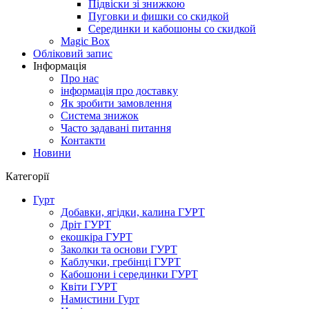
Підвіски зі знижкою
Пуговки и фишки со скидкой
Серединки и кабошоны со скидкой
Magic Box
Обліковий запис
Інформація
Про нас
інформація про доставку
Як зробити замовлення
Система знижок
Часто задавані питання
Контакти
Новини
Категорії
Гурт
Добавки, ягідки, калина ГУРТ
Дріт ГУРТ
екошкіра ГУРТ
Заколки та основи ГУРТ
Каблучки, гребінці ГУРТ
Кабошони і серединки ГУРТ
Квіти ГУРТ
Намистини Гурт