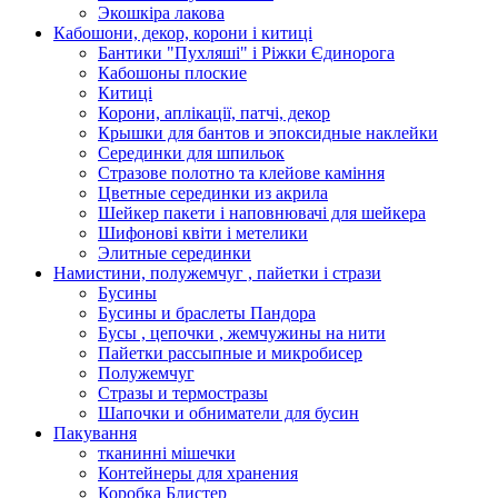
Экошкiра лакова
Кабошони, декор, корони і китиці
Бантики "Пухляші" і Ріжки Єдинорога
Кабошоны плоские
Китиці
Корони, аплікації, патчі, декор
Крышки для бантов и эпоксидные наклейки
Серединки для шпильок
Стразове полотно та клейове каміння
Цветные серединки из акрила
Шейкер пакети і наповнювачі для шейкера
Шифонові квіти і метелики
Элитные серединки
Намистини, полужемчуг , пайетки і стрази
Бусины
Бусины и браслеты Пандора
Бусы , цепочки , жемчужины на нити
Пайетки рассыпные и микробисер
Полужемчуг
Стразы и термостразы
Шапочки и обниматели для бусин
Пакування
тканинні мішечки
Контейнеры для хранения
Коробка Блистер