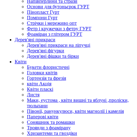
Напівперлини та стрази
Основи для бутоньєрок ГУРТ
Пінопласт Гурт
Помпони Гурт
Стрічки і мереживо опт
Фетр і кружечки з фетру ГУРТ
Фоаміран з глітером ГУРТ
Дерев'яні прикраси
Дерев'яні прикраси на ліпучці
Дерев'яні фігурки
Дерев'яні фішки та бірки
Квіти
Букети флористичні
Головки квітів
Гортензія та фрезія
квіти Акція
Квіти пласкі
Листя
Маки, еустома , квіти вишні та яблуні ,проліски,
тюльпани
Півонії, ранункулюси, квіти магнолії і камелія
Паперові квіти
Соняшник та ромашки
Троянди з фоамірану
Хризантеми та гвоздіки