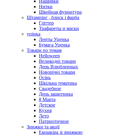
Нашивки
Нитки
Швейная фурнитура
Штампінг , блиск і фарба
Гліттер
Трафареты и маски
уцінка
Ленты Уценка
Бумага Уценка
Товари по темам
Helloween
Великодні товари
День Влюбленных
Новорічні товари
Осінь
Шкільна тематика
Свадебное
День защитника
8 Марта
Детское
Кухня
Лето
Патриотичное
Знижки та акції
Екошкіра зі знижкою