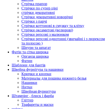
Стрічка прапор
Стрічки по супер ціні
стрічки декоративні
Стрічки декоративні новорічні
Стрічки з парчі
Стрічки коттонові в смужку та клітку
Стрічки оксамитові (велюрові)
Стрічки репсові з малюнком
Стрічки репсові однотонні (звичайні і з люрексом
та полосою )
Шнури та шпагат
Фатін та сітка широка
Органза широка
Фатин
Шаблони для бантів
Швейна фурнітура та нашивки
Крючки и кнопки
Материалы для пошива нижнего белья
Нашивки
Нитки
Швейная фурнитура
Штампінг , блиск і фарба
Гліттер
Трафареты и маски
уцінка