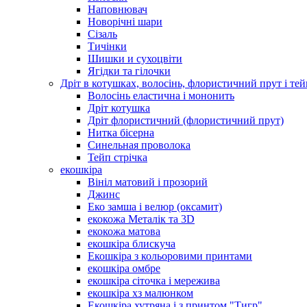
Наповнювач
Новорічні шари
Сізаль
Тичінки
Шишки и сухоцвіти
Ягідки та гілочки
Дріт в котушках, волосінь, флористичний прут і тей
Волосінь еластична і мононить
Дріт котушка
Дріт флористичний (флористичний прут)
Нитка бісерна
Синельная проволока
Тейп стрічка
екошкіра
Вініл матовий і прозорий
Джинс
Еко замша і велюр (оксамит)
екокожа Металік та 3D
екокожа матова
екошкіра блискуча
Екошкіра з кольоровими принтами
екошкіра омбре
екошкіра сіточка і мережива
екошкіра хз малюнком
Екошкіра хутряна і з принтом "Тигр"