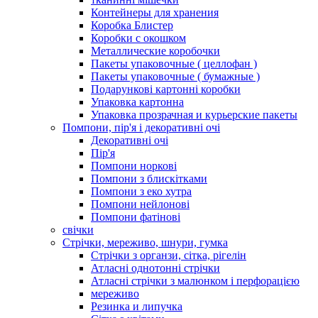
Контейнеры для хранения
Коробка Блистер
Коробки с окошком
Металлические коробочки
Пакеты упаковочные ( целлофан )
Пакеты упаковочные ( бумажные )
Подарункові картонні коробки
Упаковка картонна
Упаковка прозрачная и курьерские пакеты
Помпони, пір'я і декоративні очі
Декоративні очі
Пір'я
Помпони норкові
Помпони з блискітками
Помпони з еко хутра
Помпони нейлонові
Помпони фатінові
свічки
Стрічки, мереживо, шнури, гумка
Стрічки з органзи, сітка, рігелін
Атласні однотонні стрічки
Атласні стрічки з малюнком і перфорацією
мереживо
Резинка и липучка