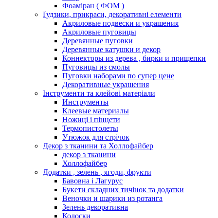
Фоаміран ( ФОМ )
Ґудзики, прикраси, декоративні елементи
Акриловые подвески и украшения
Акриловые пуговицы
Деревянные пуговки
Деревянные катушки и декор
Коннекторы из дерева , бирки и прищепки
Пуговицы из смолы
Пуговки наборами по супер цене
Декоративные украшения
Інструменти та клейові матеріали
Инструменты
Клеевые материалы
Ножиці і пінцети
Термопистолеты
Утюжок для стрічок
Декор з тканини та Холлофайбер
декор з тканини
Холлофайбер
Додатки , зелень , ягоди, фрукти
Бавовна і Лагурус
Букети складних тичінок та додатки
Веночки и шарики из ротанга
Зелень декоративна
Колоски