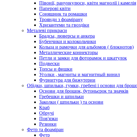
Півонії, ранункулюси, квіти магнолії і камелія
Паперові квіти
Соняшник та ромашки
Троянди з фоамірану
Хризантеми та гвоздіки
Металеві прикраси
Брадсы, люверсы и анкера
Бубенчики и колокольчики
Кольца и рамочки для альбомов ( блокнотов)
Металлические коннекторы
Петли и замки для фоторамок и шкатулок
Подвески
Топсы и фишки
Уголки , магниты и магнитный винил
Фурнитура для бижутерии
Обідки, шпильки, гумки, гребені і основи для брош
Основи для брошок, бутоньєрок та значків
Гребешки и шпильки
Заколки ( шпильки ) та основи
Краб
Обручі
Пов'язки
Резинки
Фетр та фоаміран
Фетр