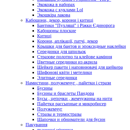
Экокожа в наборах
Экокожа с куклами Lol
Экошкiра лакова
Кабошони, декор, корони і китиці
Бантики "Пухляші" і Ріжки Єдинорога
Кабошоны плоские
Китиці
Корони, аплікації, патчі, декор
Крышки для бантов и эпоксидные наклейки
Серединки для шпильок
Стразове полотно та клейове каміння
Цветные серединки из акрила
Шейкер пакети і наповнювачі для шейкера
Шифонові квіти і метелики
Элитные серединки
Намистини, полужемчуг , пайетки і стрази
Бусины
Бусины и браслеты Пандора
Бусы , цепочки , жемчужины на нити
Пайетки рассыпные и микробисер
Полужемчуг
Стразы и термостразы
Шапочки и обниматели для бусин
Пакування
тканинні мішечки