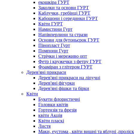
екошкіра ГУРТ
Заколки та основи ГУРТ
Каблучки, гребінці ГУРТ
Кабошони і серединки ГУРТ
Квіти ГУРТ
Намистини Гурт
Напівперлини та стрази
Основи для бутоньєрок ГУРТ
Пінопласт Гурт
Помпони Гурт
Стрічки і мереживо опт
Фетр і кружечки з фетру ГУРТ
Фоаміран з глітером ГУРТ
Дерев'яні прикраси
Дерев'яні прикраси на ліпучці
Дерев'яні фігурки
Дерев'яні фішки та бірки
Квіти
Букети флористичні
Головки квітів
Гортензія та фрезія
квіти Акція
Квіти пласкі
Листя
Маки, еустома , квіти вишні та яблуні ,проліс