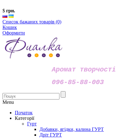
$
грн.
Список бажаних товарів (0)
Кошик
Оформити
Аромат творчості
096-85-88-003
Menu
Початок
Категорії
Гурт
Добавки, ягідки, калина ГУРТ
Дріт ГУРТ