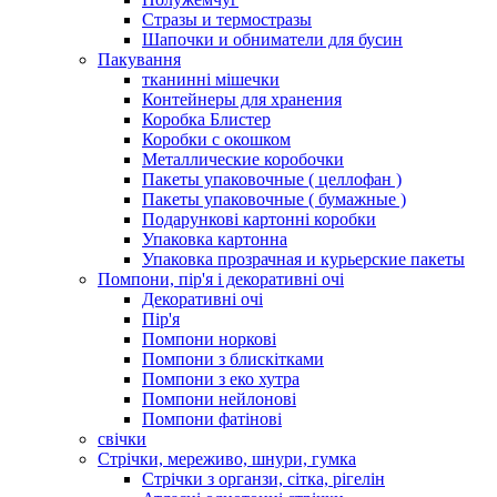
Стразы и термостразы
Шапочки и обниматели для бусин
Пакування
тканинні мішечки
Контейнеры для хранения
Коробка Блистер
Коробки с окошком
Металлические коробочки
Пакеты упаковочные ( целлофан )
Пакеты упаковочные ( бумажные )
Подарункові картонні коробки
Упаковка картонна
Упаковка прозрачная и курьерские пакеты
Помпони, пір'я і декоративні очі
Декоративні очі
Пір'я
Помпони норкові
Помпони з блискітками
Помпони з еко хутра
Помпони нейлонові
Помпони фатінові
свічки
Стрічки, мереживо, шнури, гумка
Стрічки з органзи, сітка, рігелін