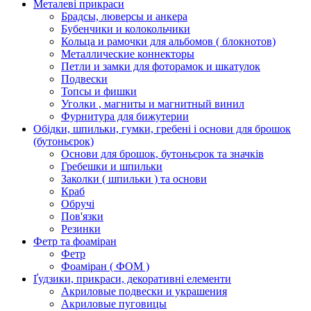
Металеві прикраси
Брадсы, люверсы и анкера
Бубенчики и колокольчики
Кольца и рамочки для альбомов ( блокнотов)
Металлические коннекторы
Петли и замки для фоторамок и шкатулок
Подвески
Топсы и фишки
Уголки , магниты и магнитный винил
Фурнитура для бижутерии
Обідки, шпильки, гумки, гребені і основи для брошок
(бутоньєрок)
Основи для брошок, бутоньєрок та значків
Гребешки и шпильки
Заколки ( шпильки ) та основи
Краб
Обручі
Пов'язки
Резинки
Фетр та фоаміран
Фетр
Фоаміран ( ФОМ )
Ґудзики, прикраси, декоративні елементи
Акриловые подвески и украшения
Акриловые пуговицы