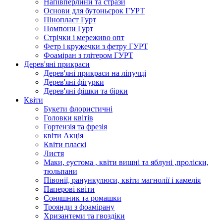
Напівперлини та стрази
Основи для бутоньєрок ГУРТ
Пінопласт Гурт
Помпони Гурт
Стрічки і мереживо опт
Фетр і кружечки з фетру ГУРТ
Фоаміран з глітером ГУРТ
Дерев'яні прикраси
Дерев'яні прикраси на ліпучці
Дерев'яні фігурки
Дерев'яні фішки та бірки
Квіти
Букети флористичні
Головки квітів
Гортензія та фрезія
квіти Акція
Квіти пласкі
Листя
Маки, еустома , квіти вишні та яблуні ,проліски,
тюльпани
Півонії, ранункулюси, квіти магнолії і камелія
Паперові квіти
Соняшник та ромашки
Троянди з фоамірану
Хризантеми та гвоздіки