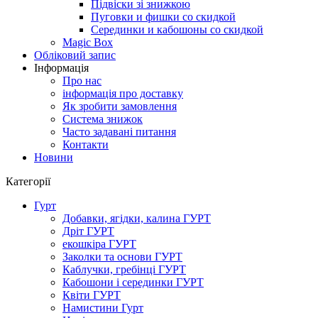
Підвіски зі знижкою
Пуговки и фишки со скидкой
Серединки и кабошоны со скидкой
Magic Box
Обліковий запис
Інформація
Про нас
інформація про доставку
Як зробити замовлення
Система знижок
Часто задавані питання
Контакти
Новини
Категорії
Гурт
Добавки, ягідки, калина ГУРТ
Дріт ГУРТ
екошкіра ГУРТ
Заколки та основи ГУРТ
Каблучки, гребінці ГУРТ
Кабошони і серединки ГУРТ
Квіти ГУРТ
Намистини Гурт