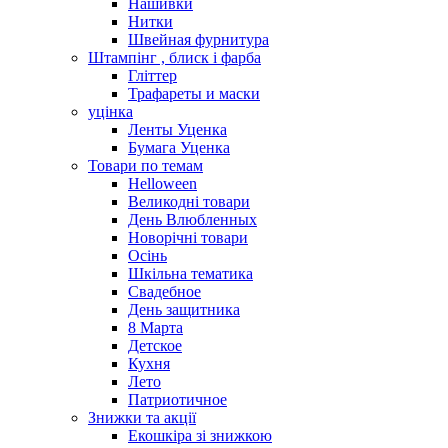
Нашивки
Нитки
Швейная фурнитура
Штампінг , блиск і фарба
Гліттер
Трафареты и маски
уцінка
Ленты Уценка
Бумага Уценка
Товари по темам
Helloween
Великодні товари
День Влюбленных
Новорічні товари
Осінь
Шкільна тематика
Свадебное
День защитника
8 Марта
Детское
Кухня
Лето
Патриотичное
Знижки та акції
Екошкіра зі знижкою