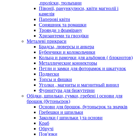
,проліски, тюльпани
Півонії, ранункулюси, квіти магнолії і
камелія
Паперові квіти
Соняшник та ромашки
Троянди з фоамірану
Хризантеми та гвоздіки
Металеві прикраси
Брадсы, люверсы и анкера
Бубенчики и колокольчики
Кольца и рамочки для альбомов ( блокнотов)
Металлические коннекторы
Петли и замки для фоторамок и шкатулок
Подвески
Топсы и фишки
Уголки , магниты и магнитный винил
Фурнитура для бижутерии
Обідки, шпильки, гумки, гребені і основи для
брошок (бутоньєрок)
Основи для брошок, бутоньєрок та значків
Гребешки и шпильки
Заколки ( шпильки ) та основи
Краб
Обручі
Пов'язки