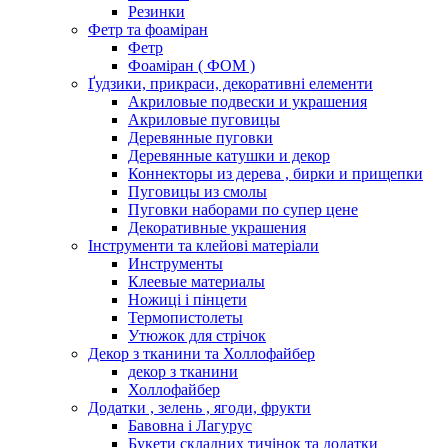
Резинки
Фетр та фоаміран
Фетр
Фоаміран ( ФОМ )
Ґудзики, прикраси, декоративні елементи
Акриловые подвески и украшения
Акриловые пуговицы
Деревянные пуговки
Деревянные катушки и декор
Коннекторы из дерева , бирки и прищепки
Пуговицы из смолы
Пуговки наборами по супер цене
Декоративные украшения
Інструменти та клейові матеріали
Инструменты
Клеевые материалы
Ножиці і пінцети
Термопистолеты
Утюжок для стрічок
Декор з тканини та Холлофайбер
декор з тканини
Холлофайбер
Додатки , зелень , ягоди, фрукти
Бавовна і Лагурус
Букети складних тичінок та додатки