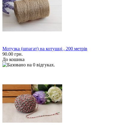
Мотузка (шпагат) на котушці , 200 метрів
90.00 грн.
До кошика