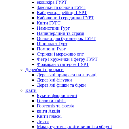
екошкіра ГУРТ
Заколки та основи ГУРТ
Каблучки, гребінці ГУРТ
Кабошони і серединки ГУРТ
Квіти ГУРТ
Намистини Гурт
Напівперлини та стрази
Основи для бутоньєрок ГУРТ
Пінопласт Гурт
Помпони Гурт
Стрічки і мереживо опт
Фетр і кружечки з фетру ГУРТ
Фоаміран з глітером ГУРТ
Дерев'яні прикраси
Дерев'яні прикраси на ліпучці
Дерев'яні фігурки
Дерев'яні фішки та бірки
Квіти
Букети флористичні
Головки квітів
Гортензія та фрезія
квіти Акція
Квіти пласкі
Листя
Маки, еустома , квіти вишні та яблуні