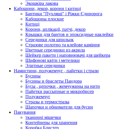
Экошкiра лакова
Кабошони, декор, корони і китиці
Бантики "Пухляші" і Ріжки Єдинорога
Кабошоны плоские
Китиці
Корони, аплікації, патчі, декор
Крышки для бантов и эпоксидные наклейки
Серединки для шпильок
Стразове полотно та клейове каміння
Цветные серединки из акрила
Шейкер пакети і наповнювачі для шейкера
Шифонові квіти і метелики
Элитные серединки
Намистини, полужемчуг , пайетки і стрази
Бусины
Бусины и браслеты Пандора
Бусы , цепочки , жемчужины на нити
Пайетки рассыпные и микробисер
Полужемчуг
Стразы и термостразы
Шапочки и обниматели для бусин
Пакування
тканинні мішечки
Контейнеры для хранения
Коробка Блистер