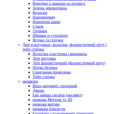
Веночки и шарики из ротанга
Зелень декоративна
Колоски
Наповнювач
Новорічні шари
Сізаль
Тичінки
Шишки и сухоцвіти
Ягідки та гілочки
Дріт в котушках, волосінь, флористичний прут і
тейп стрічка
Волосінь еластична і мононить
Дріт котушка
Дріт флористичний (флористичний прут)
Нитка бісерна
Синельная проволока
Тейп стрічка
екошкіра
Вініл матовий і прозорий
Джинс
Еко замша і велюр (оксамит)
екокожа Металік та 3D
екокожа матова
екошкіра блискуча
Екошкіра з кольоровими принтами