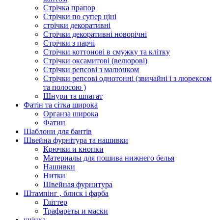
Стрічка прапор
Стрічки по супер ціні
стрічки декоративні
Стрічки декоративні новорічні
Стрічки з парчі
Стрічки коттонові в смужку та клітку
Стрічки оксамитові (велюрові)
Стрічки репсові з малюнком
Стрічки репсові однотонні (звичайні і з люрексом
та полосою )
Шнури та шпагат
Фатін та сітка широка
Органза широка
Фатин
Шаблони для бантів
Швейна фурнітура та нашивки
Крючки и кнопки
Материалы для пошива нижнего белья
Нашивки
Нитки
Швейная фурнитура
Штампінг , блиск і фарба
Гліттер
Трафареты и маски
уцінка