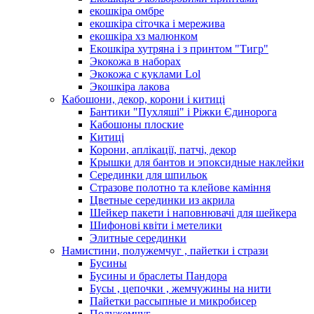
екошкіра омбре
екошкіра сіточка і мережива
екошкіра хз малюнком
Екошкіра хутряна і з принтом "Тигр"
Экокожа в наборах
Экокожа с куклами Lol
Экошкiра лакова
Кабошони, декор, корони і китиці
Бантики "Пухляші" і Ріжки Єдинорога
Кабошоны плоские
Китиці
Корони, аплікації, патчі, декор
Крышки для бантов и эпоксидные наклейки
Серединки для шпильок
Стразове полотно та клейове каміння
Цветные серединки из акрила
Шейкер пакети і наповнювачі для шейкера
Шифонові квіти і метелики
Элитные серединки
Намистини, полужемчуг , пайетки і стрази
Бусины
Бусины и браслеты Пандора
Бусы , цепочки , жемчужины на нити
Пайетки рассыпные и микробисер
Полужемчуг