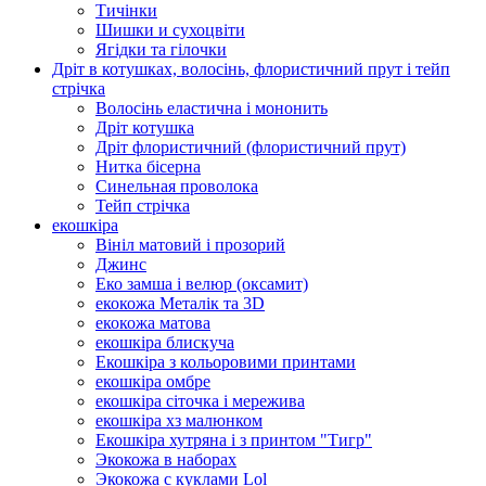
Тичінки
Шишки и сухоцвіти
Ягідки та гілочки
Дріт в котушках, волосінь, флористичний прут і тейп
стрічка
Волосінь еластична і мононить
Дріт котушка
Дріт флористичний (флористичний прут)
Нитка бісерна
Синельная проволока
Тейп стрічка
екошкіра
Вініл матовий і прозорий
Джинс
Еко замша і велюр (оксамит)
екокожа Металік та 3D
екокожа матова
екошкіра блискуча
Екошкіра з кольоровими принтами
екошкіра омбре
екошкіра сіточка і мережива
екошкіра хз малюнком
Екошкіра хутряна і з принтом "Тигр"
Экокожа в наборах
Экокожа с куклами Lol