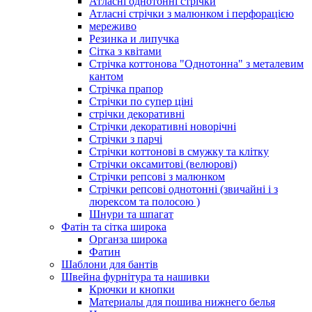
Атласні однотонні стрічки
Атласні стрічки з малюнком і перфорацією
мереживо
Резинка и липучка
Сітка з квітами
Стрічка коттонова "Однотонна" з металевим
кантом
Стрічка прапор
Стрічки по супер ціні
стрічки декоративні
Стрічки декоративні новорічні
Стрічки з парчі
Стрічки коттонові в смужку та клітку
Стрічки оксамитові (велюрові)
Стрічки репсові з малюнком
Стрічки репсові однотонні (звичайні і з
люрексом та полосою )
Шнури та шпагат
Фатін та сітка широка
Органза широка
Фатин
Шаблони для бантів
Швейна фурнітура та нашивки
Крючки и кнопки
Материалы для пошива нижнего белья