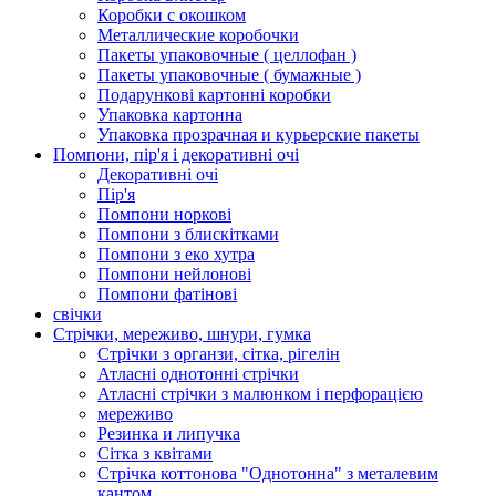
Коробки с окошком
Металлические коробочки
Пакеты упаковочные ( целлофан )
Пакеты упаковочные ( бумажные )
Подарункові картонні коробки
Упаковка картонна
Упаковка прозрачная и курьерские пакеты
Помпони, пір'я і декоративні очі
Декоративні очі
Пір'я
Помпони норкові
Помпони з блискітками
Помпони з еко хутра
Помпони нейлонові
Помпони фатінові
свічки
Стрічки, мереживо, шнури, гумка
Стрічки з органзи, сітка, рігелін
Атласні однотонні стрічки
Атласні стрічки з малюнком і перфорацією
мереживо
Резинка и липучка
Сітка з квітами
Стрічка коттонова "Однотонна" з металевим
кантом