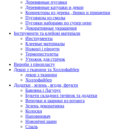
Деревянные пуговки
Деревянные катушки и декор
Коннекторы из дерева , бирки и прищепки
Пуговицы из смолы
Пуговки наборами по супер цене
Декоративные украшения
Інструменти та клейові матеріали
Инструменты
Клеевые материалы
Ножиці і пінцети
Термопистолеты
Утюжок для стрічок
Вироби з пінопласту
Декор з тканини та Холлофайбер
декор з тканини
Холлофайбер
Додатки , зелень , ягоди, фрукти
Бавовна і Лагурус
Букети складних тичінок та додатки
Веночки и шарики из ротанга
Зелень декоративна
Колоски
Наповнювач
Новорічні шари
Сізаль