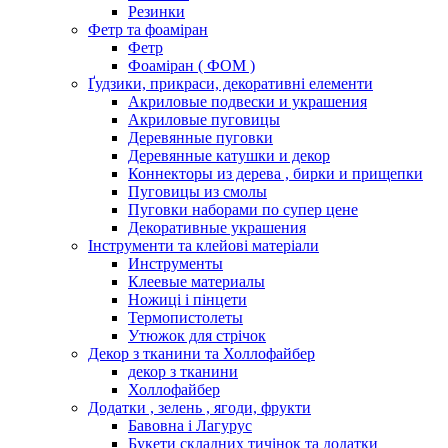
Резинки
Фетр та фоаміран
Фетр
Фоаміран ( ФОМ )
Ґудзики, прикраси, декоративні елементи
Акриловые подвески и украшения
Акриловые пуговицы
Деревянные пуговки
Деревянные катушки и декор
Коннекторы из дерева , бирки и прищепки
Пуговицы из смолы
Пуговки наборами по супер цене
Декоративные украшения
Інструменти та клейові матеріали
Инструменты
Клеевые материалы
Ножиці і пінцети
Термопистолеты
Утюжок для стрічок
Декор з тканини та Холлофайбер
декор з тканини
Холлофайбер
Додатки , зелень , ягоди, фрукти
Бавовна і Лагурус
Букети складних тичінок та додатки