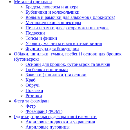
Металеві прикраси
Брадсы, люверсы и анкера
Бубенчики и колокольчики
Кольца и рамочки для альбомов ( блокнотов)
Металлические коннекторы
Петли и замки для фоторамок и шкатулок
Подвески
Топсы и фишки
Уголки , магниты и магнитный винил
Фурнитура для бижутерии
Обідки, шпильки, гумки, гребені і основи для брошок
(бутоньєрок)
Основи для брошок, бутоньєрок та значків
Гребешки и шпильки
Заколки ( шпильки ) та основи
Краб
Обручі
Пов'язки
Резинки
Фетр та фоаміран
Фетр
Фоаміран ( ФОМ )
Ґудзики, прикраси, декоративні елементи
Акриловые подвески и украшения
Акриловые пуговицы