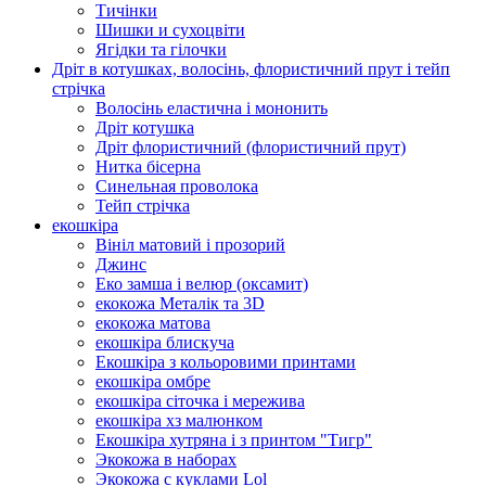
Тичінки
Шишки и сухоцвіти
Ягідки та гілочки
Дріт в котушках, волосінь, флористичний прут і тейп
стрічка
Волосінь еластична і мононить
Дріт котушка
Дріт флористичний (флористичний прут)
Нитка бісерна
Синельная проволока
Тейп стрічка
екошкіра
Вініл матовий і прозорий
Джинс
Еко замша і велюр (оксамит)
екокожа Металік та 3D
екокожа матова
екошкіра блискуча
Екошкіра з кольоровими принтами
екошкіра омбре
екошкіра сіточка і мережива
екошкіра хз малюнком
Екошкіра хутряна і з принтом "Тигр"
Экокожа в наборах
Экокожа с куклами Lol