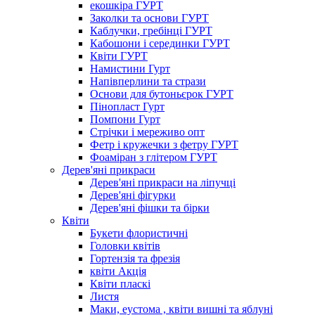
екошкіра ГУРТ
Заколки та основи ГУРТ
Каблучки, гребінці ГУРТ
Кабошони і серединки ГУРТ
Квіти ГУРТ
Намистини Гурт
Напівперлини та стрази
Основи для бутоньєрок ГУРТ
Пінопласт Гурт
Помпони Гурт
Стрічки і мереживо опт
Фетр і кружечки з фетру ГУРТ
Фоаміран з глітером ГУРТ
Дерев'яні прикраси
Дерев'яні прикраси на ліпучці
Дерев'яні фігурки
Дерев'яні фішки та бірки
Квіти
Букети флористичні
Головки квітів
Гортензія та фрезія
квіти Акція
Квіти пласкі
Листя
Маки, еустома , квіти вишні та яблуні