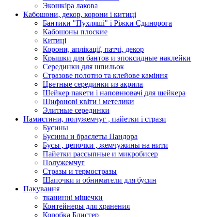
Экошкiра лакова
Кабошони, декор, корони і китиці
Бантики "Пухляші" і Ріжки Єдинорога
Кабошоны плоские
Китиці
Корони, аплікації, патчі, декор
Крышки для бантов и эпоксидные наклейки
Серединки для шпильок
Стразове полотно та клейове каміння
Цветные серединки из акрила
Шейкер пакети і наповнювачі для шейкера
Шифонові квіти і метелики
Элитные серединки
Намистини, полужемчуг , пайетки і стрази
Бусины
Бусины и браслеты Пандора
Бусы , цепочки , жемчужины на нити
Пайетки рассыпные и микробисер
Полужемчуг
Стразы и термостразы
Шапочки и обниматели для бусин
Пакування
тканинні мішечки
Контейнеры для хранения
Коробка Блистер