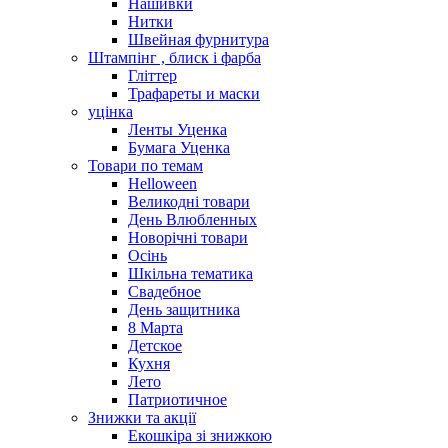
Нашивки
Нитки
Швейная фурнитура
Штампінг , блиск і фарба
Гліттер
Трафареты и маски
уцінка
Ленты Уценка
Бумага Уценка
Товари по темам
Helloween
Великодні товари
День Влюбленных
Новорічні товари
Осінь
Шкільна тематика
Свадебное
День защитника
8 Марта
Детское
Кухня
Лето
Патриотичное
Знижки та акції
Екошкіра зі знижкою