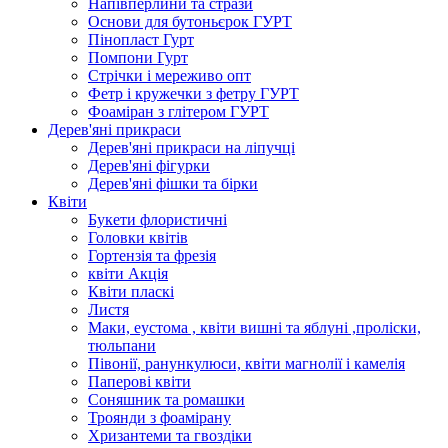
Напівперлини та стрази
Основи для бутоньєрок ГУРТ
Пінопласт Гурт
Помпони Гурт
Стрічки і мереживо опт
Фетр і кружечки з фетру ГУРТ
Фоаміран з глітером ГУРТ
Дерев'яні прикраси
Дерев'яні прикраси на ліпучці
Дерев'яні фігурки
Дерев'яні фішки та бірки
Квіти
Букети флористичні
Головки квітів
Гортензія та фрезія
квіти Акція
Квіти пласкі
Листя
Маки, еустома , квіти вишні та яблуні ,проліски,
тюльпани
Півонії, ранункулюси, квіти магнолії і камелія
Паперові квіти
Соняшник та ромашки
Троянди з фоамірану
Хризантеми та гвоздіки