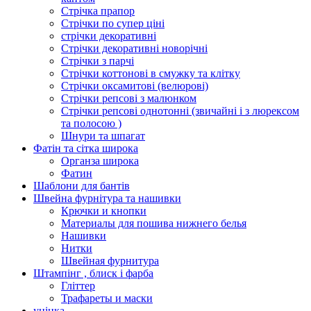
Стрічка прапор
Стрічки по супер ціні
стрічки декоративні
Стрічки декоративні новорічні
Стрічки з парчі
Стрічки коттонові в смужку та клітку
Стрічки оксамитові (велюрові)
Стрічки репсові з малюнком
Стрічки репсові однотонні (звичайні і з люрексом
та полосою )
Шнури та шпагат
Фатін та сітка широка
Органза широка
Фатин
Шаблони для бантів
Швейна фурнітура та нашивки
Крючки и кнопки
Материалы для пошива нижнего белья
Нашивки
Нитки
Швейная фурнитура
Штампінг , блиск і фарба
Гліттер
Трафареты и маски
уцінка