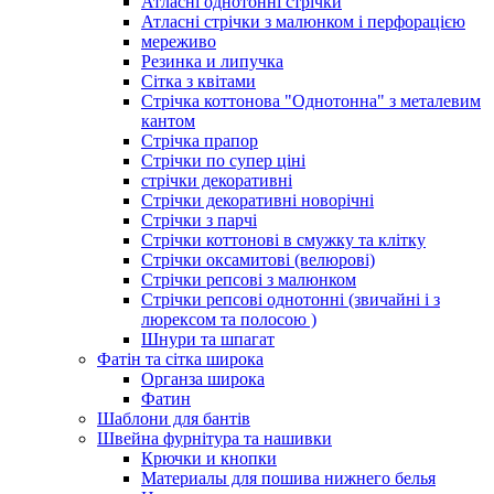
Атласні однотонні стрічки
Атласні стрічки з малюнком і перфорацією
мереживо
Резинка и липучка
Сітка з квітами
Стрічка коттонова "Однотонна" з металевим
кантом
Стрічка прапор
Стрічки по супер ціні
стрічки декоративні
Стрічки декоративні новорічні
Стрічки з парчі
Стрічки коттонові в смужку та клітку
Стрічки оксамитові (велюрові)
Стрічки репсові з малюнком
Стрічки репсові однотонні (звичайні і з
люрексом та полосою )
Шнури та шпагат
Фатін та сітка широка
Органза широка
Фатин
Шаблони для бантів
Швейна фурнітура та нашивки
Крючки и кнопки
Материалы для пошива нижнего белья