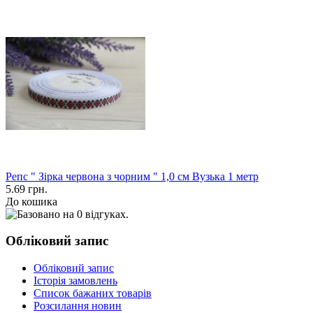
Репс " Зірка червона з чорним " 1,0 см Вузька 1 метр
5.69 грн.
До кошика
Обліковий запис
Обліковий запис
Історія замовлень
Список бажаних товарів
Розсилання новин