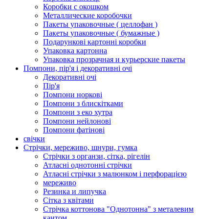
Коробки с окошком
Металлические коробочки
Пакеты упаковочные ( целлофан )
Пакеты упаковочные ( бумажные )
Подарункові картонні коробки
Упаковка картонна
Упаковка прозрачная и курьерские пакеты
Помпони, пір'я і декоративні очі
Декоративні очі
Пір'я
Помпони норкові
Помпони з блискітками
Помпони з еко хутра
Помпони нейлонові
Помпони фатінові
свічки
Стрічки, мереживо, шнури, гумка
Стрічки з органзи, сітка, рігелін
Атласні однотонні стрічки
Атласні стрічки з малюнком і перфорацією
мереживо
Резинка и липучка
Сітка з квітами
Стрічка коттонова "Однотонна" з металевим
кантом