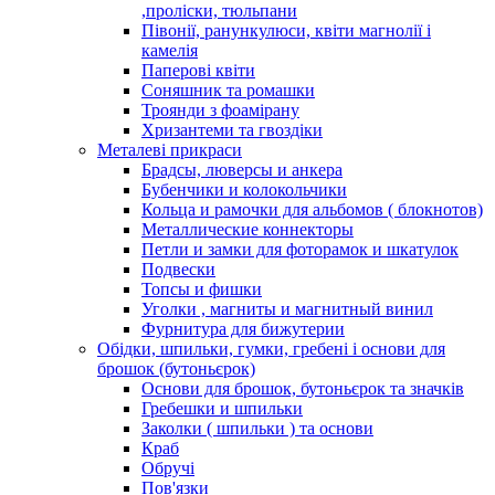
,проліски, тюльпани
Півонії, ранункулюси, квіти магнолії і
камелія
Паперові квіти
Соняшник та ромашки
Троянди з фоамірану
Хризантеми та гвоздіки
Металеві прикраси
Брадсы, люверсы и анкера
Бубенчики и колокольчики
Кольца и рамочки для альбомов ( блокнотов)
Металлические коннекторы
Петли и замки для фоторамок и шкатулок
Подвески
Топсы и фишки
Уголки , магниты и магнитный винил
Фурнитура для бижутерии
Обідки, шпильки, гумки, гребені і основи для
брошок (бутоньєрок)
Основи для брошок, бутоньєрок та значків
Гребешки и шпильки
Заколки ( шпильки ) та основи
Краб
Обручі
Пов'язки