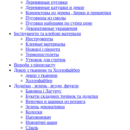
Деревянные пуговки
Деревянные катушки и декор
Коннекторы из дерева , бирки и прищепки
Пуговицы из смолы
Пуговки наборами по супер цене
Декоративные украшения
Інструменти та клейові матеріали
Инструменты
Клеевые материалы
Ножиці і пінцети
Термопистолеты
Утюжок для стрічок
Вироби з пінопласту
Декор з тканини та Холлофайбер
декор з тканини
Холлофайбер
Додатки , зелень , ягоди, фрукти
Бавовна і Лагурус
Букети складних тичінок та додатки
Веночки и шарики из ротанга
Зелень декоративна
Колоски
Наповнювач
Новорічні шари
Сізаль