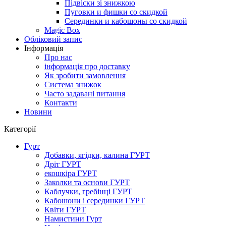
Підвіски зі знижкою
Пуговки и фишки со скидкой
Серединки и кабошоны со скидкой
Magic Box
Обліковий запис
Інформація
Про нас
інформація про доставку
Як зробити замовлення
Система знижок
Часто задавані питання
Контакти
Новини
Категорії
Гурт
Добавки, ягідки, калина ГУРТ
Дріт ГУРТ
екошкіра ГУРТ
Заколки та основи ГУРТ
Каблучки, гребінці ГУРТ
Кабошони і серединки ГУРТ
Квіти ГУРТ
Намистини Гурт