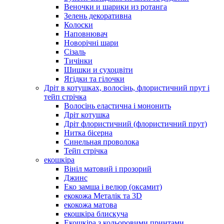
Веночки и шарики из ротанга
Зелень декоративна
Колоски
Наповнювач
Новорічні шари
Сізаль
Тичінки
Шишки и сухоцвіти
Ягідки та гілочки
Дріт в котушках, волосінь, флористичний прут і
тейп стрічка
Волосінь еластична і мононить
Дріт котушка
Дріт флористичний (флористичний прут)
Нитка бісерна
Синельная проволока
Тейп стрічка
екошкіра
Вініл матовий і прозорий
Джинс
Еко замша і велюр (оксамит)
екокожа Металік та 3D
екокожа матова
екошкіра блискуча
Екошкіра з кольоровими принтами