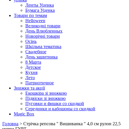
Ленты Уценка
Бумага Уценка
Товари по темам
Helloween
Великодні товари
День Влюбленных
Новорічні товари
Осінь
Шкільна тематика
Свадебное
День защитника
8 Марта
Детское
Кухня
Лето
Патриотичное
Знижки та акції
Екошкіра зі знижкою
Підвіски зі знижкою
Пуговки и фишки со скидкой
Серединки и кабошоны со скидкой
Magic Box
Головна
> Стрічка репсова " Вишиванка " 4,0 см рулон 22,5
метри ГУРТ