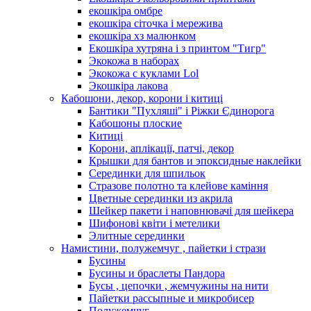
екошкіра омбре
екошкіра сіточка і мережива
екошкіра хз малюнком
Екошкіра хутряна і з принтом "Тигр"
Экокожа в наборах
Экокожа с куклами Lol
Экошкiра лакова
Кабошони, декор, корони і китиці
Бантики "Пухляші" і Ріжки Єдинорога
Кабошоны плоские
Китиці
Корони, аплікації, патчі, декор
Крышки для бантов и эпоксидные наклейки
Серединки для шпильок
Стразове полотно та клейове каміння
Цветные серединки из акрила
Шейкер пакети і наповнювачі для шейкера
Шифонові квіти і метелики
Элитные серединки
Намистини, полужемчуг , пайетки і стрази
Бусины
Бусины и браслеты Пандора
Бусы , цепочки , жемчужины на нити
Пайетки рассыпные и микробисер
Полужемчуг