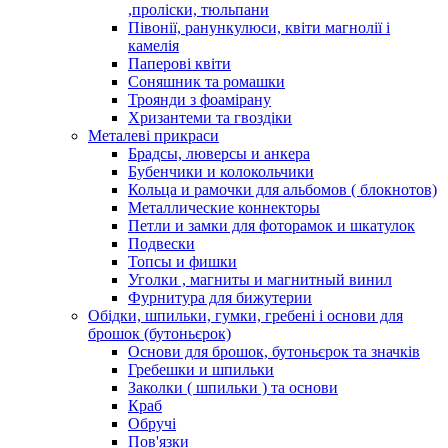
,проліски, тюльпани
Півонії, ранункулюси, квіти магнолії і
камелія
Паперові квіти
Соняшник та ромашки
Троянди з фоамірану
Хризантеми та гвоздіки
Металеві прикраси
Брадсы, люверсы и анкера
Бубенчики и колокольчики
Кольца и рамочки для альбомов ( блокнотов)
Металлические коннекторы
Петли и замки для фоторамок и шкатулок
Подвески
Топсы и фишки
Уголки , магниты и магнитный винил
Фурнитура для бижутерии
Обідки, шпильки, гумки, гребені і основи для
брошок (бутоньєрок)
Основи для брошок, бутоньєрок та значків
Гребешки и шпильки
Заколки ( шпильки ) та основи
Краб
Обручі
Пов'язки