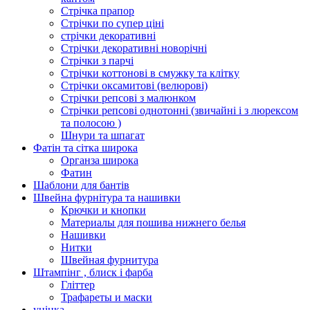
Стрічка прапор
Стрічки по супер ціні
стрічки декоративні
Стрічки декоративні новорічні
Стрічки з парчі
Стрічки коттонові в смужку та клітку
Стрічки оксамитові (велюрові)
Стрічки репсові з малюнком
Стрічки репсові однотонні (звичайні і з люрексом
та полосою )
Шнури та шпагат
Фатін та сітка широка
Органза широка
Фатин
Шаблони для бантів
Швейна фурнітура та нашивки
Крючки и кнопки
Материалы для пошива нижнего белья
Нашивки
Нитки
Швейная фурнитура
Штампінг , блиск і фарба
Гліттер
Трафареты и маски
уцінка