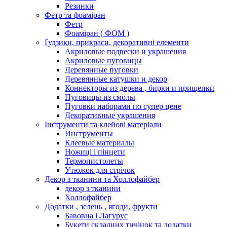
Резинки
Фетр та фоаміран
Фетр
Фоаміран ( ФОМ )
Ґудзики, прикраси, декоративні елементи
Акриловые подвески и украшения
Акриловые пуговицы
Деревянные пуговки
Деревянные катушки и декор
Коннекторы из дерева , бирки и прищепки
Пуговицы из смолы
Пуговки наборами по супер цене
Декоративные украшения
Інструменти та клейові матеріали
Инструменты
Клеевые материалы
Ножиці і пінцети
Термопистолеты
Утюжок для стрічок
Декор з тканини та Холлофайбер
декор з тканини
Холлофайбер
Додатки , зелень , ягоди, фрукти
Бавовна і Лагурус
Букети складних тичінок та додатки