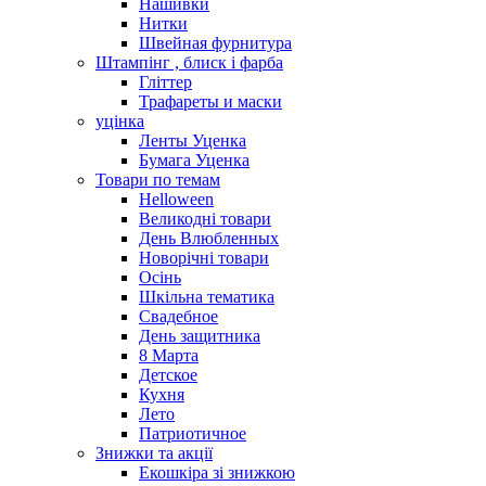
Нашивки
Нитки
Швейная фурнитура
Штампінг , блиск і фарба
Гліттер
Трафареты и маски
уцінка
Ленты Уценка
Бумага Уценка
Товари по темам
Helloween
Великодні товари
День Влюбленных
Новорічні товари
Осінь
Шкільна тематика
Свадебное
День защитника
8 Марта
Детское
Кухня
Лето
Патриотичное
Знижки та акції
Екошкіра зі знижкою