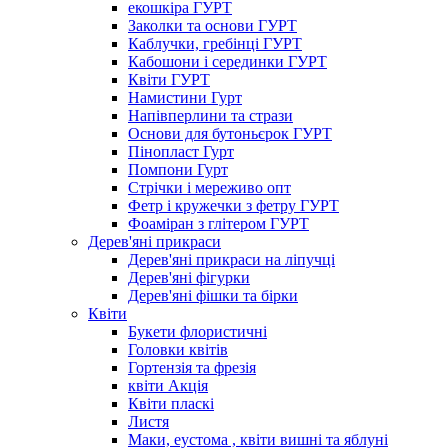
екошкіра ГУРТ
Заколки та основи ГУРТ
Каблучки, гребінці ГУРТ
Кабошони і серединки ГУРТ
Квіти ГУРТ
Намистини Гурт
Напівперлини та стрази
Основи для бутоньєрок ГУРТ
Пінопласт Гурт
Помпони Гурт
Стрічки і мереживо опт
Фетр і кружечки з фетру ГУРТ
Фоаміран з глітером ГУРТ
Дерев'яні прикраси
Дерев'яні прикраси на ліпучці
Дерев'яні фігурки
Дерев'яні фішки та бірки
Квіти
Букети флористичні
Головки квітів
Гортензія та фрезія
квіти Акція
Квіти пласкі
Листя
Маки, еустома , квіти вишні та яблуні