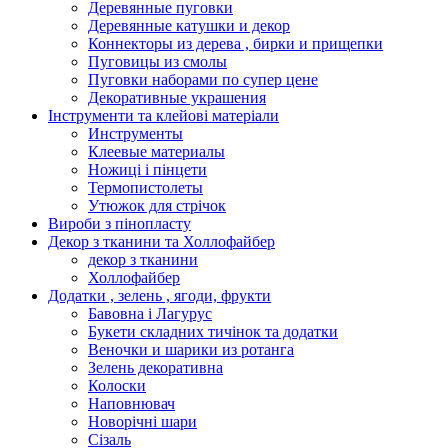
Деревянные пуговки
Деревянные катушки и декор
Коннекторы из дерева , бирки и прищепки
Пуговицы из смолы
Пуговки наборами по супер цене
Декоративные украшения
Інструменти та клейові матеріали
Инструменты
Клеевые материалы
Ножиці і пінцети
Термопистолеты
Утюжок для стрічок
Вироби з пінопласту
Декор з тканини та Холлофайбер
декор з тканини
Холлофайбер
Додатки , зелень , ягоди, фрукти
Бавовна і Лагурус
Букети складних тичінок та додатки
Веночки и шарики из ротанга
Зелень декоративна
Колоски
Наповнювач
Новорічні шари
Сізаль