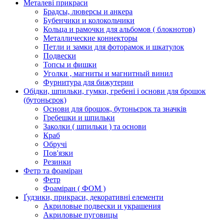
Металеві прикраси
Брадсы, люверсы и анкера
Бубенчики и колокольчики
Кольца и рамочки для альбомов ( блокнотов)
Металлические коннекторы
Петли и замки для фоторамок и шкатулок
Подвески
Топсы и фишки
Уголки , магниты и магнитный винил
Фурнитура для бижутерии
Обідки, шпильки, гумки, гребені і основи для брошок
(бутоньєрок)
Основи для брошок, бутоньєрок та значків
Гребешки и шпильки
Заколки ( шпильки ) та основи
Краб
Обручі
Пов'язки
Резинки
Фетр та фоаміран
Фетр
Фоаміран ( ФОМ )
Ґудзики, прикраси, декоративні елементи
Акриловые подвески и украшения
Акриловые пуговицы