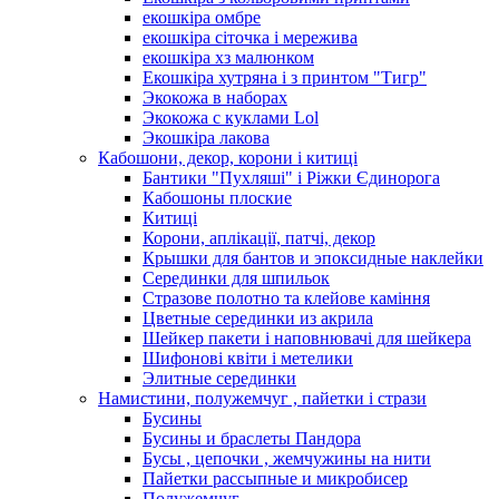
екошкіра омбре
екошкіра сіточка і мережива
екошкіра хз малюнком
Екошкіра хутряна і з принтом "Тигр"
Экокожа в наборах
Экокожа с куклами Lol
Экошкiра лакова
Кабошони, декор, корони і китиці
Бантики "Пухляші" і Ріжки Єдинорога
Кабошоны плоские
Китиці
Корони, аплікації, патчі, декор
Крышки для бантов и эпоксидные наклейки
Серединки для шпильок
Стразове полотно та клейове каміння
Цветные серединки из акрила
Шейкер пакети і наповнювачі для шейкера
Шифонові квіти і метелики
Элитные серединки
Намистини, полужемчуг , пайетки і стрази
Бусины
Бусины и браслеты Пандора
Бусы , цепочки , жемчужины на нити
Пайетки рассыпные и микробисер
Полужемчуг