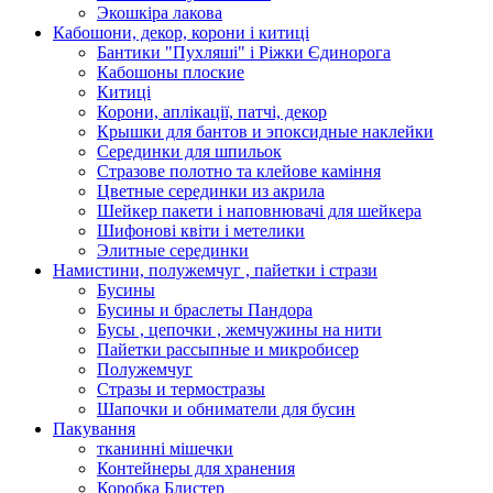
Экошкiра лакова
Кабошони, декор, корони і китиці
Бантики "Пухляші" і Ріжки Єдинорога
Кабошоны плоские
Китиці
Корони, аплікації, патчі, декор
Крышки для бантов и эпоксидные наклейки
Серединки для шпильок
Стразове полотно та клейове каміння
Цветные серединки из акрила
Шейкер пакети і наповнювачі для шейкера
Шифонові квіти і метелики
Элитные серединки
Намистини, полужемчуг , пайетки і стрази
Бусины
Бусины и браслеты Пандора
Бусы , цепочки , жемчужины на нити
Пайетки рассыпные и микробисер
Полужемчуг
Стразы и термостразы
Шапочки и обниматели для бусин
Пакування
тканинні мішечки
Контейнеры для хранения
Коробка Блистер