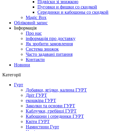
Підвіски зі знижкою
Пуговки и фишки со скидкой
Серединки и кабошоны со скидкой
Magic Box
Обліковий запис
Інформація
Про нас
інформація про доставку
Як зробити замовлення
Система знижок
Часто задавані питання
Контакти
Новини
Категорії
Гурт
Добавки, ягідки, калина ГУРТ
Дріт ГУРТ
екошкіра ГУРТ
Заколки та основи ГУРТ
Каблучки, гребінці ГУРТ
Кабошони і серединки ГУРТ
Квіти ГУРТ
Намистини Гурт