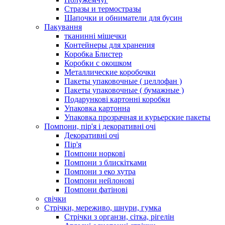
Стразы и термостразы
Шапочки и обниматели для бусин
Пакування
тканинні мішечки
Контейнеры для хранения
Коробка Блистер
Коробки с окошком
Металлические коробочки
Пакеты упаковочные ( целлофан )
Пакеты упаковочные ( бумажные )
Подарункові картонні коробки
Упаковка картонна
Упаковка прозрачная и курьерские пакеты
Помпони, пір'я і декоративні очі
Декоративні очі
Пір'я
Помпони норкові
Помпони з блискітками
Помпони з еко хутра
Помпони нейлонові
Помпони фатінові
свічки
Стрічки, мереживо, шнури, гумка
Стрічки з органзи, сітка, рігелін