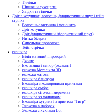
Тичінки
Шишки и сухоцвіти
Ягідки та гілочки
Дріт в котушках, волосінь, флористичний прут і тейп
стрічка
Волосінь еластична і мононить
Дріт котушка
Дріт флористичний (флористичний прут)
Нитка бісерна
Синельная проволока
Тейп стрічка
екошкіра
Вініл матовий і прозорий
Джинс
Еко замша і велюр (оксамит)
екокожа Металік та 3D
екокожа матова
екошкіра блискуча
Екошкіра з кольоровими принтами
екошкіра омбре
екошкіра сіточка і мережива
екошкіра хз малюнком
Екошкіра хутряна і з принтом "Тигр"
Экокожа в наборах
Экокожа с куклами Lol