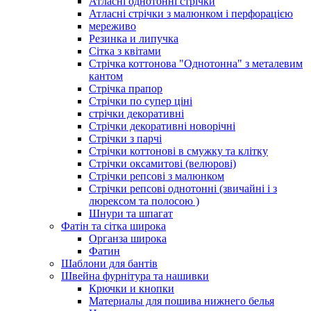
Атласні однотонні стрічки
Атласні стрічки з малюнком і перфорацією
мереживо
Резинка и липучка
Сітка з квітами
Стрічка коттонова "Однотонна" з металевим
кантом
Стрічка прапор
Стрічки по супер ціні
стрічки декоративні
Стрічки декоративні новорічні
Стрічки з парчі
Стрічки коттонові в смужку та клітку
Стрічки оксамитові (велюрові)
Стрічки репсові з малюнком
Стрічки репсові однотонні (звичайні і з
люрексом та полосою )
Шнури та шпагат
Фатін та сітка широка
Органза широка
Фатин
Шаблони для бантів
Швейна фурнітура та нашивки
Крючки и кнопки
Материалы для пошива нижнего белья