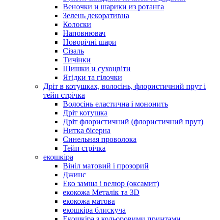
Веночки и шарики из ротанга
Зелень декоративна
Колоски
Наповнювач
Новорічні шари
Сізаль
Тичінки
Шишки и сухоцвіти
Ягідки та гілочки
Дріт в котушках, волосінь, флористичний прут і
тейп стрічка
Волосінь еластична і мононить
Дріт котушка
Дріт флористичний (флористичний прут)
Нитка бісерна
Синельная проволока
Тейп стрічка
екошкіра
Вініл матовий і прозорий
Джинс
Еко замша і велюр (оксамит)
екокожа Металік та 3D
екокожа матова
екошкіра блискуча
Екошкіра з кольоровими принтами