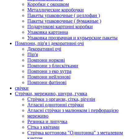
Коробки с окошком
Металлические коробочки
Пакеты упаковочные ( целлофан )
Пакеты упаковочные ( бумажные )
Подарункові картонні коробки
Упаковка картонна
Упаковка прозрачная и курьерские пакеты
Помпони, пір'я і декоративні очі
Декоративні очі
Пір'я
Помпони норкові
Помпони з блискітками
Помпони з еко хутра
Помпони нейлонові
Помпони фатінові
свічки
Стрічки, мереживо, шнури, гумка
Стрічки з органзи, сітка, рігелін
Атласні однотонні стрічки
Атласні стрічки з малюнком і перфорацією
мереживо
Резинка и липучка
Сітка з квітами
Стрічка коттонова "Однотонна" з металевим
кантом