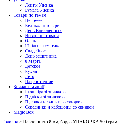
Ленты Уценка
Бумага Уценка
Товари по темам
Helloween
Великодні товари
День Влюбленных
Новорічні товари
Осінь
Шкільна тематика
Свадебное
День защитника
8 Марта
Детское
Кухня
Лето
Патриотичное
Знижки та акції
Екошкіра зі знижкою
Підвіски зі знижкою
Пуговки и фишки со скидкой
Серединки и кабошоны со скидкой
Magic Box
Головна
> Перли нитка 8 мм, бордо УПАКОВКА 500 грам