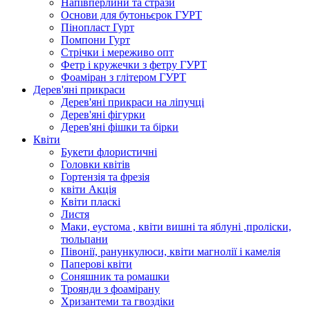
Напівперлини та стрази
Основи для бутоньєрок ГУРТ
Пінопласт Гурт
Помпони Гурт
Стрічки і мереживо опт
Фетр і кружечки з фетру ГУРТ
Фоаміран з глітером ГУРТ
Дерев'яні прикраси
Дерев'яні прикраси на ліпучці
Дерев'яні фігурки
Дерев'яні фішки та бірки
Квіти
Букети флористичні
Головки квітів
Гортензія та фрезія
квіти Акція
Квіти пласкі
Листя
Маки, еустома , квіти вишні та яблуні ,проліски,
тюльпани
Півонії, ранункулюси, квіти магнолії і камелія
Паперові квіти
Соняшник та ромашки
Троянди з фоамірану
Хризантеми та гвоздіки