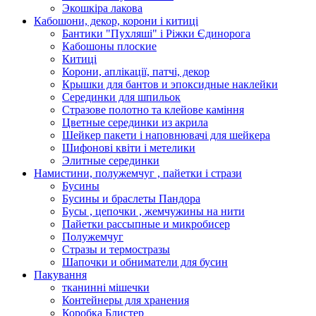
Экошкiра лакова
Кабошони, декор, корони і китиці
Бантики "Пухляші" і Ріжки Єдинорога
Кабошоны плоские
Китиці
Корони, аплікації, патчі, декор
Крышки для бантов и эпоксидные наклейки
Серединки для шпильок
Стразове полотно та клейове каміння
Цветные серединки из акрила
Шейкер пакети і наповнювачі для шейкера
Шифонові квіти і метелики
Элитные серединки
Намистини, полужемчуг , пайетки і стрази
Бусины
Бусины и браслеты Пандора
Бусы , цепочки , жемчужины на нити
Пайетки рассыпные и микробисер
Полужемчуг
Стразы и термостразы
Шапочки и обниматели для бусин
Пакування
тканинні мішечки
Контейнеры для хранения
Коробка Блистер