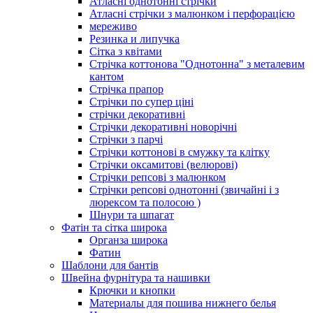
Атласні однотонні стрічки
Атласні стрічки з малюнком і перфорацією
мереживо
Резинка и липучка
Сітка з квітами
Стрічка коттонова "Однотонна" з металевим
кантом
Стрічка прапор
Стрічки по супер ціні
стрічки декоративні
Стрічки декоративні новорічні
Стрічки з парчі
Стрічки коттонові в смужку та клітку
Стрічки оксамитові (велюрові)
Стрічки репсові з малюнком
Стрічки репсові однотонні (звичайні і з
люрексом та полосою )
Шнури та шпагат
Фатін та сітка широка
Органза широка
Фатин
Шаблони для бантів
Швейна фурнітура та нашивки
Крючки и кнопки
Материалы для пошива нижнего белья