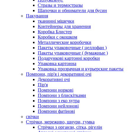
Стразы и термостразы
Шапочки и обниматели для бусин
Пакування
тканинні мішечки
Контейнеры для хранения
Коробка Блистер
Коробки с окошком
Металлические коробочки
Пакеты упаковочные ( целлофан )
Пакеты упаковочные ( бумажные )
Подарункові картонні коробки
Упаковка картонна
Упаковка прозрачная и курьерские пакеты
Помпони, пір'я і декоративні очі
Декоративні очі
Пір'я
Помпони норкові
Помпони з блискітками
Помпони з еко хутра
Помпони нейлонові
Помпони фатінові
свічки
Стрічки, мереживо, шнури, гумка
Стрічки з органзи, сітка, рігелін