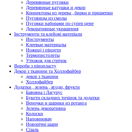
Деревянные пуговки
Деревянные катушки и декор
Коннекторы из дерева , бирки и прищепки
Пуговицы из смолы
Пуговки наборами по супер цене
Декоративные украшения
Інструменти та клейові матеріали
Инструменты
Клеевые материалы
Ножиці і пінцети
Термопистолеты
Утюжок для стрічок
Вироби з пінопласту
Декор з тканини та Холлофайбер
декор з тканини
Холлофайбер
Додатки , зелень , ягоди, фрукти
Бавовна і Лагурус
Букети складних тичінок та додатки
Веночки и шарики из ротанга
Зелень декоративна
Колоски
Наповнювач
Новорічні шари
Сізаль