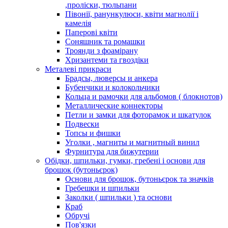
,проліски, тюльпани
Півонії, ранункулюси, квіти магнолії і
камелія
Паперові квіти
Соняшник та ромашки
Троянди з фоамірану
Хризантеми та гвоздіки
Металеві прикраси
Брадсы, люверсы и анкера
Бубенчики и колокольчики
Кольца и рамочки для альбомов ( блокнотов)
Металлические коннекторы
Петли и замки для фоторамок и шкатулок
Подвески
Топсы и фишки
Уголки , магниты и магнитный винил
Фурнитура для бижутерии
Обідки, шпильки, гумки, гребені і основи для
брошок (бутоньєрок)
Основи для брошок, бутоньєрок та значків
Гребешки и шпильки
Заколки ( шпильки ) та основи
Краб
Обручі
Пов'язки