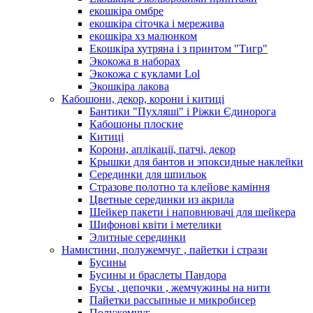
екошкіра омбре
екошкіра сіточка і мережива
екошкіра хз малюнком
Екошкіра хутряна і з принтом "Тигр"
Экокожа в наборах
Экокожа с куклами Lol
Экошкiра лакова
Кабошони, декор, корони і китиці
Бантики "Пухляші" і Ріжки Єдинорога
Кабошоны плоские
Китиці
Корони, аплікації, патчі, декор
Крышки для бантов и эпоксидные наклейки
Серединки для шпильок
Стразове полотно та клейове каміння
Цветные серединки из акрила
Шейкер пакети і наповнювачі для шейкера
Шифонові квіти і метелики
Элитные серединки
Намистини, полужемчуг , пайетки і стрази
Бусины
Бусины и браслеты Пандора
Бусы , цепочки , жемчужины на нити
Пайетки рассыпные и микробисер
Полужемчуг