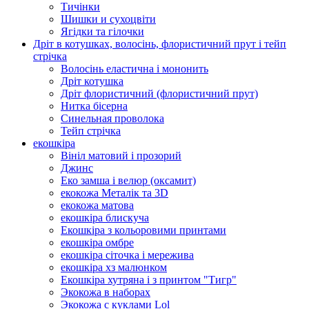
Тичінки
Шишки и сухоцвіти
Ягідки та гілочки
Дріт в котушках, волосінь, флористичний прут і тейп
стрічка
Волосінь еластична і мононить
Дріт котушка
Дріт флористичний (флористичний прут)
Нитка бісерна
Синельная проволока
Тейп стрічка
екошкіра
Вініл матовий і прозорий
Джинс
Еко замша і велюр (оксамит)
екокожа Металік та 3D
екокожа матова
екошкіра блискуча
Екошкіра з кольоровими принтами
екошкіра омбре
екошкіра сіточка і мережива
екошкіра хз малюнком
Екошкіра хутряна і з принтом "Тигр"
Экокожа в наборах
Экокожа с куклами Lol