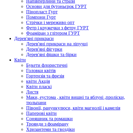
Напівперлини та стрази
Основи для бутоньєрок ГУРТ
Пінопласт Гурт
Помпони Гурт
Стрічки і мереживо опт
Фетр і кружечки з фетру ГУРТ
Фоаміран з глітером ГУРТ
Дерев'яні прикраси
Дерев'яні прикраси на ліпучці
Дерев'яні фігурки
Дерев'яні фішки та бірки
Квіти
Букети флористичні
Головки квітів
Гортензія та фрезія
квіти Акція
Квіти пласкі
Листя
Маки, еустома , квіти вишні та яблуні ,проліски,
тюльпани
Півонії, ранункулюси, квіти магнолії і камелія
Паперові квіти
Соняшник та ромашки
Троянди з фоамірану
Хризантеми та гвоздіки