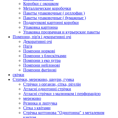
Коробки с окошком
Металлические коробочки
Пакеты упаковочные ( целлофан )
Пакеты упаковочные ( бумажные )
Подарункові картонні коробки
Упаковка картонна
Упаковка прозрачная и курьерские пакеты
Помпони, пір'я і декоративні очі
Декоративні очі
Пір'я
Помпони норкові
Помпони з блискітками
Помпони з еко хутра
Помпони нейлонові
Помпони фатінові
свічки
Стрічки, мереживо, шнури, гумка
Стрічки з органзи, сітка, рігелін
Атласні однотонні стрічки
Атласні стрічки з малюнком і перфорацією
мереживо
Резинка и липучка
Сітка з квітами
Стрічка коттонова "Однотонна" з металевим
кантом