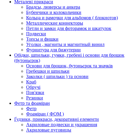
Металеві прикраси
Брадсы, люверсы и анкера
Бубенчики и колокольчики
Кольца и рамочки для альбомов ( блокнотов)
Металлические коннекторы
Петли и замки для фоторамок и шкатулок
Подвески
Топсы и фишки
Уголки , магниты и магнитный винил
Фурнитура для бижутерии
Обідки, шпильки, гумки, гребені і основи для брошок
(бутоньєрок)
Основи для брошок, бутоньєрок та значків
Гребешки и шпильки
Заколки ( шпильки ) та основи
Краб
Обручі
Пов'язки
Резинки
Фетр та фоаміран
Фетр
Фоаміран ( ФОМ )
Ґудзики, прикраси, декоративні елементи
Акриловые подвески и украшения
Акриловые пуговицы