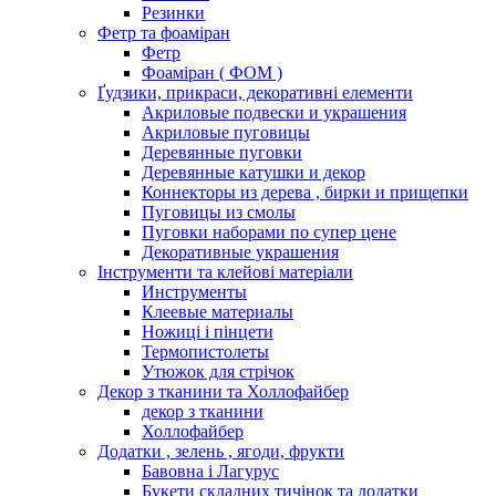
Резинки
Фетр та фоаміран
Фетр
Фоаміран ( ФОМ )
Ґудзики, прикраси, декоративні елементи
Акриловые подвески и украшения
Акриловые пуговицы
Деревянные пуговки
Деревянные катушки и декор
Коннекторы из дерева , бирки и прищепки
Пуговицы из смолы
Пуговки наборами по супер цене
Декоративные украшения
Інструменти та клейові матеріали
Инструменты
Клеевые материалы
Ножиці і пінцети
Термопистолеты
Утюжок для стрічок
Декор з тканини та Холлофайбер
декор з тканини
Холлофайбер
Додатки , зелень , ягоди, фрукти
Бавовна і Лагурус
Букети складних тичінок та додатки