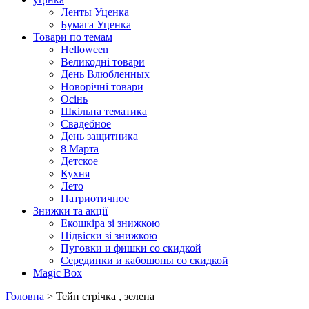
Ленты Уценка
Бумага Уценка
Товари по темам
Helloween
Великодні товари
День Влюбленных
Новорічні товари
Осінь
Шкільна тематика
Свадебное
День защитника
8 Марта
Детское
Кухня
Лето
Патриотичное
Знижки та акції
Екошкіра зі знижкою
Підвіски зі знижкою
Пуговки и фишки со скидкой
Серединки и кабошоны со скидкой
Magic Box
Головна
> Тейп стрічка , зелена