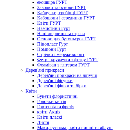
екошкіра ГУРТ
Заколки та основи ГУРТ
Каблучки, гребінці ГУРТ
Кабошони і серединки ГУРТ
Квіти ГУРТ
Намистини Гурт
Напівперлини та стрази
Основи для бутоньєрок ГУРТ
Пінопласт Гурт
Помпони Гурт
Стрічки і мереживо опт
Фетр і кружечки з фетру ГУРТ
Фоаміран з глітером ГУРТ
Дерев'яні прикраси
Дерев'яні прикраси на ліпучці
Дерев'яні фігурки
Дерев'яні фішки та бірки
Квіти
Букети флористичні
Головки квітів
Гортензія та фрезія
квіти Акція
Квіти пласкі
Листя
Маки, еустома , квіти вишні та яблуні