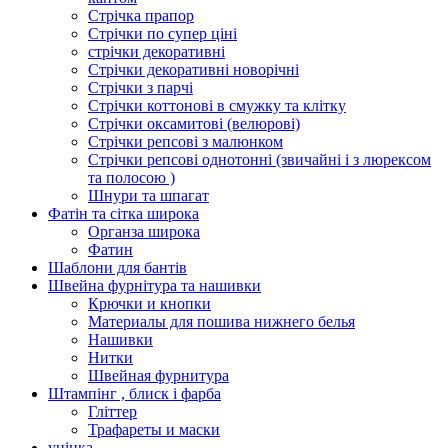
Стрічка прапор
Стрічки по супер ціні
стрічки декоративні
Стрічки декоративні новорічні
Стрічки з парчі
Стрічки коттонові в смужку та клітку
Стрічки оксамитові (велюрові)
Стрічки репсові з малюнком
Стрічки репсові однотонні (звичайні і з люрексом
та полосою )
Шнури та шпагат
Фатін та сітка широка
Органза широка
Фатин
Шаблони для бантів
Швейна фурнітура та нашивки
Крючки и кнопки
Материалы для пошива нижнего белья
Нашивки
Нитки
Швейная фурнитура
Штампінг , блиск і фарба
Гліттер
Трафареты и маски
уцінка