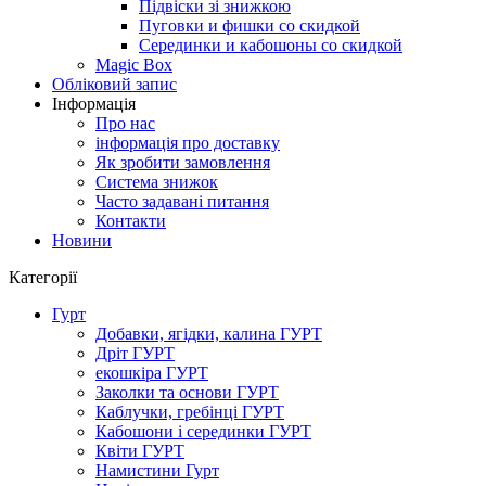
Підвіски зі знижкою
Пуговки и фишки со скидкой
Серединки и кабошоны со скидкой
Magic Box
Обліковий запис
Інформація
Про нас
інформація про доставку
Як зробити замовлення
Система знижок
Часто задавані питання
Контакти
Новини
Категорії
Гурт
Добавки, ягідки, калина ГУРТ
Дріт ГУРТ
екошкіра ГУРТ
Заколки та основи ГУРТ
Каблучки, гребінці ГУРТ
Кабошони і серединки ГУРТ
Квіти ГУРТ
Намистини Гурт