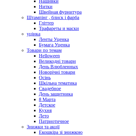
Нашивки
Нитки
Швейная фурнитура
Штампінг , блиск і фарба
Гліттер
Трафареты и маски
уцінка
Ленты Уценка
Бумага Уценка
Товари по темам
Helloween
Великодні товари
День Влюбленных
Новорічні товари
Осінь
Шкільна тематика
Свадебное
День защитника
8 Марта
Детское
Кухня
Лето
Патриотичное
Знижки та акції
Екошкіра зі знижкою