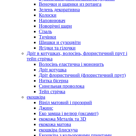
Веночки и шарики из ротанга
Зелень декоративна
Колоски
Наповнювач
Новорічні шари
Сізаль
Тичінки
Шишки и сухоцвіти
Ягідки та гілочки
Дріт в котушках, волосінь, флористичний прут і
тейп стрічка
Волосінь еластична і мононить
Дріт котушка
Дріт флористичний (флористичний прут)
Нитка бісерна
Синельная проволока
Тейп стрічка
екошкіра
Вініл матовий і прозорий
Джинс
Еко замша і велюр (оксамит)
екокожа Металік та 3D
екокожа матова
екошкіра блискуча
Екошкіра з кольоровими принтами