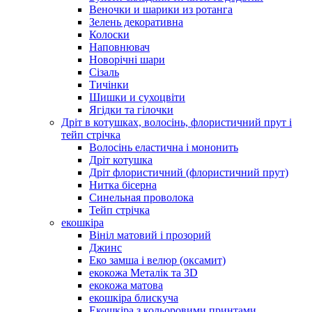
Веночки и шарики из ротанга
Зелень декоративна
Колоски
Наповнювач
Новорічні шари
Сізаль
Тичінки
Шишки и сухоцвіти
Ягідки та гілочки
Дріт в котушках, волосінь, флористичний прут і
тейп стрічка
Волосінь еластична і мононить
Дріт котушка
Дріт флористичний (флористичний прут)
Нитка бісерна
Синельная проволока
Тейп стрічка
екошкіра
Вініл матовий і прозорий
Джинс
Еко замша і велюр (оксамит)
екокожа Металік та 3D
екокожа матова
екошкіра блискуча
Екошкіра з кольоровими принтами