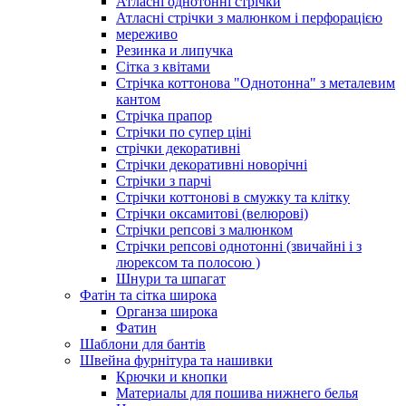
Атласні однотонні стрічки
Атласні стрічки з малюнком і перфорацією
мереживо
Резинка и липучка
Сітка з квітами
Стрічка коттонова "Однотонна" з металевим
кантом
Стрічка прапор
Стрічки по супер ціні
стрічки декоративні
Стрічки декоративні новорічні
Стрічки з парчі
Стрічки коттонові в смужку та клітку
Стрічки оксамитові (велюрові)
Стрічки репсові з малюнком
Стрічки репсові однотонні (звичайні і з
люрексом та полосою )
Шнури та шпагат
Фатін та сітка широка
Органза широка
Фатин
Шаблони для бантів
Швейна фурнітура та нашивки
Крючки и кнопки
Материалы для пошива нижнего белья