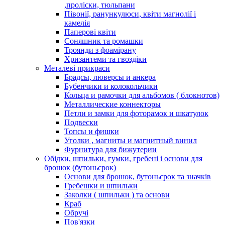
,проліски, тюльпани
Півонії, ранункулюси, квіти магнолії і
камелія
Паперові квіти
Соняшник та ромашки
Троянди з фоамірану
Хризантеми та гвоздіки
Металеві прикраси
Брадсы, люверсы и анкера
Бубенчики и колокольчики
Кольца и рамочки для альбомов ( блокнотов)
Металлические коннекторы
Петли и замки для фоторамок и шкатулок
Подвески
Топсы и фишки
Уголки , магниты и магнитный винил
Фурнитура для бижутерии
Обідки, шпильки, гумки, гребені і основи для
брошок (бутоньєрок)
Основи для брошок, бутоньєрок та значків
Гребешки и шпильки
Заколки ( шпильки ) та основи
Краб
Обручі
Пов'язки