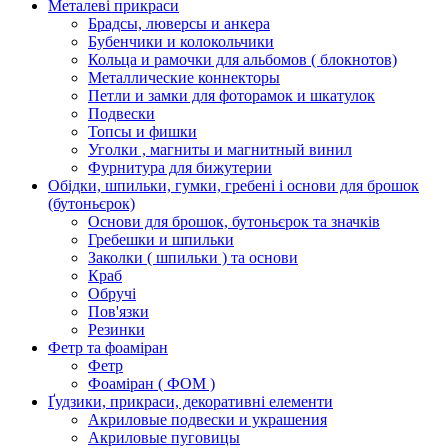
Металеві прикраси
Брадсы, люверсы и анкера
Бубенчики и колокольчики
Кольца и рамочки для альбомов ( блокнотов)
Металлические коннекторы
Петли и замки для фоторамок и шкатулок
Подвески
Топсы и фишки
Уголки , магниты и магнитный винил
Фурнитура для бижутерии
Обідки, шпильки, гумки, гребені і основи для брошок
(бутоньєрок)
Основи для брошок, бутоньєрок та значків
Гребешки и шпильки
Заколки ( шпильки ) та основи
Краб
Обручі
Пов'язки
Резинки
Фетр та фоаміран
Фетр
Фоаміран ( ФОМ )
Ґудзики, прикраси, декоративні елементи
Акриловые подвески и украшения
Акриловые пуговицы