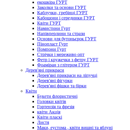
екошкіра ГУРТ
Заколки та основи ГУРТ
Каблучки, гребінці ГУРТ
Кабошони і серединки ГУРТ
Квіти ГУРТ
Намистини Гурт
Напівперлини та стрази
Основи для бутоньєрок ГУРТ
Пінопласт Гурт
Помпони Гурт
Стрічки і мереживо опт
Фетр і кружечки з фетру ГУРТ
Фоаміран з глітером ГУРТ
Дерев'яні прикраси
Дерев'яні прикраси на ліпучці
Дерев'яні фігурки
Дерев'яні фішки та бірки
Квіти
Букети флористичні
Головки квітів
Гортензія та фрезія
квіти Акція
Квіти пласкі
Листя
Маки, еустома , квіти вишні та яблуні