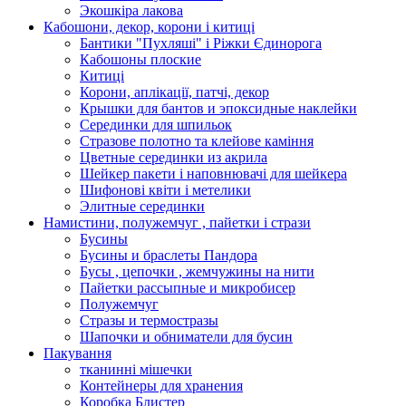
Экошкiра лакова
Кабошони, декор, корони і китиці
Бантики "Пухляші" і Ріжки Єдинорога
Кабошоны плоские
Китиці
Корони, аплікації, патчі, декор
Крышки для бантов и эпоксидные наклейки
Серединки для шпильок
Стразове полотно та клейове каміння
Цветные серединки из акрила
Шейкер пакети і наповнювачі для шейкера
Шифонові квіти і метелики
Элитные серединки
Намистини, полужемчуг , пайетки і стрази
Бусины
Бусины и браслеты Пандора
Бусы , цепочки , жемчужины на нити
Пайетки рассыпные и микробисер
Полужемчуг
Стразы и термостразы
Шапочки и обниматели для бусин
Пакування
тканинні мішечки
Контейнеры для хранения
Коробка Блистер