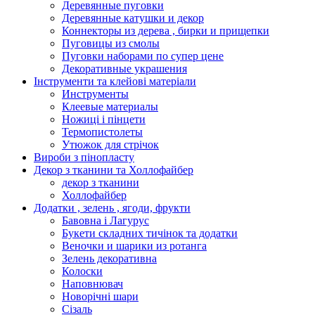
Деревянные пуговки
Деревянные катушки и декор
Коннекторы из дерева , бирки и прищепки
Пуговицы из смолы
Пуговки наборами по супер цене
Декоративные украшения
Інструменти та клейові матеріали
Инструменты
Клеевые материалы
Ножиці і пінцети
Термопистолеты
Утюжок для стрічок
Вироби з пінопласту
Декор з тканини та Холлофайбер
декор з тканини
Холлофайбер
Додатки , зелень , ягоди, фрукти
Бавовна і Лагурус
Букети складних тичінок та додатки
Веночки и шарики из ротанга
Зелень декоративна
Колоски
Наповнювач
Новорічні шари
Сізаль