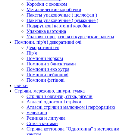
Коробки с окошком
Металлические коробочки
Пакеты упаковочные ( целлофан )
Пакеты упаковочные ( бумажные )
Подарункові картонні коробки
Упаковка картонна
Упаковка прозрачная и курьерские пакеты
Помпони, пір'я і декоративні очі
Декоративні очі
Пір'я
Помпони норкові
Помпони з блискітками
Помпони з еко хутра
Помпони нейлонові
Помпони фатінові
свічки
Стрічки, мереживо, шнури, гумка
Стрічки з органзи, сітка, рігелін
Атласні однотонні стрічки
Атласні стрічки з малюнком і перфорацією
мереживо
Резинка и липучка
Сітка з квітами
Стрічка коттонова "Однотонна" з металевим
кантом