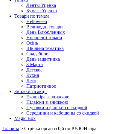
Ленты Уценка
Бумага Уценка
Товари по темам
Helloween
Великодні товари
День Влюбленных
Новорічні товари
Осінь
Шкільна тематика
Свадебное
День защитника
8 Марта
Детское
Кухня
Лето
Патриотичное
Знижки та акції
Екошкіра зі знижкою
Підвіски зі знижкою
Пуговки и фишки со скидкой
Серединки и кабошоны со скидкой
Magic Box
Головна
> Стрічка органза 0,6 см РУЛОН сіра