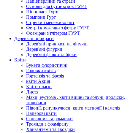
Напівперлини та стрази
Основи для бутоньєрок ГУРТ
Пінопласт Гурт
Помпони Гурт
Стрічки і мереживо опт
Фетр і кружечки з фетру ГУРТ
Фоаміран з глітером ГУРТ
Дерев'яні прикраси
Дерев'яні прикраси на ліпучці
Дерев'яні фігурки
Дерев'яні фішки та бірки
Квіти
Букети флористичні
Головки квітів
Гортензія та фрезія
квіти Акція
Квіти пласкі
Листя
Маки, еустома , квіти вишні та яблуні ,проліски,
тюльпани
Півонії, ранункулюси, квіти магнолії і камелія
Паперові квіти
Соняшник та ромашки
Троянди з фоамірану
Хризантеми та гвоздіки