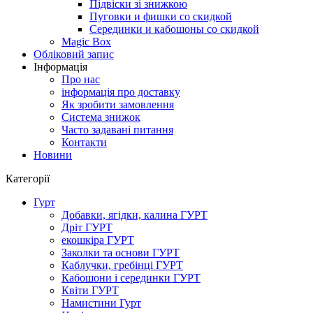
Підвіски зі знижкою
Пуговки и фишки со скидкой
Серединки и кабошоны со скидкой
Magic Box
Обліковий запис
Інформація
Про нас
інформація про доставку
Як зробити замовлення
Система знижок
Часто задавані питання
Контакти
Новини
Категорії
Гурт
Добавки, ягідки, калина ГУРТ
Дріт ГУРТ
екошкіра ГУРТ
Заколки та основи ГУРТ
Каблучки, гребінці ГУРТ
Кабошони і серединки ГУРТ
Квіти ГУРТ
Намистини Гурт