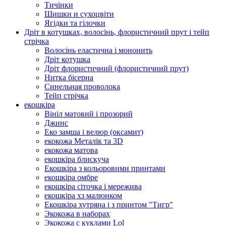
Тичінки
Шишки и сухоцвіти
Ягідки та гілочки
Дріт в котушках, волосінь, флористичний прут і тейп
стрічка
Волосінь еластична і мононить
Дріт котушка
Дріт флористичний (флористичний прут)
Нитка бісерна
Синельная проволока
Тейп стрічка
екошкіра
Вініл матовий і прозорий
Джинс
Еко замша і велюр (оксамит)
екокожа Металік та 3D
екокожа матова
екошкіра блискуча
Екошкіра з кольоровими принтами
екошкіра омбре
екошкіра сіточка і мережива
екошкіра хз малюнком
Екошкіра хутряна і з принтом "Тигр"
Экокожа в наборах
Экокожа с куклами Lol