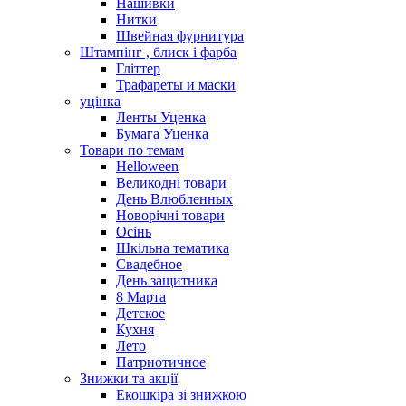
Нашивки
Нитки
Швейная фурнитура
Штампінг , блиск і фарба
Гліттер
Трафареты и маски
уцінка
Ленты Уценка
Бумага Уценка
Товари по темам
Helloween
Великодні товари
День Влюбленных
Новорічні товари
Осінь
Шкільна тематика
Свадебное
День защитника
8 Марта
Детское
Кухня
Лето
Патриотичное
Знижки та акції
Екошкіра зі знижкою