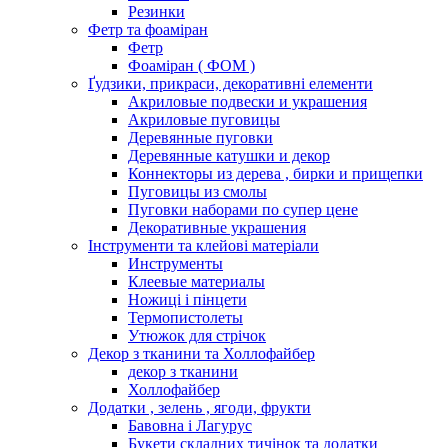
Резинки
Фетр та фоаміран
Фетр
Фоаміран ( ФОМ )
Ґудзики, прикраси, декоративні елементи
Акриловые подвески и украшения
Акриловые пуговицы
Деревянные пуговки
Деревянные катушки и декор
Коннекторы из дерева , бирки и прищепки
Пуговицы из смолы
Пуговки наборами по супер цене
Декоративные украшения
Інструменти та клейові матеріали
Инструменты
Клеевые материалы
Ножиці і пінцети
Термопистолеты
Утюжок для стрічок
Декор з тканини та Холлофайбер
декор з тканини
Холлофайбер
Додатки , зелень , ягоди, фрукти
Бавовна і Лагурус
Букети складних тичінок та додатки