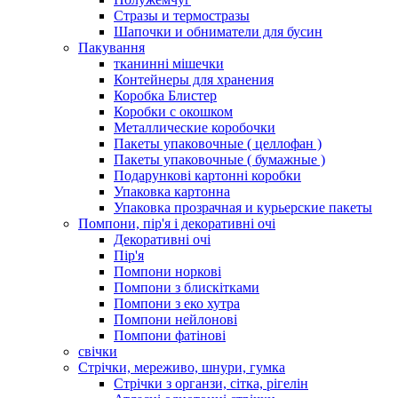
Стразы и термостразы
Шапочки и обниматели для бусин
Пакування
тканинні мішечки
Контейнеры для хранения
Коробка Блистер
Коробки с окошком
Металлические коробочки
Пакеты упаковочные ( целлофан )
Пакеты упаковочные ( бумажные )
Подарункові картонні коробки
Упаковка картонна
Упаковка прозрачная и курьерские пакеты
Помпони, пір'я і декоративні очі
Декоративні очі
Пір'я
Помпони норкові
Помпони з блискітками
Помпони з еко хутра
Помпони нейлонові
Помпони фатінові
свічки
Стрічки, мереживо, шнури, гумка
Стрічки з органзи, сітка, рігелін