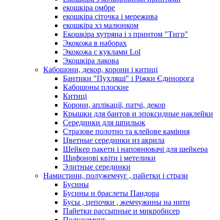
екошкіра омбре
екошкіра сіточка і мережива
екошкіра хз малюнком
Екошкіра хутряна і з принтом "Тигр"
Экокожа в наборах
Экокожа с куклами Lol
Экошкiра лакова
Кабошони, декор, корони і китиці
Бантики "Пухляші" і Ріжки Єдинорога
Кабошоны плоские
Китиці
Корони, аплікації, патчі, декор
Крышки для бантов и эпоксидные наклейки
Серединки для шпильок
Стразове полотно та клейове каміння
Цветные серединки из акрила
Шейкер пакети і наповнювачі для шейкера
Шифонові квіти і метелики
Элитные серединки
Намистини, полужемчуг , пайетки і стрази
Бусины
Бусины и браслеты Пандора
Бусы , цепочки , жемчужины на нити
Пайетки рассыпные и микробисер
Полужемчуг