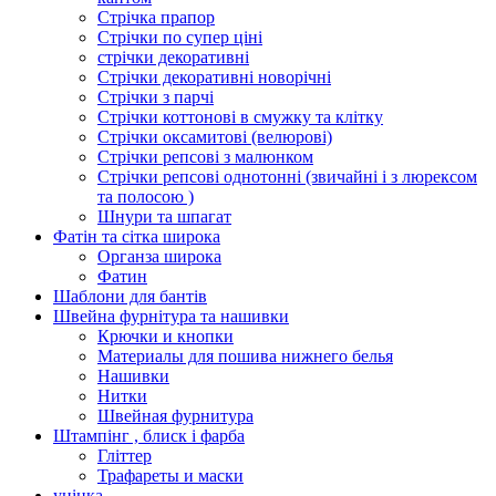
Стрічка прапор
Стрічки по супер ціні
стрічки декоративні
Стрічки декоративні новорічні
Стрічки з парчі
Стрічки коттонові в смужку та клітку
Стрічки оксамитові (велюрові)
Стрічки репсові з малюнком
Стрічки репсові однотонні (звичайні і з люрексом
та полосою )
Шнури та шпагат
Фатін та сітка широка
Органза широка
Фатин
Шаблони для бантів
Швейна фурнітура та нашивки
Крючки и кнопки
Материалы для пошива нижнего белья
Нашивки
Нитки
Швейная фурнитура
Штампінг , блиск і фарба
Гліттер
Трафареты и маски
уцінка