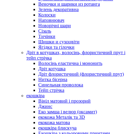
Веночки и шарики из ротанга
Зелень декоративна
Колоски
Наповнювач
Новорічні шари
Сізаль
Тичінки
Шишки и сухоцвіти
Ягідки та гілочки
Дріт в котушках, волосінь, флористичний прут і
тейп стрічка
Волосінь еластична і мононить
Дріт котушка
Дріт флористичний (флористичний прут)
Нитка бісерна
Синельная проволока
Тейп стрічка
екошкіра
Вініл матовий і прозорий
Джинс
Еко замша і велюр (оксамит)
екокожа Металік та 3D
екокожа матова
екошкіра блискуча
Екошкіра з кольоровими принтами