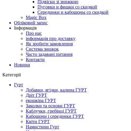
Підвіски зі знижкою
Пуговки и фишки со скидкой
Серединки и кабошоны со скидкой
Magic Box
Обліковий запис
Інформація
Про нас
інформація про доставку
Як зробити замовлення
Система знижок
Часто задавані питання
Контакти
Новини
Категорії
Гурт
Добавки, ягідки, калина ГУРТ
Дріт ГУРТ
екошкіра ГУРТ
Заколки та основи ГУРТ
Каблучки, гребінці ГУРТ
Кабошони і серединки ГУРТ
Квіти ГУРТ
Намистини Гурт