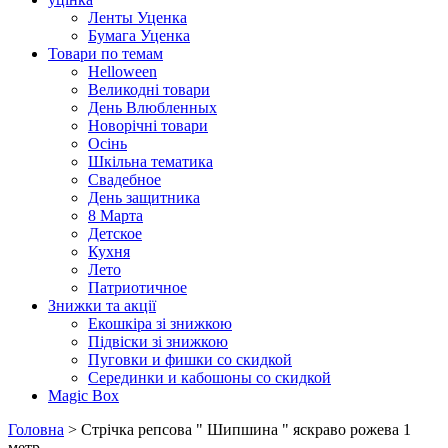
Ленты Уценка
Бумага Уценка
Товари по темам
Helloween
Великодні товари
День Влюбленных
Новорічні товари
Осінь
Шкільна тематика
Свадебное
День защитника
8 Марта
Детское
Кухня
Лето
Патриотичное
Знижки та акції
Екошкіра зі знижкою
Підвіски зі знижкою
Пуговки и фишки со скидкой
Серединки и кабошоны со скидкой
Magic Box
Головна
> Стрічка репсова " Шипшина " яскраво рожева 1
метр