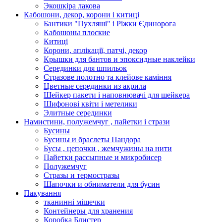
Экошкiра лакова
Кабошони, декор, корони і китиці
Бантики "Пухляші" і Ріжки Єдинорога
Кабошоны плоские
Китиці
Корони, аплікації, патчі, декор
Крышки для бантов и эпоксидные наклейки
Серединки для шпильок
Стразове полотно та клейове каміння
Цветные серединки из акрила
Шейкер пакети і наповнювачі для шейкера
Шифонові квіти і метелики
Элитные серединки
Намистини, полужемчуг , пайетки і стрази
Бусины
Бусины и браслеты Пандора
Бусы , цепочки , жемчужины на нити
Пайетки рассыпные и микробисер
Полужемчуг
Стразы и термостразы
Шапочки и обниматели для бусин
Пакування
тканинні мішечки
Контейнеры для хранения
Коробка Блистер