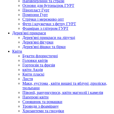
Напівперлини та стрази
Основи для бутоньєрок ГУРТ
Пінопласт Гурт
Помпони Гурт
Стрічки і мереживо опт
Фетр і кружечки з фетру ГУРТ
Фоаміран з глітером ГУРТ
Дерев'яні прикраси
Дерев'яні прикраси на ліпучці
Дерев'яні фігурки
Дерев'яні фішки та бірки
Квіти
Букети флористичні
Головки квітів
Гортензія та фрезія
квіти Акція
Квіти пласкі
Листя
Маки, еустома , квіти вишні та яблуні ,проліски,
тюльпани
Півонії, ранункулюси, квіти магнолії і камелія
Паперові квіти
Соняшник та ромашки
Троянди з фоамірану
Хризантеми та гвоздіки