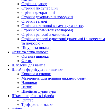
Стрічка прапор
Стрічки по супер ціні
стрічки декоративні
Стрічки декоративні новорічні
Стрічки з парчі
Стрічки коттонові в смужку та клітку
Стрічки оксамитові (велюрові)
Стрічки репсові з малюнком
Стрічки репсові однотонні (звичайні і з люрексом
та полосою )
Шнури та шпагат
Фатін та сітка широка
Органза широка
Фатин
Шаблони для бантів
Швейна фурнітура та нашивки
Крючки и кнопки
Материалы для пошива нижнего белья
Нашивки
Нитки
Швейная фурнитура
Штампінг , блиск і фарба
Гліттер
Трафареты и маски
уцінка