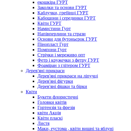
екошкіра ГУРТ
Заколки та основи ГУРТ
Каблучки, гребінці ГУРТ
Кабошони і серединки ГУРТ
Квіти ГУРТ
Намистини Гурт
Напівперлини та стрази
Основи для бутоньєрок ГУРТ
Пінопласт Гурт
Помпони Гурт
Стрічки і мереживо опт
Фетр і кружечки з фетру ГУРТ
Фоаміран з глітером ГУРТ
Дерев'яні прикраси
Дерев'яні прикраси на ліпучці
Дерев'яні фігурки
Дерев'яні фішки та бірки
Квіти
Букети флористичні
Головки квітів
Гортензія та фрезія
квіти Акція
Квіти пласкі
Листя
Маки, еустома , квіти вишні та яблуні