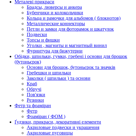
Металеві прикраси
Брадсы, люверсы и анкера
Бубенчики и колокольчики
Кольца и рамочки для альбомов ( блокнотов)
Металлические коннекторы
Петли и замки для фоторамок и шкатулок
Подвески
Топсы и фишки
Уголки , магниты и магнитный винил
Фурнитура для бижутерии
Обідки, шпильки, гумки, гребені і основи для брошок
(бутоньєрок)
Основи для брошок, бутоньєрок та значків
Гребешки и шпильки
Заколки ( шпильки ) та основи
Краб
Обручі
Пов'язки
Резинки
Фетр та фоаміран
Фетр
Фоаміран ( ФОМ )
Ґудзики, прикраси, декоративні елементи
Акриловые подвески и украшения
Акриловые пуговицы