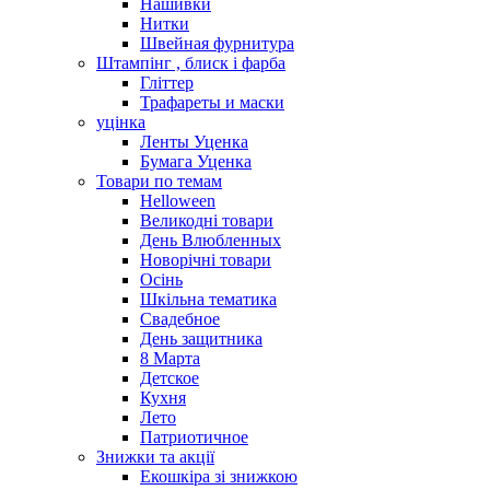
Нашивки
Нитки
Швейная фурнитура
Штампінг , блиск і фарба
Гліттер
Трафареты и маски
уцінка
Ленты Уценка
Бумага Уценка
Товари по темам
Helloween
Великодні товари
День Влюбленных
Новорічні товари
Осінь
Шкільна тематика
Свадебное
День защитника
8 Марта
Детское
Кухня
Лето
Патриотичное
Знижки та акції
Екошкіра зі знижкою