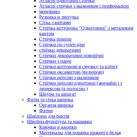
Атласні однотонні стрічки
Атласні стрічки з малюнком і перфорацією
мереживо
Резинка и липучка
Сітка з квітами
Стрічка коттонова "Однотонна" з металевим
кантом
Стрічка прапор
Стрічки по супер ціні
стрічки декоративні
Стрічки декоративні новорічні
Стрічки з парчі
Стрічки коттонові в смужку та клітку
Стрічки оксамитові (велюрові)
Стрічки репсові з малюнком
Стрічки репсові однотонні (звичайні і з
люрексом та полосою )
Шнури та шпагат
Фатін та сітка широка
Органза широка
Фатин
Шаблони для бантів
Швейна фурнітура та нашивки
Крючки и кнопки
Материалы для пошива нижнего белья