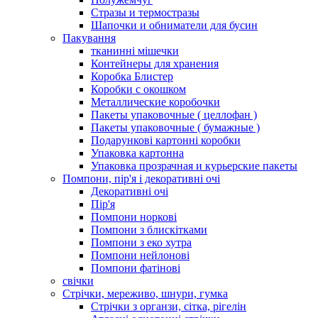
Стразы и термостразы
Шапочки и обниматели для бусин
Пакування
тканинні мішечки
Контейнеры для хранения
Коробка Блистер
Коробки с окошком
Металлические коробочки
Пакеты упаковочные ( целлофан )
Пакеты упаковочные ( бумажные )
Подарункові картонні коробки
Упаковка картонна
Упаковка прозрачная и курьерские пакеты
Помпони, пір'я і декоративні очі
Декоративні очі
Пір'я
Помпони норкові
Помпони з блискітками
Помпони з еко хутра
Помпони нейлонові
Помпони фатінові
свічки
Стрічки, мереживо, шнури, гумка
Стрічки з органзи, сітка, рігелін