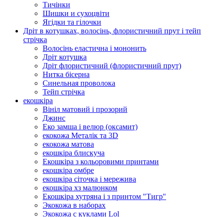
Тичінки
Шишки и сухоцвіти
Ягідки та гілочки
Дріт в котушках, волосінь, флористичний прут і тейп
стрічка
Волосінь еластична і мононить
Дріт котушка
Дріт флористичний (флористичний прут)
Нитка бісерна
Синельная проволока
Тейп стрічка
екошкіра
Вініл матовий і прозорий
Джинс
Еко замша і велюр (оксамит)
екокожа Металік та 3D
екокожа матова
екошкіра блискуча
Екошкіра з кольоровими принтами
екошкіра омбре
екошкіра сіточка і мережива
екошкіра хз малюнком
Екошкіра хутряна і з принтом "Тигр"
Экокожа в наборах
Экокожа с куклами Lol