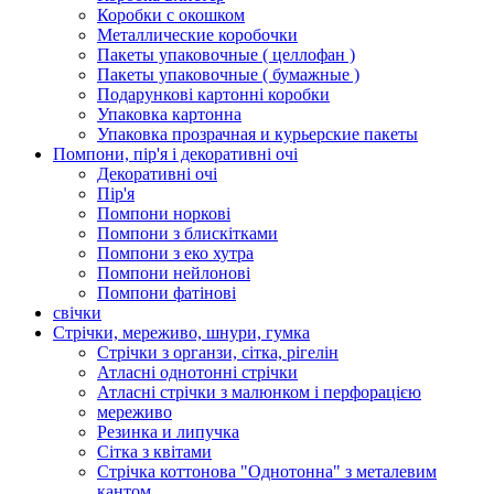
Коробки с окошком
Металлические коробочки
Пакеты упаковочные ( целлофан )
Пакеты упаковочные ( бумажные )
Подарункові картонні коробки
Упаковка картонна
Упаковка прозрачная и курьерские пакеты
Помпони, пір'я і декоративні очі
Декоративні очі
Пір'я
Помпони норкові
Помпони з блискітками
Помпони з еко хутра
Помпони нейлонові
Помпони фатінові
свічки
Стрічки, мереживо, шнури, гумка
Стрічки з органзи, сітка, рігелін
Атласні однотонні стрічки
Атласні стрічки з малюнком і перфорацією
мереживо
Резинка и липучка
Сітка з квітами
Стрічка коттонова "Однотонна" з металевим
кантом