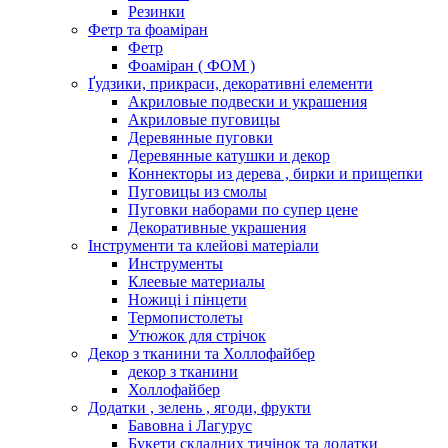
Резинки
Фетр та фоаміран
Фетр
Фоаміран ( ФОМ )
Ґудзики, прикраси, декоративні елементи
Акриловые подвески и украшения
Акриловые пуговицы
Деревянные пуговки
Деревянные катушки и декор
Коннекторы из дерева , бирки и прищепки
Пуговицы из смолы
Пуговки наборами по супер цене
Декоративные украшения
Інструменти та клейові матеріали
Инструменты
Клеевые материалы
Ножиці і пінцети
Термопистолеты
Утюжок для стрічок
Декор з тканини та Холлофайбер
декор з тканини
Холлофайбер
Додатки , зелень , ягоди, фрукти
Бавовна і Лагурус
Букети складних тичінок та додатки