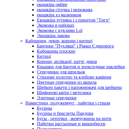
екошкіра омбре
екошкіра сіточка і мережива
екошкіра хз малюнком
Екошкіра хутряна і з принтом "Тигр"
Экокожа в наборах
Экокожа с куклами Lol
Экошкiра лакова
Кабошони, декор, корони і китиці
Бантики "Пухляші" і Ріжки Єдинорога
Кабошоны плоские
Китиці
Корони, аплікації, патчі, декор
Крышки для бантов и эпоксидные наклейки
Серединки для шпильок
Стразове полотно та клейове каміння
Цветные серединки из акрила
Шейкер пакети і наповнювачі для шейкера
Шифонові квіти і метелики
Элитные серединки
Намистини, полужемчуг , пайетки і стрази
Бусины
Бусины и браслеты Пандора
Бусы , цепочки , жемчужины на нити
Пайетки рассыпные и микробисер
Полужемчуг