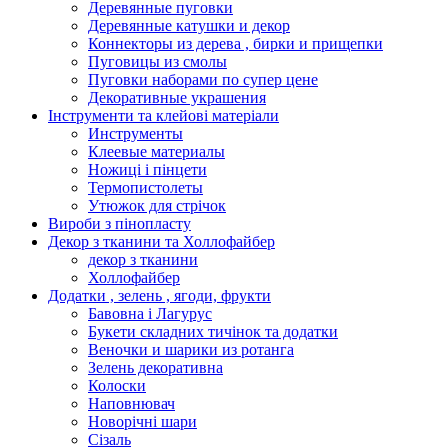
Деревянные пуговки
Деревянные катушки и декор
Коннекторы из дерева , бирки и прищепки
Пуговицы из смолы
Пуговки наборами по супер цене
Декоративные украшения
Інструменти та клейові матеріали
Инструменты
Клеевые материалы
Ножиці і пінцети
Термопистолеты
Утюжок для стрічок
Вироби з пінопласту
Декор з тканини та Холлофайбер
декор з тканини
Холлофайбер
Додатки , зелень , ягоди, фрукти
Бавовна і Лагурус
Букети складних тичінок та додатки
Веночки и шарики из ротанга
Зелень декоративна
Колоски
Наповнювач
Новорічні шари
Сізаль