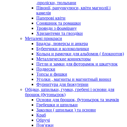
,проліски, тюльпани
Півонії, ранункулюси, квіти магнолії і
камелія
Паперові квіти
Соняшник та ромашки
Троянди з фоамірану
Хризантеми та гвоздіки
Металеві прикраси
Брадсы, люверсы и анкера
Бубенчики и колокольчики
Кольца и рамочки для альбомов ( блокнотов)
Металлические коннекторы
Петли и замки для фоторамок и шкатулок
Подвески
Топсы и фишки
Уголки , магниты и магнитный винил
Фурнитура для бижутерии
Обідки, шпильки, гумки, гребені і основи для
брошок (бутоньєрок)
Основи для брошок, бутоньєрок та значків
Гребешки и шпильки
Заколки ( шпильки ) та основи
Краб
Обручі
Пов'язки