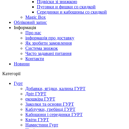
Підвіски зі знижкою
Пуговки и фишки со скидкой
Серединки и кабошоны со скидкой
Magic Box
Обліковий запис
Інформація
Про нас
інформація про доставку
Як зробити замовлення
Система знижок
Часто задавані питання
Контакти
Новини
Категорії
Гурт
Добавки, ягідки, калина ГУРТ
Дріт ГУРТ
екошкіра ГУРТ
Заколки та основи ГУРТ
Каблучки, гребінці ГУРТ
Кабошони і серединки ГУРТ
Квіти ГУРТ
Намистини Гурт