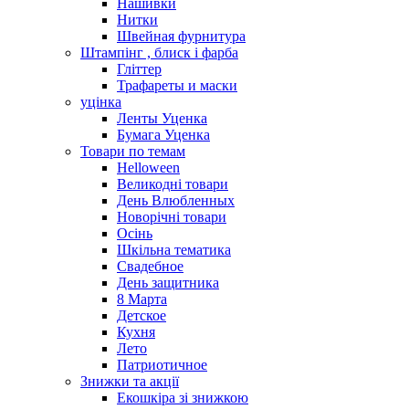
Нашивки
Нитки
Швейная фурнитура
Штампінг , блиск і фарба
Гліттер
Трафареты и маски
уцінка
Ленты Уценка
Бумага Уценка
Товари по темам
Helloween
Великодні товари
День Влюбленных
Новорічні товари
Осінь
Шкільна тематика
Свадебное
День защитника
8 Марта
Детское
Кухня
Лето
Патриотичное
Знижки та акції
Екошкіра зі знижкою