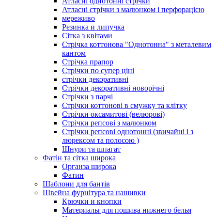
Атласні однотонні стрічки
Атласні стрічки з малюнком і перфорацією
мереживо
Резинка и липучка
Сітка з квітами
Стрічка коттонова "Однотонна" з металевим
кантом
Стрічка прапор
Стрічки по супер ціні
стрічки декоративні
Стрічки декоративні новорічні
Стрічки з парчі
Стрічки коттонові в смужку та клітку
Стрічки оксамитові (велюрові)
Стрічки репсові з малюнком
Стрічки репсові однотонні (звичайні і з
люрексом та полосою )
Шнури та шпагат
Фатін та сітка широка
Органза широка
Фатин
Шаблони для бантів
Швейна фурнітура та нашивки
Крючки и кнопки
Материалы для пошива нижнего белья