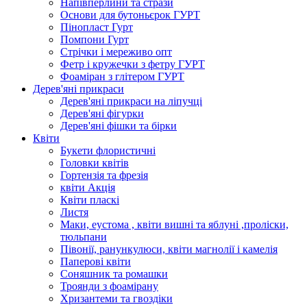
Напівперлини та стрази
Основи для бутоньєрок ГУРТ
Пінопласт Гурт
Помпони Гурт
Стрічки і мереживо опт
Фетр і кружечки з фетру ГУРТ
Фоаміран з глітером ГУРТ
Дерев'яні прикраси
Дерев'яні прикраси на ліпучці
Дерев'яні фігурки
Дерев'яні фішки та бірки
Квіти
Букети флористичні
Головки квітів
Гортензія та фрезія
квіти Акція
Квіти пласкі
Листя
Маки, еустома , квіти вишні та яблуні ,проліски,
тюльпани
Півонії, ранункулюси, квіти магнолії і камелія
Паперові квіти
Соняшник та ромашки
Троянди з фоамірану
Хризантеми та гвоздіки