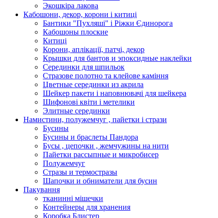
Экошкiра лакова
Кабошони, декор, корони і китиці
Бантики "Пухляші" і Ріжки Єдинорога
Кабошоны плоские
Китиці
Корони, аплікації, патчі, декор
Крышки для бантов и эпоксидные наклейки
Серединки для шпильок
Стразове полотно та клейове каміння
Цветные серединки из акрила
Шейкер пакети і наповнювачі для шейкера
Шифонові квіти і метелики
Элитные серединки
Намистини, полужемчуг , пайетки і стрази
Бусины
Бусины и браслеты Пандора
Бусы , цепочки , жемчужины на нити
Пайетки рассыпные и микробисер
Полужемчуг
Стразы и термостразы
Шапочки и обниматели для бусин
Пакування
тканинні мішечки
Контейнеры для хранения
Коробка Блистер