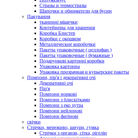
Стразы и термостразы
Шапочки и обниматели для бусин
Пакування
тканинні мішечки
Контейнеры для хранения
Коробка Блистер
Коробки с окошком
Металлические коробочки
Пакеты упаковочные ( целлофан )
Пакеты упаковочные ( бумажные )
Подарункові картонні коробки
Упаковка картонна
Упаковка прозрачная и курьерские пакеты
Помпони, пір'я і декоративні очі
Декоративні очі
Пір'я
Помпони норкові
Помпони з блискітками
Помпони з еко хутра
Помпони нейлонові
Помпони фатінові
свічки
Стрічки, мереживо, шнури, гумка
Стрічки з органзи, сітка, рігелін