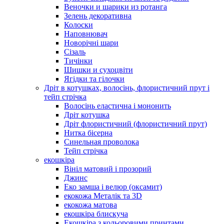
Веночки и шарики из ротанга
Зелень декоративна
Колоски
Наповнювач
Новорічні шари
Сізаль
Тичінки
Шишки и сухоцвіти
Ягідки та гілочки
Дріт в котушках, волосінь, флористичний прут і
тейп стрічка
Волосінь еластична і мононить
Дріт котушка
Дріт флористичний (флористичний прут)
Нитка бісерна
Синельная проволока
Тейп стрічка
екошкіра
Вініл матовий і прозорий
Джинс
Еко замша і велюр (оксамит)
екокожа Металік та 3D
екокожа матова
екошкіра блискуча
Екошкіра з кольоровими принтами