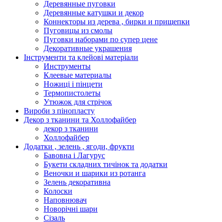
Деревянные пуговки
Деревянные катушки и декор
Коннекторы из дерева , бирки и прищепки
Пуговицы из смолы
Пуговки наборами по супер цене
Декоративные украшения
Інструменти та клейові матеріали
Инструменты
Клеевые материалы
Ножиці і пінцети
Термопистолеты
Утюжок для стрічок
Вироби з пінопласту
Декор з тканини та Холлофайбер
декор з тканини
Холлофайбер
Додатки , зелень , ягоди, фрукти
Бавовна і Лагурус
Букети складних тичінок та додатки
Веночки и шарики из ротанга
Зелень декоративна
Колоски
Наповнювач
Новорічні шари
Сізаль