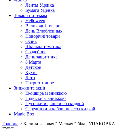
Ленты Уценка
Бумага Уценка
Товари по темам
Helloween
Великодні товари
День Влюбленных
Новорічні товари
Осінь
Шкільна тематика
Свадебное
День защитника
8 Марта
Детское
Кухня
Лето
Патриотичное
Знижки та акції
Екошкіра зі знижкою
Підвіски зі знижкою
Пуговки и фишки со скидкой
Серединки и кабошоны со скидкой
Magic Box
Головна
> Калина лаковая " Мелкая " біла , УПАКОВКА
ГУРТ