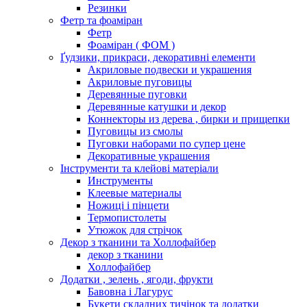
Резинки
Фетр та фоаміран
Фетр
Фоаміран ( ФОМ )
Ґудзики, прикраси, декоративні елементи
Акриловые подвески и украшения
Акриловые пуговицы
Деревянные пуговки
Деревянные катушки и декор
Коннекторы из дерева , бирки и прищепки
Пуговицы из смолы
Пуговки наборами по супер цене
Декоративные украшения
Інструменти та клейові матеріали
Инструменты
Клеевые материалы
Ножиці і пінцети
Термопистолеты
Утюжок для стрічок
Декор з тканини та Холлофайбер
декор з тканини
Холлофайбер
Додатки , зелень , ягоди, фрукти
Бавовна і Лагурус
Букети складних тичінок та додатки