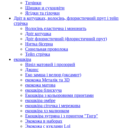
Тичінки
Шишки и сухоцвіти
Ягідки та гілочки
Дріт в котушках, волосінь, флористичний прут і тейп
стрічка
Волосінь еластична і мононить
Дріт котушка
Дріт флористичний (флористичний прут)
Нитка бісерна
Синельная проволока
Тейп стрічка
екошкіра
Вініл матовий і прозорий
Джинс
Еко замша і велюр (оксамит)
екокожа Металік та 3D
екокожа матова
екошкіра блискуча
Екошкіра з кольоровими принтами
екошкіра омбре
екошкіра сіточка і мережива
екошкіра хз малюнком
Екошкіра хутряна і з принтом "Тигр"
Экокожа в наборах
Экокожа с куклами Lol