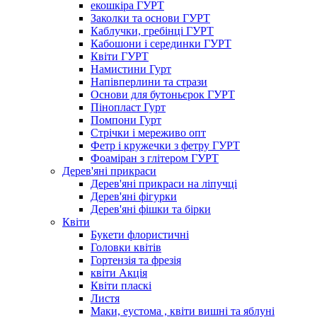
екошкіра ГУРТ
Заколки та основи ГУРТ
Каблучки, гребінці ГУРТ
Кабошони і серединки ГУРТ
Квіти ГУРТ
Намистини Гурт
Напівперлини та стрази
Основи для бутоньєрок ГУРТ
Пінопласт Гурт
Помпони Гурт
Стрічки і мереживо опт
Фетр і кружечки з фетру ГУРТ
Фоаміран з глітером ГУРТ
Дерев'яні прикраси
Дерев'яні прикраси на ліпучці
Дерев'яні фігурки
Дерев'яні фішки та бірки
Квіти
Букети флористичні
Головки квітів
Гортензія та фрезія
квіти Акція
Квіти пласкі
Листя
Маки, еустома , квіти вишні та яблуні