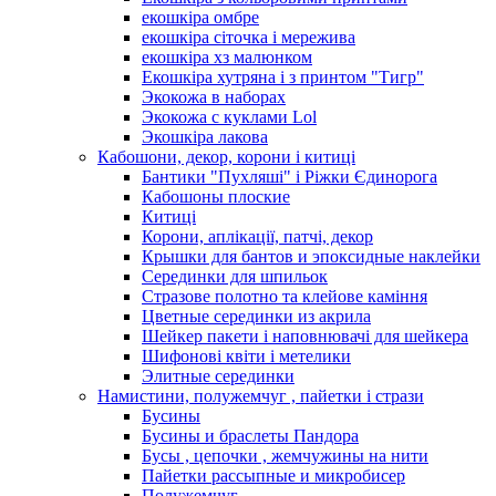
екошкіра омбре
екошкіра сіточка і мережива
екошкіра хз малюнком
Екошкіра хутряна і з принтом "Тигр"
Экокожа в наборах
Экокожа с куклами Lol
Экошкiра лакова
Кабошони, декор, корони і китиці
Бантики "Пухляші" і Ріжки Єдинорога
Кабошоны плоские
Китиці
Корони, аплікації, патчі, декор
Крышки для бантов и эпоксидные наклейки
Серединки для шпильок
Стразове полотно та клейове каміння
Цветные серединки из акрила
Шейкер пакети і наповнювачі для шейкера
Шифонові квіти і метелики
Элитные серединки
Намистини, полужемчуг , пайетки і стрази
Бусины
Бусины и браслеты Пандора
Бусы , цепочки , жемчужины на нити
Пайетки рассыпные и микробисер
Полужемчуг