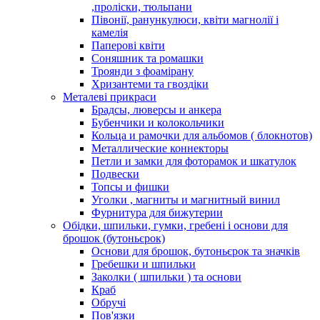
,проліски, тюльпани
Півонії, ранункулюси, квіти магнолії і
камелія
Паперові квіти
Соняшник та ромашки
Троянди з фоамірану
Хризантеми та гвоздіки
Металеві прикраси
Брадсы, люверсы и анкера
Бубенчики и колокольчики
Кольца и рамочки для альбомов ( блокнотов)
Металлические коннекторы
Петли и замки для фоторамок и шкатулок
Подвески
Топсы и фишки
Уголки , магниты и магнитный винил
Фурнитура для бижутерии
Обідки, шпильки, гумки, гребені і основи для
брошок (бутоньєрок)
Основи для брошок, бутоньєрок та значків
Гребешки и шпильки
Заколки ( шпильки ) та основи
Краб
Обручі
Пов'язки