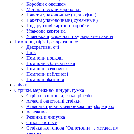
Коробки с окошком
Металлические коробочки
Пакеты упаковочные ( целлофан )
Пакеты упаковочные ( бумажные )
Подарункові картонні коробки
Упаковка картонна
Упаковка прозрачная и курьерские пакеты
Помпони, пір'я і декоративні очі
Декоративні очі
Пір'я
Помпони норкові
Помпони з блискітками
Помпони з еко хутра
Помпони нейлонові
Помпони фатінові
свічки
Стрічки, мереживо, шнури, гумка
Стрічки з органзи, сітка, рігелін
Атласні однотонні стрічки
Атласні стрічки з малюнком і перфорацією
мереживо
Резинка и липучка
Сітка з квітами
Стрічка коттонова "Однотонна" з металевим
кантом