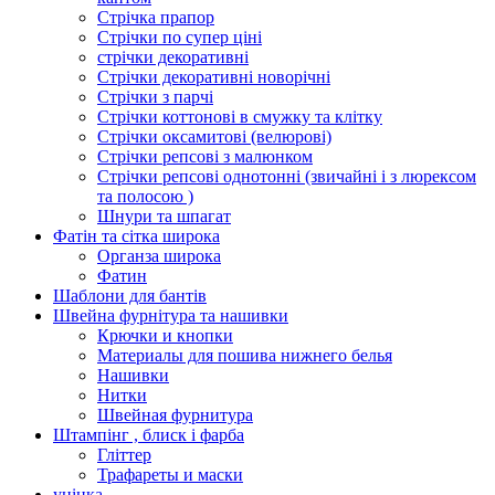
Стрічка прапор
Стрічки по супер ціні
стрічки декоративні
Стрічки декоративні новорічні
Стрічки з парчі
Стрічки коттонові в смужку та клітку
Стрічки оксамитові (велюрові)
Стрічки репсові з малюнком
Стрічки репсові однотонні (звичайні і з люрексом
та полосою )
Шнури та шпагат
Фатін та сітка широка
Органза широка
Фатин
Шаблони для бантів
Швейна фурнітура та нашивки
Крючки и кнопки
Материалы для пошива нижнего белья
Нашивки
Нитки
Швейная фурнитура
Штампінг , блиск і фарба
Гліттер
Трафареты и маски
уцінка