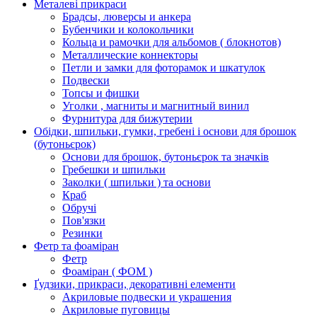
Металеві прикраси
Брадсы, люверсы и анкера
Бубенчики и колокольчики
Кольца и рамочки для альбомов ( блокнотов)
Металлические коннекторы
Петли и замки для фоторамок и шкатулок
Подвески
Топсы и фишки
Уголки , магниты и магнитный винил
Фурнитура для бижутерии
Обідки, шпильки, гумки, гребені і основи для брошок
(бутоньєрок)
Основи для брошок, бутоньєрок та значків
Гребешки и шпильки
Заколки ( шпильки ) та основи
Краб
Обручі
Пов'язки
Резинки
Фетр та фоаміран
Фетр
Фоаміран ( ФОМ )
Ґудзики, прикраси, декоративні елементи
Акриловые подвески и украшения
Акриловые пуговицы