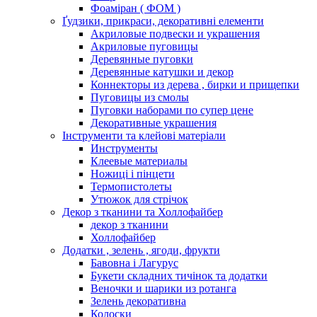
Фоаміран ( ФОМ )
Ґудзики, прикраси, декоративні елементи
Акриловые подвески и украшения
Акриловые пуговицы
Деревянные пуговки
Деревянные катушки и декор
Коннекторы из дерева , бирки и прищепки
Пуговицы из смолы
Пуговки наборами по супер цене
Декоративные украшения
Інструменти та клейові матеріали
Инструменты
Клеевые материалы
Ножиці і пінцети
Термопистолеты
Утюжок для стрічок
Декор з тканини та Холлофайбер
декор з тканини
Холлофайбер
Додатки , зелень , ягоди, фрукти
Бавовна і Лагурус
Букети складних тичінок та додатки
Веночки и шарики из ротанга
Зелень декоративна
Колоски