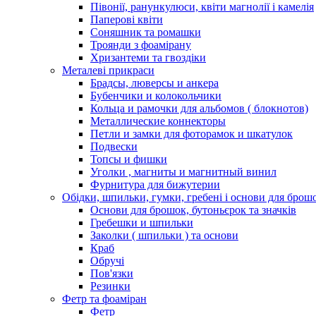
Півонії, ранункулюси, квіти магнолії і камелія
Паперові квіти
Соняшник та ромашки
Троянди з фоамірану
Хризантеми та гвоздіки
Металеві прикраси
Брадсы, люверсы и анкера
Бубенчики и колокольчики
Кольца и рамочки для альбомов ( блокнотов)
Металлические коннекторы
Петли и замки для фоторамок и шкатулок
Подвески
Топсы и фишки
Уголки , магниты и магнитный винил
Фурнитура для бижутерии
Обідки, шпильки, гумки, гребені і основи для брош
Основи для брошок, бутоньєрок та значків
Гребешки и шпильки
Заколки ( шпильки ) та основи
Краб
Обручі
Пов'язки
Резинки
Фетр та фоаміран
Фетр