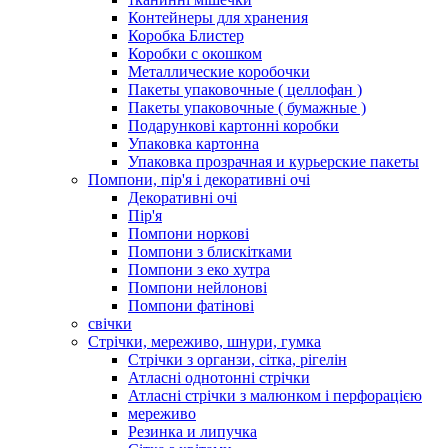
Контейнеры для хранения
Коробка Блистер
Коробки с окошком
Металлические коробочки
Пакеты упаковочные ( целлофан )
Пакеты упаковочные ( бумажные )
Подарункові картонні коробки
Упаковка картонна
Упаковка прозрачная и курьерские пакеты
Помпони, пір'я і декоративні очі
Декоративні очі
Пір'я
Помпони норкові
Помпони з блискітками
Помпони з еко хутра
Помпони нейлонові
Помпони фатінові
свічки
Стрічки, мереживо, шнури, гумка
Стрічки з органзи, сітка, рігелін
Атласні однотонні стрічки
Атласні стрічки з малюнком і перфорацією
мереживо
Резинка и липучка