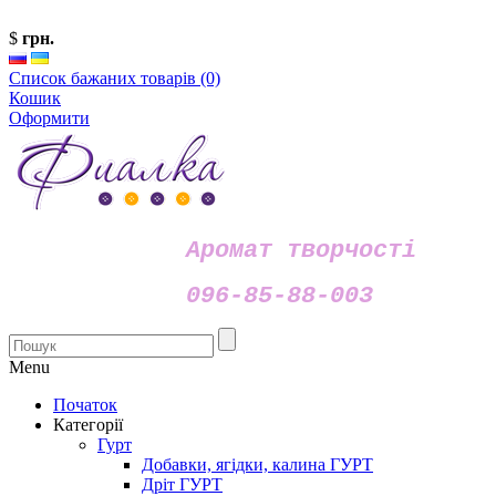
$
грн.
Список бажаних товарів (0)
Кошик
Оформити
Аромат творчості
096-85-88-003
Menu
Початок
Категорії
Гурт
Добавки, ягідки, калина ГУРТ
Дріт ГУРТ