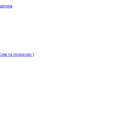
кантом
ксом та полосою )