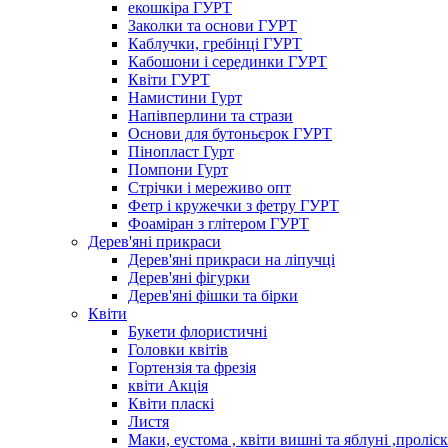
екошкіра ГУРТ
Заколки та основи ГУРТ
Каблучки, гребінці ГУРТ
Кабошони і серединки ГУРТ
Квіти ГУРТ
Намистини Гурт
Напівперлини та стрази
Основи для бутоньєрок ГУРТ
Пінопласт Гурт
Помпони Гурт
Стрічки і мереживо опт
Фетр і кружечки з фетру ГУРТ
Фоаміран з глітером ГУРТ
Дерев'яні прикраси
Дерев'яні прикраси на ліпучці
Дерев'яні фігурки
Дерев'яні фішки та бірки
Квіти
Букети флористичні
Головки квітів
Гортензія та фрезія
квіти Акція
Квіти пласкі
Листя
Маки, еустома , квіти вишні та яблуні ,проліс