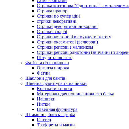
Сітка з квітами
Стрічка коттонова "Однотонна" з металевим 
Стрічка прапор
Стрічки по супер ціні
стрічки декоративні
Стрічки декоративні новорічні
Стрічки з парчі
Стрічки коттонові в смужку та клітку
Стрічки оксамитові (велюрові)
Стрічки репсові з малюнком
Стрічки репсові однотонні (звичайні і з люре
Шнури та шпагат
Фатін та сітка широка
Органза широка
Фатин
Шаблони для бантів
Швейна фурнітура та нашивки
Крючки и кнопки
Материалы для пошива нижнего белья
Нашивки
Нитки
Швейная фурнитура
Штампінг , блиск і фарба
Гліттер
Трафареты и маски