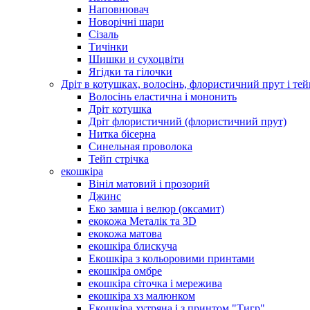
Наповнювач
Новорічні шари
Сізаль
Тичінки
Шишки и сухоцвіти
Ягідки та гілочки
Дріт в котушках, волосінь, флористичний прут і тей
Волосінь еластична і мононить
Дріт котушка
Дріт флористичний (флористичний прут)
Нитка бісерна
Синельная проволока
Тейп стрічка
екошкіра
Вініл матовий і прозорий
Джинс
Еко замша і велюр (оксамит)
екокожа Металік та 3D
екокожа матова
екошкіра блискуча
Екошкіра з кольоровими принтами
екошкіра омбре
екошкіра сіточка і мережива
екошкіра хз малюнком
Екошкіра хутряна і з принтом "Тигр"