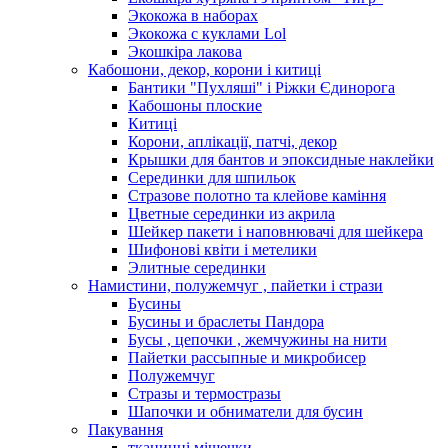
Экокожа в наборах
Экокожа с куклами Lol
Экошкiра лакова
Кабошони, декор, корони і китиці
Бантики "Пухляші" і Ріжки Єдинорога
Кабошоны плоские
Китиці
Корони, аплікації, патчі, декор
Крышки для бантов и эпоксидные наклейки
Серединки для шпильок
Стразове полотно та клейове каміння
Цветные серединки из акрила
Шейкер пакети і наповнювачі для шейкера
Шифонові квіти і метелики
Элитные серединки
Намистини, полужемчуг , пайетки і стрази
Бусины
Бусины и браслеты Пандора
Бусы , цепочки , жемчужины на нити
Пайетки рассыпные и микробисер
Полужемчуг
Стразы и термостразы
Шапочки и обниматели для бусин
Пакування
тканинні мішечки