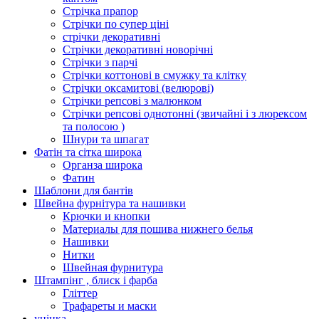
Стрічка прапор
Стрічки по супер ціні
стрічки декоративні
Стрічки декоративні новорічні
Стрічки з парчі
Стрічки коттонові в смужку та клітку
Стрічки оксамитові (велюрові)
Стрічки репсові з малюнком
Стрічки репсові однотонні (звичайні і з люрексом
та полосою )
Шнури та шпагат
Фатін та сітка широка
Органза широка
Фатин
Шаблони для бантів
Швейна фурнітура та нашивки
Крючки и кнопки
Материалы для пошива нижнего белья
Нашивки
Нитки
Швейная фурнитура
Штампінг , блиск і фарба
Гліттер
Трафареты и маски
уцінка