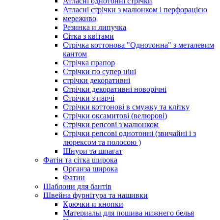
Атласні однотонні стрічки
Атласні стрічки з малюнком і перфорацією
мереживо
Резинка и липучка
Сітка з квітами
Стрічка коттонова "Однотонна" з металевим
кантом
Стрічка прапор
Стрічки по супер ціні
стрічки декоративні
Стрічки декоративні новорічні
Стрічки з парчі
Стрічки коттонові в смужку та клітку
Стрічки оксамитові (велюрові)
Стрічки репсові з малюнком
Стрічки репсові однотонні (звичайні і з
люрексом та полосою )
Шнури та шпагат
Фатін та сітка широка
Органза широка
Фатин
Шаблони для бантів
Швейна фурнітура та нашивки
Крючки и кнопки
Материалы для пошива нижнего белья