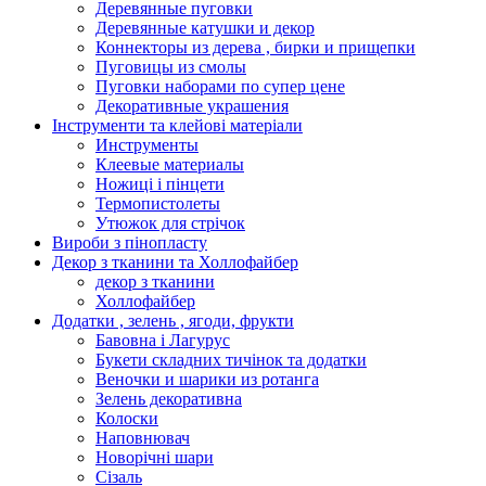
Деревянные пуговки
Деревянные катушки и декор
Коннекторы из дерева , бирки и прищепки
Пуговицы из смолы
Пуговки наборами по супер цене
Декоративные украшения
Інструменти та клейові матеріали
Инструменты
Клеевые материалы
Ножиці і пінцети
Термопистолеты
Утюжок для стрічок
Вироби з пінопласту
Декор з тканини та Холлофайбер
декор з тканини
Холлофайбер
Додатки , зелень , ягоди, фрукти
Бавовна і Лагурус
Букети складних тичінок та додатки
Веночки и шарики из ротанга
Зелень декоративна
Колоски
Наповнювач
Новорічні шари
Сізаль