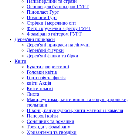
Напівперлини та стрази
Основи для бутоньєрок ГУРТ
Пінопласт Гурт
Помпони Гурт
Стрічки і мереживо опт
Фетр і кружечки з фетру ГУРТ
Фоаміран з глітером ГУРТ
Дерев'яні прикраси
Дерев'яні прикраси на ліпучці
Дерев'яні фігурки
Дерев'яні фішки та бірки
Квіти
Букети флористичні
Головки квітів
Гортензія та фрезія
квіти Акція
Квіти пласкі
Листя
Маки, еустома , квіти вишні та яблуні ,проліски,
тюльпани
Півонії, ранункулюси, квіти магнолії і камелія
Паперові квіти
Соняшник та ромашки
Троянди з фоамірану
Хризантеми та гвоздіки