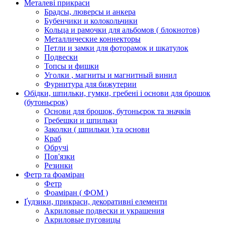
Металеві прикраси
Брадсы, люверсы и анкера
Бубенчики и колокольчики
Кольца и рамочки для альбомов ( блокнотов)
Металлические коннекторы
Петли и замки для фоторамок и шкатулок
Подвески
Топсы и фишки
Уголки , магниты и магнитный винил
Фурнитура для бижутерии
Обідки, шпильки, гумки, гребені і основи для брошок
(бутоньєрок)
Основи для брошок, бутоньєрок та значків
Гребешки и шпильки
Заколки ( шпильки ) та основи
Краб
Обручі
Пов'язки
Резинки
Фетр та фоаміран
Фетр
Фоаміран ( ФОМ )
Ґудзики, прикраси, декоративні елементи
Акриловые подвески и украшения
Акриловые пуговицы