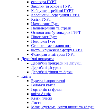
екошкіра ГУРТ
Заколки та основи ГУРТ
Каблучки, гребінці ГУРТ
Кабошони і серединки ГУРТ
Квіти ГУРТ
Намистини Гурт
Напівперлини та стрази
Основи для бутоньєрок ГУРТ
Пінопласт Гурт
Помпони Гурт
Стрічки і мереживо опт
Фетр і кружечки з фетру ГУРТ
Фоаміран з глітером ГУРТ
Дерев'яні прикраси
Дерев'яні прикраси на ліпучці
Дерев'яні фігурки
Дерев'яні фішки та бірки
Квіти
Букети флористичні
Головки квітів
Гортензія та фрезія
квіти Акція
Квіти пласкі
Листя
Маки, еустома , квіти вишні та яблуні