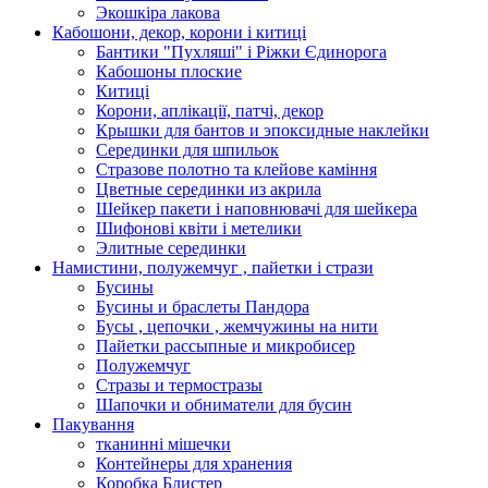
Экошкiра лакова
Кабошони, декор, корони і китиці
Бантики "Пухляші" і Ріжки Єдинорога
Кабошоны плоские
Китиці
Корони, аплікації, патчі, декор
Крышки для бантов и эпоксидные наклейки
Серединки для шпильок
Стразове полотно та клейове каміння
Цветные серединки из акрила
Шейкер пакети і наповнювачі для шейкера
Шифонові квіти і метелики
Элитные серединки
Намистини, полужемчуг , пайетки і стрази
Бусины
Бусины и браслеты Пандора
Бусы , цепочки , жемчужины на нити
Пайетки рассыпные и микробисер
Полужемчуг
Стразы и термостразы
Шапочки и обниматели для бусин
Пакування
тканинні мішечки
Контейнеры для хранения
Коробка Блистер