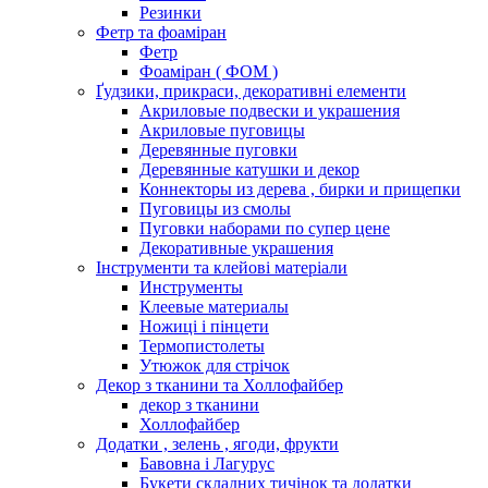
Резинки
Фетр та фоаміран
Фетр
Фоаміран ( ФОМ )
Ґудзики, прикраси, декоративні елементи
Акриловые подвески и украшения
Акриловые пуговицы
Деревянные пуговки
Деревянные катушки и декор
Коннекторы из дерева , бирки и прищепки
Пуговицы из смолы
Пуговки наборами по супер цене
Декоративные украшения
Інструменти та клейові матеріали
Инструменты
Клеевые материалы
Ножиці і пінцети
Термопистолеты
Утюжок для стрічок
Декор з тканини та Холлофайбер
декор з тканини
Холлофайбер
Додатки , зелень , ягоди, фрукти
Бавовна і Лагурус
Букети складних тичінок та додатки