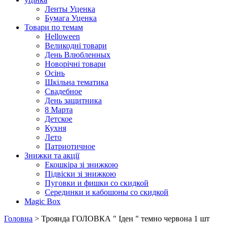
Ленты Уценка
Бумага Уценка
Товари по темам
Helloween
Великодні товари
День Влюбленных
Новорічні товари
Осінь
Шкільна тематика
Свадебное
День защитника
8 Марта
Детское
Кухня
Лето
Патриотичное
Знижки та акції
Екошкіра зі знижкою
Підвіски зі знижкою
Пуговки и фишки со скидкой
Серединки и кабошоны со скидкой
Magic Box
Головна
> Троянда ГОЛОВКА " Іден " темно червона 1 шт