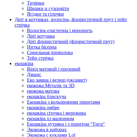
Тичінки
Шишки и сухоцвіти
Ягідки та гілочки
Дріт в котушках, волосінь, флористичний прут і тейп
стрічка
Волосінь еластична і мононить
Дріт котушка
Дріт флористичний (флористичний прут)
Нитка бісерна
Синельная проволока
Тейп стрічка
екошкіра
Вініл матовий і прозорий
Джинс
Еко замша і велюр (оксамит)
екокожа Металік та 3D
екокожа матова
екошкіра блискуча
Екошкіра з кольоровими принтами
екошкіра омбре
екошкіра сіточка і мережива
екошкіра хз малюнком
Екошкіра хутряна і з принтом "Тигр"
Экокожа в наборах
Экокожа с куклами Lol