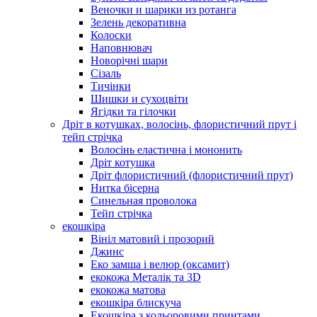
Веночки и шарики из ротанга
Зелень декоративна
Колоски
Наповнювач
Новорічні шари
Сізаль
Тичінки
Шишки и сухоцвіти
Ягідки та гілочки
Дріт в котушках, волосінь, флористичний прут і
тейп стрічка
Волосінь еластична і мононить
Дріт котушка
Дріт флористичний (флористичний прут)
Нитка бісерна
Синельная проволока
Тейп стрічка
екошкіра
Вініл матовий і прозорий
Джинс
Еко замша і велюр (оксамит)
екокожа Металік та 3D
екокожа матова
екошкіра блискуча
Екошкіра з кольоровими принтами