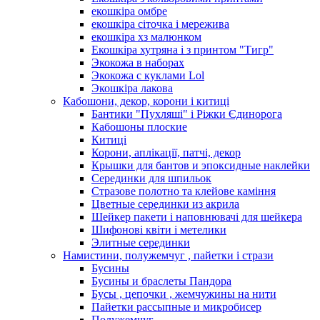
екошкіра омбре
екошкіра сіточка і мережива
екошкіра хз малюнком
Екошкіра хутряна і з принтом "Тигр"
Экокожа в наборах
Экокожа с куклами Lol
Экошкiра лакова
Кабошони, декор, корони і китиці
Бантики "Пухляші" і Ріжки Єдинорога
Кабошоны плоские
Китиці
Корони, аплікації, патчі, декор
Крышки для бантов и эпоксидные наклейки
Серединки для шпильок
Стразове полотно та клейове каміння
Цветные серединки из акрила
Шейкер пакети і наповнювачі для шейкера
Шифонові квіти і метелики
Элитные серединки
Намистини, полужемчуг , пайетки і стрази
Бусины
Бусины и браслеты Пандора
Бусы , цепочки , жемчужины на нити
Пайетки рассыпные и микробисер
Полужемчуг