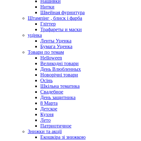
Нашивки
Нитки
Швейная фурнитура
Штампінг , блиск і фарба
Гліттер
Трафареты и маски
уцінка
Ленты Уценка
Бумага Уценка
Товари по темам
Helloween
Великодні товари
День Влюбленных
Новорічні товари
Осінь
Шкільна тематика
Свадебное
День защитника
8 Марта
Детское
Кухня
Лето
Патриотичное
Знижки та акції
Екошкіра зі знижкою