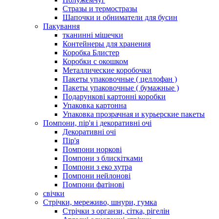
Стразы и термостразы
Шапочки и обниматели для бусин
Пакування
тканинні мішечки
Контейнеры для хранения
Коробка Блистер
Коробки с окошком
Металлические коробочки
Пакеты упаковочные ( целлофан )
Пакеты упаковочные ( бумажные )
Подарункові картонні коробки
Упаковка картонна
Упаковка прозрачная и курьерские пакеты
Помпони, пір'я і декоративні очі
Декоративні очі
Пір'я
Помпони норкові
Помпони з блискітками
Помпони з еко хутра
Помпони нейлонові
Помпони фатінові
свічки
Стрічки, мереживо, шнури, гумка
Стрічки з органзи, сітка, рігелін