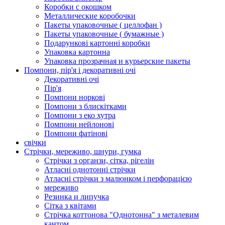
Коробки с окошком
Металлические коробочки
Пакеты упаковочные ( целлофан )
Пакеты упаковочные ( бумажные )
Подарункові картонні коробки
Упаковка картонна
Упаковка прозрачная и курьерские пакеты
Помпони, пір'я і декоративні очі
Декоративні очі
Пір'я
Помпони норкові
Помпони з блискітками
Помпони з еко хутра
Помпони нейлонові
Помпони фатінові
свічки
Стрічки, мереживо, шнури, гумка
Стрічки з органзи, сітка, рігелін
Атласні однотонні стрічки
Атласні стрічки з малюнком і перфорацією
мереживо
Резинка и липучка
Сітка з квітами
Стрічка коттонова "Однотонна" з металевим
кантом