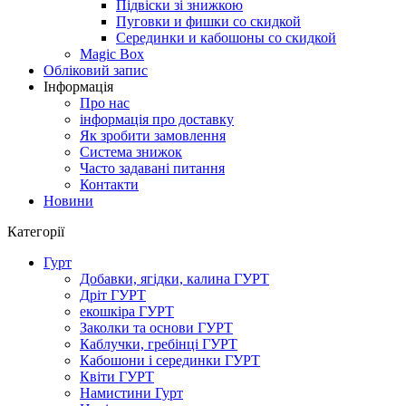
Підвіски зі знижкою
Пуговки и фишки со скидкой
Серединки и кабошоны со скидкой
Magic Box
Обліковий запис
Інформація
Про нас
інформація про доставку
Як зробити замовлення
Система знижок
Часто задавані питання
Контакти
Новини
Категорії
Гурт
Добавки, ягідки, калина ГУРТ
Дріт ГУРТ
екошкіра ГУРТ
Заколки та основи ГУРТ
Каблучки, гребінці ГУРТ
Кабошони і серединки ГУРТ
Квіти ГУРТ
Намистини Гурт