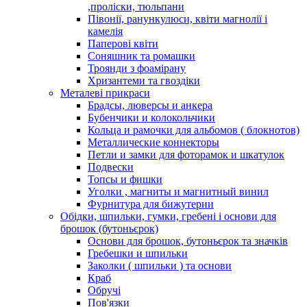
,проліски, тюльпани
Півонії, ранункулюси, квіти магнолії і
камелія
Паперові квіти
Соняшник та ромашки
Троянди з фоамірану
Хризантеми та гвоздіки
Металеві прикраси
Брадсы, люверсы и анкера
Бубенчики и колокольчики
Кольца и рамочки для альбомов ( блокнотов)
Металлические коннекторы
Петли и замки для фоторамок и шкатулок
Подвески
Топсы и фишки
Уголки , магниты и магнитный винил
Фурнитура для бижутерии
Обідки, шпильки, гумки, гребені і основи для
брошок (бутоньєрок)
Основи для брошок, бутоньєрок та значків
Гребешки и шпильки
Заколки ( шпильки ) та основи
Краб
Обручі
Пов'язки