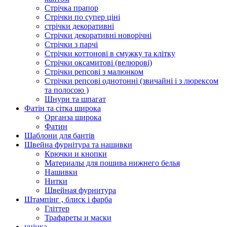
Стрічка прапор
Стрічки по супер ціні
стрічки декоративні
Стрічки декоративні новорічні
Стрічки з парчі
Стрічки коттонові в смужку та клітку
Стрічки оксамитові (велюрові)
Стрічки репсові з малюнком
Стрічки репсові однотонні (звичайні і з люрексом
та полосою )
Шнури та шпагат
Фатін та сітка широка
Органза широка
Фатин
Шаблони для бантів
Швейна фурнітура та нашивки
Крючки и кнопки
Материалы для пошива нижнего белья
Нашивки
Нитки
Швейная фурнитура
Штампінг , блиск і фарба
Гліттер
Трафареты и маски
уцінка