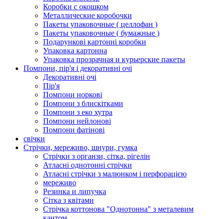
Коробки с окошком
Металлические коробочки
Пакеты упаковочные ( целлофан )
Пакеты упаковочные ( бумажные )
Подарункові картонні коробки
Упаковка картонна
Упаковка прозрачная и курьерские пакеты
Помпони, пір'я і декоративні очі
Декоративні очі
Пір'я
Помпони норкові
Помпони з блискітками
Помпони з еко хутра
Помпони нейлонові
Помпони фатінові
свічки
Стрічки, мереживо, шнури, гумка
Стрічки з органзи, сітка, рігелін
Атласні однотонні стрічки
Атласні стрічки з малюнком і перфорацією
мереживо
Резинка и липучка
Сітка з квітами
Стрічка коттонова "Однотонна" з металевим
кантом