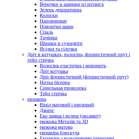
Веночки и шарики из ротанга
Зелень декоративна
Колоски
Наповнювач
Новорічні шари
Сізаль
Тичінки
Шишки и сухоцвіти
Ягідки та гілочки
Дріт в котушках, волосінь, флористичний прут і
тейп стрічка
Волосінь еластична і мононить
Дріт котушка
Дріт флористичний (флористичний прут)
Нитка бісерна
Синельная проволока
Тейп стрічка
екошкіра
Вініл матовий і прозорий
Джинс
Еко замша і велюр (оксамит)
екокожа Металік та 3D
екокожа матова
екошкіра блискуча
Екошкіра з кольоровими принтами