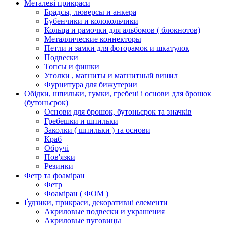
Металеві прикраси
Брадсы, люверсы и анкера
Бубенчики и колокольчики
Кольца и рамочки для альбомов ( блокнотов)
Металлические коннекторы
Петли и замки для фоторамок и шкатулок
Подвески
Топсы и фишки
Уголки , магниты и магнитный винил
Фурнитура для бижутерии
Обідки, шпильки, гумки, гребені і основи для брошок
(бутоньєрок)
Основи для брошок, бутоньєрок та значків
Гребешки и шпильки
Заколки ( шпильки ) та основи
Краб
Обручі
Пов'язки
Резинки
Фетр та фоаміран
Фетр
Фоаміран ( ФОМ )
Ґудзики, прикраси, декоративні елементи
Акриловые подвески и украшения
Акриловые пуговицы