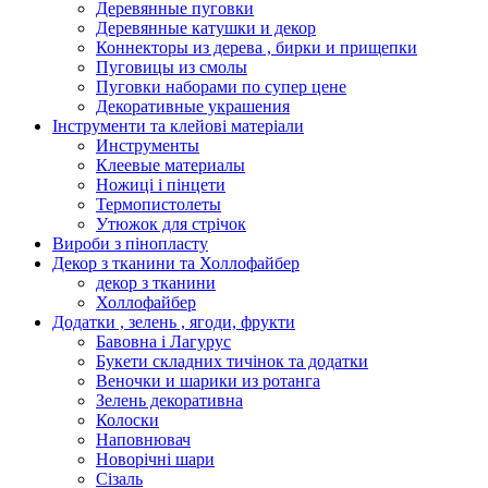
Деревянные пуговки
Деревянные катушки и декор
Коннекторы из дерева , бирки и прищепки
Пуговицы из смолы
Пуговки наборами по супер цене
Декоративные украшения
Інструменти та клейові матеріали
Инструменты
Клеевые материалы
Ножиці і пінцети
Термопистолеты
Утюжок для стрічок
Вироби з пінопласту
Декор з тканини та Холлофайбер
декор з тканини
Холлофайбер
Додатки , зелень , ягоди, фрукти
Бавовна і Лагурус
Букети складних тичінок та додатки
Веночки и шарики из ротанга
Зелень декоративна
Колоски
Наповнювач
Новорічні шари
Сізаль