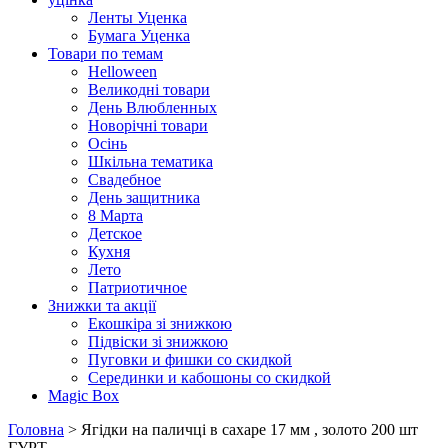
Ленты Уценка
Бумага Уценка
Товари по темам
Helloween
Великодні товари
День Влюбленных
Новорічні товари
Осінь
Шкільна тематика
Свадебное
День защитника
8 Марта
Детское
Кухня
Лето
Патриотичное
Знижки та акції
Екошкіра зі знижкою
Підвіски зі знижкою
Пуговки и фишки со скидкой
Серединки и кабошоны со скидкой
Magic Box
Головна
> Ягідки на паличці в сахаре 17 мм , золото 200 шт
ГУРТ