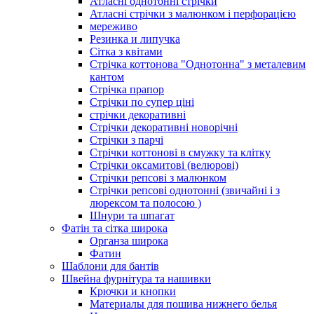
Атласні однотонні стрічки
Атласні стрічки з малюнком і перфорацією
мереживо
Резинка и липучка
Сітка з квітами
Стрічка коттонова "Однотонна" з металевим
кантом
Стрічка прапор
Стрічки по супер ціні
стрічки декоративні
Стрічки декоративні новорічні
Стрічки з парчі
Стрічки коттонові в смужку та клітку
Стрічки оксамитові (велюрові)
Стрічки репсові з малюнком
Стрічки репсові однотонні (звичайні і з
люрексом та полосою )
Шнури та шпагат
Фатін та сітка широка
Органза широка
Фатин
Шаблони для бантів
Швейна фурнітура та нашивки
Крючки и кнопки
Материалы для пошива нижнего белья