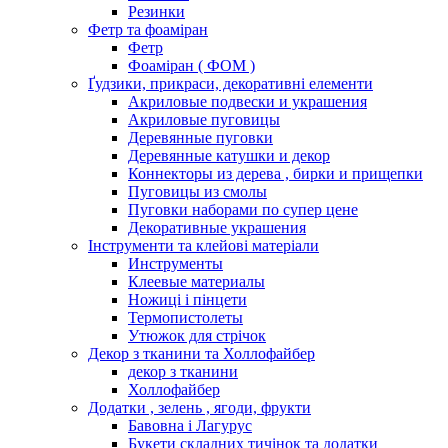
Резинки
Фетр та фоаміран
Фетр
Фоаміран ( ФОМ )
Ґудзики, прикраси, декоративні елементи
Акриловые подвески и украшения
Акриловые пуговицы
Деревянные пуговки
Деревянные катушки и декор
Коннекторы из дерева , бирки и прищепки
Пуговицы из смолы
Пуговки наборами по супер цене
Декоративные украшения
Інструменти та клейові матеріали
Инструменты
Клеевые материалы
Ножиці і пінцети
Термопистолеты
Утюжок для стрічок
Декор з тканини та Холлофайбер
декор з тканини
Холлофайбер
Додатки , зелень , ягоди, фрукти
Бавовна і Лагурус
Букети складних тичінок та додатки