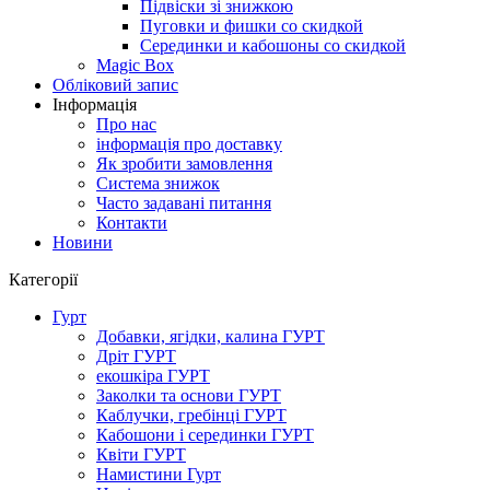
Підвіски зі знижкою
Пуговки и фишки со скидкой
Серединки и кабошоны со скидкой
Magic Box
Обліковий запис
Інформація
Про нас
інформація про доставку
Як зробити замовлення
Система знижок
Часто задавані питання
Контакти
Новини
Категорії
Гурт
Добавки, ягідки, калина ГУРТ
Дріт ГУРТ
екошкіра ГУРТ
Заколки та основи ГУРТ
Каблучки, гребінці ГУРТ
Кабошони і серединки ГУРТ
Квіти ГУРТ
Намистини Гурт