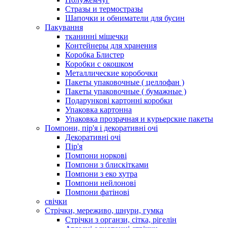
Стразы и термостразы
Шапочки и обниматели для бусин
Пакування
тканинні мішечки
Контейнеры для хранения
Коробка Блистер
Коробки с окошком
Металлические коробочки
Пакеты упаковочные ( целлофан )
Пакеты упаковочные ( бумажные )
Подарункові картонні коробки
Упаковка картонна
Упаковка прозрачная и курьерские пакеты
Помпони, пір'я і декоративні очі
Декоративні очі
Пір'я
Помпони норкові
Помпони з блискітками
Помпони з еко хутра
Помпони нейлонові
Помпони фатінові
свічки
Стрічки, мереживо, шнури, гумка
Стрічки з органзи, сітка, рігелін