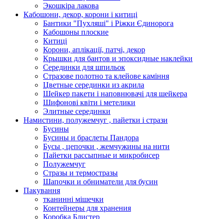
Экошкiра лакова
Кабошони, декор, корони і китиці
Бантики "Пухляші" і Ріжки Єдинорога
Кабошоны плоские
Китиці
Корони, аплікації, патчі, декор
Крышки для бантов и эпоксидные наклейки
Серединки для шпильок
Стразове полотно та клейове каміння
Цветные серединки из акрила
Шейкер пакети і наповнювачі для шейкера
Шифонові квіти і метелики
Элитные серединки
Намистини, полужемчуг , пайетки і стрази
Бусины
Бусины и браслеты Пандора
Бусы , цепочки , жемчужины на нити
Пайетки рассыпные и микробисер
Полужемчуг
Стразы и термостразы
Шапочки и обниматели для бусин
Пакування
тканинні мішечки
Контейнеры для хранения
Коробка Блистер