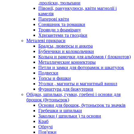
,проліски, тюльпани
Півонії, ранункулюси, квіти магнолії і
камелія
Паперові квіти
Соняшник та ромашки
Троянди з фоамірану
Хризантеми та гвоздіки
Металеві прикраси
Брадсы, люверсы и анкера
Бубенчики и колокольчики
Кольца и рамочки для альбомов ( блокнотов)
Металлические коннекторы
Петли и замки для фоторамок и шкатулок
Подвески
Топсы и фишки
Уголки , магниты и магнитный винил
Фурнитура для бижутерии
Обідки, шпильки, гумки, гребені і основи для
брошок (бутоньєрок)
Основи для брошок, бутоньєрок та значків
Гребешки и шпильки
Заколки ( шпильки ) та основи
Краб
Обручі
Пов'язки