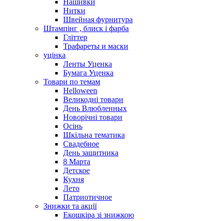
Нашивки
Нитки
Швейная фурнитура
Штампінг , блиск і фарба
Гліттер
Трафареты и маски
уцінка
Ленты Уценка
Бумага Уценка
Товари по темам
Helloween
Великодні товари
День Влюбленных
Новорічні товари
Осінь
Шкільна тематика
Свадебное
День защитника
8 Марта
Детское
Кухня
Лето
Патриотичное
Знижки та акції
Екошкіра зі знижкою