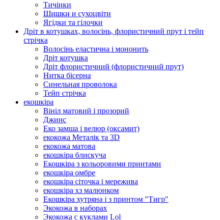
Тичінки
Шишки и сухоцвіти
Ягідки та гілочки
Дріт в котушках, волосінь, флористичний прут і тейп
стрічка
Волосінь еластична і мононить
Дріт котушка
Дріт флористичний (флористичний прут)
Нитка бісерна
Синельная проволока
Тейп стрічка
екошкіра
Вініл матовий і прозорий
Джинс
Еко замша і велюр (оксамит)
екокожа Металік та 3D
екокожа матова
екошкіра блискуча
Екошкіра з кольоровими принтами
екошкіра омбре
екошкіра сіточка і мережива
екошкіра хз малюнком
Екошкіра хутряна і з принтом "Тигр"
Экокожа в наборах
Экокожа с куклами Lol