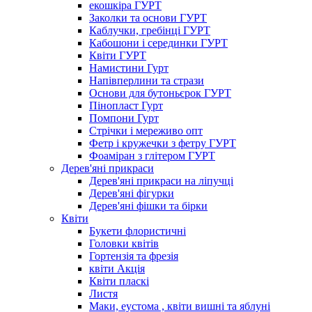
екошкіра ГУРТ
Заколки та основи ГУРТ
Каблучки, гребінці ГУРТ
Кабошони і серединки ГУРТ
Квіти ГУРТ
Намистини Гурт
Напівперлини та стрази
Основи для бутоньєрок ГУРТ
Пінопласт Гурт
Помпони Гурт
Стрічки і мереживо опт
Фетр і кружечки з фетру ГУРТ
Фоаміран з глітером ГУРТ
Дерев'яні прикраси
Дерев'яні прикраси на ліпучці
Дерев'яні фігурки
Дерев'яні фішки та бірки
Квіти
Букети флористичні
Головки квітів
Гортензія та фрезія
квіти Акція
Квіти пласкі
Листя
Маки, еустома , квіти вишні та яблуні