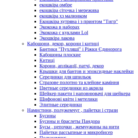
екошкіра омбре
екошкіра сіточка і мережива
екошкіра хз малюнком
Екошкіра хутряна і з принтом "Тигр"
Экокожа в наборах
Экокожа с куклами Lol
Экошкiра лакова
Кабошони, декор, корони і китиці
Бантики "Пухляші" і Ріжки Єдинорога
Кабошоны плоские
Китиці
Корони, аплікації, патчі, декор
Крышки для бантов и эпоксидные наклейки
Серединки для шпильок
Стразове полотно та клейове каміння
Цветные серединки из акрила
Шейкер пакети і наповнювачі для шейкера
Шифонові квіти і метелики
Элитные серединки
Намистини, полужемчуг , пайетки і стрази
Бусины
Бусины и браслеты Пандора
Бусы , цепочки , жемчужины на нити
Пайетки рассыпные и микробисер
Полужемчуг