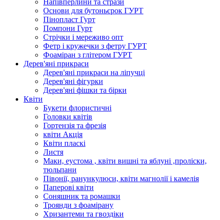
Напівперлини та стрази
Основи для бутоньєрок ГУРТ
Пінопласт Гурт
Помпони Гурт
Стрічки і мереживо опт
Фетр і кружечки з фетру ГУРТ
Фоаміран з глітером ГУРТ
Дерев'яні прикраси
Дерев'яні прикраси на ліпучці
Дерев'яні фігурки
Дерев'яні фішки та бірки
Квіти
Букети флористичні
Головки квітів
Гортензія та фрезія
квіти Акція
Квіти пласкі
Листя
Маки, еустома , квіти вишні та яблуні ,проліски,
тюльпани
Півонії, ранункулюси, квіти магнолії і камелія
Паперові квіти
Соняшник та ромашки
Троянди з фоамірану
Хризантеми та гвоздіки