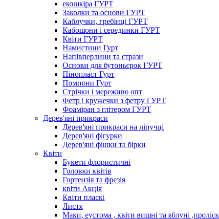
екошкіра ГУРТ
Заколки та основи ГУРТ
Каблучки, гребінці ГУРТ
Кабошони і серединки ГУРТ
Квіти ГУРТ
Намистини Гурт
Напівперлини та стрази
Основи для бутоньєрок ГУРТ
Пінопласт Гурт
Помпони Гурт
Стрічки і мереживо опт
Фетр і кружечки з фетру ГУРТ
Фоаміран з глітером ГУРТ
Дерев'яні прикраси
Дерев'яні прикраси на ліпучці
Дерев'яні фігурки
Дерев'яні фішки та бірки
Квіти
Букети флористичні
Головки квітів
Гортензія та фрезія
квіти Акція
Квіти пласкі
Листя
Маки, еустома , квіти вишні та яблуні ,проліс