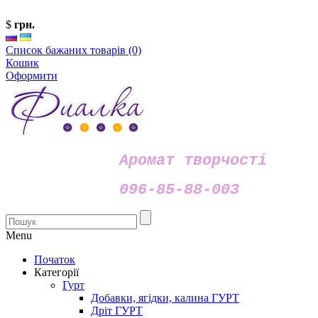
$
грн.
Список бажаних товарів (0)
Кошик
Оформити
Аромат творчості
096-85-88-003
Menu
Початок
Категорії
Гурт
Добавки, ягідки, калина ГУРТ
Дріт ГУРТ