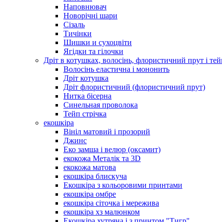
Наповнювач
Новорічні шари
Сізаль
Тичінки
Шишки и сухоцвіти
Ягідки та гілочки
Дріт в котушках, волосінь, флористичний прут і тей
Волосінь еластична і мононить
Дріт котушка
Дріт флористичний (флористичний прут)
Нитка бісерна
Синельная проволока
Тейп стрічка
екошкіра
Вініл матовий і прозорий
Джинс
Еко замша і велюр (оксамит)
екокожа Металік та 3D
екокожа матова
екошкіра блискуча
Екошкіра з кольоровими принтами
екошкіра омбре
екошкіра сіточка і мережива
екошкіра хз малюнком
Екошкіра хутряна і з принтом "Тигр"