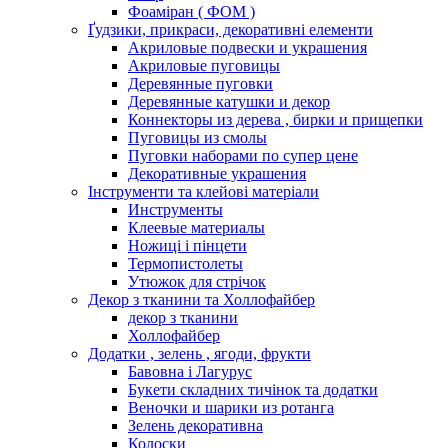
Фоаміран ( ФОМ )
Ґудзики, прикраси, декоративні елементи
Акриловые подвески и украшения
Акриловые пуговицы
Деревянные пуговки
Деревянные катушки и декор
Коннекторы из дерева , бирки и прищепки
Пуговицы из смолы
Пуговки наборами по супер цене
Декоративные украшения
Інструменти та клейові матеріали
Инструменты
Клеевые материалы
Ножиці і пінцети
Термопистолеты
Утюжок для стрічок
Декор з тканини та Холлофайбер
декор з тканини
Холлофайбер
Додатки , зелень , ягоди, фрукти
Бавовна і Лагурус
Букети складних тичінок та додатки
Веночки и шарики из ротанга
Зелень декоративна
Колоски