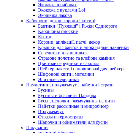
Экокожа в наборах
Экокожа с куклами Lol
Экошкiра лакова
Кабошони, декор, корони і китиці
Бантики "Пухляші" і Ріжки Єдинорога
Кабошоны плоские
Китиці
Корони, аплікації, патчі, декор
Крышки для бантов и эпоксидные наклейки
Серединки для шпильок
Стразове полотно та клейове каміння
Цветные серединки из акрила
Шейкер пакети і наповнювачі для шейкера
Шифонові квіти і метелики
Элитные серединки
Намистини, полужемчуг , пайетки і стрази
Бусины
Бусины и браслеты Пандора
Бусы , цепочки , жемчужины на нити
Пайетки рассыпные и микробисер
Полужемчуг
Стразы и термостразы
Шапочки и обниматели для бусин
Пакування
тканинні мішечки