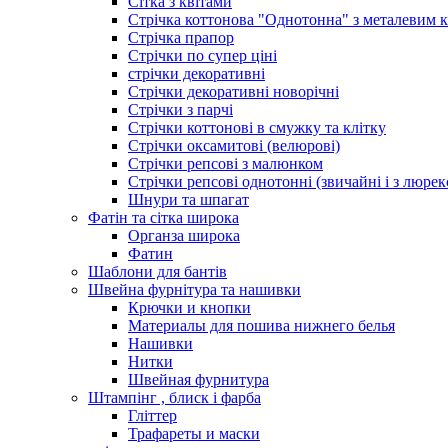
Сітка з квітами
Стрічка коттонова "Однотонна" з металевим 
Стрічка прапор
Стрічки по супер ціні
стрічки декоративні
Стрічки декоративні новорічні
Стрічки з парчі
Стрічки коттонові в смужку та клітку
Стрічки оксамитові (велюрові)
Стрічки репсові з малюнком
Стрічки репсові однотонні (звичайні і з люре
Шнури та шпагат
Фатін та сітка широка
Органза широка
Фатин
Шаблони для бантів
Швейна фурнітура та нашивки
Крючки и кнопки
Материалы для пошива нижнего белья
Нашивки
Нитки
Швейная фурнитура
Штампінг , блиск і фарба
Гліттер
Трафареты и маски