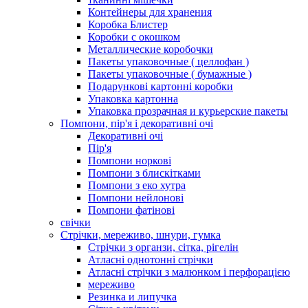
Контейнеры для хранения
Коробка Блистер
Коробки с окошком
Металлические коробочки
Пакеты упаковочные ( целлофан )
Пакеты упаковочные ( бумажные )
Подарункові картонні коробки
Упаковка картонна
Упаковка прозрачная и курьерские пакеты
Помпони, пір'я і декоративні очі
Декоративні очі
Пір'я
Помпони норкові
Помпони з блискітками
Помпони з еко хутра
Помпони нейлонові
Помпони фатінові
свічки
Стрічки, мереживо, шнури, гумка
Стрічки з органзи, сітка, рігелін
Атласні однотонні стрічки
Атласні стрічки з малюнком і перфорацією
мереживо
Резинка и липучка