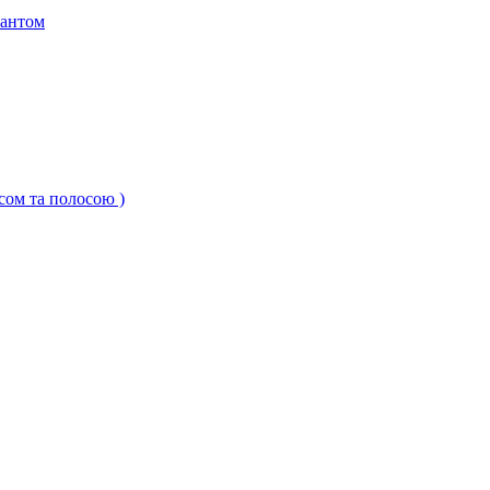
кантом
ксом та полосою )