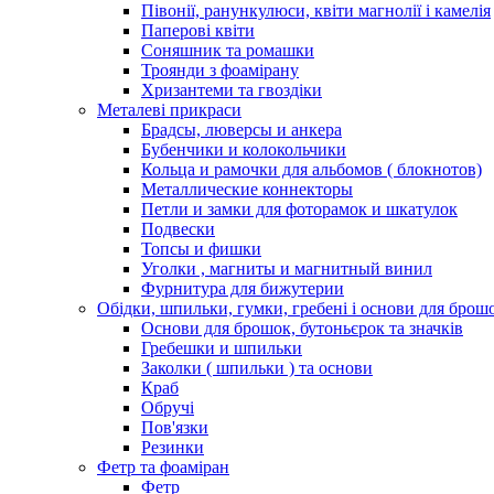
Півонії, ранункулюси, квіти магнолії і камелія
Паперові квіти
Соняшник та ромашки
Троянди з фоамірану
Хризантеми та гвоздіки
Металеві прикраси
Брадсы, люверсы и анкера
Бубенчики и колокольчики
Кольца и рамочки для альбомов ( блокнотов)
Металлические коннекторы
Петли и замки для фоторамок и шкатулок
Подвески
Топсы и фишки
Уголки , магниты и магнитный винил
Фурнитура для бижутерии
Обідки, шпильки, гумки, гребені і основи для брош
Основи для брошок, бутоньєрок та значків
Гребешки и шпильки
Заколки ( шпильки ) та основи
Краб
Обручі
Пов'язки
Резинки
Фетр та фоаміран
Фетр