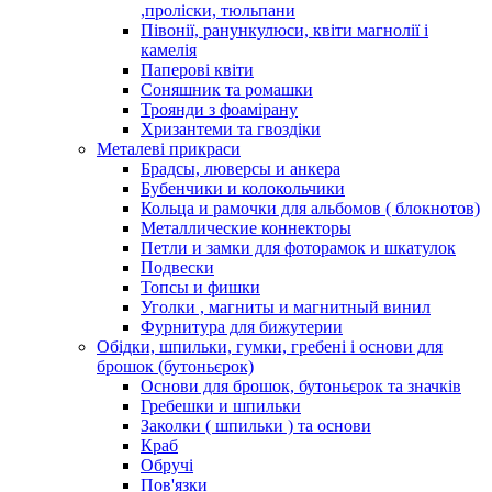
,проліски, тюльпани
Півонії, ранункулюси, квіти магнолії і
камелія
Паперові квіти
Соняшник та ромашки
Троянди з фоамірану
Хризантеми та гвоздіки
Металеві прикраси
Брадсы, люверсы и анкера
Бубенчики и колокольчики
Кольца и рамочки для альбомов ( блокнотов)
Металлические коннекторы
Петли и замки для фоторамок и шкатулок
Подвески
Топсы и фишки
Уголки , магниты и магнитный винил
Фурнитура для бижутерии
Обідки, шпильки, гумки, гребені і основи для
брошок (бутоньєрок)
Основи для брошок, бутоньєрок та значків
Гребешки и шпильки
Заколки ( шпильки ) та основи
Краб
Обручі
Пов'язки