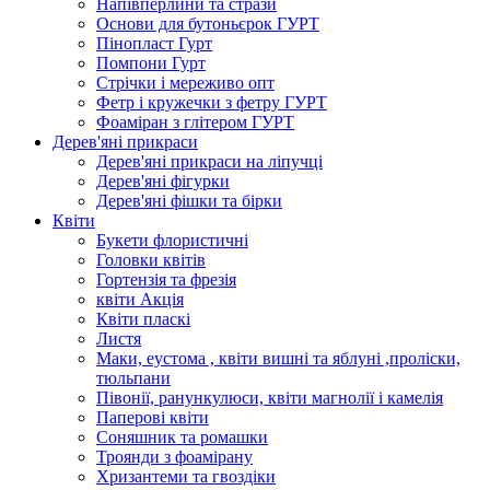
Напівперлини та стрази
Основи для бутоньєрок ГУРТ
Пінопласт Гурт
Помпони Гурт
Стрічки і мереживо опт
Фетр і кружечки з фетру ГУРТ
Фоаміран з глітером ГУРТ
Дерев'яні прикраси
Дерев'яні прикраси на ліпучці
Дерев'яні фігурки
Дерев'яні фішки та бірки
Квіти
Букети флористичні
Головки квітів
Гортензія та фрезія
квіти Акція
Квіти пласкі
Листя
Маки, еустома , квіти вишні та яблуні ,проліски,
тюльпани
Півонії, ранункулюси, квіти магнолії і камелія
Паперові квіти
Соняшник та ромашки
Троянди з фоамірану
Хризантеми та гвоздіки