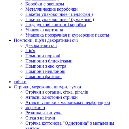
Коробки с окошком
Металлические коробочки
Пакеты упаковочные ( целлофан )
Пакеты упаковочные ( бумажные )
Подарункові картонні коробки
Упаковка картонна
Упаковка прозрачная и курьерские пакеты
Помпони, пір'я і декоративні очі
Декоративні очі
Пір'я
Помпони норкові
Помпони з блискітками
Помпони з еко хутра
Помпони нейлонові
Помпони фатінові
свічки
Стрічки, мереживо, шнури, гумка
Стрічки з органзи, сітка, рігелін
Атласні однотонні стрічки
Атласні стрічки з малюнком і перфорацією
мереживо
Резинка и липучка
Сітка з квітами
Стрічка коттонова "Однотонна" з металевим
кантом