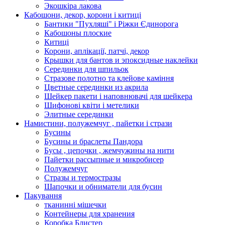
Экошкiра лакова
Кабошони, декор, корони і китиці
Бантики "Пухляші" і Ріжки Єдинорога
Кабошоны плоские
Китиці
Корони, аплікації, патчі, декор
Крышки для бантов и эпоксидные наклейки
Серединки для шпильок
Стразове полотно та клейове каміння
Цветные серединки из акрила
Шейкер пакети і наповнювачі для шейкера
Шифонові квіти і метелики
Элитные серединки
Намистини, полужемчуг , пайетки і стрази
Бусины
Бусины и браслеты Пандора
Бусы , цепочки , жемчужины на нити
Пайетки рассыпные и микробисер
Полужемчуг
Стразы и термостразы
Шапочки и обниматели для бусин
Пакування
тканинні мішечки
Контейнеры для хранения
Коробка Блистер