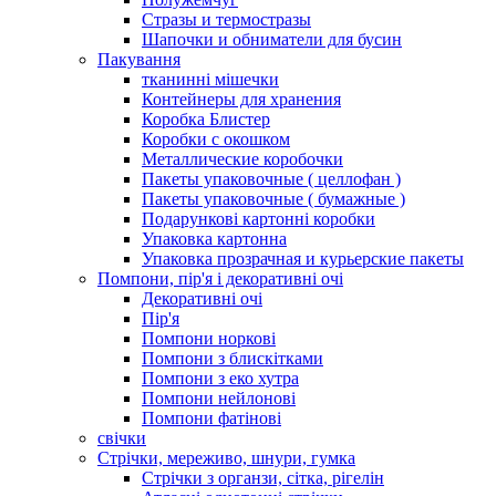
Стразы и термостразы
Шапочки и обниматели для бусин
Пакування
тканинні мішечки
Контейнеры для хранения
Коробка Блистер
Коробки с окошком
Металлические коробочки
Пакеты упаковочные ( целлофан )
Пакеты упаковочные ( бумажные )
Подарункові картонні коробки
Упаковка картонна
Упаковка прозрачная и курьерские пакеты
Помпони, пір'я і декоративні очі
Декоративні очі
Пір'я
Помпони норкові
Помпони з блискітками
Помпони з еко хутра
Помпони нейлонові
Помпони фатінові
свічки
Стрічки, мереживо, шнури, гумка
Стрічки з органзи, сітка, рігелін