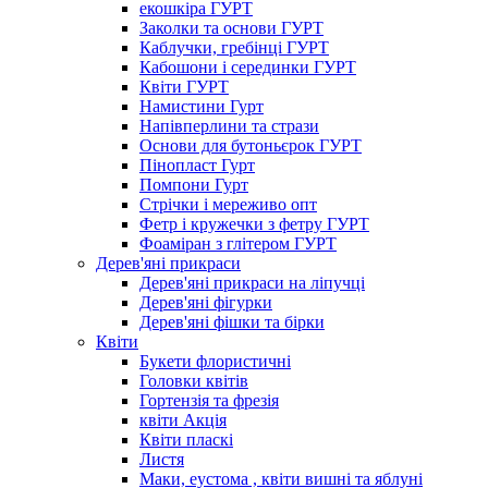
екошкіра ГУРТ
Заколки та основи ГУРТ
Каблучки, гребінці ГУРТ
Кабошони і серединки ГУРТ
Квіти ГУРТ
Намистини Гурт
Напівперлини та стрази
Основи для бутоньєрок ГУРТ
Пінопласт Гурт
Помпони Гурт
Стрічки і мереживо опт
Фетр і кружечки з фетру ГУРТ
Фоаміран з глітером ГУРТ
Дерев'яні прикраси
Дерев'яні прикраси на ліпучці
Дерев'яні фігурки
Дерев'яні фішки та бірки
Квіти
Букети флористичні
Головки квітів
Гортензія та фрезія
квіти Акція
Квіти пласкі
Листя
Маки, еустома , квіти вишні та яблуні