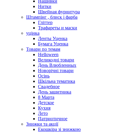
Нашивки
Нитки
Швейная фурнитура
Штампінг , блиск і фарба
Гліттер
Трафареты и маски
уцінка
Ленты Уценка
Бумага Уценка
Товари по темам
Helloween
Великодні товари
День Влюбленных
Новорічні товари
Осінь
Шкільна тематика
Свадебное
День защитника
8 Марта
Детское
Кухня
Лето
Патриотичное
Знижки та акції
Екошкіра зі знижкою