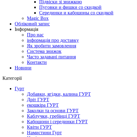
Підвіски зі знижкою
Пуговки и фишки со скидкой
Серединки и кабошоны со скидкой
Magic Box
Обліковий запис
Інформація
Про нас
інформація про доставку
Як зробити замовлення
Система знижок
Часто задавані питання
Контакти
Новини
Категорії
Гурт
Добавки, ягідки, калина ГУРТ
Дріт ГУРТ
екошкіра ГУРТ
Заколки та основи ГУРТ
Каблучки, гребінці ГУРТ
Кабошони і серединки ГУРТ
Квіти ГУРТ
Намистини Гурт