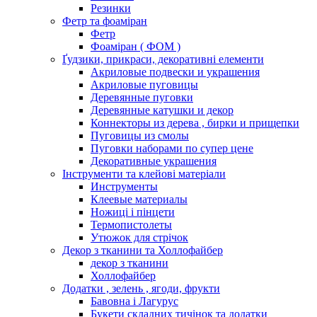
Резинки
Фетр та фоаміран
Фетр
Фоаміран ( ФОМ )
Ґудзики, прикраси, декоративні елементи
Акриловые подвески и украшения
Акриловые пуговицы
Деревянные пуговки
Деревянные катушки и декор
Коннекторы из дерева , бирки и прищепки
Пуговицы из смолы
Пуговки наборами по супер цене
Декоративные украшения
Інструменти та клейові матеріали
Инструменты
Клеевые материалы
Ножиці і пінцети
Термопистолеты
Утюжок для стрічок
Декор з тканини та Холлофайбер
декор з тканини
Холлофайбер
Додатки , зелень , ягоди, фрукти
Бавовна і Лагурус
Букети складних тичінок та додатки