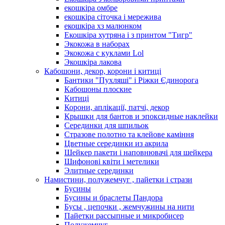
екошкіра омбре
екошкіра сіточка і мережива
екошкіра хз малюнком
Екошкіра хутряна і з принтом "Тигр"
Экокожа в наборах
Экокожа с куклами Lol
Экошкiра лакова
Кабошони, декор, корони і китиці
Бантики "Пухляші" і Ріжки Єдинорога
Кабошоны плоские
Китиці
Корони, аплікації, патчі, декор
Крышки для бантов и эпоксидные наклейки
Серединки для шпильок
Стразове полотно та клейове каміння
Цветные серединки из акрила
Шейкер пакети і наповнювачі для шейкера
Шифонові квіти і метелики
Элитные серединки
Намистини, полужемчуг , пайетки і стрази
Бусины
Бусины и браслеты Пандора
Бусы , цепочки , жемчужины на нити
Пайетки рассыпные и микробисер
Полужемчуг