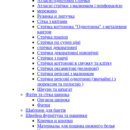
Атласні однотонні стрічки
Атласні стрічки з малюнком і перфорацією
мереживо
Резинка и липучка
Сітка з квітами
Стрічка коттонова "Однотонна" з металевим
кантом
Стрічка прапор
Стрічки по супер ціні
стрічки декоративні
Стрічки декоративні новорічні
Стрічки з парчі
Стрічки коттонові в смужку та клітку
Стрічки оксамитові (велюрові)
Стрічки репсові з малюнком
Стрічки репсові однотонні (звичайні і з
люрексом та полосою )
Шнури та шпагат
Фатін та сітка широка
Органза широка
Фатин
Шаблони для бантів
Швейна фурнітура та нашивки
Крючки и кнопки
Материалы для пошива нижнего белья