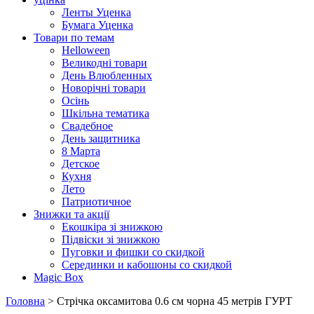
Ленты Уценка
Бумага Уценка
Товари по темам
Helloween
Великодні товари
День Влюбленных
Новорічні товари
Осінь
Шкільна тематика
Свадебное
День защитника
8 Марта
Детское
Кухня
Лето
Патриотичное
Знижки та акції
Екошкіра зі знижкою
Підвіски зі знижкою
Пуговки и фишки со скидкой
Серединки и кабошоны со скидкой
Magic Box
Головна
> Стрічка оксамитова 0.6 см чорна 45 метрів ГУРТ