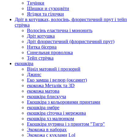
Тичінки
Шишки и сухоцвіти
Ягідки та гілочки
Дріт в котушках, волосінь, флористичний прут і тейп
стрічка
Волосінь еластична і мононить
Дріт котушка
Дріт флористичний (флористичний прут)
Нитка бісерна
Синельная проволока
Тейп стрічка
екошкіра
Вініл матовий і прозорий
Джинс
Еко замша і велюр (оксамит)
екокожа Металік та 3D
екокожа матова
екошкіра блискуча
Екошкіра з кольоровими принтами
екошкіра омбре
екошкіра сіточка і мережива
екошкіра хз малюнком
Екошкіра хутряна і з принтом "Тигр"
Экокожа в наборах
Экокожа с куклами Lol