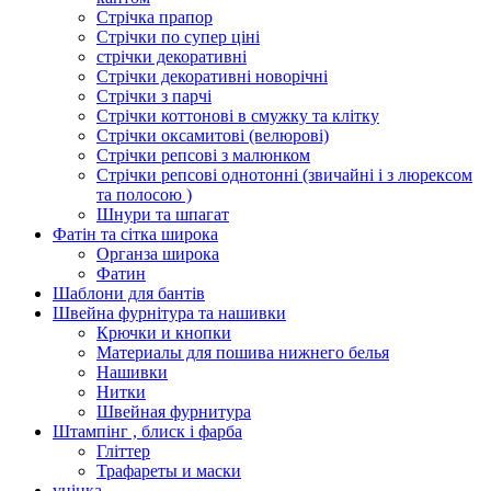
Стрічка прапор
Стрічки по супер ціні
стрічки декоративні
Стрічки декоративні новорічні
Стрічки з парчі
Стрічки коттонові в смужку та клітку
Стрічки оксамитові (велюрові)
Стрічки репсові з малюнком
Стрічки репсові однотонні (звичайні і з люрексом
та полосою )
Шнури та шпагат
Фатін та сітка широка
Органза широка
Фатин
Шаблони для бантів
Швейна фурнітура та нашивки
Крючки и кнопки
Материалы для пошива нижнего белья
Нашивки
Нитки
Швейная фурнитура
Штампінг , блиск і фарба
Гліттер
Трафареты и маски
уцінка