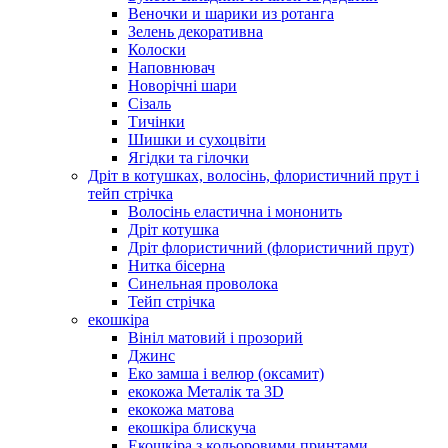
Веночки и шарики из ротанга
Зелень декоративна
Колоски
Наповнювач
Новорічні шари
Сізаль
Тичінки
Шишки и сухоцвіти
Ягідки та гілочки
Дріт в котушках, волосінь, флористичний прут і
тейп стрічка
Волосінь еластична і мононить
Дріт котушка
Дріт флористичний (флористичний прут)
Нитка бісерна
Синельная проволока
Тейп стрічка
екошкіра
Вініл матовий і прозорий
Джинс
Еко замша і велюр (оксамит)
екокожа Металік та 3D
екокожа матова
екошкіра блискуча
Екошкіра з кольоровими принтами