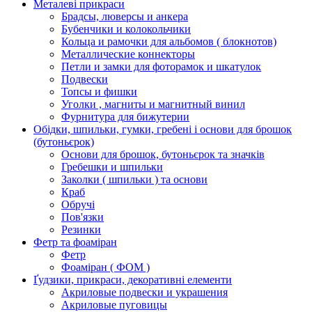
Металеві прикраси
Брадсы, люверсы и анкера
Бубенчики и колокольчики
Кольца и рамочки для альбомов ( блокнотов)
Металлические коннекторы
Петли и замки для фоторамок и шкатулок
Подвески
Топсы и фишки
Уголки , магниты и магнитный винил
Фурнитура для бижутерии
Обідки, шпильки, гумки, гребені і основи для брошок
(бутоньєрок)
Основи для брошок, бутоньєрок та значків
Гребешки и шпильки
Заколки ( шпильки ) та основи
Краб
Обручі
Пов'язки
Резинки
Фетр та фоаміран
Фетр
Фоаміран ( ФОМ )
Ґудзики, прикраси, декоративні елементи
Акриловые подвески и украшения
Акриловые пуговицы