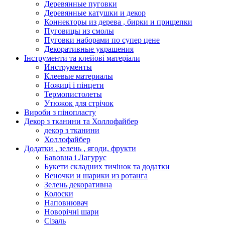
Деревянные пуговки
Деревянные катушки и декор
Коннекторы из дерева , бирки и прищепки
Пуговицы из смолы
Пуговки наборами по супер цене
Декоративные украшения
Інструменти та клейові матеріали
Инструменты
Клеевые материалы
Ножиці і пінцети
Термопистолеты
Утюжок для стрічок
Вироби з пінопласту
Декор з тканини та Холлофайбер
декор з тканини
Холлофайбер
Додатки , зелень , ягоди, фрукти
Бавовна і Лагурус
Букети складних тичінок та додатки
Веночки и шарики из ротанга
Зелень декоративна
Колоски
Наповнювач
Новорічні шари
Сізаль