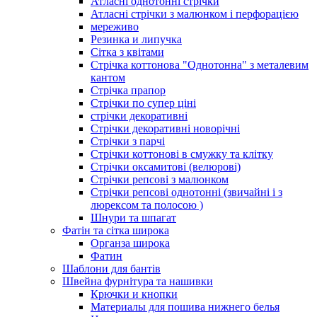
Атласні однотонні стрічки
Атласні стрічки з малюнком і перфорацією
мереживо
Резинка и липучка
Сітка з квітами
Стрічка коттонова "Однотонна" з металевим
кантом
Стрічка прапор
Стрічки по супер ціні
стрічки декоративні
Стрічки декоративні новорічні
Стрічки з парчі
Стрічки коттонові в смужку та клітку
Стрічки оксамитові (велюрові)
Стрічки репсові з малюнком
Стрічки репсові однотонні (звичайні і з
люрексом та полосою )
Шнури та шпагат
Фатін та сітка широка
Органза широка
Фатин
Шаблони для бантів
Швейна фурнітура та нашивки
Крючки и кнопки
Материалы для пошива нижнего белья