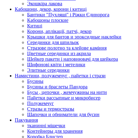
Экошкiра лакова
Кабошони, декор, корони і китиці
Бантики "Пухляші" і Ріжки Єдинорога
Кабошоны плоские
Китиці
Корони, аплікації, патчі, декор
Крышки для бантов и эпоксидные наклейки
Серединки для шпильок
Стразове полотно та клейове каміння
Цветные серединки из акрила
Шейкер пакети і наповнювачі для шейкера
Шифонові квіти і метелики
Элитные серединки
Намистини, полужемчуг , пайетки і стрази
Бусины
Бусины и браслеты Пандора
Бусы , цепочки , жемчужины на нити
Пайетки рассыпные и микробисер
Полужемчуг
Стразы и термостразы
Шапочки и обниматели для бусин
Пакування
тканинні мішечки
Контейнеры для хранения
Коробка Блистер