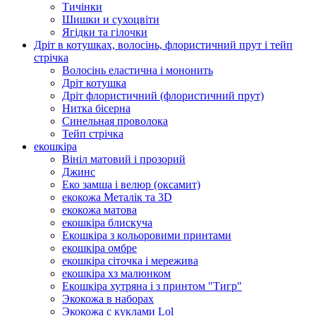
Тичінки
Шишки и сухоцвіти
Ягідки та гілочки
Дріт в котушках, волосінь, флористичний прут і тейп
стрічка
Волосінь еластична і мононить
Дріт котушка
Дріт флористичний (флористичний прут)
Нитка бісерна
Синельная проволока
Тейп стрічка
екошкіра
Вініл матовий і прозорий
Джинс
Еко замша і велюр (оксамит)
екокожа Металік та 3D
екокожа матова
екошкіра блискуча
Екошкіра з кольоровими принтами
екошкіра омбре
екошкіра сіточка і мережива
екошкіра хз малюнком
Екошкіра хутряна і з принтом "Тигр"
Экокожа в наборах
Экокожа с куклами Lol