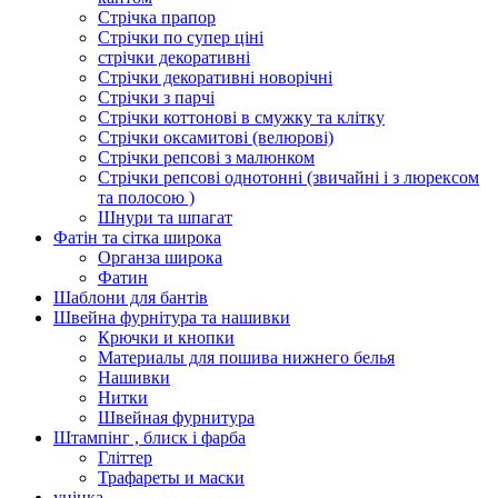
Стрічка прапор
Стрічки по супер ціні
стрічки декоративні
Стрічки декоративні новорічні
Стрічки з парчі
Стрічки коттонові в смужку та клітку
Стрічки оксамитові (велюрові)
Стрічки репсові з малюнком
Стрічки репсові однотонні (звичайні і з люрексом
та полосою )
Шнури та шпагат
Фатін та сітка широка
Органза широка
Фатин
Шаблони для бантів
Швейна фурнітура та нашивки
Крючки и кнопки
Материалы для пошива нижнего белья
Нашивки
Нитки
Швейная фурнитура
Штампінг , блиск і фарба
Гліттер
Трафареты и маски
уцінка