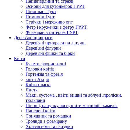
Напівперлини та стрази
Основи для бутоньєрок ГУРТ
Пінопласт Гурт
Помпони Гурт
Стрічки і мереживо опт
Фетр і кружечки з фетру ГУРТ
Фоаміран з глітером ГУРТ
Дерев'яні прикраси
Дерев'яні прикраси на ліпучці
Дерев'яні фігурки
Дерев'яні фішки та бірки
Квіти
Букети флористичні
Головки квітів
Гортензія та фрезія
квіти Акція
Квіти пласкі
Листя
Маки, еустома , квіти вишні та яблуні ,проліски,
тюльпани
Півонії, ранункулюси, квіти магнолії і камелія
Паперові квіти
Соняшник та ромашки
Троянди з фоамірану
Хризантеми та гвоздіки