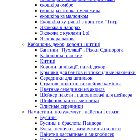
екошкіра омбре
екошкіра сіточка і мережива
екошкіра хз малюнком
Екошкіра хутряна і з принтом "Тигр"
Экокожа в наборах
Экокожа с куклами Lol
Экошкiра лакова
Кабошони, декор, корони і китиці
Бантики "Пухляші" і Ріжки Єдинорога
Кабошоны плоские
Китиці
Корони, аплікації, патчі, декор
Крышки для бантов и эпоксидные наклейки
Серединки для шпильок
Стразове полотно та клейове каміння
Цветные серединки из акрила
Шейкер пакети і наповнювачі для шейкера
Шифонові квіти і метелики
Элитные серединки
Намистини, полужемчуг , пайетки і стрази
Бусины
Бусины и браслеты Пандора
Бусы , цепочки , жемчужины на нити
Пайетки рассыпные и микробисер
Полужемчуг