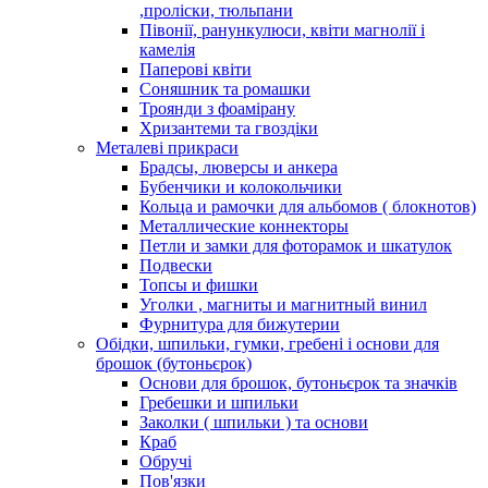
,проліски, тюльпани
Півонії, ранункулюси, квіти магнолії і
камелія
Паперові квіти
Соняшник та ромашки
Троянди з фоамірану
Хризантеми та гвоздіки
Металеві прикраси
Брадсы, люверсы и анкера
Бубенчики и колокольчики
Кольца и рамочки для альбомов ( блокнотов)
Металлические коннекторы
Петли и замки для фоторамок и шкатулок
Подвески
Топсы и фишки
Уголки , магниты и магнитный винил
Фурнитура для бижутерии
Обідки, шпильки, гумки, гребені і основи для
брошок (бутоньєрок)
Основи для брошок, бутоньєрок та значків
Гребешки и шпильки
Заколки ( шпильки ) та основи
Краб
Обручі
Пов'язки