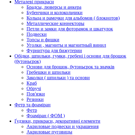
Металеві прикраси
Брадсы, люверсы и анкера
Бубенчики и колокольчики
Кольца и рамочки для альбомов ( блокнотов)
Металлические коннекторы
Петли и замки для фоторамок и шкатулок
Подвески
Топсы и фишки
Уголки , магниты и магнитный винил
Фурнитура для бижутерии
Обідки, шпильки, гумки, гребені і основи для брошок
(бутоньєрок)
Основи для брошок, бутоньєрок та значків
Гребешки и шпильки
Заколки ( шпильки ) та основи
Краб
Обручі
Пов'язки
Резинки
Фетр та фоаміран
Фетр
Фоаміран ( ФОМ )
Ґудзики, прикраси, декоративні елементи
Акриловые подвески и украшения
Акриловые пуговицы