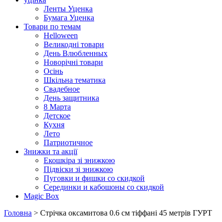
Ленты Уценка
Бумага Уценка
Товари по темам
Helloween
Великодні товари
День Влюбленных
Новорічні товари
Осінь
Шкільна тематика
Свадебное
День защитника
8 Марта
Детское
Кухня
Лето
Патриотичное
Знижки та акції
Екошкіра зі знижкою
Підвіски зі знижкою
Пуговки и фишки со скидкой
Серединки и кабошоны со скидкой
Magic Box
Головна
> Стрічка оксамитова 0.6 см тіффані 45 метрів ГУРТ