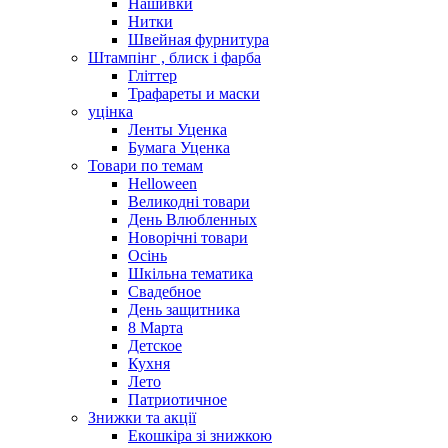
Нашивки
Нитки
Швейная фурнитура
Штампінг , блиск і фарба
Гліттер
Трафареты и маски
уцінка
Ленты Уценка
Бумага Уценка
Товари по темам
Helloween
Великодні товари
День Влюбленных
Новорічні товари
Осінь
Шкільна тематика
Свадебное
День защитника
8 Марта
Детское
Кухня
Лето
Патриотичное
Знижки та акції
Екошкіра зі знижкою