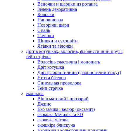
Веночки и шарики из ротанга
Зелень декоративна
Колоски
Наповнювач
Новорічні шари
Сізаль
Тичінки
Шишки и сухоцвіти
Ягідки та гілочки
Дріт в котушках, волосінь, флористичний прут і
тейп стрічка
Волосінь еластична і мононить
Дріт котушка
Дріт флористичний (флористичний прут)
Нитка бісерна
Синельная проволока
Тейп стрічка
екошкіра
Вініл матовий і прозорий
Джинс
Еко замша і велюр (оксамит)
екокожа Металік та 3D
екокожа матова
екошкіра блискуча
Екошкіра з кольоровими принтами