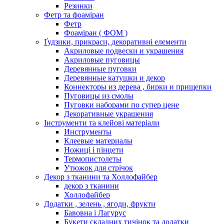
Резинки
Фетр та фоаміран
Фетр
Фоаміран ( ФОМ )
Ґудзики, прикраси, декоративні елементи
Акриловые подвески и украшения
Акриловые пуговицы
Деревянные пуговки
Деревянные катушки и декор
Коннекторы из дерева , бирки и прищепки
Пуговицы из смолы
Пуговки наборами по супер цене
Декоративные украшения
Інструменти та клейові матеріали
Инструменты
Клеевые материалы
Ножиці і пінцети
Термопистолеты
Утюжок для стрічок
Декор з тканини та Холлофайбер
декор з тканини
Холлофайбер
Додатки , зелень , ягоди, фрукти
Бавовна і Лагурус
Букети складних тичінок та додатки