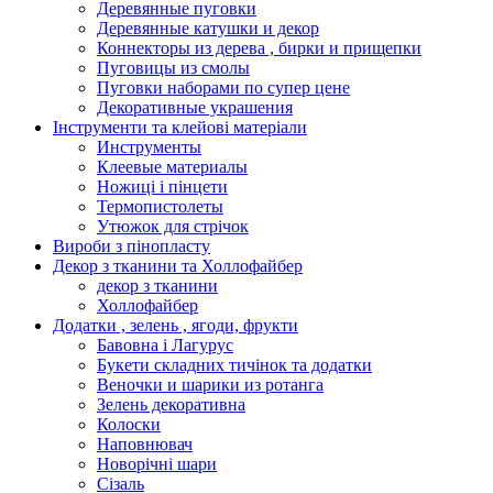
Деревянные пуговки
Деревянные катушки и декор
Коннекторы из дерева , бирки и прищепки
Пуговицы из смолы
Пуговки наборами по супер цене
Декоративные украшения
Інструменти та клейові матеріали
Инструменты
Клеевые материалы
Ножиці і пінцети
Термопистолеты
Утюжок для стрічок
Вироби з пінопласту
Декор з тканини та Холлофайбер
декор з тканини
Холлофайбер
Додатки , зелень , ягоди, фрукти
Бавовна і Лагурус
Букети складних тичінок та додатки
Веночки и шарики из ротанга
Зелень декоративна
Колоски
Наповнювач
Новорічні шари
Сізаль