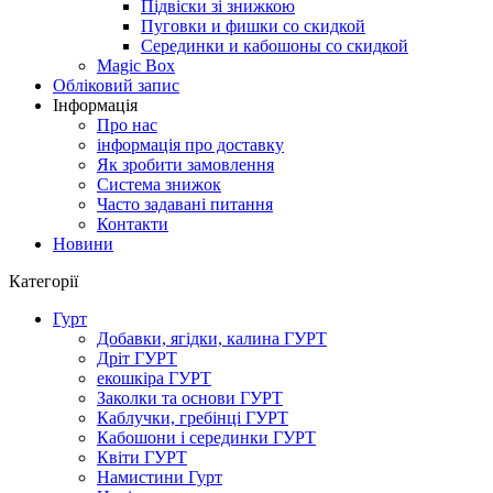
Підвіски зі знижкою
Пуговки и фишки со скидкой
Серединки и кабошоны со скидкой
Magic Box
Обліковий запис
Інформація
Про нас
інформація про доставку
Як зробити замовлення
Система знижок
Часто задавані питання
Контакти
Новини
Категорії
Гурт
Добавки, ягідки, калина ГУРТ
Дріт ГУРТ
екошкіра ГУРТ
Заколки та основи ГУРТ
Каблучки, гребінці ГУРТ
Кабошони і серединки ГУРТ
Квіти ГУРТ
Намистини Гурт