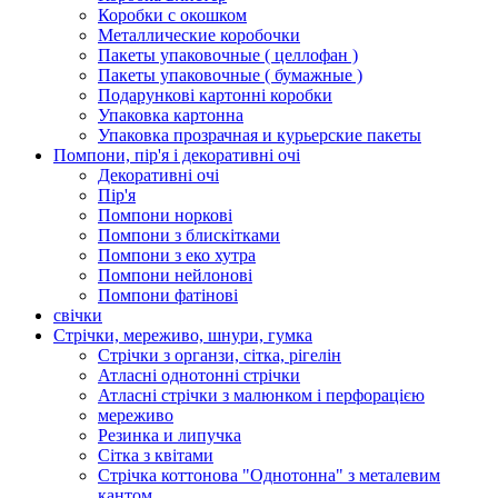
Коробки с окошком
Металлические коробочки
Пакеты упаковочные ( целлофан )
Пакеты упаковочные ( бумажные )
Подарункові картонні коробки
Упаковка картонна
Упаковка прозрачная и курьерские пакеты
Помпони, пір'я і декоративні очі
Декоративні очі
Пір'я
Помпони норкові
Помпони з блискітками
Помпони з еко хутра
Помпони нейлонові
Помпони фатінові
свічки
Стрічки, мереживо, шнури, гумка
Стрічки з органзи, сітка, рігелін
Атласні однотонні стрічки
Атласні стрічки з малюнком і перфорацією
мереживо
Резинка и липучка
Сітка з квітами
Стрічка коттонова "Однотонна" з металевим
кантом