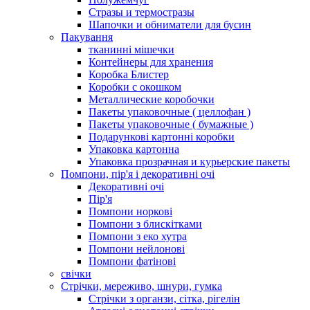
Стразы и термостразы
Шапочки и обниматели для бусин
Пакування
тканинні мішечки
Контейнеры для хранения
Коробка Блистер
Коробки с окошком
Металлические коробочки
Пакеты упаковочные ( целлофан )
Пакеты упаковочные ( бумажные )
Подарункові картонні коробки
Упаковка картонна
Упаковка прозрачная и курьерские пакеты
Помпони, пір'я і декоративні очі
Декоративні очі
Пір'я
Помпони норкові
Помпони з блискітками
Помпони з еко хутра
Помпони нейлонові
Помпони фатінові
свічки
Стрічки, мереживо, шнури, гумка
Стрічки з органзи, сітка, рігелін