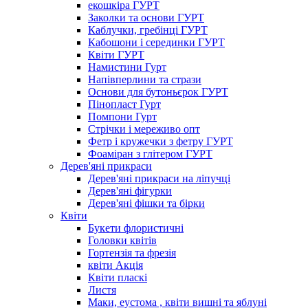
екошкіра ГУРТ
Заколки та основи ГУРТ
Каблучки, гребінці ГУРТ
Кабошони і серединки ГУРТ
Квіти ГУРТ
Намистини Гурт
Напівперлини та стрази
Основи для бутоньєрок ГУРТ
Пінопласт Гурт
Помпони Гурт
Стрічки і мереживо опт
Фетр і кружечки з фетру ГУРТ
Фоаміран з глітером ГУРТ
Дерев'яні прикраси
Дерев'яні прикраси на ліпучці
Дерев'яні фігурки
Дерев'яні фішки та бірки
Квіти
Букети флористичні
Головки квітів
Гортензія та фрезія
квіти Акція
Квіти пласкі
Листя
Маки, еустома , квіти вишні та яблуні