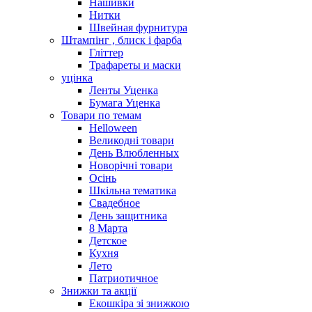
Нашивки
Нитки
Швейная фурнитура
Штампінг , блиск і фарба
Гліттер
Трафареты и маски
уцінка
Ленты Уценка
Бумага Уценка
Товари по темам
Helloween
Великодні товари
День Влюбленных
Новорічні товари
Осінь
Шкільна тематика
Свадебное
День защитника
8 Марта
Детское
Кухня
Лето
Патриотичное
Знижки та акції
Екошкіра зі знижкою