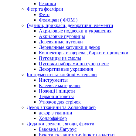
Резинки
Фетр та фоаміран
Фетр
Фоаміран ( ФОМ )
Ґудзики, прикраси, декоративні елементи
Акриловые подвески и украшения
Акриловые пуговицы
Деревянные пуговки
Деревянные катушки и декор
Коннекторы из дерева , бирки и прищепки
Пуговицы из смолы
Пуговки наборами по супер цене
Декоративные украшения
Інструменти та клейові матеріали
Инструменты
Клеевые материалы
Ножиці і пінцети
Термопистолеты
Утюжок для стрічок
Декор з тканини та Холлофайбер
декор з тканини
Холлофайбер
Додатки , зелень , ягоди, фрукти
Бавовна і Лагурус
Букети складних тичінок та додатки