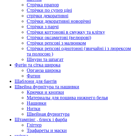
Стрічка прапор
Стрічки по супер ціні
стрічки декоративні
Стрічки декоративні новорічні
Стрічки з парчі
Стрічки коттонові в смужку та клітку
Стрічки оксамитові (велюрові)
Стрічки репсові з малюнком
Стрічки репсові однотонні (звичайні і з люрексом
та полосою )
Шнури та шпагат
Фатін та сітка широка
Органза широка
Фатин
Шаблони для бантів
Швейна фурнітура та нашивки
Крючки и кнопки
Материалы для пошива нижнего белья
Нашивки
Нитки
Швейная фурнитура
Штампінг , блиск і фарба
Гліттер
Трафареты и маски
уцінка