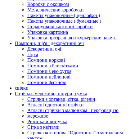
Коробки с окошком
Металлические коробочки
Пакеты упаковочные ( целлофан )
Пакеты упаковочные ( бумажные )
Подарункові картонні коробки
Упаковка картонна
Упаковка прозрачная и курьерские пакеты
Помпони, пір'я і декоративні очі
Декоративні очі
Пір'я
Помпони норкові
Помпони з блискітками
Помпони з еко хутра
Помпони нейлонові
Помпони фатінові
свічки
Стрічки, мереживо, шнури, гумка
Стрічки з органзи, сітка, рігелін
Атласні однотонні стрічки
Атласні стрічки з малюнком і перфорацією
мереживо
Резинка и липучка
Сітка з квітами
Стрічка коттонова "Однотонна" з металевим
кантом