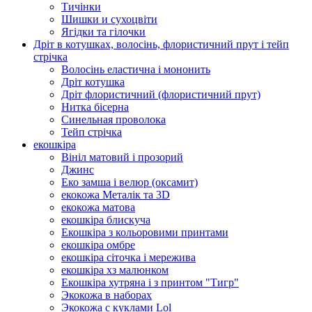
Тичінки
Шишки и сухоцвіти
Ягідки та гілочки
Дріт в котушках, волосінь, флористичний прут і тейп
стрічка
Волосінь еластична і мононить
Дріт котушка
Дріт флористичний (флористичний прут)
Нитка бісерна
Синельная проволока
Тейп стрічка
екошкіра
Вініл матовий і прозорий
Джинс
Еко замша і велюр (оксамит)
екокожа Металік та 3D
екокожа матова
екошкіра блискуча
Екошкіра з кольоровими принтами
екошкіра омбре
екошкіра сіточка і мережива
екошкіра хз малюнком
Екошкіра хутряна і з принтом "Тигр"
Экокожа в наборах
Экокожа с куклами Lol