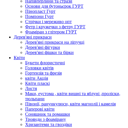
Напівперлини та стрази
Основи для бутоньєрок ГУРТ
Пінопласт Гурт
Помпони Гурт
Стрічки і мереживо опт
Фетр і кружечки з фетру ГУРТ
Фоаміран з глітером ГУРТ
Дерев'яні прикраси
Дерев'яні прикраси на ліпучці
Дерев'яні фігурки
Дерев'яні фішки та бірки
Квіти
Букети флористичні
Головки квітів
Гортензія та фрезія
квіти Акція
Квіти пласкі
Листя
Маки, еустома , квіти вишні та яблуні ,проліски,
тюльпани
Півонії, ранункулюси, квіти магнолії і камелія
Паперові квіти
Соняшник та ромашки
Троянди з фоамірану
Хризантеми та гвоздіки