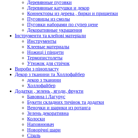
Деревянные пуговки
Деревянные катушки и декор
Коннекторы из дерева , бирки и прищепки
Пуговицы из смолы
Пуговки наборами по супер цене
Декоративные украшения
Інструменти та клейові матеріали
Инструменты
Клеевые материалы
Ножиці і пінцети
Термопистолеты
Утюжок для стрічок
Вироби з пінопласту
Декор з тканини та Холлофайбер
декор з тканини
Холлофайбер
Додатки , зелень , ягоди, фрукти
Бавовна і Лагурус
Букети складних тичінок та додатки
Веночки и шарики из ротанга
Зелень декоративна
Колоски
Наповнювач
Новорічні шари
Сізаль