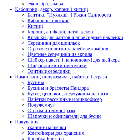
Экошкiра лакова
Кабошони, декор, корони і китиці
Бантики "Пухляші" і Ріжки Єдинорога
Кабошоны плоские
Китиці
Корони, аплікації, патчі, декор
Крышки для бантов и эпоксидные наклейки
Серединки для шпильок
Стразове полотно та клейове каміння
Цветные серединки из акрила
Шейкер пакети і наповнювачі для шейкера
Шифонові квіти і метелики
Элитные серединки
Намистини, полужемчуг , пайетки і стрази
Бусины
Бусины и браслеты Пандора
Бусы , цепочки , жемчужины на нити
Пайетки рассыпные и микробисер
Полужемчуг
Стразы и термостразы
Шапочки и обниматели для бусин
Пакування
тканинні мішечки
Контейнеры для хранения
Коробка Блистер