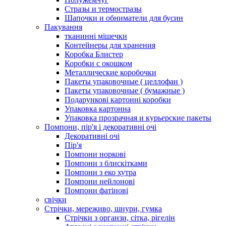
Стразы и термостразы
Шапочки и обниматели для бусин
Пакування
тканинні мішечки
Контейнеры для хранения
Коробка Блистер
Коробки с окошком
Металлические коробочки
Пакеты упаковочные ( целлофан )
Пакеты упаковочные ( бумажные )
Подарункові картонні коробки
Упаковка картонна
Упаковка прозрачная и курьерские пакеты
Помпони, пір'я і декоративні очі
Декоративні очі
Пір'я
Помпони норкові
Помпони з блискітками
Помпони з еко хутра
Помпони нейлонові
Помпони фатінові
свічки
Стрічки, мереживо, шнури, гумка
Стрічки з органзи, сітка, рігелін