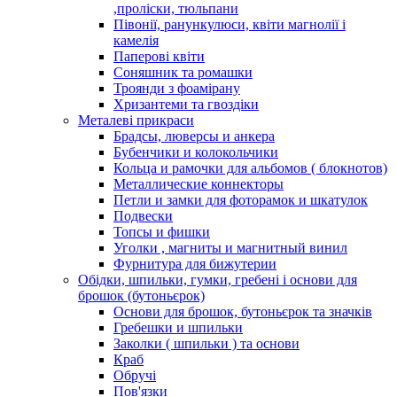
,проліски, тюльпани
Півонії, ранункулюси, квіти магнолії і
камелія
Паперові квіти
Соняшник та ромашки
Троянди з фоамірану
Хризантеми та гвоздіки
Металеві прикраси
Брадсы, люверсы и анкера
Бубенчики и колокольчики
Кольца и рамочки для альбомов ( блокнотов)
Металлические коннекторы
Петли и замки для фоторамок и шкатулок
Подвески
Топсы и фишки
Уголки , магниты и магнитный винил
Фурнитура для бижутерии
Обідки, шпильки, гумки, гребені і основи для
брошок (бутоньєрок)
Основи для брошок, бутоньєрок та значків
Гребешки и шпильки
Заколки ( шпильки ) та основи
Краб
Обручі
Пов'язки