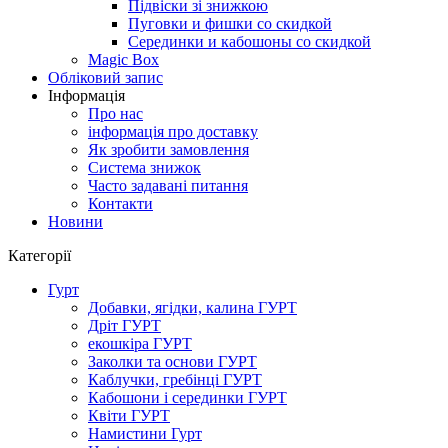
Підвіски зі знижкою
Пуговки и фишки со скидкой
Серединки и кабошоны со скидкой
Magic Box
Обліковий запис
Інформація
Про нас
інформація про доставку
Як зробити замовлення
Система знижок
Часто задавані питання
Контакти
Новини
Категорії
Гурт
Добавки, ягідки, калина ГУРТ
Дріт ГУРТ
екошкіра ГУРТ
Заколки та основи ГУРТ
Каблучки, гребінці ГУРТ
Кабошони і серединки ГУРТ
Квіти ГУРТ
Намистини Гурт