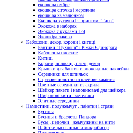
екошкіра омбре
екошкіра сіточка і мережива
екошкіра хз малюнком
Екошкіра хутряна і з принтом "Тигр"
Экокожа в наборах
Экокожа с куклами Lol
Экошкiра лакова
Кабошони, декор, корони і китиці
Бантики "Пухляші" і Ріжки Єдинорога
Кабошоны плоские
Китиці
Корони, аплікації, патчі, декор
Крышки для бантов и эпоксидные наклейки
Серединки для шпильок
Стразове полотно та клейове каміння
Цветные серединки из акрила
Шейкер пакети і наповнювачі для шейкера
Шифонові квіти і метелики
Элитные серединки
Намистини, полужемчуг , пайетки і стрази
Бусины
Бусины и браслеты Пандора
Бусы , цепочки , жемчужины на нити
Пайетки рассыпные и микробисер
Полужемчуг