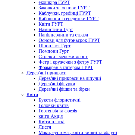
екошкіра ГУРТ
Заколки та основи ГУРТ
Каблучки, гребінці ГУРТ
Кабошони і серединки ГУРТ
Квіти ГУРТ
Намистини Гурт
Напівперлини та стрази
Основи для бутоньєрок ГУРТ
Пінопласт Гурт
Помпони Гурт
Стрічки і мереживо опт
Фетр і кружечки з фетру ГУРТ
Фоаміран з глітером ГУРТ
Дерев'яні прикраси
Дерев'яні прикраси на ліпучці
Дерев'яні фігурки
Дерев'яні фішки та бірки
Квіти
Букети флористичні
Головки квітів
Гортензія та фрезія
квіти Акція
Квіти пласкі
Листя
Маки, еустома , квіти вишні та яблуні