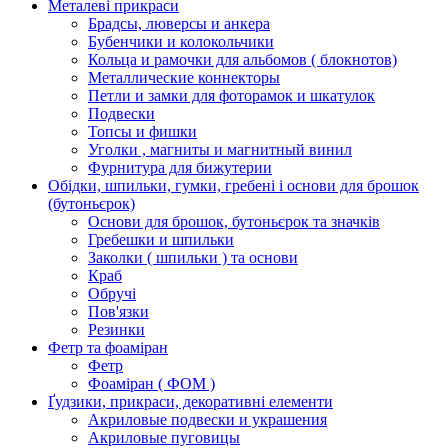
Металеві прикраси
Брадсы, люверсы и анкера
Бубенчики и колокольчики
Кольца и рамочки для альбомов ( блокнотов)
Металлические коннекторы
Петли и замки для фоторамок и шкатулок
Подвески
Топсы и фишки
Уголки , магниты и магнитный винил
Фурнитура для бижутерии
Обідки, шпильки, гумки, гребені і основи для брошок
(бутоньєрок)
Основи для брошок, бутоньєрок та значків
Гребешки и шпильки
Заколки ( шпильки ) та основи
Краб
Обручі
Пов'язки
Резинки
Фетр та фоаміран
Фетр
Фоаміран ( ФОМ )
Ґудзики, прикраси, декоративні елементи
Акриловые подвески и украшения
Акриловые пуговицы