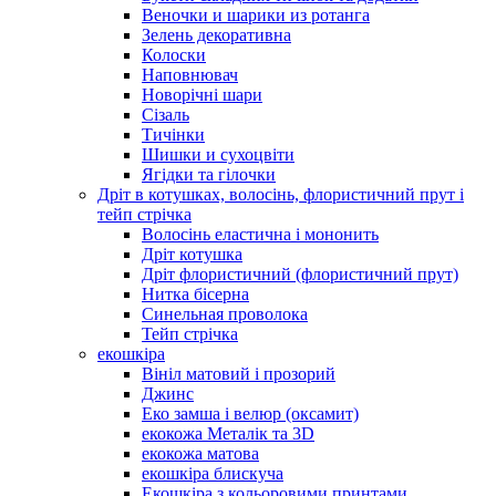
Веночки и шарики из ротанга
Зелень декоративна
Колоски
Наповнювач
Новорічні шари
Сізаль
Тичінки
Шишки и сухоцвіти
Ягідки та гілочки
Дріт в котушках, волосінь, флористичний прут і
тейп стрічка
Волосінь еластична і мононить
Дріт котушка
Дріт флористичний (флористичний прут)
Нитка бісерна
Синельная проволока
Тейп стрічка
екошкіра
Вініл матовий і прозорий
Джинс
Еко замша і велюр (оксамит)
екокожа Металік та 3D
екокожа матова
екошкіра блискуча
Екошкіра з кольоровими принтами