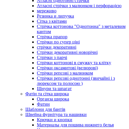
Атласні однотонні стрічки
Атласні стрічки з малюнком і перфорацією
мереживо
Резинка и липучка
Сітка з квітами
Стрічка коттонова "Однотонна" з металевим
кантом
Стрічка прапор
Стрічки по супер ціні
стрічки декоративні
Стрічки декоративні новорічні
Стрічки з парчі
Стрічки коттонові в смужку та клітку
Стрічки оксамитові (велюрові)
Стрічки репсові з малюнком
Стрічки репсові однотонні (звичайні і з
люрексом та полосою )
Шнури та шпагат
Фатін та сітка широка
Органза широка
Фатин
Шаблони для бантів
Швейна фурнітура та нашивки
Крючки и кнопки
Материалы для пошива нижнего белья