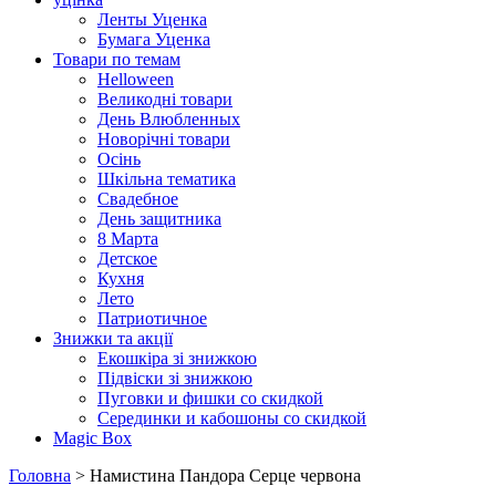
Ленты Уценка
Бумага Уценка
Товари по темам
Helloween
Великодні товари
День Влюбленных
Новорічні товари
Осінь
Шкільна тематика
Свадебное
День защитника
8 Марта
Детское
Кухня
Лето
Патриотичное
Знижки та акції
Екошкіра зі знижкою
Підвіски зі знижкою
Пуговки и фишки со скидкой
Серединки и кабошоны со скидкой
Magic Box
Головна
> Намистина Пандора Серце червона