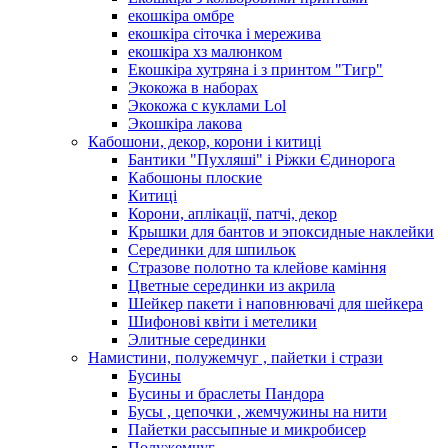
екошкіра омбре
екошкіра сіточка і мережива
екошкіра хз малюнком
Екошкіра хутряна і з принтом "Тигр"
Экокожа в наборах
Экокожа с куклами Lol
Экошкiра лакова
Кабошони, декор, корони і китиці
Бантики "Пухляші" і Ріжки Єдинорога
Кабошоны плоские
Китиці
Корони, аплікації, патчі, декор
Крышки для бантов и эпоксидные наклейки
Серединки для шпильок
Стразове полотно та клейове каміння
Цветные серединки из акрила
Шейкер пакети і наповнювачі для шейкера
Шифонові квіти і метелики
Элитные серединки
Намистини, полужемчуг , пайетки і стрази
Бусины
Бусины и браслеты Пандора
Бусы , цепочки , жемчужины на нити
Пайетки рассыпные и микробисер
Полужемчуг