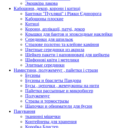
Экошкiра лакова
Кабошони, декор, корони і китиці
Бантики "Пухляші" і Ріжки Єдинорога
Кабошоны плоские
Китиці
Корони, аплікації, патчі, декор
Крышки для бантов и эпоксидные наклейки
Серединки для шпильок
Стразове полотно та клейове каміння
Цветные серединки из акрила
Шейкер пакети і наповнювачі для шейкера
Шифонові квіти і метелики
Элитные серединки
Намистини, полужемчуг , пайетки і стрази
Бусины
Бусины и браслеты Пандора
Бусы , цепочки , жемчужины на нити
Пайетки рассыпные и микробисер
Полужемчуг
Стразы и термостразы
Шапочки и обниматели для бусин
Пакування
тканинні мішечки
Контейнеры для хранения
Коробка Блистер