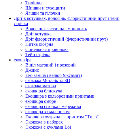
Тичінки
Шишки и сухоцвіти
Ягідки та гілочки
Дріт в котушках, волосінь, флористичний прут і тейп
стрічка
Волосінь еластична і мононить
Дріт котушка
Дріт флористичний (флористичний прут)
Нитка бісерна
Синельная проволока
Тейп стрічка
екошкіра
Вініл матовий і прозорий
Джинс
Еко замша і велюр (оксамит)
екокожа Металік та 3D
екокожа матова
екошкіра блискуча
Екошкіра з кольоровими принтами
екошкіра омбре
екошкіра сіточка і мережива
екошкіра хз малюнком
Екошкіра хутряна і з принтом "Тигр"
Экокожа в наборах
Экокожа с куклами Lol