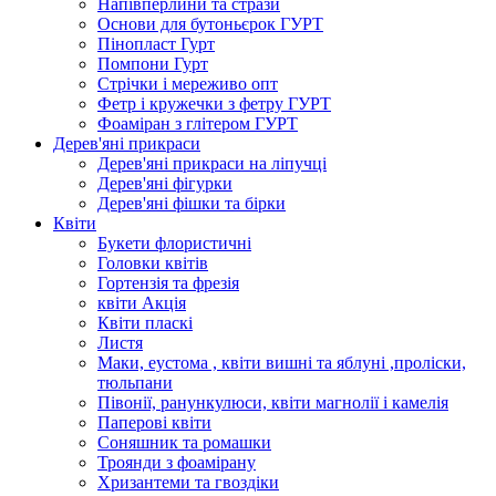
Напівперлини та стрази
Основи для бутоньєрок ГУРТ
Пінопласт Гурт
Помпони Гурт
Стрічки і мереживо опт
Фетр і кружечки з фетру ГУРТ
Фоаміран з глітером ГУРТ
Дерев'яні прикраси
Дерев'яні прикраси на ліпучці
Дерев'яні фігурки
Дерев'яні фішки та бірки
Квіти
Букети флористичні
Головки квітів
Гортензія та фрезія
квіти Акція
Квіти пласкі
Листя
Маки, еустома , квіти вишні та яблуні ,проліски,
тюльпани
Півонії, ранункулюси, квіти магнолії і камелія
Паперові квіти
Соняшник та ромашки
Троянди з фоамірану
Хризантеми та гвоздіки