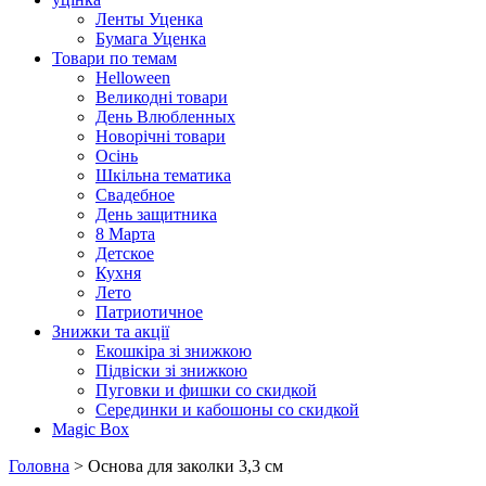
Ленты Уценка
Бумага Уценка
Товари по темам
Helloween
Великодні товари
День Влюбленных
Новорічні товари
Осінь
Шкільна тематика
Свадебное
День защитника
8 Марта
Детское
Кухня
Лето
Патриотичное
Знижки та акції
Екошкіра зі знижкою
Підвіски зі знижкою
Пуговки и фишки со скидкой
Серединки и кабошоны со скидкой
Magic Box
Головна
> Основа для заколки 3,3 см