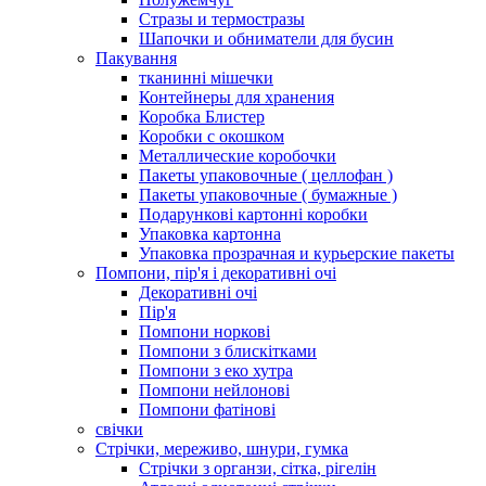
Стразы и термостразы
Шапочки и обниматели для бусин
Пакування
тканинні мішечки
Контейнеры для хранения
Коробка Блистер
Коробки с окошком
Металлические коробочки
Пакеты упаковочные ( целлофан )
Пакеты упаковочные ( бумажные )
Подарункові картонні коробки
Упаковка картонна
Упаковка прозрачная и курьерские пакеты
Помпони, пір'я і декоративні очі
Декоративні очі
Пір'я
Помпони норкові
Помпони з блискітками
Помпони з еко хутра
Помпони нейлонові
Помпони фатінові
свічки
Стрічки, мереживо, шнури, гумка
Стрічки з органзи, сітка, рігелін