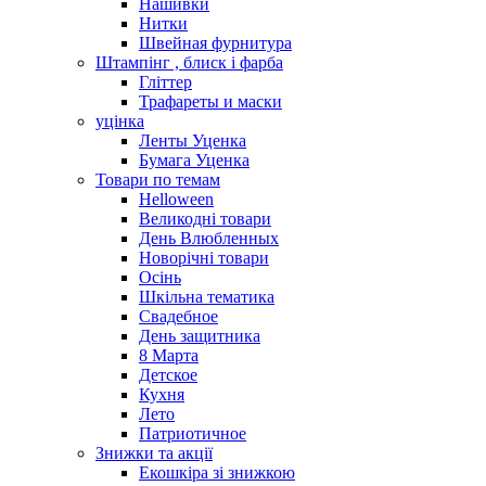
Нашивки
Нитки
Швейная фурнитура
Штампінг , блиск і фарба
Гліттер
Трафареты и маски
уцінка
Ленты Уценка
Бумага Уценка
Товари по темам
Helloween
Великодні товари
День Влюбленных
Новорічні товари
Осінь
Шкільна тематика
Свадебное
День защитника
8 Марта
Детское
Кухня
Лето
Патриотичное
Знижки та акції
Екошкіра зі знижкою