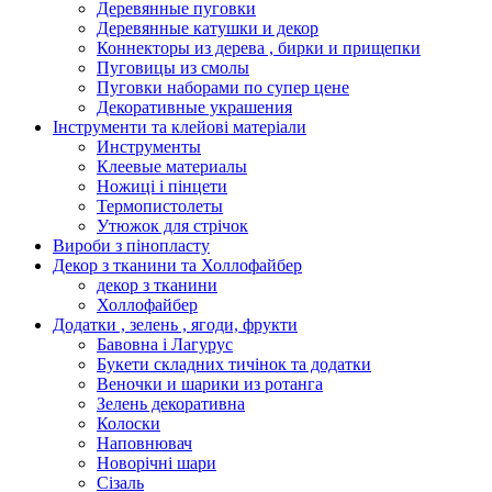
Деревянные пуговки
Деревянные катушки и декор
Коннекторы из дерева , бирки и прищепки
Пуговицы из смолы
Пуговки наборами по супер цене
Декоративные украшения
Інструменти та клейові матеріали
Инструменты
Клеевые материалы
Ножиці і пінцети
Термопистолеты
Утюжок для стрічок
Вироби з пінопласту
Декор з тканини та Холлофайбер
декор з тканини
Холлофайбер
Додатки , зелень , ягоди, фрукти
Бавовна і Лагурус
Букети складних тичінок та додатки
Веночки и шарики из ротанга
Зелень декоративна
Колоски
Наповнювач
Новорічні шари
Сізаль