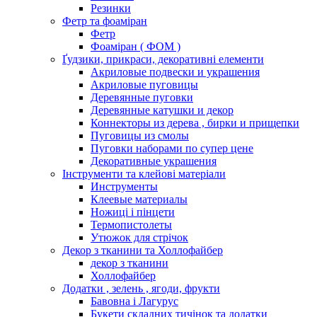
Резинки
Фетр та фоаміран
Фетр
Фоаміран ( ФОМ )
Ґудзики, прикраси, декоративні елементи
Акриловые подвески и украшения
Акриловые пуговицы
Деревянные пуговки
Деревянные катушки и декор
Коннекторы из дерева , бирки и прищепки
Пуговицы из смолы
Пуговки наборами по супер цене
Декоративные украшения
Інструменти та клейові матеріали
Инструменты
Клеевые материалы
Ножиці і пінцети
Термопистолеты
Утюжок для стрічок
Декор з тканини та Холлофайбер
декор з тканини
Холлофайбер
Додатки , зелень , ягоди, фрукти
Бавовна і Лагурус
Букети складних тичінок та додатки