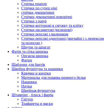
Стрічка прапор
Стрічки по супер ціні
стрічки декоративні
Стрічки декоративні новорічні
Стрічки з парчі
Стрічки коттонові в смужку та клітку
Стрічки оксамитові (велюрові)
Стрічки репсові з малюнком
Стрічки репсові однотонні (звичайні і з люрексом
та полосою )
Шнури та шпагат
Фатін та сітка широка
Органза широка
Фатин
Шаблони для бантів
Швейна фурнітура та нашивки
Крючки и кнопки
Материалы для пошива нижнего белья
Нашивки
Нитки
Швейная фурнитура
Штампінг , блиск і фарба
Гліттер
Трафареты и маски
уцінка