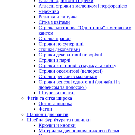
Атласні однотонні стрічки
Атласні стрічки з малюнком і перфорацією
мереживо
Резинка и липучка
Сітка з квітами
Стрічка коттонова "Однотонна" з металевим
кантом
Стрічка прапор
Стрічки по супер ціні
стрічки декоративні
Стрічки декоративні новорічні
Стрічки з парчі
Стрічки коттонові в смужку та клітку
Стрічки оксамитові (велюрові)
Стрічки репсові з малюнком
Стрічки репсові однотонні (звичайні і з
люрексом та полосою )
Шнури та шпагат
Фатін та сітка широка
Органза широка
Фатин
Шаблони для бантів
Швейна фурнітура та нашивки
Крючки и кнопки
Материалы для пошива нижнего белья