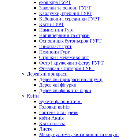
екошкіра ГУРТ
Заколки та основи ГУРТ
Каблучки, гребінці ГУРТ
Кабошони і серединки ГУРТ
Квіти ГУРТ
Намистини Гурт
Напівперлини та стрази
Основи для бутоньєрок ГУРТ
Пінопласт Гурт
Помпони Гурт
Стрічки і мереживо опт
Фетр і кружечки з фетру ГУРТ
Фоаміран з глітером ГУРТ
Дерев'яні прикраси
Дерев'яні прикраси на ліпучці
Дерев'яні фігурки
Дерев'яні фішки та бірки
Квіти
Букети флористичні
Головки квітів
Гортензія та фрезія
квіти Акція
Квіти пласкі
Листя
Маки, еустома , квіти вишні та яблуні