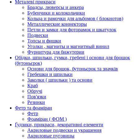
Металеві прикраси
Брадсы, люверсы и анкера
Бубенчики и колокольчики
Кольца и рамочки для альбомов ( блокнотов)
Металлические коннекторы
Петли и замки для фоторамок и шкатулок
Подвески
Топсы и фишки
Уголки , магниты и магнитный винил
Фурнитура для бижутерии
Обідки, шпильки, гумки, гребені і основи для брошок
(бутоньєрок)
Основи для брошок, бутоньєрок та значків
Гребешки и шпильки
Заколки ( шпильки ) та основи
Краб
Обручі
Пов'язки
Резинки
Фетр та фоаміран
Фетр
Фоаміран ( ФОМ )
Ґудзики, прикраси, декоративні елементи
Акриловые подвески и украшения
Акриловые пуговицы