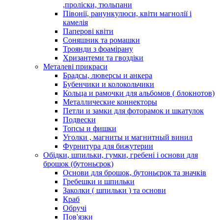
,проліски, тюльпани
Півонії, ранункулюси, квіти магнолії і
камелія
Паперові квіти
Соняшник та ромашки
Троянди з фоамірану
Хризантеми та гвоздіки
Металеві прикраси
Брадсы, люверсы и анкера
Бубенчики и колокольчики
Кольца и рамочки для альбомов ( блокнотов)
Металлические коннекторы
Петли и замки для фоторамок и шкатулок
Подвески
Топсы и фишки
Уголки , магниты и магнитный винил
Фурнитура для бижутерии
Обідки, шпильки, гумки, гребені і основи для
брошок (бутоньєрок)
Основи для брошок, бутоньєрок та значків
Гребешки и шпильки
Заколки ( шпильки ) та основи
Краб
Обручі
Пов'язки