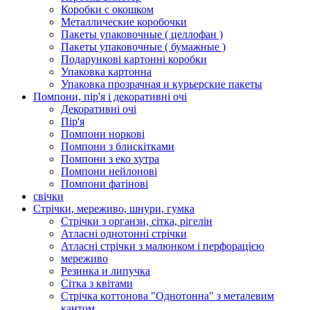
Коробки с окошком
Металлические коробочки
Пакеты упаковочные ( целлофан )
Пакеты упаковочные ( бумажные )
Подарункові картонні коробки
Упаковка картонна
Упаковка прозрачная и курьерские пакеты
Помпони, пір'я і декоративні очі
Декоративні очі
Пір'я
Помпони норкові
Помпони з блискітками
Помпони з еко хутра
Помпони нейлонові
Помпони фатінові
свічки
Стрічки, мереживо, шнури, гумка
Стрічки з органзи, сітка, рігелін
Атласні однотонні стрічки
Атласні стрічки з малюнком і перфорацією
мереживо
Резинка и липучка
Сітка з квітами
Стрічка коттонова "Однотонна" з металевим
кантом