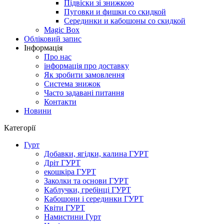
Підвіски зі знижкою
Пуговки и фишки со скидкой
Серединки и кабошоны со скидкой
Magic Box
Обліковий запис
Інформація
Про нас
інформація про доставку
Як зробити замовлення
Система знижок
Часто задавані питання
Контакти
Новини
Категорії
Гурт
Добавки, ягідки, калина ГУРТ
Дріт ГУРТ
екошкіра ГУРТ
Заколки та основи ГУРТ
Каблучки, гребінці ГУРТ
Кабошони і серединки ГУРТ
Квіти ГУРТ
Намистини Гурт