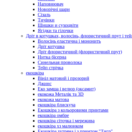
Наповнювач
Новорічні шари
Сізаль
Тичінки
Шишки и сухоцвіти
Ягідки та гілочки
Дріт в котушках, волосінь, флористичний прут і тей
Волосінь еластична і мононить
Дріт котушка
Дріт флористичний (флористичний прут)
Нитка бісерна
Синельная проволока
Тейп стрічка
екошкіра
Вініл матовий і прозорий
Джинс
Еко замша і велюр (оксамит)
екокожа Металік та 3D
екокожа матова
екошкіра блискуча
Екошкіра з кольоровими принтами
екошкіра омбре
екошкіра сіточка і мережива
екошкіра хз малюнком
Екошкіра хутряна і з принтом "Тигр"