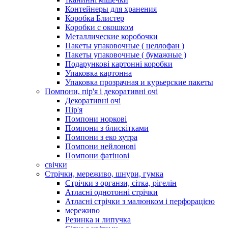
Контейнеры для хранения
Коробка Блистер
Коробки с окошком
Металлические коробочки
Пакеты упаковочные ( целлофан )
Пакеты упаковочные ( бумажные )
Подарункові картонні коробки
Упаковка картонна
Упаковка прозрачная и курьерские пакеты
Помпони, пір'я і декоративні очі
Декоративні очі
Пір'я
Помпони норкові
Помпони з блискітками
Помпони з еко хутра
Помпони нейлонові
Помпони фатінові
свічки
Стрічки, мереживо, шнури, гумка
Стрічки з органзи, сітка, рігелін
Атласні однотонні стрічки
Атласні стрічки з малюнком і перфорацією
мереживо
Резинка и липучка