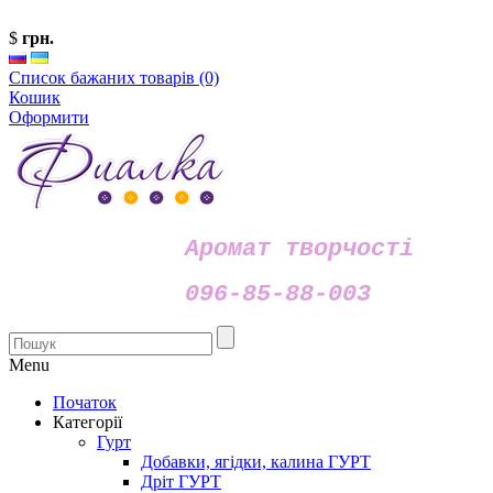
$
грн.
Список бажаних товарів (0)
Кошик
Оформити
Аромат творчості
096-85-88-003
Menu
Початок
Категорії
Гурт
Добавки, ягідки, калина ГУРТ
Дріт ГУРТ