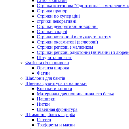
Сітка з квітами
Стрічка коттонова "Однотонна" з металевим 
Стрічка прапор
Стрічки по супер ціні
стрічки декоративні
Стрічки декоративні новорічні
Стрічки з парчі
Стрічки коттонові в смужку та клітку
Стрічки оксамитові (велюрові)
Стрічки репсові з малюнком
Стрічки репсові однотонні (звичайні і з люре
Шнури та шпагат
Фатін та сітка широка
Органза широка
Фатин
Шаблони для бантів
Швейна фурнітура та нашивки
Крючки и кнопки
Материалы для пошива нижнего белья
Нашивки
Нитки
Швейная фурнитура
Штампінг , блиск і фарба
Гліттер
Трафареты и маски