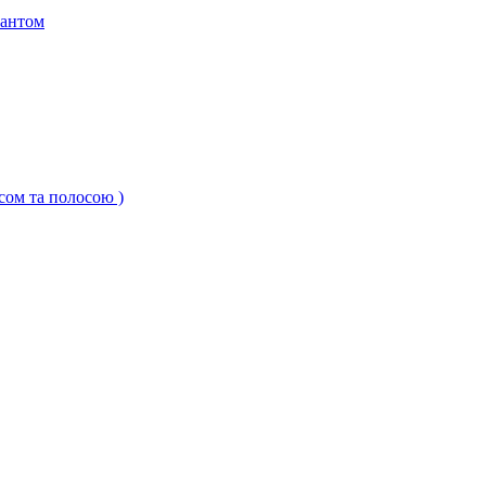
кантом
ксом та полосою )