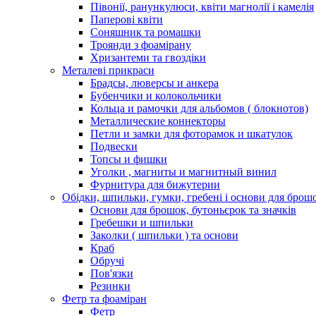
Півонії, ранункулюси, квіти магнолії і камелія
Паперові квіти
Соняшник та ромашки
Троянди з фоамірану
Хризантеми та гвоздіки
Металеві прикраси
Брадсы, люверсы и анкера
Бубенчики и колокольчики
Кольца и рамочки для альбомов ( блокнотов)
Металлические коннекторы
Петли и замки для фоторамок и шкатулок
Подвески
Топсы и фишки
Уголки , магниты и магнитный винил
Фурнитура для бижутерии
Обідки, шпильки, гумки, гребені і основи для брош
Основи для брошок, бутоньєрок та значків
Гребешки и шпильки
Заколки ( шпильки ) та основи
Краб
Обручі
Пов'язки
Резинки
Фетр та фоаміран
Фетр