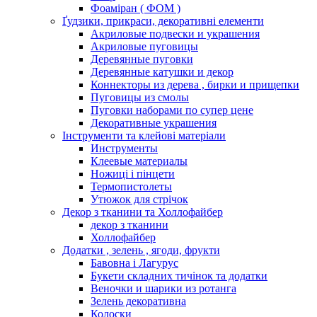
Фоаміран ( ФОМ )
Ґудзики, прикраси, декоративні елементи
Акриловые подвески и украшения
Акриловые пуговицы
Деревянные пуговки
Деревянные катушки и декор
Коннекторы из дерева , бирки и прищепки
Пуговицы из смолы
Пуговки наборами по супер цене
Декоративные украшения
Інструменти та клейові матеріали
Инструменты
Клеевые материалы
Ножиці і пінцети
Термопистолеты
Утюжок для стрічок
Декор з тканини та Холлофайбер
декор з тканини
Холлофайбер
Додатки , зелень , ягоди, фрукти
Бавовна і Лагурус
Букети складних тичінок та додатки
Веночки и шарики из ротанга
Зелень декоративна
Колоски