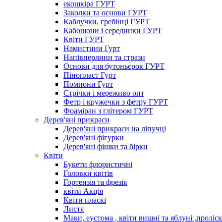
екошкіра ГУРТ
Заколки та основи ГУРТ
Каблучки, гребінці ГУРТ
Кабошони і серединки ГУРТ
Квіти ГУРТ
Намистини Гурт
Напівперлини та стрази
Основи для бутоньєрок ГУРТ
Пінопласт Гурт
Помпони Гурт
Стрічки і мереживо опт
Фетр і кружечки з фетру ГУРТ
Фоаміран з глітером ГУРТ
Дерев'яні прикраси
Дерев'яні прикраси на ліпучці
Дерев'яні фігурки
Дерев'яні фішки та бірки
Квіти
Букети флористичні
Головки квітів
Гортензія та фрезія
квіти Акція
Квіти пласкі
Листя
Маки, еустома , квіти вишні та яблуні ,проліс