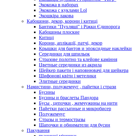
Экокожа в наборах
Экокожа с куклами Lol
Экошкiра лакова
Кабошони, декор, корони і китиці
Бантики "Пухляші" і Ріжки Єдинорога
Кабошоны плоские
Китиці
Корони, аплікації, патчі, декор
Крышки для бантов и эпоксидные наклейки
Серединки для шпильок
Стразове полотно та клейове каміння
Цветные серединки из акрила
Шейкер пакети і наповнювачі для шейкера
Шифонові квіти і метелики
Элитные серединки
Намистини, полужемчуг , пайетки і стрази
Бусины
Бусины и браслеты Пандора
Бусы , цепочки , жемчужины на нити
Пайетки рассыпные и микробисер
Полужемчуг
Стразы и термостразы
Шапочки и обниматели для бусин
Пакування
тканинні мішечки