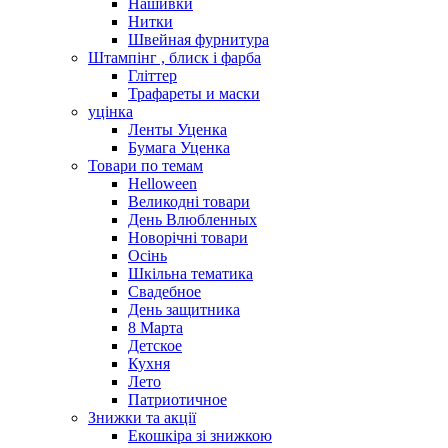
Нашивки
Нитки
Швейная фурнитура
Штампінг , блиск і фарба
Гліттер
Трафареты и маски
уцінка
Ленты Уценка
Бумага Уценка
Товари по темам
Helloween
Великодні товари
День Влюбленных
Новорічні товари
Осінь
Шкільна тематика
Свадебное
День защитника
8 Марта
Детское
Кухня
Лето
Патриотичное
Знижки та акції
Екошкіра зі знижкою