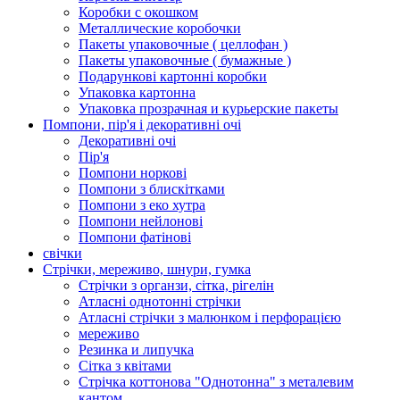
Коробки с окошком
Металлические коробочки
Пакеты упаковочные ( целлофан )
Пакеты упаковочные ( бумажные )
Подарункові картонні коробки
Упаковка картонна
Упаковка прозрачная и курьерские пакеты
Помпони, пір'я і декоративні очі
Декоративні очі
Пір'я
Помпони норкові
Помпони з блискітками
Помпони з еко хутра
Помпони нейлонові
Помпони фатінові
свічки
Стрічки, мереживо, шнури, гумка
Стрічки з органзи, сітка, рігелін
Атласні однотонні стрічки
Атласні стрічки з малюнком і перфорацією
мереживо
Резинка и липучка
Сітка з квітами
Стрічка коттонова "Однотонна" з металевим
кантом