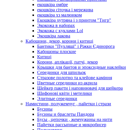
екошкіра омбре
екошкіра сіточка і мережива
екошкіра хз малюнком
Екошкіра хутряна і з принтом "Тигр"
Экокожа в наборах
Экокожа с куклами Lol
Экошкiра лакова
Кабошони, декор, корони і китиці
Бантики "Пухляші" і Ріжки Єдинорога
Кабошоны плоские
Китиці
Корони, аплікації, патчі, декор
Крышки для бантов и эпоксидные наклейки
Серединки для шпильок
Стразове полотно та клейове каміння
Цветные серединки из акрила
Шейкер пакети і наповнювачі для шейкера
Шифонові квіти і метелики
Элитные серединки
Намистини, полужемчуг , пайетки і стрази
Бусины
Бусины и браслеты Пандора
Бусы , цепочки , жемчужины на нити
Пайетки рассыпные и микробисер
Полужемчуг