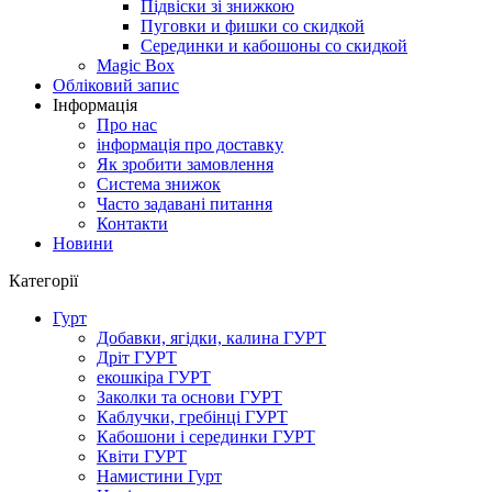
Підвіски зі знижкою
Пуговки и фишки со скидкой
Серединки и кабошоны со скидкой
Magic Box
Обліковий запис
Інформація
Про нас
інформація про доставку
Як зробити замовлення
Система знижок
Часто задавані питання
Контакти
Новини
Категорії
Гурт
Добавки, ягідки, калина ГУРТ
Дріт ГУРТ
екошкіра ГУРТ
Заколки та основи ГУРТ
Каблучки, гребінці ГУРТ
Кабошони і серединки ГУРТ
Квіти ГУРТ
Намистини Гурт