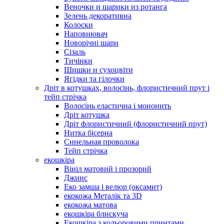
Веночки и шарики из ротанга
Зелень декоративна
Колоски
Наповнювач
Новорічні шари
Сізаль
Тичінки
Шишки и сухоцвіти
Ягідки та гілочки
Дріт в котушках, волосінь, флористичний прут і
тейп стрічка
Волосінь еластична і мононить
Дріт котушка
Дріт флористичний (флористичний прут)
Нитка бісерна
Синельная проволока
Тейп стрічка
екошкіра
Вініл матовий і прозорий
Джинс
Еко замша і велюр (оксамит)
екокожа Металік та 3D
екокожа матова
екошкіра блискуча
Екошкіра з кольоровими принтами