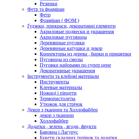
Резинки
Фетр та фоаміран
Фетр
Фоаміран ( ФОМ )
Ґудзики, прикраси, декоративні елементи
Акриловые подвески и украшения
Акриловые пуговицы
Деревянные пуговки
Деревянные катушки и декор
Коннекторы из дерева , бирки и прищепки
Пуговицы из смолы
Пуговки наборами по супер цене
Декоративные украшения
Інструменти та клейові матеріали
Инструменты
Клеевые материалы
Ножиці і пінцети
Термопистолеты
Утюжок для стрічок
Декор з тканини та Холлофайбер
декор з тканини
Холлофайбер
Додатки , зелень , ягоди, фрукти
Бавовна і Лагурус
Букети складних тичінок та додатки