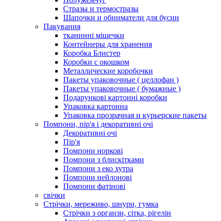
Стразы и термостразы
Шапочки и обниматели для бусин
Пакування
тканинні мішечки
Контейнеры для хранения
Коробка Блистер
Коробки с окошком
Металлические коробочки
Пакеты упаковочные ( целлофан )
Пакеты упаковочные ( бумажные )
Подарункові картонні коробки
Упаковка картонна
Упаковка прозрачная и курьерские пакеты
Помпони, пір'я і декоративні очі
Декоративні очі
Пір'я
Помпони норкові
Помпони з блискітками
Помпони з еко хутра
Помпони нейлонові
Помпони фатінові
свічки
Стрічки, мереживо, шнури, гумка
Стрічки з органзи, сітка, рігелін