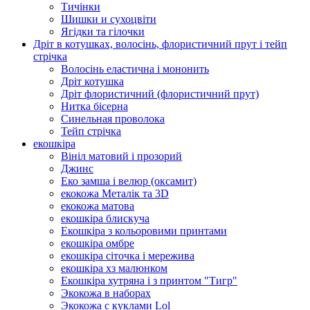
Тичінки
Шишки и сухоцвіти
Ягідки та гілочки
Дріт в котушках, волосінь, флористичний прут і тейп
стрічка
Волосінь еластична і мононить
Дріт котушка
Дріт флористичний (флористичний прут)
Нитка бісерна
Синельная проволока
Тейп стрічка
екошкіра
Вініл матовий і прозорий
Джинс
Еко замша і велюр (оксамит)
екокожа Металік та 3D
екокожа матова
екошкіра блискуча
Екошкіра з кольоровими принтами
екошкіра омбре
екошкіра сіточка і мережива
екошкіра хз малюнком
Екошкіра хутряна і з принтом "Тигр"
Экокожа в наборах
Экокожа с куклами Lol