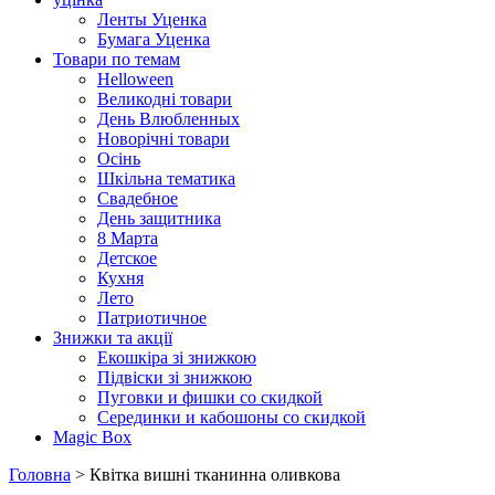
Ленты Уценка
Бумага Уценка
Товари по темам
Helloween
Великодні товари
День Влюбленных
Новорічні товари
Осінь
Шкільна тематика
Свадебное
День защитника
8 Марта
Детское
Кухня
Лето
Патриотичное
Знижки та акції
Екошкіра зі знижкою
Підвіски зі знижкою
Пуговки и фишки со скидкой
Серединки и кабошоны со скидкой
Magic Box
Головна
> Квітка вишні тканинна оливкова