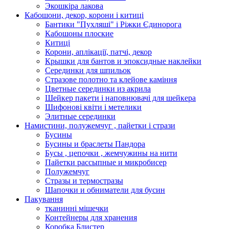
Экошкiра лакова
Кабошони, декор, корони і китиці
Бантики "Пухляші" і Ріжки Єдинорога
Кабошоны плоские
Китиці
Корони, аплікації, патчі, декор
Крышки для бантов и эпоксидные наклейки
Серединки для шпильок
Стразове полотно та клейове каміння
Цветные серединки из акрила
Шейкер пакети і наповнювачі для шейкера
Шифонові квіти і метелики
Элитные серединки
Намистини, полужемчуг , пайетки і стрази
Бусины
Бусины и браслеты Пандора
Бусы , цепочки , жемчужины на нити
Пайетки рассыпные и микробисер
Полужемчуг
Стразы и термостразы
Шапочки и обниматели для бусин
Пакування
тканинні мішечки
Контейнеры для хранения
Коробка Блистер