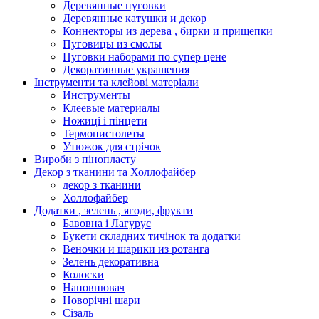
Деревянные пуговки
Деревянные катушки и декор
Коннекторы из дерева , бирки и прищепки
Пуговицы из смолы
Пуговки наборами по супер цене
Декоративные украшения
Інструменти та клейові матеріали
Инструменты
Клеевые материалы
Ножиці і пінцети
Термопистолеты
Утюжок для стрічок
Вироби з пінопласту
Декор з тканини та Холлофайбер
декор з тканини
Холлофайбер
Додатки , зелень , ягоди, фрукти
Бавовна і Лагурус
Букети складних тичінок та додатки
Веночки и шарики из ротанга
Зелень декоративна
Колоски
Наповнювач
Новорічні шари
Сізаль