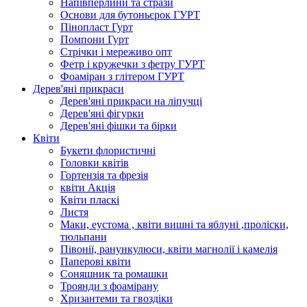
Напівперлини та стрази
Основи для бутоньєрок ГУРТ
Пінопласт Гурт
Помпони Гурт
Стрічки і мереживо опт
Фетр і кружечки з фетру ГУРТ
Фоаміран з глітером ГУРТ
Дерев'яні прикраси
Дерев'яні прикраси на ліпучці
Дерев'яні фігурки
Дерев'яні фішки та бірки
Квіти
Букети флористичні
Головки квітів
Гортензія та фрезія
квіти Акція
Квіти пласкі
Листя
Маки, еустома , квіти вишні та яблуні ,проліски,
тюльпани
Півонії, ранункулюси, квіти магнолії і камелія
Паперові квіти
Соняшник та ромашки
Троянди з фоамірану
Хризантеми та гвоздіки