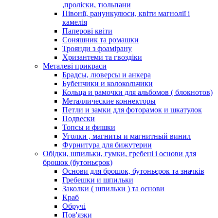
,проліски, тюльпани
Півонії, ранункулюси, квіти магнолії і
камелія
Паперові квіти
Соняшник та ромашки
Троянди з фоамірану
Хризантеми та гвоздіки
Металеві прикраси
Брадсы, люверсы и анкера
Бубенчики и колокольчики
Кольца и рамочки для альбомов ( блокнотов)
Металлические коннекторы
Петли и замки для фоторамок и шкатулок
Подвески
Топсы и фишки
Уголки , магниты и магнитный винил
Фурнитура для бижутерии
Обідки, шпильки, гумки, гребені і основи для
брошок (бутоньєрок)
Основи для брошок, бутоньєрок та значків
Гребешки и шпильки
Заколки ( шпильки ) та основи
Краб
Обручі
Пов'язки