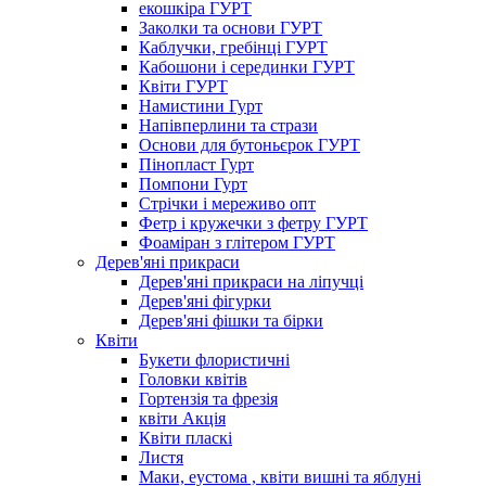
екошкіра ГУРТ
Заколки та основи ГУРТ
Каблучки, гребінці ГУРТ
Кабошони і серединки ГУРТ
Квіти ГУРТ
Намистини Гурт
Напівперлини та стрази
Основи для бутоньєрок ГУРТ
Пінопласт Гурт
Помпони Гурт
Стрічки і мереживо опт
Фетр і кружечки з фетру ГУРТ
Фоаміран з глітером ГУРТ
Дерев'яні прикраси
Дерев'яні прикраси на ліпучці
Дерев'яні фігурки
Дерев'яні фішки та бірки
Квіти
Букети флористичні
Головки квітів
Гортензія та фрезія
квіти Акція
Квіти пласкі
Листя
Маки, еустома , квіти вишні та яблуні