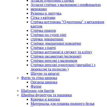
Атласні однотонні стрічки
Атласні стрічки з малюнком і перфорацією
мереживо
Резинка и липучка
Сітка з квітами
Стрічка коттонова "Однотонна" з металевим
кантом
Стрічка прапор
Стрічки по супер ціні
стрічки декоративні
Стрічки декоративні новорічні
Стрічки з парчі
Стрічки коттонові в смужку та клітку
Стрічки оксамитові (велюрові)
Стрічки репсові з малюнком
Стрічки репсові однотонні (звичайні і з
люрексом та полосою )
Шнури та шпагат
Фатін та сітка широка
Органза широка
Фатин
Шаблони для бантів
Швейна фурнітура та нашивки
Крючки и кнопки
Материалы для пошива нижнего белья