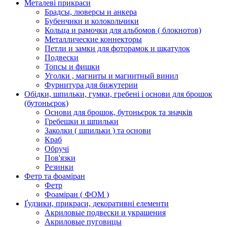
Металеві прикраси
Брадсы, люверсы и анкера
Бубенчики и колокольчики
Кольца и рамочки для альбомов ( блокнотов)
Металлические коннекторы
Петли и замки для фоторамок и шкатулок
Подвески
Топсы и фишки
Уголки , магниты и магнитный винил
Фурнитура для бижутерии
Обідки, шпильки, гумки, гребені і основи для брошок
(бутоньєрок)
Основи для брошок, бутоньєрок та значків
Гребешки и шпильки
Заколки ( шпильки ) та основи
Краб
Обручі
Пов'язки
Резинки
Фетр та фоаміран
Фетр
Фоаміран ( ФОМ )
Ґудзики, прикраси, декоративні елементи
Акриловые подвески и украшения
Акриловые пуговицы