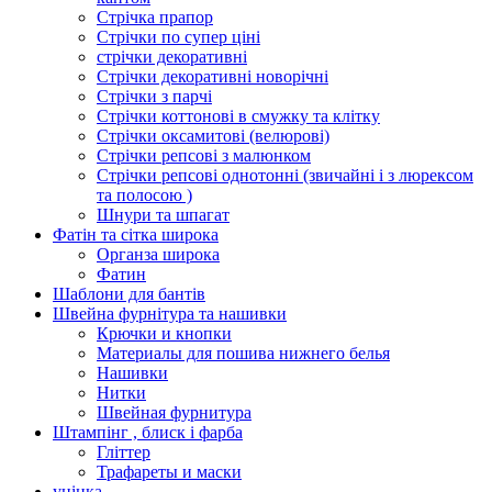
Стрічка прапор
Стрічки по супер ціні
стрічки декоративні
Стрічки декоративні новорічні
Стрічки з парчі
Стрічки коттонові в смужку та клітку
Стрічки оксамитові (велюрові)
Стрічки репсові з малюнком
Стрічки репсові однотонні (звичайні і з люрексом
та полосою )
Шнури та шпагат
Фатін та сітка широка
Органза широка
Фатин
Шаблони для бантів
Швейна фурнітура та нашивки
Крючки и кнопки
Материалы для пошива нижнего белья
Нашивки
Нитки
Швейная фурнитура
Штампінг , блиск і фарба
Гліттер
Трафареты и маски
уцінка