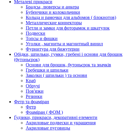
Металеві прикраси
Брадсы, люверсы и анкера
Бубенчики и колокольчики
Кольца и рамочки для альбомов ( блокнотов)
Металлические коннекторы
Петли и замки для фоторамок и шкатулок
Подвески
Топсы и фишки
Уголки , магниты и магнитный винил
Фурнитура для бижутерии
Обідки, шпильки, гумки, гребені і основи для брошок
(бутоньєрок)
Основи для брошок, бутоньєрок та значків
Гребешки и шпильки
Заколки ( шпильки ) та основи
Краб
Обручі
Пов'язки
Резинки
Фетр та фоаміран
Фетр
Фоаміран ( ФОМ )
Ґудзики, прикраси, декоративні елементи
Акриловые подвески и украшения
Акриловые пуговицы