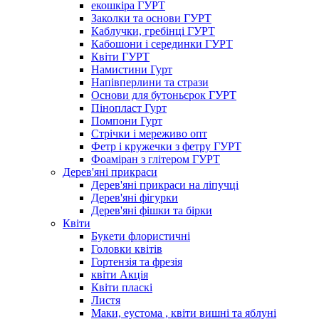
екошкіра ГУРТ
Заколки та основи ГУРТ
Каблучки, гребінці ГУРТ
Кабошони і серединки ГУРТ
Квіти ГУРТ
Намистини Гурт
Напівперлини та стрази
Основи для бутоньєрок ГУРТ
Пінопласт Гурт
Помпони Гурт
Стрічки і мереживо опт
Фетр і кружечки з фетру ГУРТ
Фоаміран з глітером ГУРТ
Дерев'яні прикраси
Дерев'яні прикраси на ліпучці
Дерев'яні фігурки
Дерев'яні фішки та бірки
Квіти
Букети флористичні
Головки квітів
Гортензія та фрезія
квіти Акція
Квіти пласкі
Листя
Маки, еустома , квіти вишні та яблуні