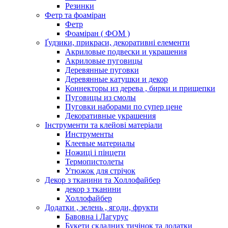
Резинки
Фетр та фоаміран
Фетр
Фоаміран ( ФОМ )
Ґудзики, прикраси, декоративні елементи
Акриловые подвески и украшения
Акриловые пуговицы
Деревянные пуговки
Деревянные катушки и декор
Коннекторы из дерева , бирки и прищепки
Пуговицы из смолы
Пуговки наборами по супер цене
Декоративные украшения
Інструменти та клейові матеріали
Инструменты
Клеевые материалы
Ножиці і пінцети
Термопистолеты
Утюжок для стрічок
Декор з тканини та Холлофайбер
декор з тканини
Холлофайбер
Додатки , зелень , ягоди, фрукти
Бавовна і Лагурус
Букети складних тичінок та додатки