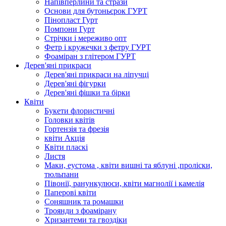
Напівперлини та стрази
Основи для бутоньєрок ГУРТ
Пінопласт Гурт
Помпони Гурт
Стрічки і мереживо опт
Фетр і кружечки з фетру ГУРТ
Фоаміран з глітером ГУРТ
Дерев'яні прикраси
Дерев'яні прикраси на ліпучці
Дерев'яні фігурки
Дерев'яні фішки та бірки
Квіти
Букети флористичні
Головки квітів
Гортензія та фрезія
квіти Акція
Квіти пласкі
Листя
Маки, еустома , квіти вишні та яблуні ,проліски,
тюльпани
Півонії, ранункулюси, квіти магнолії і камелія
Паперові квіти
Соняшник та ромашки
Троянди з фоамірану
Хризантеми та гвоздіки