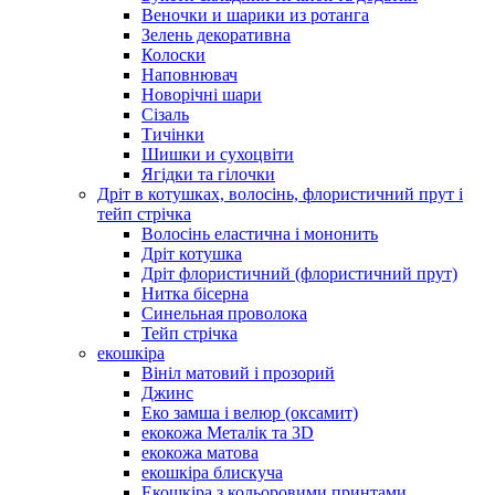
Веночки и шарики из ротанга
Зелень декоративна
Колоски
Наповнювач
Новорічні шари
Сізаль
Тичінки
Шишки и сухоцвіти
Ягідки та гілочки
Дріт в котушках, волосінь, флористичний прут і
тейп стрічка
Волосінь еластична і мононить
Дріт котушка
Дріт флористичний (флористичний прут)
Нитка бісерна
Синельная проволока
Тейп стрічка
екошкіра
Вініл матовий і прозорий
Джинс
Еко замша і велюр (оксамит)
екокожа Металік та 3D
екокожа матова
екошкіра блискуча
Екошкіра з кольоровими принтами