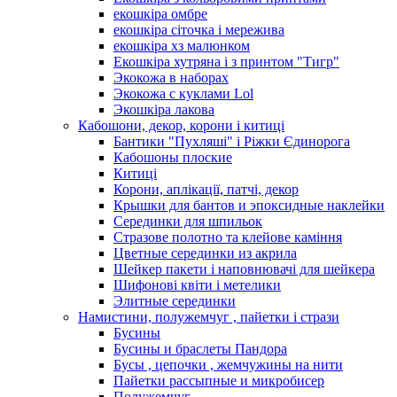
екошкіра омбре
екошкіра сіточка і мережива
екошкіра хз малюнком
Екошкіра хутряна і з принтом "Тигр"
Экокожа в наборах
Экокожа с куклами Lol
Экошкiра лакова
Кабошони, декор, корони і китиці
Бантики "Пухляші" і Ріжки Єдинорога
Кабошоны плоские
Китиці
Корони, аплікації, патчі, декор
Крышки для бантов и эпоксидные наклейки
Серединки для шпильок
Стразове полотно та клейове каміння
Цветные серединки из акрила
Шейкер пакети і наповнювачі для шейкера
Шифонові квіти і метелики
Элитные серединки
Намистини, полужемчуг , пайетки і стрази
Бусины
Бусины и браслеты Пандора
Бусы , цепочки , жемчужины на нити
Пайетки рассыпные и микробисер
Полужемчуг