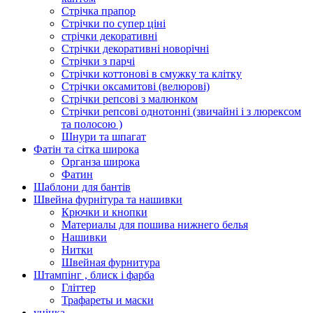
Стрічка прапор
Стрічки по супер ціні
стрічки декоративні
Стрічки декоративні новорічні
Стрічки з парчі
Стрічки коттонові в смужку та клітку
Стрічки оксамитові (велюрові)
Стрічки репсові з малюнком
Стрічки репсові однотонні (звичайні і з люрексом
та полосою )
Шнури та шпагат
Фатін та сітка широка
Органза широка
Фатин
Шаблони для бантів
Швейна фурнітура та нашивки
Крючки и кнопки
Материалы для пошива нижнего белья
Нашивки
Нитки
Швейная фурнитура
Штампінг , блиск і фарба
Гліттер
Трафареты и маски
уцінка