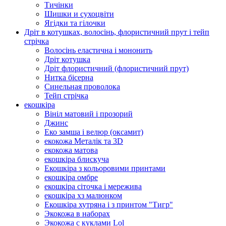
Тичінки
Шишки и сухоцвіти
Ягідки та гілочки
Дріт в котушках, волосінь, флористичний прут і тейп
стрічка
Волосінь еластична і мононить
Дріт котушка
Дріт флористичний (флористичний прут)
Нитка бісерна
Синельная проволока
Тейп стрічка
екошкіра
Вініл матовий і прозорий
Джинс
Еко замша і велюр (оксамит)
екокожа Металік та 3D
екокожа матова
екошкіра блискуча
Екошкіра з кольоровими принтами
екошкіра омбре
екошкіра сіточка і мережива
екошкіра хз малюнком
Екошкіра хутряна і з принтом "Тигр"
Экокожа в наборах
Экокожа с куклами Lol