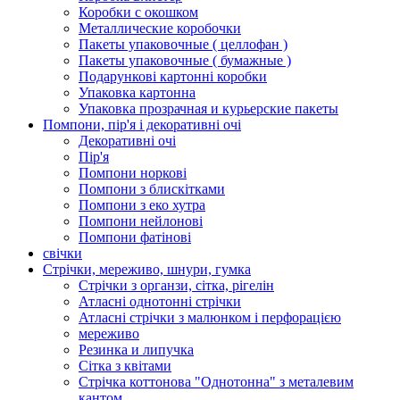
Коробки с окошком
Металлические коробочки
Пакеты упаковочные ( целлофан )
Пакеты упаковочные ( бумажные )
Подарункові картонні коробки
Упаковка картонна
Упаковка прозрачная и курьерские пакеты
Помпони, пір'я і декоративні очі
Декоративні очі
Пір'я
Помпони норкові
Помпони з блискітками
Помпони з еко хутра
Помпони нейлонові
Помпони фатінові
свічки
Стрічки, мереживо, шнури, гумка
Стрічки з органзи, сітка, рігелін
Атласні однотонні стрічки
Атласні стрічки з малюнком і перфорацією
мереживо
Резинка и липучка
Сітка з квітами
Стрічка коттонова "Однотонна" з металевим
кантом