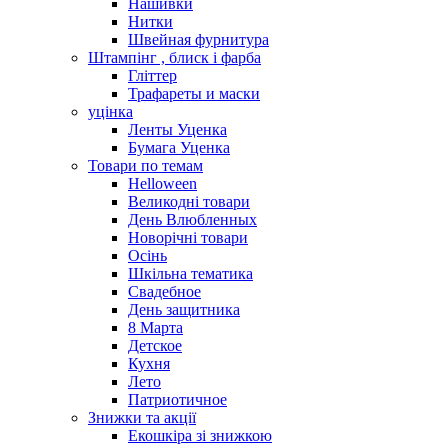
Нашивки
Нитки
Швейная фурнитура
Штампінг , блиск і фарба
Гліттер
Трафареты и маски
уцінка
Ленты Уценка
Бумага Уценка
Товари по темам
Helloween
Великодні товари
День Влюбленных
Новорічні товари
Осінь
Шкільна тематика
Свадебное
День защитника
8 Марта
Детское
Кухня
Лето
Патриотичное
Знижки та акції
Екошкіра зі знижкою