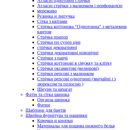
Атласні однотонні стрічки
Атласні стрічки з малюнком і перфорацією
мереживо
Резинка и липучка
Сітка з квітами
Стрічка коттонова "Однотонна" з металевим
кантом
Стрічка прапор
Стрічки по супер ціні
стрічки декоративні
Стрічки декоративні новорічні
Стрічки з парчі
Стрічки коттонові в смужку та клітку
Стрічки оксамитові (велюрові)
Стрічки репсові з малюнком
Стрічки репсові однотонні (звичайні і з
люрексом та полосою )
Шнури та шпагат
Фатін та сітка широка
Органза широка
Фатин
Шаблони для бантів
Швейна фурнітура та нашивки
Крючки и кнопки
Материалы для пошива нижнего белья