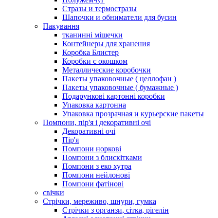
Стразы и термостразы
Шапочки и обниматели для бусин
Пакування
тканинні мішечки
Контейнеры для хранения
Коробка Блистер
Коробки с окошком
Металлические коробочки
Пакеты упаковочные ( целлофан )
Пакеты упаковочные ( бумажные )
Подарункові картонні коробки
Упаковка картонна
Упаковка прозрачная и курьерские пакеты
Помпони, пір'я і декоративні очі
Декоративні очі
Пір'я
Помпони норкові
Помпони з блискітками
Помпони з еко хутра
Помпони нейлонові
Помпони фатінові
свічки
Стрічки, мереживо, шнури, гумка
Стрічки з органзи, сітка, рігелін