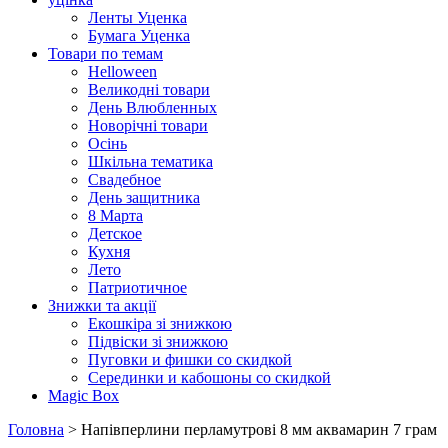
Ленты Уценка
Бумага Уценка
Товари по темам
Helloween
Великодні товари
День Влюбленных
Новорічні товари
Осінь
Шкільна тематика
Свадебное
День защитника
8 Марта
Детское
Кухня
Лето
Патриотичное
Знижки та акції
Екошкіра зі знижкою
Підвіски зі знижкою
Пуговки и фишки со скидкой
Серединки и кабошоны со скидкой
Magic Box
Головна
> Напівперлини перламутрові 8 мм аквамарин 7 грам