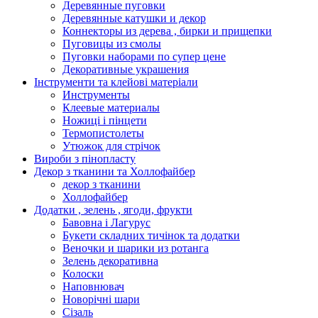
Деревянные пуговки
Деревянные катушки и декор
Коннекторы из дерева , бирки и прищепки
Пуговицы из смолы
Пуговки наборами по супер цене
Декоративные украшения
Інструменти та клейові матеріали
Инструменты
Клеевые материалы
Ножиці і пінцети
Термопистолеты
Утюжок для стрічок
Вироби з пінопласту
Декор з тканини та Холлофайбер
декор з тканини
Холлофайбер
Додатки , зелень , ягоди, фрукти
Бавовна і Лагурус
Букети складних тичінок та додатки
Веночки и шарики из ротанга
Зелень декоративна
Колоски
Наповнювач
Новорічні шари
Сізаль