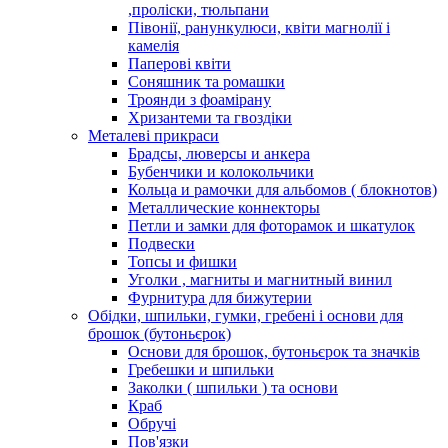
,проліски, тюльпани
Півонії, ранункулюси, квіти магнолії і
камелія
Паперові квіти
Соняшник та ромашки
Троянди з фоамірану
Хризантеми та гвоздіки
Металеві прикраси
Брадсы, люверсы и анкера
Бубенчики и колокольчики
Кольца и рамочки для альбомов ( блокнотов)
Металлические коннекторы
Петли и замки для фоторамок и шкатулок
Подвески
Топсы и фишки
Уголки , магниты и магнитный винил
Фурнитура для бижутерии
Обідки, шпильки, гумки, гребені і основи для
брошок (бутоньєрок)
Основи для брошок, бутоньєрок та значків
Гребешки и шпильки
Заколки ( шпильки ) та основи
Краб
Обручі
Пов'язки