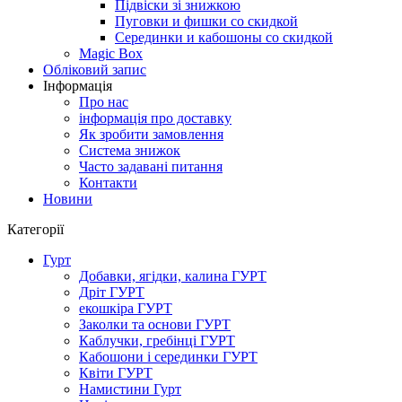
Підвіски зі знижкою
Пуговки и фишки со скидкой
Серединки и кабошоны со скидкой
Magic Box
Обліковий запис
Інформація
Про нас
інформація про доставку
Як зробити замовлення
Система знижок
Часто задавані питання
Контакти
Новини
Категорії
Гурт
Добавки, ягідки, калина ГУРТ
Дріт ГУРТ
екошкіра ГУРТ
Заколки та основи ГУРТ
Каблучки, гребінці ГУРТ
Кабошони і серединки ГУРТ
Квіти ГУРТ
Намистини Гурт