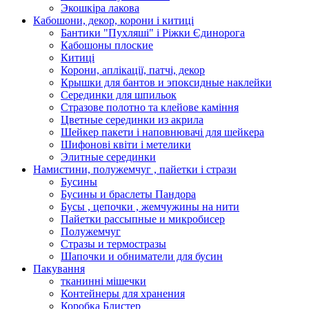
Экошкiра лакова
Кабошони, декор, корони і китиці
Бантики "Пухляші" і Ріжки Єдинорога
Кабошоны плоские
Китиці
Корони, аплікації, патчі, декор
Крышки для бантов и эпоксидные наклейки
Серединки для шпильок
Стразове полотно та клейове каміння
Цветные серединки из акрила
Шейкер пакети і наповнювачі для шейкера
Шифонові квіти і метелики
Элитные серединки
Намистини, полужемчуг , пайетки і стрази
Бусины
Бусины и браслеты Пандора
Бусы , цепочки , жемчужины на нити
Пайетки рассыпные и микробисер
Полужемчуг
Стразы и термостразы
Шапочки и обниматели для бусин
Пакування
тканинні мішечки
Контейнеры для хранения
Коробка Блистер