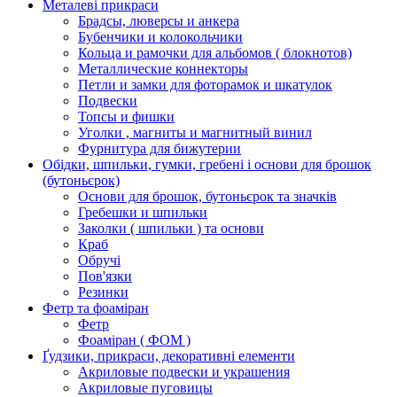
Металеві прикраси
Брадсы, люверсы и анкера
Бубенчики и колокольчики
Кольца и рамочки для альбомов ( блокнотов)
Металлические коннекторы
Петли и замки для фоторамок и шкатулок
Подвески
Топсы и фишки
Уголки , магниты и магнитный винил
Фурнитура для бижутерии
Обідки, шпильки, гумки, гребені і основи для брошок
(бутоньєрок)
Основи для брошок, бутоньєрок та значків
Гребешки и шпильки
Заколки ( шпильки ) та основи
Краб
Обручі
Пов'язки
Резинки
Фетр та фоаміран
Фетр
Фоаміран ( ФОМ )
Ґудзики, прикраси, декоративні елементи
Акриловые подвески и украшения
Акриловые пуговицы