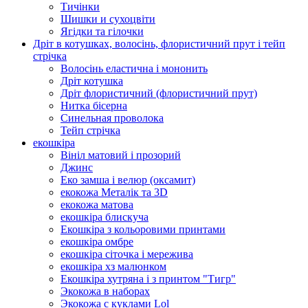
Тичінки
Шишки и сухоцвіти
Ягідки та гілочки
Дріт в котушках, волосінь, флористичний прут і тейп
стрічка
Волосінь еластична і мононить
Дріт котушка
Дріт флористичний (флористичний прут)
Нитка бісерна
Синельная проволока
Тейп стрічка
екошкіра
Вініл матовий і прозорий
Джинс
Еко замша і велюр (оксамит)
екокожа Металік та 3D
екокожа матова
екошкіра блискуча
Екошкіра з кольоровими принтами
екошкіра омбре
екошкіра сіточка і мережива
екошкіра хз малюнком
Екошкіра хутряна і з принтом "Тигр"
Экокожа в наборах
Экокожа с куклами Lol