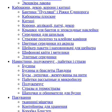
Экошкiра лакова
Кабошони, декор, корони і китиці
Бантики "Пухляші" і Ріжки Єдинорога
Кабошоны плоские
Китиці
Корони, аплікації, патчі, декор
Крышки для бантов и эпоксидные наклейки
Серединки для шпильок
Стразове полотно та клейове каміння
Цветные серединки из акрила
Шейкер пакети і наповнювачі для шейкера
Шифонові квіти і метелики
Элитные серединки
Намистини, полужемчуг , пайетки і стрази
Бусины
Бусины и браслеты Пандора
Бусы , цепочки , жемчужины на нити
Пайетки рассыпные и микробисер
Полужемчуг
Стразы и термостразы
Шапочки и обниматели для бусин
Пакування
тканинні мішечки
Контейнеры для хранения
Коробка Блистер