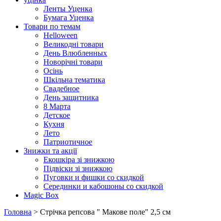
Ленты Уценка
Бумага Уценка
Товари по темам
Helloween
Великодні товари
День Влюбленных
Новорічні товари
Осінь
Шкільна тематика
Свадебное
День защитника
8 Марта
Детское
Кухня
Лето
Патриотичное
Знижки та акції
Екошкіра зі знижкою
Підвіски зі знижкою
Пуговки и фишки со скидкой
Серединки и кабошоны со скидкой
Magic Box
Головна
> Стрічка репсова " Макове поле" 2,5 см