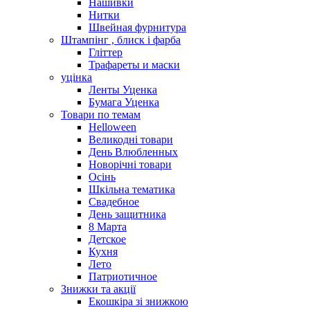
Нашивки
Нитки
Швейная фурнитура
Штампінг , блиск і фарба
Гліттер
Трафареты и маски
уцінка
Ленты Уценка
Бумага Уценка
Товари по темам
Helloween
Великодні товари
День Влюбленных
Новорічні товари
Осінь
Шкільна тематика
Свадебное
День защитника
8 Марта
Детское
Кухня
Лето
Патриотичное
Знижки та акції
Екошкіра зі знижкою