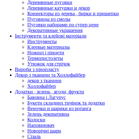
Деревянные пуговки
Деревянные катушки и декор
Коннекторы из дерева , бирки и прищепки
Пуговицы из смолы
Пуговки наборами по супер цене
Декоративные украшения
Інструменти та клейові матеріали
Инструменты
Клеевые материалы
Ножиці і пінцети
Термопистолеты
Утюжок для стрічок
Вироби з пінопласту
Декор з тканини та Холлофайбер
декор з тканини
Холлофайбер
Додатки , зелень , ягоди, фрукти
Бавовна і Лагурус
Букети складних тичінок та додатки
Веночки и шарики из ротанга
Зелень декоративна
Колоски
Наповнювач
Новорічні шари
Сізаль