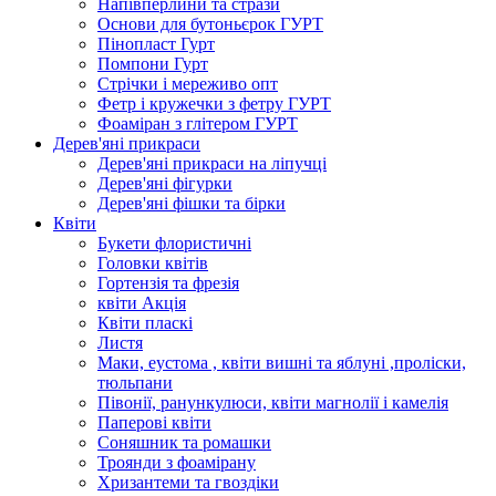
Напівперлини та стрази
Основи для бутоньєрок ГУРТ
Пінопласт Гурт
Помпони Гурт
Стрічки і мереживо опт
Фетр і кружечки з фетру ГУРТ
Фоаміран з глітером ГУРТ
Дерев'яні прикраси
Дерев'яні прикраси на ліпучці
Дерев'яні фігурки
Дерев'яні фішки та бірки
Квіти
Букети флористичні
Головки квітів
Гортензія та фрезія
квіти Акція
Квіти пласкі
Листя
Маки, еустома , квіти вишні та яблуні ,проліски,
тюльпани
Півонії, ранункулюси, квіти магнолії і камелія
Паперові квіти
Соняшник та ромашки
Троянди з фоамірану
Хризантеми та гвоздіки