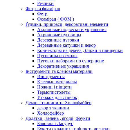
Резинки
Фетр та фоаміран
Фетр
Фоаміран ( ФОМ )
Ґудзики, прикраси, декоративні елементи
Акриловые подвески и украшения
Акриловые пуговицы
Деревянные пуговки
Деревянные катушки и декор
Коннекторы из дерева , бирки и прищепки
Пуговицы из смолы
Пуговки наборами по супер цене
Декоративные украшения
Інструменти та клейові матеріали
Инструменты
Клеевые материалы
Ножиці і пінцети
Термопистолеты
Утюжок для стрічок
Декор з тканини та Холлофайбер
декор з тканини
Холлофайбер
Додатки , зелень , ягоди, фрукти
Бавовна і Лагурус
Букети складних тичінок та додатки