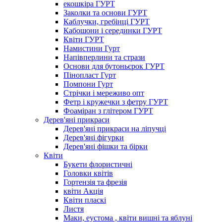
екошкіра ГУРТ
Заколки та основи ГУРТ
Каблучки, гребінці ГУРТ
Кабошони і серединки ГУРТ
Квіти ГУРТ
Намистини Гурт
Напівперлини та стрази
Основи для бутоньєрок ГУРТ
Пінопласт Гурт
Помпони Гурт
Стрічки і мереживо опт
Фетр і кружечки з фетру ГУРТ
Фоаміран з глітером ГУРТ
Дерев'яні прикраси
Дерев'яні прикраси на ліпучці
Дерев'яні фігурки
Дерев'яні фішки та бірки
Квіти
Букети флористичні
Головки квітів
Гортензія та фрезія
квіти Акція
Квіти пласкі
Листя
Маки, еустома , квіти вишні та яблуні