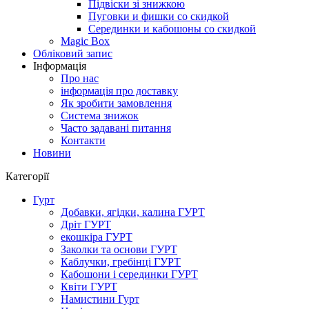
Підвіски зі знижкою
Пуговки и фишки со скидкой
Серединки и кабошоны со скидкой
Magic Box
Обліковий запис
Інформація
Про нас
інформація про доставку
Як зробити замовлення
Система знижок
Часто задавані питання
Контакти
Новини
Категорії
Гурт
Добавки, ягідки, калина ГУРТ
Дріт ГУРТ
екошкіра ГУРТ
Заколки та основи ГУРТ
Каблучки, гребінці ГУРТ
Кабошони і серединки ГУРТ
Квіти ГУРТ
Намистини Гурт