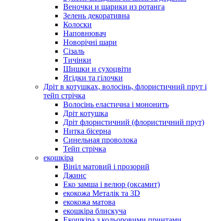
Веночки и шарики из ротанга
Зелень декоративна
Колоски
Наповнювач
Новорічні шари
Сізаль
Тичінки
Шишки и сухоцвіти
Ягідки та гілочки
Дріт в котушках, волосінь, флористичний прут і
тейп стрічка
Волосінь еластична і мононить
Дріт котушка
Дріт флористичний (флористичний прут)
Нитка бісерна
Синельная проволока
Тейп стрічка
екошкіра
Вініл матовий і прозорий
Джинс
Еко замша і велюр (оксамит)
екокожа Металік та 3D
екокожа матова
екошкіра блискуча
Екошкіра з кольоровими принтами