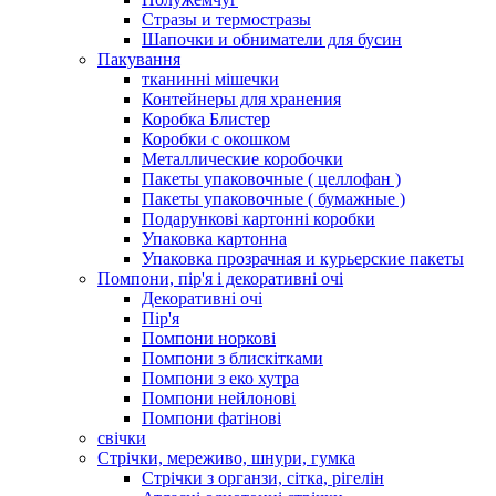
Стразы и термостразы
Шапочки и обниматели для бусин
Пакування
тканинні мішечки
Контейнеры для хранения
Коробка Блистер
Коробки с окошком
Металлические коробочки
Пакеты упаковочные ( целлофан )
Пакеты упаковочные ( бумажные )
Подарункові картонні коробки
Упаковка картонна
Упаковка прозрачная и курьерские пакеты
Помпони, пір'я і декоративні очі
Декоративні очі
Пір'я
Помпони норкові
Помпони з блискітками
Помпони з еко хутра
Помпони нейлонові
Помпони фатінові
свічки
Стрічки, мереживо, шнури, гумка
Стрічки з органзи, сітка, рігелін