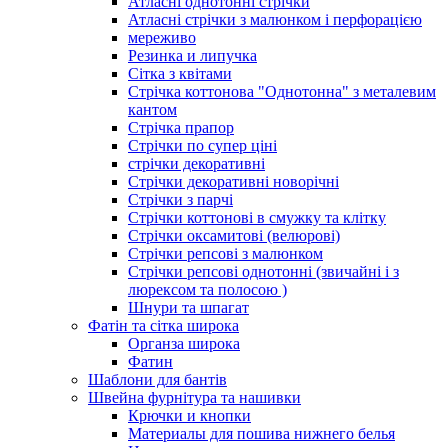
Атласні однотонні стрічки
Атласні стрічки з малюнком і перфорацією
мереживо
Резинка и липучка
Сітка з квітами
Стрічка коттонова "Однотонна" з металевим
кантом
Стрічка прапор
Стрічки по супер ціні
стрічки декоративні
Стрічки декоративні новорічні
Стрічки з парчі
Стрічки коттонові в смужку та клітку
Стрічки оксамитові (велюрові)
Стрічки репсові з малюнком
Стрічки репсові однотонні (звичайні і з
люрексом та полосою )
Шнури та шпагат
Фатін та сітка широка
Органза широка
Фатин
Шаблони для бантів
Швейна фурнітура та нашивки
Крючки и кнопки
Материалы для пошива нижнего белья