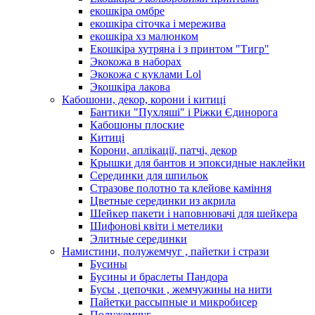
екошкіра омбре
екошкіра сіточка і мережива
екошкіра хз малюнком
Екошкіра хутряна і з принтом "Тигр"
Экокожа в наборах
Экокожа с куклами Lol
Экошкiра лакова
Кабошони, декор, корони і китиці
Бантики "Пухляші" і Ріжки Єдинорога
Кабошоны плоские
Китиці
Корони, аплікації, патчі, декор
Крышки для бантов и эпоксидные наклейки
Серединки для шпильок
Стразове полотно та клейове каміння
Цветные серединки из акрила
Шейкер пакети і наповнювачі для шейкера
Шифонові квіти і метелики
Элитные серединки
Намистини, полужемчуг , пайетки і стрази
Бусины
Бусины и браслеты Пандора
Бусы , цепочки , жемчужины на нити
Пайетки рассыпные и микробисер
Полужемчуг