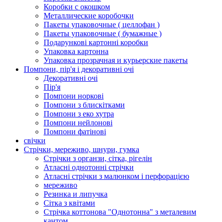
Коробки с окошком
Металлические коробочки
Пакеты упаковочные ( целлофан )
Пакеты упаковочные ( бумажные )
Подарункові картонні коробки
Упаковка картонна
Упаковка прозрачная и курьерские пакеты
Помпони, пір'я і декоративні очі
Декоративні очі
Пір'я
Помпони норкові
Помпони з блискітками
Помпони з еко хутра
Помпони нейлонові
Помпони фатінові
свічки
Стрічки, мереживо, шнури, гумка
Стрічки з органзи, сітка, рігелін
Атласні однотонні стрічки
Атласні стрічки з малюнком і перфорацією
мереживо
Резинка и липучка
Сітка з квітами
Стрічка коттонова "Однотонна" з металевим
кантом