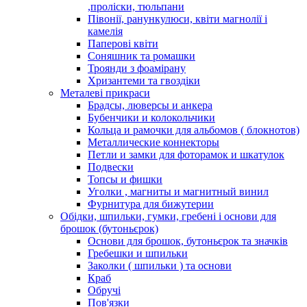
,проліски, тюльпани
Півонії, ранункулюси, квіти магнолії і
камелія
Паперові квіти
Соняшник та ромашки
Троянди з фоамірану
Хризантеми та гвоздіки
Металеві прикраси
Брадсы, люверсы и анкера
Бубенчики и колокольчики
Кольца и рамочки для альбомов ( блокнотов)
Металлические коннекторы
Петли и замки для фоторамок и шкатулок
Подвески
Топсы и фишки
Уголки , магниты и магнитный винил
Фурнитура для бижутерии
Обідки, шпильки, гумки, гребені і основи для
брошок (бутоньєрок)
Основи для брошок, бутоньєрок та значків
Гребешки и шпильки
Заколки ( шпильки ) та основи
Краб
Обручі
Пов'язки