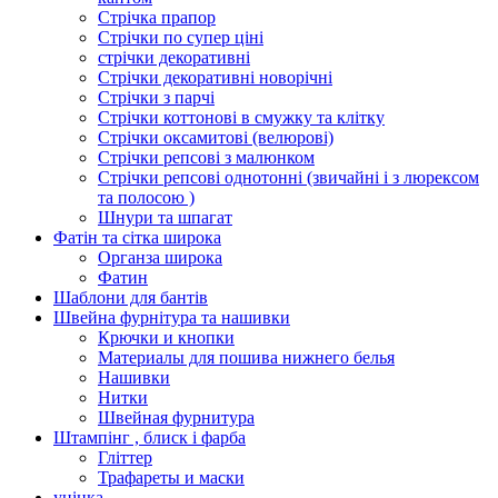
Стрічка прапор
Стрічки по супер ціні
стрічки декоративні
Стрічки декоративні новорічні
Стрічки з парчі
Стрічки коттонові в смужку та клітку
Стрічки оксамитові (велюрові)
Стрічки репсові з малюнком
Стрічки репсові однотонні (звичайні і з люрексом
та полосою )
Шнури та шпагат
Фатін та сітка широка
Органза широка
Фатин
Шаблони для бантів
Швейна фурнітура та нашивки
Крючки и кнопки
Материалы для пошива нижнего белья
Нашивки
Нитки
Швейная фурнитура
Штампінг , блиск і фарба
Гліттер
Трафареты и маски
уцінка