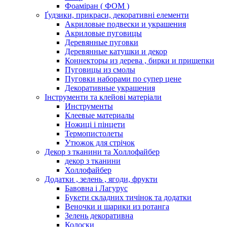
Фоаміран ( ФОМ )
Ґудзики, прикраси, декоративні елементи
Акриловые подвески и украшения
Акриловые пуговицы
Деревянные пуговки
Деревянные катушки и декор
Коннекторы из дерева , бирки и прищепки
Пуговицы из смолы
Пуговки наборами по супер цене
Декоративные украшения
Інструменти та клейові матеріали
Инструменты
Клеевые материалы
Ножиці і пінцети
Термопистолеты
Утюжок для стрічок
Декор з тканини та Холлофайбер
декор з тканини
Холлофайбер
Додатки , зелень , ягоди, фрукти
Бавовна і Лагурус
Букети складних тичінок та додатки
Веночки и шарики из ротанга
Зелень декоративна
Колоски