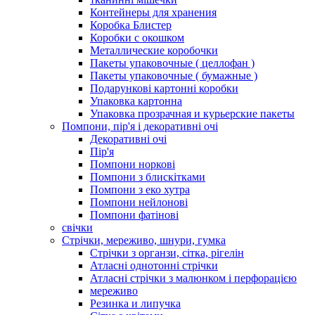
Контейнеры для хранения
Коробка Блистер
Коробки с окошком
Металлические коробочки
Пакеты упаковочные ( целлофан )
Пакеты упаковочные ( бумажные )
Подарункові картонні коробки
Упаковка картонна
Упаковка прозрачная и курьерские пакеты
Помпони, пір'я і декоративні очі
Декоративні очі
Пір'я
Помпони норкові
Помпони з блискітками
Помпони з еко хутра
Помпони нейлонові
Помпони фатінові
свічки
Стрічки, мереживо, шнури, гумка
Стрічки з органзи, сітка, рігелін
Атласні однотонні стрічки
Атласні стрічки з малюнком і перфорацією
мереживо
Резинка и липучка