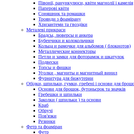
Півонії, ранункулюси, квіти магнолії і камелія
Паперові квіти
Соняшник та ромашки
Троянди з фоамірану
Хризантеми та гвоздіки
Металеві прикраси
Брадсы, люверсы и анкера
Бубенчики и колокольчики
Кольца и рамочки для альбомов ( блокнотов)
Металлические коннекторы
Петли и замки для фоторамок и шкатулок
Подвески
Топсы и фишки
Уголки , магниты и магнитный винил
Фурнитура для бижутерии
Обідки, шпильки, гумки, гребені і основи для брош
Основи для брошок, бутоньєрок та значків
Гребешки и шпильки
Заколки ( шпильки ) та основи
Краб
Обручі
Пов'язки
Резинки
Фетр та фоаміран
Фетр