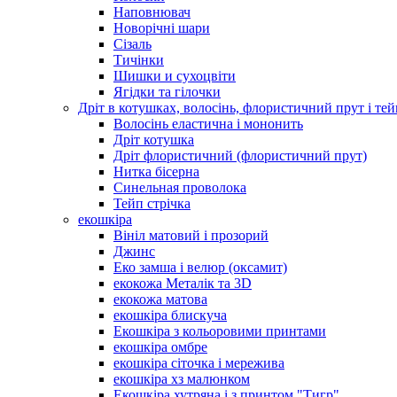
Наповнювач
Новорічні шари
Сізаль
Тичінки
Шишки и сухоцвіти
Ягідки та гілочки
Дріт в котушках, волосінь, флористичний прут і тей
Волосінь еластична і мононить
Дріт котушка
Дріт флористичний (флористичний прут)
Нитка бісерна
Синельная проволока
Тейп стрічка
екошкіра
Вініл матовий і прозорий
Джинс
Еко замша і велюр (оксамит)
екокожа Металік та 3D
екокожа матова
екошкіра блискуча
Екошкіра з кольоровими принтами
екошкіра омбре
екошкіра сіточка і мережива
екошкіра хз малюнком
Екошкіра хутряна і з принтом "Тигр"