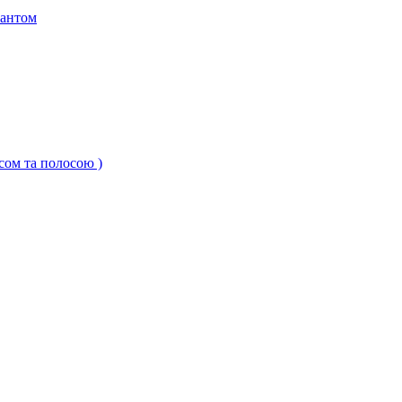
кантом
ксом та полосою )