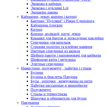
Экокожа в наборах
Экокожа с куклами Lol
Экошкiра лакова
Кабошони, декор, корони і китиці
Бантики "Пухляші" і Ріжки Єдинорога
Кабошоны плоские
Китиці
Корони, аплікації, патчі, декор
Крышки для бантов и эпоксидные наклейки
Серединки для шпильок
Стразове полотно та клейове каміння
Цветные серединки из акрила
Шейкер пакети і наповнювачі для шейкера
Шифонові квіти і метелики
Элитные серединки
Намистини, полужемчуг , пайетки і стрази
Бусины
Бусины и браслеты Пандора
Бусы , цепочки , жемчужины на нити
Пайетки рассыпные и микробисер
Полужемчуг
Стразы и термостразы
Шапочки и обниматели для бусин
Пакування
тканинні мішечки