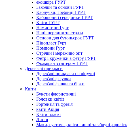
екошкіра ГУРТ
Заколки та основи ГУРТ
Каблучки, гребінці ГУРТ
Кабошони і серединки ГУРТ
Квіти ГУРТ
Намистини Гурт
Напівперлини та стрази
Основи для бутоньєрок ГУРТ
Пінопласт Гурт
Помпони Гурт
Стрічки і мереживо опт
Фетр і кружечки з фетру ГУРТ
Фоаміран з глітером ГУРТ
Дерев'яні прикраси
Дерев'яні прикраси на ліпучці
Дерев'яні фігурки
Дерев'яні фішки та бірки
Квіти
Букети флористичні
Головки квітів
Гортензія та фрезія
квіти Акція
Квіти пласкі
Листя
Маки, еустома , квіти вишні та яблуні ,проліс