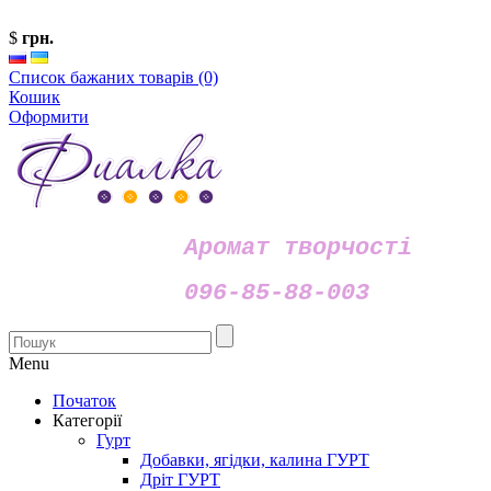
$
грн.
Список бажаних товарів (0)
Кошик
Оформити
Аромат творчості
096-85-88-003
Menu
Початок
Категорії
Гурт
Добавки, ягідки, калина ГУРТ
Дріт ГУРТ