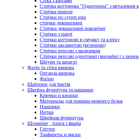
Сітка з квітами
Стрічка коттонова "Однотонна" з металевим 
Стрічка прапор
Стрічки по супер ціні
стрічки декоративні
Стрічки декоративні новорічні
Стрічки з парчі
Стрічки коттонові в смужку та клітку
Стрічки оксамитові (велюрові)
Стрічки репсові з малюнком
Стрічки репсові однотонні (звичайні і з люре
Шнури та шпагат
Фатін та сітка широка
Органза широка
Фатин
Шаблони для бантів
Швейна фурнітура та нашивки
Крючки и кнопки
Материалы для пошива нижнего белья
Нашивки
Нитки
Швейная фурнитура
Штампінг , блиск і фарба
Гліттер
Трафареты и маски