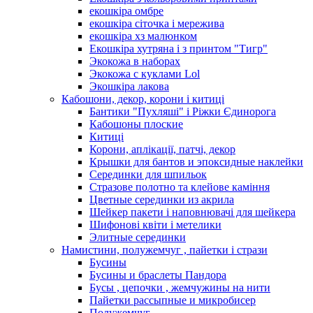
екошкіра омбре
екошкіра сіточка і мережива
екошкіра хз малюнком
Екошкіра хутряна і з принтом "Тигр"
Экокожа в наборах
Экокожа с куклами Lol
Экошкiра лакова
Кабошони, декор, корони і китиці
Бантики "Пухляші" і Ріжки Єдинорога
Кабошоны плоские
Китиці
Корони, аплікації, патчі, декор
Крышки для бантов и эпоксидные наклейки
Серединки для шпильок
Стразове полотно та клейове каміння
Цветные серединки из акрила
Шейкер пакети і наповнювачі для шейкера
Шифонові квіти і метелики
Элитные серединки
Намистини, полужемчуг , пайетки і стрази
Бусины
Бусины и браслеты Пандора
Бусы , цепочки , жемчужины на нити
Пайетки рассыпные и микробисер
Полужемчуг