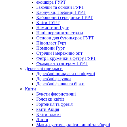
екошкіра ГУРТ
Заколки та основи ГУРТ
Каблучки, гребінці ГУРТ
Кабошони і серединки ГУРТ
Квіти ГУРТ
Намистини Гурт
Напівперлини та стрази
Основи для бутоньєрок ГУРТ
Пінопласт Гурт
Помпони Гурт
Стрічки і мереживо опт
Фетр і кружечки з фетру ГУРТ
Фоаміран з глітером ГУРТ
Дерев'яні прикраси
Дерев'яні прикраси на ліпучці
Дерев'яні фігурки
Дерев'яні фішки та бірки
Квіти
Букети флористичні
Головки квітів
Гортензія та фрезія
квіти Акція
Квіти пласкі
Листя
Маки, еустома , квіти вишні та яблуні