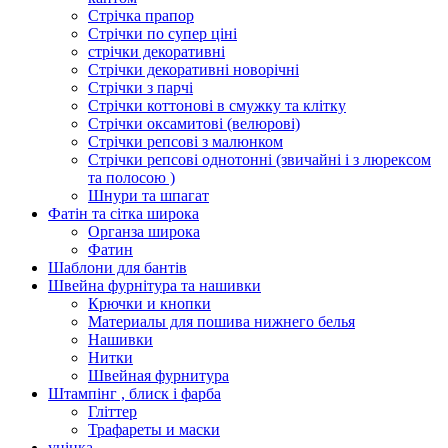
Стрічка прапор
Стрічки по супер ціні
стрічки декоративні
Стрічки декоративні новорічні
Стрічки з парчі
Стрічки коттонові в смужку та клітку
Стрічки оксамитові (велюрові)
Стрічки репсові з малюнком
Стрічки репсові однотонні (звичайні і з люрексом
та полосою )
Шнури та шпагат
Фатін та сітка широка
Органза широка
Фатин
Шаблони для бантів
Швейна фурнітура та нашивки
Крючки и кнопки
Материалы для пошива нижнего белья
Нашивки
Нитки
Швейная фурнитура
Штампінг , блиск і фарба
Гліттер
Трафареты и маски
уцінка