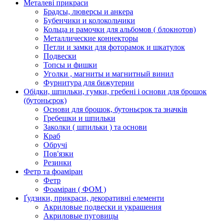
Металеві прикраси
Брадсы, люверсы и анкера
Бубенчики и колокольчики
Кольца и рамочки для альбомов ( блокнотов)
Металлические коннекторы
Петли и замки для фоторамок и шкатулок
Подвески
Топсы и фишки
Уголки , магниты и магнитный винил
Фурнитура для бижутерии
Обідки, шпильки, гумки, гребені і основи для брошок
(бутоньєрок)
Основи для брошок, бутоньєрок та значків
Гребешки и шпильки
Заколки ( шпильки ) та основи
Краб
Обручі
Пов'язки
Резинки
Фетр та фоаміран
Фетр
Фоаміран ( ФОМ )
Ґудзики, прикраси, декоративні елементи
Акриловые подвески и украшения
Акриловые пуговицы