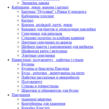
Экошкiра лакова
Кабошони, декор, корони і китиці
Бантики "Пухляші" і Ріжки Єдинорога
Кабошоны плоские
Китиці
Корони, аплікації, патчі, декор
Крышки для бантов и эпоксидные наклейки
Серединки для шпильок
Стразове полотно та клейове каміння
Цветные серединки из акрила
Шейкер пакети і наповнювачі для шейкера
Шифонові квіти і метелики
Элитные серединки
Намистини, полужемчуг , пайетки і стрази
Бусины
Бусины и браслеты Пандора
Бусы , цепочки , жемчужины на нити
Пайетки рассыпные и микробисер
Полужемчуг
Стразы и термостразы
Шапочки и обниматели для бусин
Пакування
тканинні мішечки
Контейнеры для хранения
Коробка Блистер