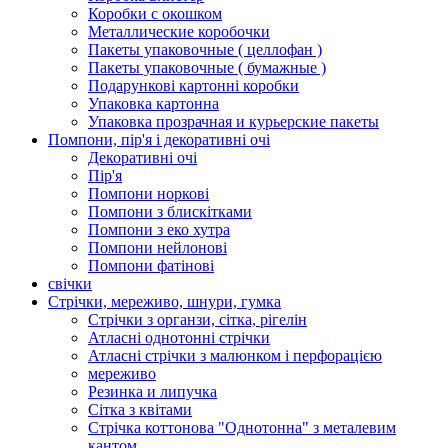
Коробки с окошком
Металлические коробочки
Пакеты упаковочные ( целлофан )
Пакеты упаковочные ( бумажные )
Подарункові картонні коробки
Упаковка картонна
Упаковка прозрачная и курьерские пакеты
Помпони, пір'я і декоративні очі
Декоративні очі
Пір'я
Помпони норкові
Помпони з блискітками
Помпони з еко хутра
Помпони нейлонові
Помпони фатінові
свічки
Стрічки, мереживо, шнури, гумка
Стрічки з органзи, сітка, рігелін
Атласні однотонні стрічки
Атласні стрічки з малюнком і перфорацією
мереживо
Резинка и липучка
Сітка з квітами
Стрічка коттонова "Однотонна" з металевим
кантом