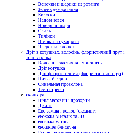
Веночки и шарики из ротанга
Зелень декоративна
Колоски
Наповнювач
Новорічні шари
Сізаль
Тичінки
Шишки и сухоцвіти
Ягідки та гілочки
Дріт в котушках, волосінь, флористичний прут і
тейп стрічка
Волосінь еластична і мононить
Дріт котушка
Дріт флористичний (флористичний прут)
Нитка бісерна
Синельная проволока
Тейп стрічка
екошкіра
Вініл матовий і прозорий
Джинс
Еко замша і велюр (оксамит)
екокожа Металік та 3D
екокожа матова
екошкіра блискуча
Екошкіра з кольоровими принтами