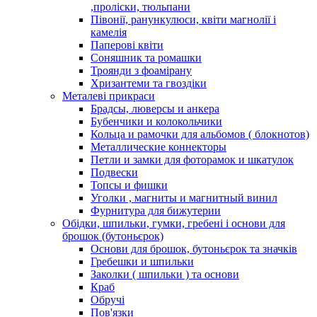
,проліски, тюльпани
Півонії, ранункулюси, квіти магнолії і
камелія
Паперові квіти
Соняшник та ромашки
Троянди з фоамірану
Хризантеми та гвоздіки
Металеві прикраси
Брадсы, люверсы и анкера
Бубенчики и колокольчики
Кольца и рамочки для альбомов ( блокнотов)
Металлические коннекторы
Петли и замки для фоторамок и шкатулок
Подвески
Топсы и фишки
Уголки , магниты и магнитный винил
Фурнитура для бижутерии
Обідки, шпильки, гумки, гребені і основи для
брошок (бутоньєрок)
Основи для брошок, бутоньєрок та значків
Гребешки и шпильки
Заколки ( шпильки ) та основи
Краб
Обручі
Пов'язки