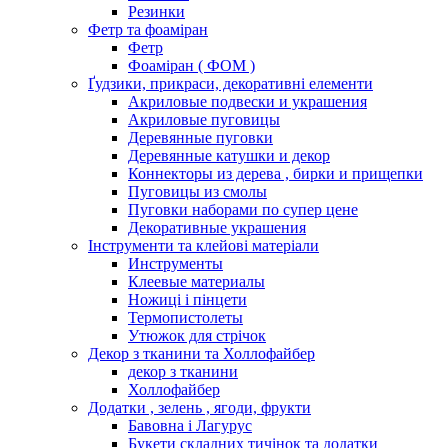
Резинки
Фетр та фоаміран
Фетр
Фоаміран ( ФОМ )
Ґудзики, прикраси, декоративні елементи
Акриловые подвески и украшения
Акриловые пуговицы
Деревянные пуговки
Деревянные катушки и декор
Коннекторы из дерева , бирки и прищепки
Пуговицы из смолы
Пуговки наборами по супер цене
Декоративные украшения
Інструменти та клейові матеріали
Инструменты
Клеевые материалы
Ножиці і пінцети
Термопистолеты
Утюжок для стрічок
Декор з тканини та Холлофайбер
декор з тканини
Холлофайбер
Додатки , зелень , ягоди, фрукти
Бавовна і Лагурус
Букети складних тичінок та додатки