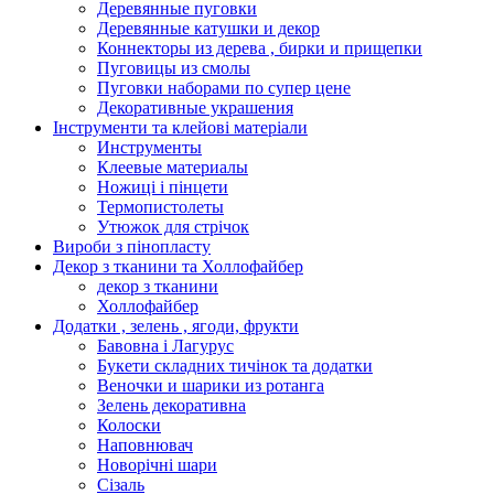
Деревянные пуговки
Деревянные катушки и декор
Коннекторы из дерева , бирки и прищепки
Пуговицы из смолы
Пуговки наборами по супер цене
Декоративные украшения
Інструменти та клейові матеріали
Инструменты
Клеевые материалы
Ножиці і пінцети
Термопистолеты
Утюжок для стрічок
Вироби з пінопласту
Декор з тканини та Холлофайбер
декор з тканини
Холлофайбер
Додатки , зелень , ягоди, фрукти
Бавовна і Лагурус
Букети складних тичінок та додатки
Веночки и шарики из ротанга
Зелень декоративна
Колоски
Наповнювач
Новорічні шари
Сізаль