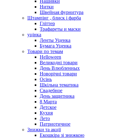
Нашивки
Нитки
Швейная фурнитура
Штампінг , блиск і фарба
Гліттер
Трафареты и маски
уцінка
Ленты Уценка
Бумага Уценка
Товари по темам
Helloween
Великодні товари
День Влюбленных
Новорічні товари
Осінь
Шкільна тематика
Свадебное
День защитника
8 Марта
Детское
Кухня
Лето
Патриотичное
Знижки та акції
Екошкіра зі знижкою