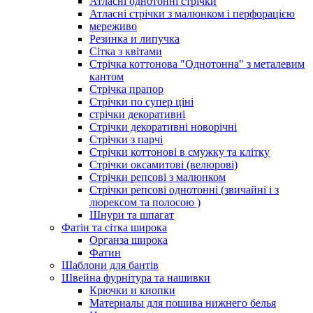
Атласні однотонні стрічки
Атласні стрічки з малюнком і перфорацією
мереживо
Резинка и липучка
Сітка з квітами
Стрічка коттонова "Однотонна" з металевим
кантом
Стрічка прапор
Стрічки по супер ціні
стрічки декоративні
Стрічки декоративні новорічні
Стрічки з парчі
Стрічки коттонові в смужку та клітку
Стрічки оксамитові (велюрові)
Стрічки репсові з малюнком
Стрічки репсові однотонні (звичайні і з
люрексом та полосою )
Шнури та шпагат
Фатін та сітка широка
Органза широка
Фатин
Шаблони для бантів
Швейна фурнітура та нашивки
Крючки и кнопки
Материалы для пошива нижнего белья