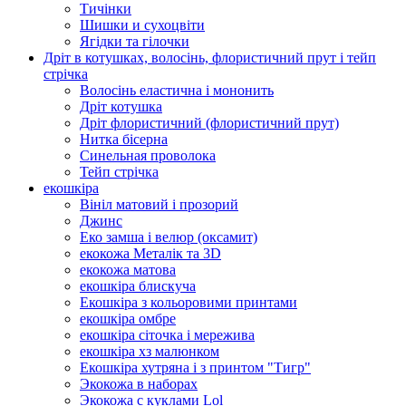
Тичінки
Шишки и сухоцвіти
Ягідки та гілочки
Дріт в котушках, волосінь, флористичний прут і тейп
стрічка
Волосінь еластична і мононить
Дріт котушка
Дріт флористичний (флористичний прут)
Нитка бісерна
Синельная проволока
Тейп стрічка
екошкіра
Вініл матовий і прозорий
Джинс
Еко замша і велюр (оксамит)
екокожа Металік та 3D
екокожа матова
екошкіра блискуча
Екошкіра з кольоровими принтами
екошкіра омбре
екошкіра сіточка і мережива
екошкіра хз малюнком
Екошкіра хутряна і з принтом "Тигр"
Экокожа в наборах
Экокожа с куклами Lol