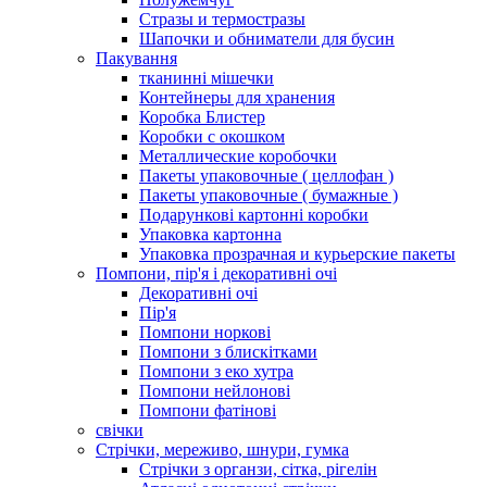
Стразы и термостразы
Шапочки и обниматели для бусин
Пакування
тканинні мішечки
Контейнеры для хранения
Коробка Блистер
Коробки с окошком
Металлические коробочки
Пакеты упаковочные ( целлофан )
Пакеты упаковочные ( бумажные )
Подарункові картонні коробки
Упаковка картонна
Упаковка прозрачная и курьерские пакеты
Помпони, пір'я і декоративні очі
Декоративні очі
Пір'я
Помпони норкові
Помпони з блискітками
Помпони з еко хутра
Помпони нейлонові
Помпони фатінові
свічки
Стрічки, мереживо, шнури, гумка
Стрічки з органзи, сітка, рігелін