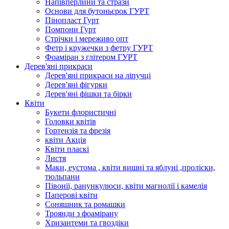
Напівперлини та стрази
Основи для бутоньєрок ГУРТ
Пінопласт Гурт
Помпони Гурт
Стрічки і мереживо опт
Фетр і кружечки з фетру ГУРТ
Фоаміран з глітером ГУРТ
Дерев'яні прикраси
Дерев'яні прикраси на ліпучці
Дерев'яні фігурки
Дерев'яні фішки та бірки
Квіти
Букети флористичні
Головки квітів
Гортензія та фрезія
квіти Акція
Квіти пласкі
Листя
Маки, еустома , квіти вишні та яблуні ,проліски,
тюльпани
Півонії, ранункулюси, квіти магнолії і камелія
Паперові квіти
Соняшник та ромашки
Троянди з фоамірану
Хризантеми та гвоздіки