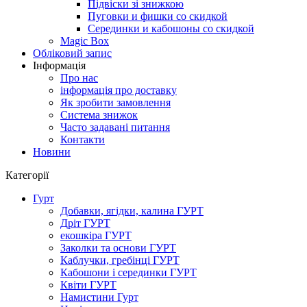
Підвіски зі знижкою
Пуговки и фишки со скидкой
Серединки и кабошоны со скидкой
Magic Box
Обліковий запис
Інформація
Про нас
інформація про доставку
Як зробити замовлення
Система знижок
Часто задавані питання
Контакти
Новини
Категорії
Гурт
Добавки, ягідки, калина ГУРТ
Дріт ГУРТ
екошкіра ГУРТ
Заколки та основи ГУРТ
Каблучки, гребінці ГУРТ
Кабошони і серединки ГУРТ
Квіти ГУРТ
Намистини Гурт