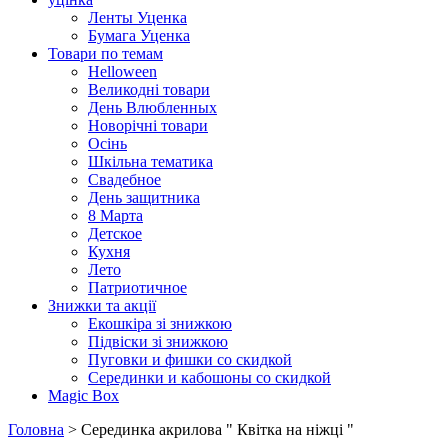
Ленты Уценка
Бумага Уценка
Товари по темам
Helloween
Великодні товари
День Влюбленных
Новорічні товари
Осінь
Шкільна тематика
Свадебное
День защитника
8 Марта
Детское
Кухня
Лето
Патриотичное
Знижки та акції
Екошкіра зі знижкою
Підвіски зі знижкою
Пуговки и фишки со скидкой
Серединки и кабошоны со скидкой
Magic Box
Головна
> Серединка акрилова " Квітка на ніжці "