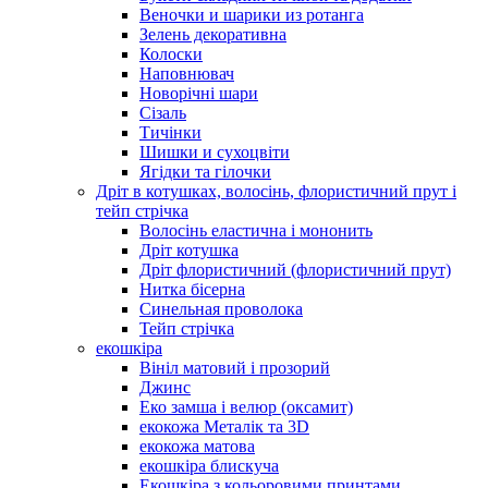
Веночки и шарики из ротанга
Зелень декоративна
Колоски
Наповнювач
Новорічні шари
Сізаль
Тичінки
Шишки и сухоцвіти
Ягідки та гілочки
Дріт в котушках, волосінь, флористичний прут і
тейп стрічка
Волосінь еластична і мононить
Дріт котушка
Дріт флористичний (флористичний прут)
Нитка бісерна
Синельная проволока
Тейп стрічка
екошкіра
Вініл матовий і прозорий
Джинс
Еко замша і велюр (оксамит)
екокожа Металік та 3D
екокожа матова
екошкіра блискуча
Екошкіра з кольоровими принтами