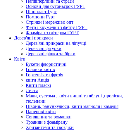
Напівперлини та стрази
Основи для бутоньєрок ГУРТ
Пінопласт Гурт
Помпони Гурт
Стрічки і мереживо опт
Фетр і кружечки з фетру ГУРТ
Фоаміран з глітером ГУРТ
Дерев'яні прикраси
Дерев'яні прикраси на ліпучці
Дерев'яні фігурки
Дерев'яні фішки та бірки
Квіти
Букети флористичні
Головки квітів
Гортензія та фрезія
квіти Акція
Квіти пласкі
Листя
Маки, еустома , квіти вишні та яблуні ,проліски,
тюльпани
Півонії, ранункулюси, квіти магнолії і камелія
Паперові квіти
Соняшник та ромашки
Троянди з фоамірану
Хризантеми та гвоздіки