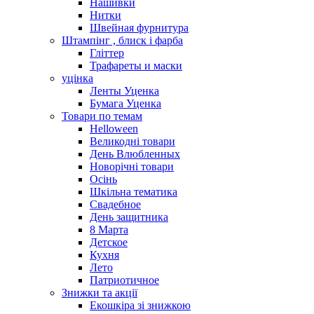
Нашивки
Нитки
Швейная фурнитура
Штампінг , блиск і фарба
Гліттер
Трафареты и маски
уцінка
Ленты Уценка
Бумага Уценка
Товари по темам
Helloween
Великодні товари
День Влюбленных
Новорічні товари
Осінь
Шкільна тематика
Свадебное
День защитника
8 Марта
Детское
Кухня
Лето
Патриотичное
Знижки та акції
Екошкіра зі знижкою