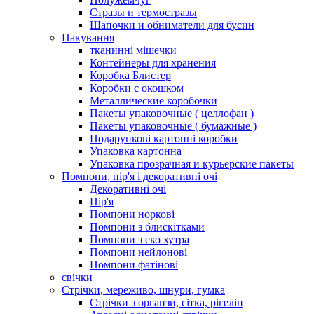
Стразы и термостразы
Шапочки и обниматели для бусин
Пакування
тканинні мішечки
Контейнеры для хранения
Коробка Блистер
Коробки с окошком
Металлические коробочки
Пакеты упаковочные ( целлофан )
Пакеты упаковочные ( бумажные )
Подарункові картонні коробки
Упаковка картонна
Упаковка прозрачная и курьерские пакеты
Помпони, пір'я і декоративні очі
Декоративні очі
Пір'я
Помпони норкові
Помпони з блискітками
Помпони з еко хутра
Помпони нейлонові
Помпони фатінові
свічки
Стрічки, мереживо, шнури, гумка
Стрічки з органзи, сітка, рігелін