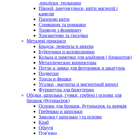
,проліски, тюльпани
Півонії, ранункулюси, квіти магнолії і
камелія
Паперові квіти
Соняшник та ромашки
Троянди з фоамірану
Хризантеми та гвоздіки
Металеві прикраси
Брадсы, люверсы и анкера
Бубенчики и колокольчики
Кольца и рамочки для альбомов ( блокнотов)
Металлические коннекторы
Петли и замки для фоторамок и шкатулок
Подвески
Топсы и фишки
Уголки , магниты и магнитный винил
Фурнитура для бижутерии
Обідки, шпильки, гумки, гребені і основи для
брошок (бутоньєрок)
Основи для брошок, бутоньєрок та значків
Гребешки и шпильки
Заколки ( шпильки ) та основи
Краб
Обручі
Пов'язки