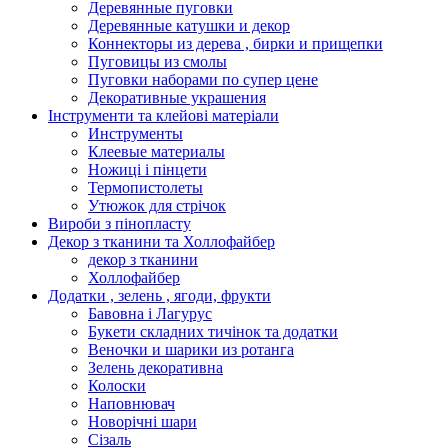
Деревянные пуговки
Деревянные катушки и декор
Коннекторы из дерева , бирки и прищепки
Пуговицы из смолы
Пуговки наборами по супер цене
Декоративные украшения
Інструменти та клейові матеріали
Инструменты
Клеевые материалы
Ножиці і пінцети
Термопистолеты
Утюжок для стрічок
Вироби з пінопласту
Декор з тканини та Холлофайбер
декор з тканини
Холлофайбер
Додатки , зелень , ягоди, фрукти
Бавовна і Лагурус
Букети складних тичінок та додатки
Веночки и шарики из ротанга
Зелень декоративна
Колоски
Наповнювач
Новорічні шари
Сізаль