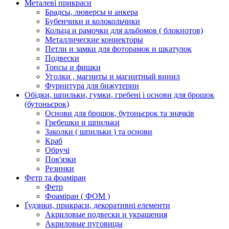
Металеві прикраси
Брадсы, люверсы и анкера
Бубенчики и колокольчики
Кольца и рамочки для альбомов ( блокнотов)
Металлические коннекторы
Петли и замки для фоторамок и шкатулок
Подвески
Топсы и фишки
Уголки , магниты и магнитный винил
Фурнитура для бижутерии
Обідки, шпильки, гумки, гребені і основи для брошок
(бутоньєрок)
Основи для брошок, бутоньєрок та значків
Гребешки и шпильки
Заколки ( шпильки ) та основи
Краб
Обручі
Пов'язки
Резинки
Фетр та фоаміран
Фетр
Фоаміран ( ФОМ )
Ґудзики, прикраси, декоративні елементи
Акриловые подвески и украшения
Акриловые пуговицы