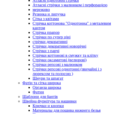
Атласні однотонні стрічки
Атласні стрічки з малюнком і перфорацією
мереживо
Резинка и липучка
Сітка з квітами
Стрічка коттонова "Однотонна" з металевим
кантом
Стрічка прапор
Стрічки по супер ціні
стрічки декоративні
Стрічки декоративні новорічні
Стрічки з парчі
Стрічки коттонові в смужку та клітку
Стрічки оксамитові (велюрові)
Стрічки репсові з малюнком
Стрічки репсові однотонні (звичайні і з
люрексом та полосою )
Шнури та шпагат
Фатін та сітка широка
Органза широка
Фатин
Шаблони для бантів
Швейна фурнітура та нашивки
Крючки и кнопки
Материалы для пошива нижнего белья