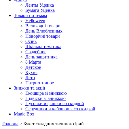
Ленты Уценка
Бумага Уценка
Товари по темам
Helloween
Великодні товари
День Влюбленных
Новорічні товари
Осінь
Шкільна тематика
Свадебное
День защитника
8 Марта
Детское
Кухня
Лето
Патриотичное
Знижки та акції
Екошкіра зі знижкою
Підвіски зі знижкою
Пуговки и фишки со скидкой
Серединки и кабошоны со скидкой
Magic Box
Головна
> Букет складних тичинок сірий