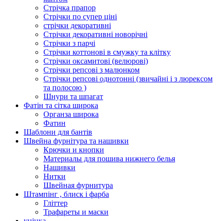
Стрічка прапор
Стрічки по супер ціні
стрічки декоративні
Стрічки декоративні новорічні
Стрічки з парчі
Стрічки коттонові в смужку та клітку
Стрічки оксамитові (велюрові)
Стрічки репсові з малюнком
Стрічки репсові однотонні (звичайні і з люрексом
та полосою )
Шнури та шпагат
Фатін та сітка широка
Органза широка
Фатин
Шаблони для бантів
Швейна фурнітура та нашивки
Крючки и кнопки
Материалы для пошива нижнего белья
Нашивки
Нитки
Швейная фурнитура
Штампінг , блиск і фарба
Гліттер
Трафареты и маски
уцінка