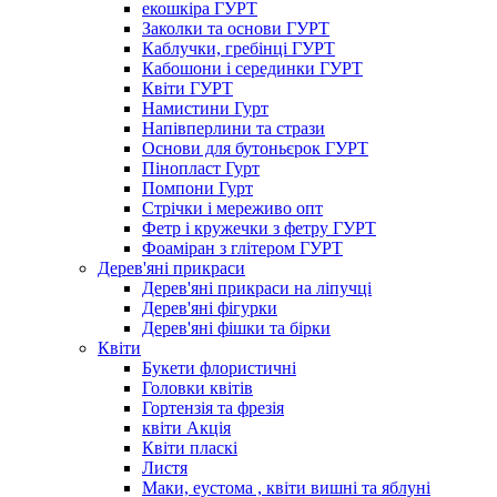
екошкіра ГУРТ
Заколки та основи ГУРТ
Каблучки, гребінці ГУРТ
Кабошони і серединки ГУРТ
Квіти ГУРТ
Намистини Гурт
Напівперлини та стрази
Основи для бутоньєрок ГУРТ
Пінопласт Гурт
Помпони Гурт
Стрічки і мереживо опт
Фетр і кружечки з фетру ГУРТ
Фоаміран з глітером ГУРТ
Дерев'яні прикраси
Дерев'яні прикраси на ліпучці
Дерев'яні фігурки
Дерев'яні фішки та бірки
Квіти
Букети флористичні
Головки квітів
Гортензія та фрезія
квіти Акція
Квіти пласкі
Листя
Маки, еустома , квіти вишні та яблуні