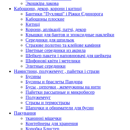
Экошкiра лакова
Кабошони, декор, корони і китиці
Бантики "Пухляші" і Ріжки Єдинорога
Кабошоны плоские
Китиці
Корони, аплікації, патчі, декор
Крышки для бантов и эпоксидные наклейки
Серединки для шпильок
Стразове полотно та клейове каміння
Цветные серединки из акрила
Шейкер пакети і наповнювачі для шейкера
Шифонові квіти і метелики
Элитные серединки
Намистини, полужемчуг , пайетки і стрази
Бусины
Бусины и браслеты Пандора
Бусы , цепочки , жемчужины на нити
Пайетки рассыпные и микробисер
Полужемчуг
Стразы и термостразы
Шапочки и обниматели для бусин
Пакування
тканинні мішечки
Контейнеры для хранения
Коробка Блистер