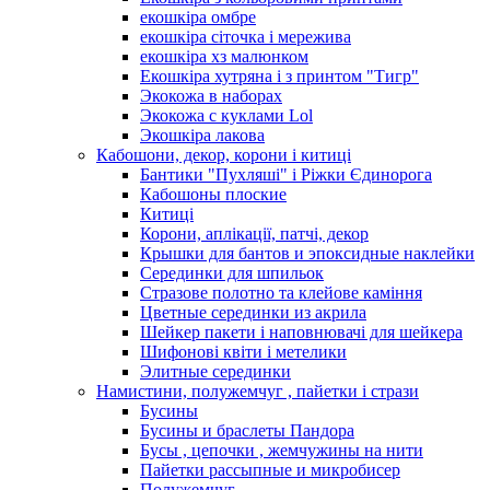
екошкіра омбре
екошкіра сіточка і мережива
екошкіра хз малюнком
Екошкіра хутряна і з принтом "Тигр"
Экокожа в наборах
Экокожа с куклами Lol
Экошкiра лакова
Кабошони, декор, корони і китиці
Бантики "Пухляші" і Ріжки Єдинорога
Кабошоны плоские
Китиці
Корони, аплікації, патчі, декор
Крышки для бантов и эпоксидные наклейки
Серединки для шпильок
Стразове полотно та клейове каміння
Цветные серединки из акрила
Шейкер пакети і наповнювачі для шейкера
Шифонові квіти і метелики
Элитные серединки
Намистини, полужемчуг , пайетки і стрази
Бусины
Бусины и браслеты Пандора
Бусы , цепочки , жемчужины на нити
Пайетки рассыпные и микробисер
Полужемчуг