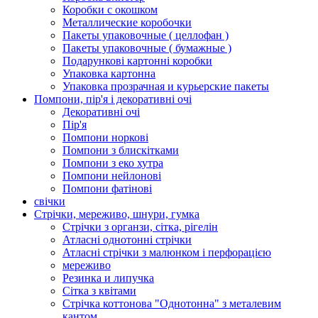
Коробки с окошком
Металлические коробочки
Пакеты упаковочные ( целлофан )
Пакеты упаковочные ( бумажные )
Подарункові картонні коробки
Упаковка картонна
Упаковка прозрачная и курьерские пакеты
Помпони, пір'я і декоративні очі
Декоративні очі
Пір'я
Помпони норкові
Помпони з блискітками
Помпони з еко хутра
Помпони нейлонові
Помпони фатінові
свічки
Стрічки, мереживо, шнури, гумка
Стрічки з органзи, сітка, рігелін
Атласні однотонні стрічки
Атласні стрічки з малюнком і перфорацією
мереживо
Резинка и липучка
Сітка з квітами
Стрічка коттонова "Однотонна" з металевим
кантом