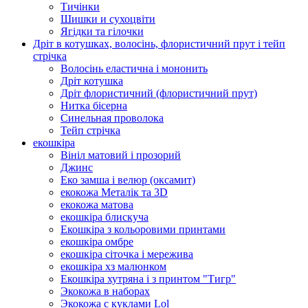
Тичінки
Шишки и сухоцвіти
Ягідки та гілочки
Дріт в котушках, волосінь, флористичний прут і тейп
стрічка
Волосінь еластична і мононить
Дріт котушка
Дріт флористичний (флористичний прут)
Нитка бісерна
Синельная проволока
Тейп стрічка
екошкіра
Вініл матовий і прозорий
Джинс
Еко замша і велюр (оксамит)
екокожа Металік та 3D
екокожа матова
екошкіра блискуча
Екошкіра з кольоровими принтами
екошкіра омбре
екошкіра сіточка і мережива
екошкіра хз малюнком
Екошкіра хутряна і з принтом "Тигр"
Экокожа в наборах
Экокожа с куклами Lol