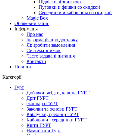
Підвіски зі знижкою
Пуговки и фишки со скидкой
Серединки и кабошоны со скидкой
Magic Box
Обліковий запис
Інформація
Про нас
інформація про доставку
Як зробити замовлення
Система знижок
Часто задавані питання
Контакти
Новини
Категорії
Гурт
Добавки, ягідки, калина ГУРТ
Дріт ГУРТ
екошкіра ГУРТ
Заколки та основи ГУРТ
Каблучки, гребінці ГУРТ
Кабошони і серединки ГУРТ
Квіти ГУРТ
Намистини Гурт