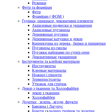
Резинки
Фетр та фоаміран
Фетр
Фоаміран ( ФОМ )
Ґудзики, прикраси, декоративні елементи
Акриловые подвески и украшения
Акриловые пуговицы
Деревянные пуговки
Деревянные катушки и декор
Коннекторы из дерева , бирки и прищепки
Пуговицы из смолы
Пуговки наборами по супер цене
Декоративные украшения
Інструменти та клейові матеріали
Инструменты
Клеевые материалы
Ножиці і пінцети
Термопистолеты
Утюжок для стрічок
Декор з тканини та Холлофайбер
декор з тканини
Холлофайбер
Додатки , зелень , ягоди, фрукти
Бавовна і Лагурус
Букети складних тичінок та додатки