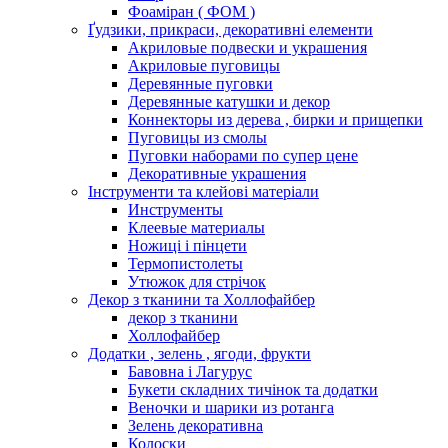
Фоаміран ( ФОМ )
Ґудзики, прикраси, декоративні елементи
Акриловые подвески и украшения
Акриловые пуговицы
Деревянные пуговки
Деревянные катушки и декор
Коннекторы из дерева , бирки и прищепки
Пуговицы из смолы
Пуговки наборами по супер цене
Декоративные украшения
Інструменти та клейові матеріали
Инструменты
Клеевые материалы
Ножиці і пінцети
Термопистолеты
Утюжок для стрічок
Декор з тканини та Холлофайбер
декор з тканини
Холлофайбер
Додатки , зелень , ягоди, фрукти
Бавовна і Лагурус
Букети складних тичінок та додатки
Веночки и шарики из ротанга
Зелень декоративна
Колоски