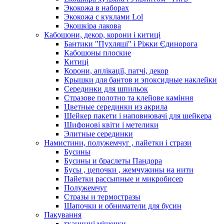
Экокожа в наборах
Экокожа с куклами Lol
Экошкiра лакова
Кабошони, декор, корони і китиці
Бантики "Пухляші" і Ріжки Єдинорога
Кабошоны плоские
Китиці
Корони, аплікації, патчі, декор
Крышки для бантов и эпоксидные наклейки
Серединки для шпильок
Стразове полотно та клейове каміння
Цветные серединки из акрила
Шейкер пакети і наповнювачі для шейкера
Шифонові квіти і метелики
Элитные серединки
Намистини, полужемчуг , пайетки і стрази
Бусины
Бусины и браслеты Пандора
Бусы , цепочки , жемчужины на нити
Пайетки рассыпные и микробисер
Полужемчуг
Стразы и термостразы
Шапочки и обниматели для бусин
Пакування
тканинні мішечки