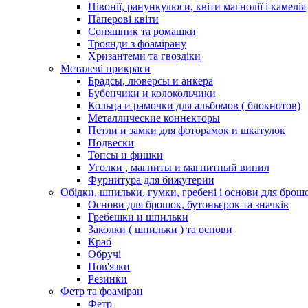
Півонії, ранункулюси, квіти магнолії і камелія
Паперові квіти
Соняшник та ромашки
Троянди з фоамірану
Хризантеми та гвоздіки
Металеві прикраси
Брадсы, люверсы и анкера
Бубенчики и колокольчики
Кольца и рамочки для альбомов ( блокнотов)
Металлические коннекторы
Петли и замки для фоторамок и шкатулок
Подвески
Топсы и фишки
Уголки , магниты и магнитный винил
Фурнитура для бижутерии
Обідки, шпильки, гумки, гребені і основи для брош
Основи для брошок, бутоньєрок та значків
Гребешки и шпильки
Заколки ( шпильки ) та основи
Краб
Обручі
Пов'язки
Резинки
Фетр та фоаміран
Фетр