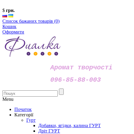
$
грн.
Список бажаних товарів (0)
Кошик
Оформити
Аромат творчості
096-85-88-003
Menu
Початок
Категорії
Гурт
Добавки, ягідки, калина ГУРТ
Дріт ГУРТ