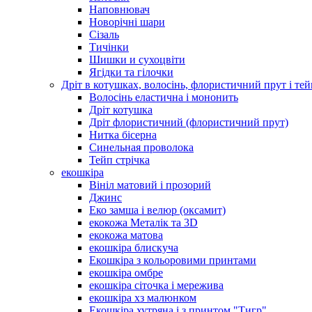
Наповнювач
Новорічні шари
Сізаль
Тичінки
Шишки и сухоцвіти
Ягідки та гілочки
Дріт в котушках, волосінь, флористичний прут і тей
Волосінь еластична і мононить
Дріт котушка
Дріт флористичний (флористичний прут)
Нитка бісерна
Синельная проволока
Тейп стрічка
екошкіра
Вініл матовий і прозорий
Джинс
Еко замша і велюр (оксамит)
екокожа Металік та 3D
екокожа матова
екошкіра блискуча
Екошкіра з кольоровими принтами
екошкіра омбре
екошкіра сіточка і мережива
екошкіра хз малюнком
Екошкіра хутряна і з принтом "Тигр"