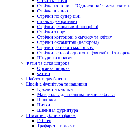
Сітка з квітами
Стрічка коттонова "Однотонна" з металевим 
Стрічка прапор
Стрічки по супер ціні
стрічки декоративні
Стрічки декоративні новорічні
Стрічки з парчі
Стрічки коттонові в смужку та клітку
Стрічки оксамитові (велюрові)
Стрічки репсові з малюнком
Стрічки репсові однотонні (звичайні і з люре
Шнури та шпагат
Фатін та сітка широка
Органза широка
Фатин
Шаблони для бантів
Швейна фурнітура та нашивки
Крючки и кнопки
Материалы для пошива нижнего белья
Нашивки
Нитки
Швейная фурнитура
Штампінг , блиск і фарба
Гліттер
Трафареты и маски