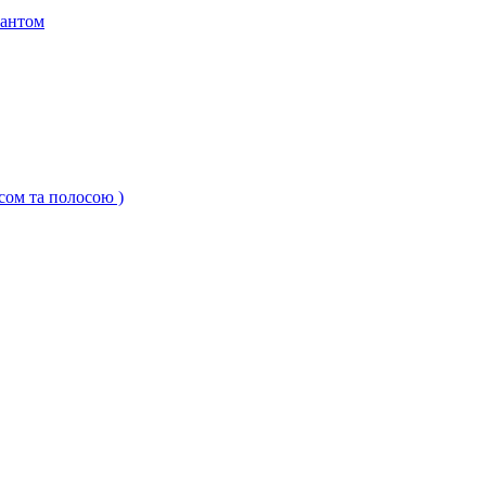
кантом
ксом та полосою )