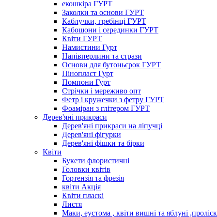
екошкіра ГУРТ
Заколки та основи ГУРТ
Каблучки, гребінці ГУРТ
Кабошони і серединки ГУРТ
Квіти ГУРТ
Намистини Гурт
Напівперлини та стрази
Основи для бутоньєрок ГУРТ
Пінопласт Гурт
Помпони Гурт
Стрічки і мереживо опт
Фетр і кружечки з фетру ГУРТ
Фоаміран з глітером ГУРТ
Дерев'яні прикраси
Дерев'яні прикраси на ліпучці
Дерев'яні фігурки
Дерев'яні фішки та бірки
Квіти
Букети флористичні
Головки квітів
Гортензія та фрезія
квіти Акція
Квіти пласкі
Листя
Маки, еустома , квіти вишні та яблуні ,проліс