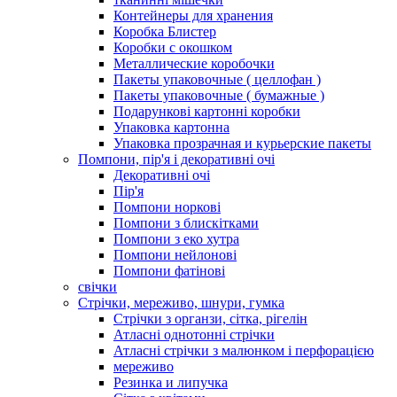
Контейнеры для хранения
Коробка Блистер
Коробки с окошком
Металлические коробочки
Пакеты упаковочные ( целлофан )
Пакеты упаковочные ( бумажные )
Подарункові картонні коробки
Упаковка картонна
Упаковка прозрачная и курьерские пакеты
Помпони, пір'я і декоративні очі
Декоративні очі
Пір'я
Помпони норкові
Помпони з блискітками
Помпони з еко хутра
Помпони нейлонові
Помпони фатінові
свічки
Стрічки, мереживо, шнури, гумка
Стрічки з органзи, сітка, рігелін
Атласні однотонні стрічки
Атласні стрічки з малюнком і перфорацією
мереживо
Резинка и липучка