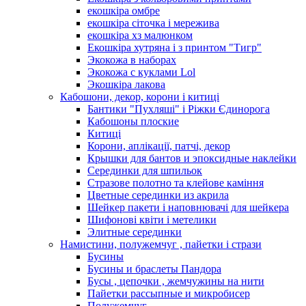
екошкіра омбре
екошкіра сіточка і мережива
екошкіра хз малюнком
Екошкіра хутряна і з принтом "Тигр"
Экокожа в наборах
Экокожа с куклами Lol
Экошкiра лакова
Кабошони, декор, корони і китиці
Бантики "Пухляші" і Ріжки Єдинорога
Кабошоны плоские
Китиці
Корони, аплікації, патчі, декор
Крышки для бантов и эпоксидные наклейки
Серединки для шпильок
Стразове полотно та клейове каміння
Цветные серединки из акрила
Шейкер пакети і наповнювачі для шейкера
Шифонові квіти і метелики
Элитные серединки
Намистини, полужемчуг , пайетки і стрази
Бусины
Бусины и браслеты Пандора
Бусы , цепочки , жемчужины на нити
Пайетки рассыпные и микробисер
Полужемчуг