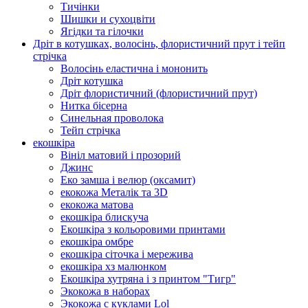
Тичінки
Шишки и сухоцвіти
Ягідки та гілочки
Дріт в котушках, волосінь, флористичний прут і тейп
стрічка
Волосінь еластична і мононить
Дріт котушка
Дріт флористичний (флористичний прут)
Нитка бісерна
Синельная проволока
Тейп стрічка
екошкіра
Вініл матовий і прозорий
Джинс
Еко замша і велюр (оксамит)
екокожа Металік та 3D
екокожа матова
екошкіра блискуча
Екошкіра з кольоровими принтами
екошкіра омбре
екошкіра сіточка і мережива
екошкіра хз малюнком
Екошкіра хутряна і з принтом "Тигр"
Экокожа в наборах
Экокожа с куклами Lol