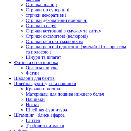
Стрічка прапор
Стрічки по супер ціні
стрічки декоративні
Стрічки декоративні новорічні
Стрічки з парчі
Стрічки коттонові в смужку та клітку
Стрічки оксамитові (велюрові)
Стрічки репсові з малюнком
Стрічки репсові однотонні (звичайні і з люрексом
та полосою )
Шнури та шпагат
Фатін та сітка широка
Органза широка
Фатин
Шаблони для бантів
Швейна фурнітура та нашивки
Крючки и кнопки
Материалы для пошива нижнего белья
Нашивки
Нитки
Швейная фурнитура
Штампінг , блиск і фарба
Гліттер
Трафареты и маски
уцінка