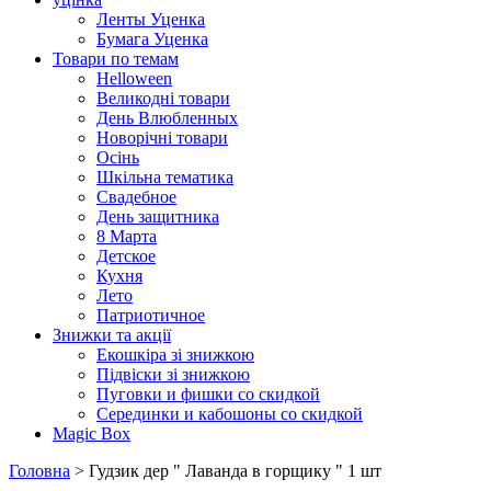
Ленты Уценка
Бумага Уценка
Товари по темам
Helloween
Великодні товари
День Влюбленных
Новорічні товари
Осінь
Шкільна тематика
Свадебное
День защитника
8 Марта
Детское
Кухня
Лето
Патриотичное
Знижки та акції
Екошкіра зі знижкою
Підвіски зі знижкою
Пуговки и фишки со скидкой
Серединки и кабошоны со скидкой
Magic Box
Головна
> Гудзик дер " Лаванда в горщику " 1 шт