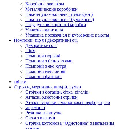
Коробки с окошком
Металлические коробочки
Пакеты упаковочные ( целлофан )
Пакеты упаковочные ( бумажные )
Подарункові картонні коробки
Упаковка картонна
Упаковка прозрачная и курьерские пакеты
Помпони, пір'я і декоративні очі
Декоративні очі
Пір'я
Помпони норкові
Помпони з блискітками
Помпони з еко хутра
Помпони нейлонові
Помпони фатінові
свічки
Стрічки, мереживо, шнури, гумка
Стрічки з органзи, сітка, рігелін
Атласні однотонні стрічки
Атласні стрічки з малюнком і перфорацією
мереживо
Резинка и липучка
Сітка з квітами
Стрічка коттонова "Однотонна" з металевим
кантом