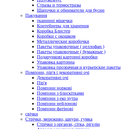
Стразы и термостразы
Шапочки и обниматели для бусин
Пакування
тканинні мішечки
Контейнеры для хранения
Коробка Блистер
Коробки с окошком
Металлические коробочки
Пакеты упаковочные ( целлофан )
Пакеты упаковочные ( бумажные )
Подарункові картонні коробки
Упаковка картонна
Упаковка прозрачная и курьерские пакеты
Помпони, пір'я і декоративні очі
Декоративні очі
Пір'я
Помпони норкові
Помпони з блискітками
Помпони з еко хутра
Помпони нейлонові
Помпони фатінові
свічки
Стрічки, мереживо, шнури, гумка
Стрічки з органзи, сітка, рігелін