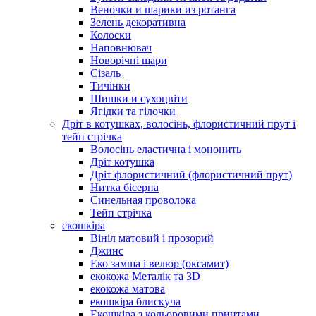
Веночки и шарики из ротанга
Зелень декоративна
Колоски
Наповнювач
Новорічні шари
Сізаль
Тичінки
Шишки и сухоцвіти
Ягідки та гілочки
Дріт в котушках, волосінь, флористичний прут і
тейп стрічка
Волосінь еластична і мононить
Дріт котушка
Дріт флористичний (флористичний прут)
Нитка бісерна
Синельная проволока
Тейп стрічка
екошкіра
Вініл матовий і прозорий
Джинс
Еко замша і велюр (оксамит)
екокожа Металік та 3D
екокожа матова
екошкіра блискуча
Екошкіра з кольоровими принтами