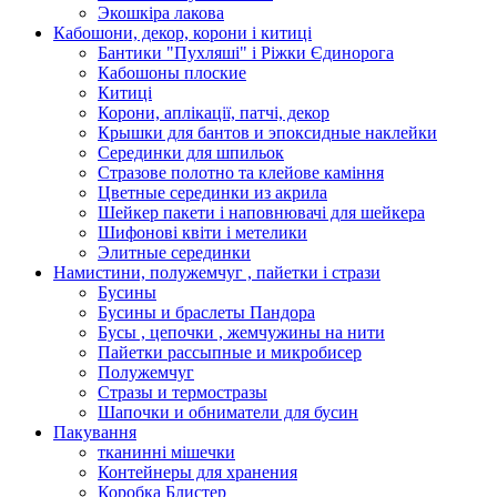
Экошкiра лакова
Кабошони, декор, корони і китиці
Бантики "Пухляші" і Ріжки Єдинорога
Кабошоны плоские
Китиці
Корони, аплікації, патчі, декор
Крышки для бантов и эпоксидные наклейки
Серединки для шпильок
Стразове полотно та клейове каміння
Цветные серединки из акрила
Шейкер пакети і наповнювачі для шейкера
Шифонові квіти і метелики
Элитные серединки
Намистини, полужемчуг , пайетки і стрази
Бусины
Бусины и браслеты Пандора
Бусы , цепочки , жемчужины на нити
Пайетки рассыпные и микробисер
Полужемчуг
Стразы и термостразы
Шапочки и обниматели для бусин
Пакування
тканинні мішечки
Контейнеры для хранения
Коробка Блистер