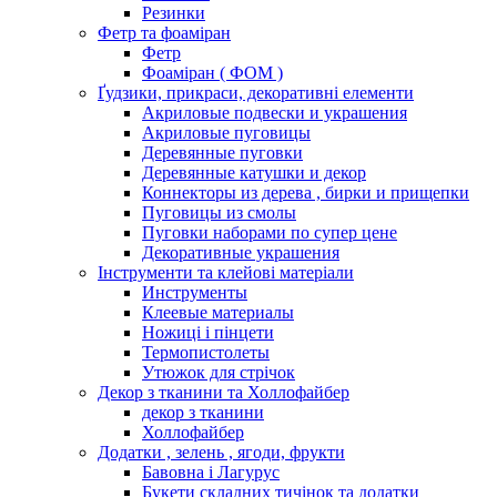
Резинки
Фетр та фоаміран
Фетр
Фоаміран ( ФОМ )
Ґудзики, прикраси, декоративні елементи
Акриловые подвески и украшения
Акриловые пуговицы
Деревянные пуговки
Деревянные катушки и декор
Коннекторы из дерева , бирки и прищепки
Пуговицы из смолы
Пуговки наборами по супер цене
Декоративные украшения
Інструменти та клейові матеріали
Инструменты
Клеевые материалы
Ножиці і пінцети
Термопистолеты
Утюжок для стрічок
Декор з тканини та Холлофайбер
декор з тканини
Холлофайбер
Додатки , зелень , ягоди, фрукти
Бавовна і Лагурус
Букети складних тичінок та додатки