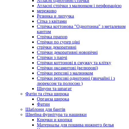
Атласні однотонні стрічки
Атласні стрічки з малюнком і перфорацією
мереживо
Резинка и липучка
Сітка з квітами
Стрічка коттонова "Однотонна" з металевим
кантом
Стрічка прапор
Стрічки по супер ціні
стрічки декоративні
Стрічки декоративні новорічні
Стрічки з парчі
Стрічки коттонові в смужку та клітку
Стрічки оксамитові (велюрові)
Стрічки репсові з малюнком
Стрічки репсові однотонні (звичайні і з
люрексом та полосою )
Шнури та шпагат
Фатін та сітка широка
Органза широка
Фатин
Шаблони для бантів
Швейна фурнітура та нашивки
Крючки и кнопки
Материалы для пошива нижнего белья