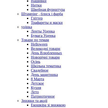
Нашивки
Нитки
Швейная фурнитура
Штампінг , блиск і фарба
Гліттер
Трафареты и маски
уцінка
Ленты Уценка
Бумага Уценка
Товари по темам
Helloween
Великодні товари
День Влюбленных
Новорічні товари
Осінь
Шкільна тематика
Свадебное
День защитника
8 Марта
Детское
Кухня
Лето
Патриотичное
Знижки та акції
Екошкіра зі знижкою