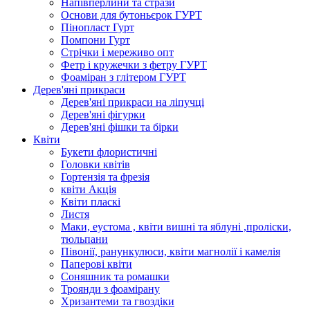
Напівперлини та стрази
Основи для бутоньєрок ГУРТ
Пінопласт Гурт
Помпони Гурт
Стрічки і мереживо опт
Фетр і кружечки з фетру ГУРТ
Фоаміран з глітером ГУРТ
Дерев'яні прикраси
Дерев'яні прикраси на ліпучці
Дерев'яні фігурки
Дерев'яні фішки та бірки
Квіти
Букети флористичні
Головки квітів
Гортензія та фрезія
квіти Акція
Квіти пласкі
Листя
Маки, еустома , квіти вишні та яблуні ,проліски,
тюльпани
Півонії, ранункулюси, квіти магнолії і камелія
Паперові квіти
Соняшник та ромашки
Троянди з фоамірану
Хризантеми та гвоздіки