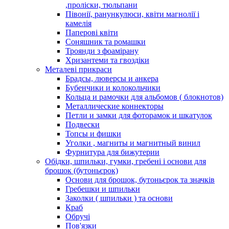
,проліски, тюльпани
Півонії, ранункулюси, квіти магнолії і
камелія
Паперові квіти
Соняшник та ромашки
Троянди з фоамірану
Хризантеми та гвоздіки
Металеві прикраси
Брадсы, люверсы и анкера
Бубенчики и колокольчики
Кольца и рамочки для альбомов ( блокнотов)
Металлические коннекторы
Петли и замки для фоторамок и шкатулок
Подвески
Топсы и фишки
Уголки , магниты и магнитный винил
Фурнитура для бижутерии
Обідки, шпильки, гумки, гребені і основи для
брошок (бутоньєрок)
Основи для брошок, бутоньєрок та значків
Гребешки и шпильки
Заколки ( шпильки ) та основи
Краб
Обручі
Пов'язки