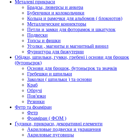
Металеві прикраси
Брадсы, люверсы и анкера
Бубенчики и колокольчики
Кольца и рамочки для альбомов ( блокнотов)
Металлические коннекторы
Петли и замки для фоторамок и шкатулок
Подвески
Топсы и фишки
Уголки , магниты и магнитный винил
Фурнитура для бижутерии
Обідки, шпильки, гумки, гребені і основи для брошок
(бутоньєрок)
Основи для брошок, бутоньєрок та значків
Гребешки и шпильки
Заколки ( шпильки ) та основи
Краб
Обручі
Пов'язки
Резинки
Фетр та фоаміран
Фетр
Фоаміран ( ФОМ )
Ґудзики, прикраси, декоративні елементи
Акриловые подвески и украшения
Акриловые пуговицы