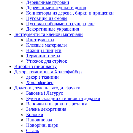
Деревянные пуговки
Деревянные катушки и декор
Коннекторы из дерева , бирки и прищепки
Пуговицы из смолы
Пуговки наборами по супер цене
Декоративные украшения
Інструменти та клейові матеріали
Инструменты
Клеевые материалы
Ножиці і пінцети
Термопистолеты
Утюжок для стрічок
Вироби з пінопласту
Декор з тканини та Холлофайбер
декор з тканини
Холлофайбер
Додатки , зелень , ягоди, фрукти
Бавовна і Лагурус
Букети складних тичінок та додатки
Веночки и шарики из ротанга
Зелень декоративна
Колоски
Наповнювач
Новорічні шари
Сізаль