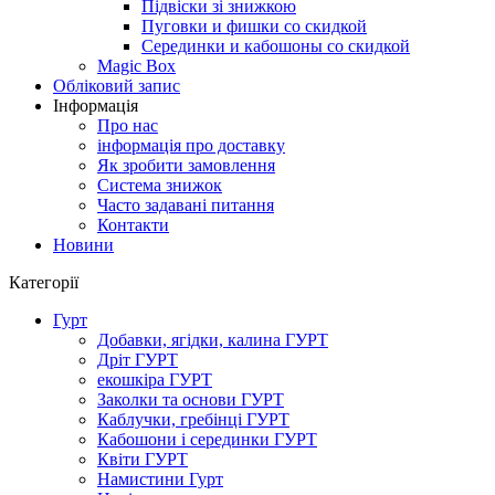
Підвіски зі знижкою
Пуговки и фишки со скидкой
Серединки и кабошоны со скидкой
Magic Box
Обліковий запис
Інформація
Про нас
інформація про доставку
Як зробити замовлення
Система знижок
Часто задавані питання
Контакти
Новини
Категорії
Гурт
Добавки, ягідки, калина ГУРТ
Дріт ГУРТ
екошкіра ГУРТ
Заколки та основи ГУРТ
Каблучки, гребінці ГУРТ
Кабошони і серединки ГУРТ
Квіти ГУРТ
Намистини Гурт