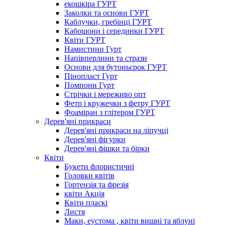
екошкіра ГУРТ
Заколки та основи ГУРТ
Каблучки, гребінці ГУРТ
Кабошони і серединки ГУРТ
Квіти ГУРТ
Намистини Гурт
Напівперлини та стрази
Основи для бутоньєрок ГУРТ
Пінопласт Гурт
Помпони Гурт
Стрічки і мереживо опт
Фетр і кружечки з фетру ГУРТ
Фоаміран з глітером ГУРТ
Дерев'яні прикраси
Дерев'яні прикраси на ліпучці
Дерев'яні фігурки
Дерев'яні фішки та бірки
Квіти
Букети флористичні
Головки квітів
Гортензія та фрезія
квіти Акція
Квіти пласкі
Листя
Маки, еустома , квіти вишні та яблуні