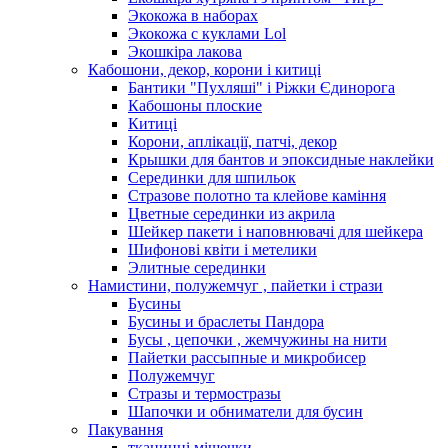
Экокожа в наборах
Экокожа с куклами Lol
Экошкiра лакова
Кабошони, декор, корони і китиці
Бантики "Пухляші" і Ріжки Єдинорога
Кабошоны плоские
Китиці
Корони, аплікації, патчі, декор
Крышки для бантов и эпоксидные наклейки
Серединки для шпильок
Стразове полотно та клейове каміння
Цветные серединки из акрила
Шейкер пакети і наповнювачі для шейкера
Шифонові квіти і метелики
Элитные серединки
Намистини, полужемчуг , пайетки і стрази
Бусины
Бусины и браслеты Пандора
Бусы , цепочки , жемчужины на нити
Пайетки рассыпные и микробисер
Полужемчуг
Стразы и термостразы
Шапочки и обниматели для бусин
Пакування
тканинні мішечки