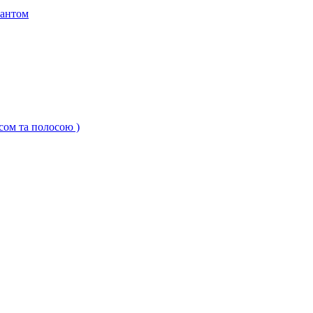
кантом
ксом та полосою )