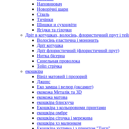
Наповнювач
Новорічні шари
Сізаль
Тичінки
Шишки и сухоцвіти
Ягідки та гілочки
Дріт в котушках, волосінь, флористичний прут і тей
Волосінь еластична і мононить
Дріт котушка
Дріт флористичний (флористичний прут)
Нитка бісерна
Синельная проволока
Тейп стрічка
екошкіра
Вініл матовий і прозорий
Джинс
Еко замша і велюр (оксамит)
екокожа Металік та 3D
екокожа матова
екошкіра блискуча
Екошкіра з кольоровими принтами
екошкіра омбре
екошкіра сіточка і мережива
екошкіра хз малюнком
Екошкіра хутряна і з принтом "Тигр"