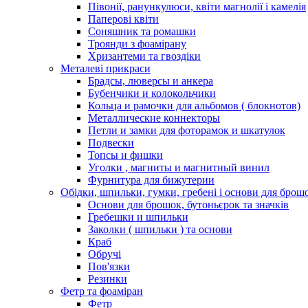
Півонії, ранункулюси, квіти магнолії і камелія
Паперові квіти
Соняшник та ромашки
Троянди з фоамірану
Хризантеми та гвоздіки
Металеві прикраси
Брадсы, люверсы и анкера
Бубенчики и колокольчики
Кольца и рамочки для альбомов ( блокнотов)
Металлические коннекторы
Петли и замки для фоторамок и шкатулок
Подвески
Топсы и фишки
Уголки , магниты и магнитный винил
Фурнитура для бижутерии
Обідки, шпильки, гумки, гребені і основи для брош
Основи для брошок, бутоньєрок та значків
Гребешки и шпильки
Заколки ( шпильки ) та основи
Краб
Обручі
Пов'язки
Резинки
Фетр та фоаміран
Фетр