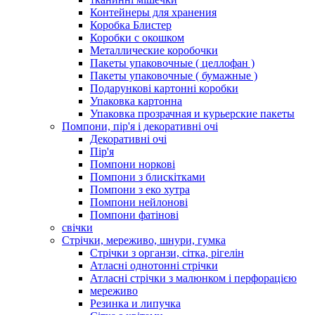
Контейнеры для хранения
Коробка Блистер
Коробки с окошком
Металлические коробочки
Пакеты упаковочные ( целлофан )
Пакеты упаковочные ( бумажные )
Подарункові картонні коробки
Упаковка картонна
Упаковка прозрачная и курьерские пакеты
Помпони, пір'я і декоративні очі
Декоративні очі
Пір'я
Помпони норкові
Помпони з блискітками
Помпони з еко хутра
Помпони нейлонові
Помпони фатінові
свічки
Стрічки, мереживо, шнури, гумка
Стрічки з органзи, сітка, рігелін
Атласні однотонні стрічки
Атласні стрічки з малюнком і перфорацією
мереживо
Резинка и липучка