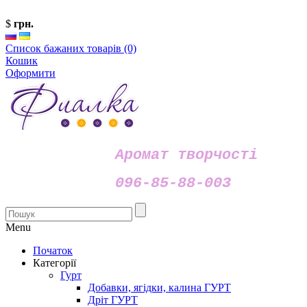
$
грн.
Список бажаних товарів (0)
Кошик
Оформити
Аромат творчості
096-85-88-003
Menu
Початок
Категорії
Гурт
Добавки, ягідки, калина ГУРТ
Дріт ГУРТ