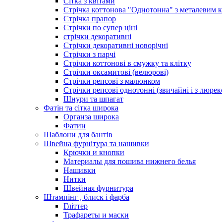
Сітка з квітами
Стрічка коттонова "Однотонна" з металевим 
Стрічка прапор
Стрічки по супер ціні
стрічки декоративні
Стрічки декоративні новорічні
Стрічки з парчі
Стрічки коттонові в смужку та клітку
Стрічки оксамитові (велюрові)
Стрічки репсові з малюнком
Стрічки репсові однотонні (звичайні і з люре
Шнури та шпагат
Фатін та сітка широка
Органза широка
Фатин
Шаблони для бантів
Швейна фурнітура та нашивки
Крючки и кнопки
Материалы для пошива нижнего белья
Нашивки
Нитки
Швейная фурнитура
Штампінг , блиск і фарба
Гліттер
Трафареты и маски