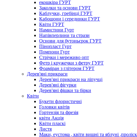
екошкіра ГУРТ
Заколки та основи ГУРТ
Каблучки, гребінці ГУРТ
Кабошони і серединки ГУРТ
Квіти ГУРТ
Намистини Гурт
Напівперлини та стрази
Основи для бутоньєрок ГУРТ
Пінопласт Гурт
Помпони Гурт
Стрічки і мереживо опт
Фетр і кружечки з фетру ГУРТ
Фоаміран з глітером ГУРТ
Дерев'яні прикраси
Дерев'яні прикраси на ліпучці
Дерев'яні фігурки
Дерев'яні фішки та бірки
Квіти
Букети флористичні
Головки квітів
Гортензія та фрезія
квіти Акція
Квіти пласкі
Листя
Маки, еустома , квіти вишні та яблуні ,проліс