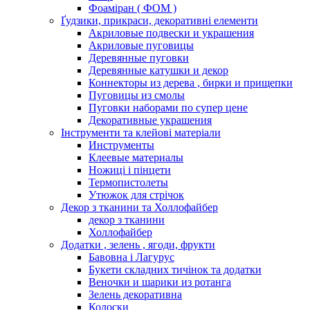
Фоаміран ( ФОМ )
Ґудзики, прикраси, декоративні елементи
Акриловые подвески и украшения
Акриловые пуговицы
Деревянные пуговки
Деревянные катушки и декор
Коннекторы из дерева , бирки и прищепки
Пуговицы из смолы
Пуговки наборами по супер цене
Декоративные украшения
Інструменти та клейові матеріали
Инструменты
Клеевые материалы
Ножиці і пінцети
Термопистолеты
Утюжок для стрічок
Декор з тканини та Холлофайбер
декор з тканини
Холлофайбер
Додатки , зелень , ягоди, фрукти
Бавовна і Лагурус
Букети складних тичінок та додатки
Веночки и шарики из ротанга
Зелень декоративна
Колоски