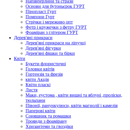
Напівперлини та стрази
Основи для бутоньєрок ГУРТ
Пінопласт Гурт
Помпони Гурт
Стрічки і мереживо опт
Фетр і кружечки з фетру ГУРТ
Фоаміран з глітером ГУРТ
Дерев'яні прикраси
Дерев'яні прикраси на ліпучці
Дерев'яні фігурки
Дерев'яні фішки та бірки
Квіти
Букети флористичні
Головки квітів
Гортензія та фрезія
квіти Акція
Квіти пласкі
Листя
Маки, еустома , квіти вишні та яблуні ,проліски,
тюльпани
Півонії, ранункулюси, квіти магнолії і камелія
Паперові квіти
Соняшник та ромашки
Троянди з фоамірану
Хризантеми та гвоздіки