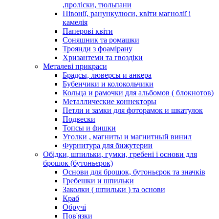
,проліски, тюльпани
Півонії, ранункулюси, квіти магнолії і
камелія
Паперові квіти
Соняшник та ромашки
Троянди з фоамірану
Хризантеми та гвоздіки
Металеві прикраси
Брадсы, люверсы и анкера
Бубенчики и колокольчики
Кольца и рамочки для альбомов ( блокнотов)
Металлические коннекторы
Петли и замки для фоторамок и шкатулок
Подвески
Топсы и фишки
Уголки , магниты и магнитный винил
Фурнитура для бижутерии
Обідки, шпильки, гумки, гребені і основи для
брошок (бутоньєрок)
Основи для брошок, бутоньєрок та значків
Гребешки и шпильки
Заколки ( шпильки ) та основи
Краб
Обручі
Пов'язки