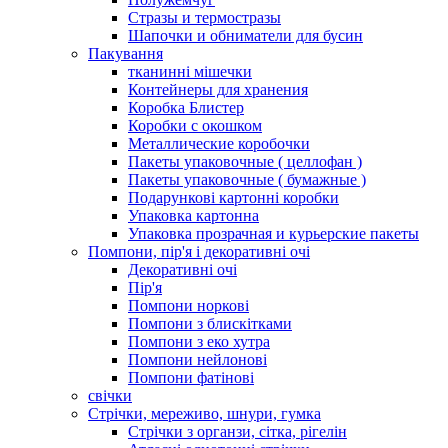
Стразы и термостразы
Шапочки и обниматели для бусин
Пакування
тканинні мішечки
Контейнеры для хранения
Коробка Блистер
Коробки с окошком
Металлические коробочки
Пакеты упаковочные ( целлофан )
Пакеты упаковочные ( бумажные )
Подарункові картонні коробки
Упаковка картонна
Упаковка прозрачная и курьерские пакеты
Помпони, пір'я і декоративні очі
Декоративні очі
Пір'я
Помпони норкові
Помпони з блискітками
Помпони з еко хутра
Помпони нейлонові
Помпони фатінові
свічки
Стрічки, мереживо, шнури, гумка
Стрічки з органзи, сітка, рігелін