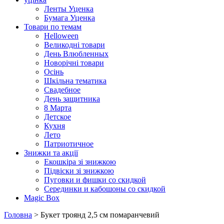
Ленты Уценка
Бумага Уценка
Товари по темам
Helloween
Великодні товари
День Влюбленных
Новорічні товари
Осінь
Шкільна тематика
Свадебное
День защитника
8 Марта
Детское
Кухня
Лето
Патриотичное
Знижки та акції
Екошкіра зі знижкою
Підвіски зі знижкою
Пуговки и фишки со скидкой
Серединки и кабошоны со скидкой
Magic Box
Головна
> Букет троянд 2,5 см помаранчевий