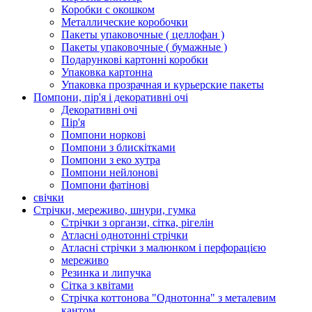
Коробки с окошком
Металлические коробочки
Пакеты упаковочные ( целлофан )
Пакеты упаковочные ( бумажные )
Подарункові картонні коробки
Упаковка картонна
Упаковка прозрачная и курьерские пакеты
Помпони, пір'я і декоративні очі
Декоративні очі
Пір'я
Помпони норкові
Помпони з блискітками
Помпони з еко хутра
Помпони нейлонові
Помпони фатінові
свічки
Стрічки, мереживо, шнури, гумка
Стрічки з органзи, сітка, рігелін
Атласні однотонні стрічки
Атласні стрічки з малюнком і перфорацією
мереживо
Резинка и липучка
Сітка з квітами
Стрічка коттонова "Однотонна" з металевим
кантом