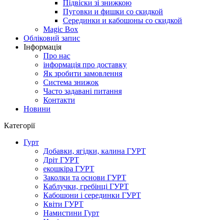
Підвіски зі знижкою
Пуговки и фишки со скидкой
Серединки и кабошоны со скидкой
Magic Box
Обліковий запис
Інформація
Про нас
інформація про доставку
Як зробити замовлення
Система знижок
Часто задавані питання
Контакти
Новини
Категорії
Гурт
Добавки, ягідки, калина ГУРТ
Дріт ГУРТ
екошкіра ГУРТ
Заколки та основи ГУРТ
Каблучки, гребінці ГУРТ
Кабошони і серединки ГУРТ
Квіти ГУРТ
Намистини Гурт