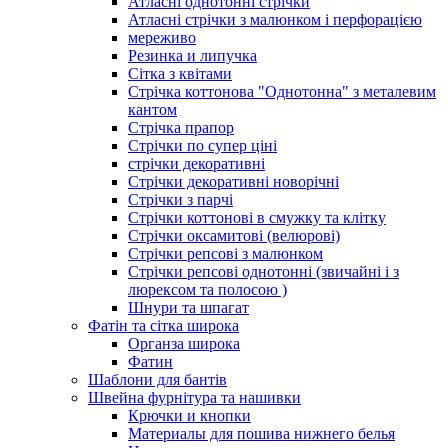
Атласні однотонні стрічки
Атласні стрічки з малюнком і перфорацією
мереживо
Резинка и липучка
Сітка з квітами
Стрічка коттонова "Однотонна" з металевим
кантом
Стрічка прапор
Стрічки по супер ціні
стрічки декоративні
Стрічки декоративні новорічні
Стрічки з парчі
Стрічки коттонові в смужку та клітку
Стрічки оксамитові (велюрові)
Стрічки репсові з малюнком
Стрічки репсові однотонні (звичайні і з
люрексом та полосою )
Шнури та шпагат
Фатін та сітка широка
Органза широка
Фатин
Шаблони для бантів
Швейна фурнітура та нашивки
Крючки и кнопки
Материалы для пошива нижнего белья