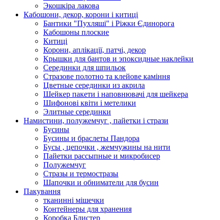
Экошкiра лакова
Кабошони, декор, корони і китиці
Бантики "Пухляші" і Ріжки Єдинорога
Кабошоны плоские
Китиці
Корони, аплікації, патчі, декор
Крышки для бантов и эпоксидные наклейки
Серединки для шпильок
Стразове полотно та клейове каміння
Цветные серединки из акрила
Шейкер пакети і наповнювачі для шейкера
Шифонові квіти і метелики
Элитные серединки
Намистини, полужемчуг , пайетки і стрази
Бусины
Бусины и браслеты Пандора
Бусы , цепочки , жемчужины на нити
Пайетки рассыпные и микробисер
Полужемчуг
Стразы и термостразы
Шапочки и обниматели для бусин
Пакування
тканинні мішечки
Контейнеры для хранения
Коробка Блистер