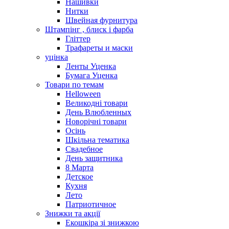
Нашивки
Нитки
Швейная фурнитура
Штампінг , блиск і фарба
Гліттер
Трафареты и маски
уцінка
Ленты Уценка
Бумага Уценка
Товари по темам
Helloween
Великодні товари
День Влюбленных
Новорічні товари
Осінь
Шкільна тематика
Свадебное
День защитника
8 Марта
Детское
Кухня
Лето
Патриотичное
Знижки та акції
Екошкіра зі знижкою