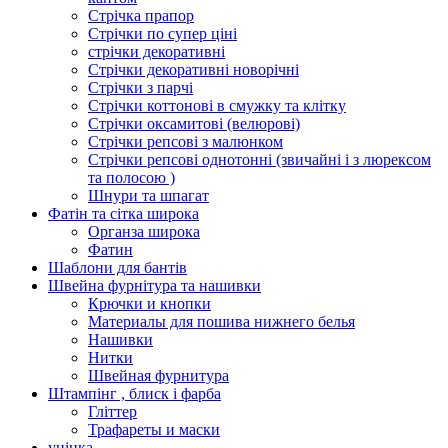
Стрічка прапор
Стрічки по супер ціні
стрічки декоративні
Стрічки декоративні новорічні
Стрічки з парчі
Стрічки коттонові в смужку та клітку
Стрічки оксамитові (велюрові)
Стрічки репсові з малюнком
Стрічки репсові однотонні (звичайні і з люрексом
та полосою )
Шнури та шпагат
Фатін та сітка широка
Органза широка
Фатин
Шаблони для бантів
Швейна фурнітура та нашивки
Крючки и кнопки
Материалы для пошива нижнего белья
Нашивки
Нитки
Швейная фурнитура
Штампінг , блиск і фарба
Гліттер
Трафареты и маски
уцінка