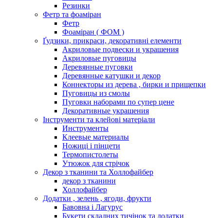
Резинки
Фетр та фоаміран
Фетр
Фоаміран ( ФОМ )
Ґудзики, прикраси, декоративні елементи
Акриловые подвески и украшения
Акриловые пуговицы
Деревянные пуговки
Деревянные катушки и декор
Коннекторы из дерева , бирки и прищепки
Пуговицы из смолы
Пуговки наборами по супер цене
Декоративные украшения
Інструменти та клейові матеріали
Инструменты
Клеевые материалы
Ножиці і пінцети
Термопистолеты
Утюжок для стрічок
Декор з тканини та Холлофайбер
декор з тканини
Холлофайбер
Додатки , зелень , ягоди, фрукти
Бавовна і Лагурус
Букети складних тичінок та додатки