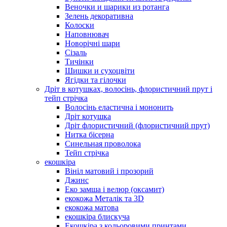
Веночки и шарики из ротанга
Зелень декоративна
Колоски
Наповнювач
Новорічні шари
Сізаль
Тичінки
Шишки и сухоцвіти
Ягідки та гілочки
Дріт в котушках, волосінь, флористичний прут і
тейп стрічка
Волосінь еластична і мононить
Дріт котушка
Дріт флористичний (флористичний прут)
Нитка бісерна
Синельная проволока
Тейп стрічка
екошкіра
Вініл матовий і прозорий
Джинс
Еко замша і велюр (оксамит)
екокожа Металік та 3D
екокожа матова
екошкіра блискуча
Екошкіра з кольоровими принтами