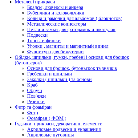
Металеві прикраси
Брадсы, люверсы и анкера
Бубенчики и колокольчики
Кольца и рамочки для альбомов ( блокнотов)
Металлические коннекторы
Петли и замки для фоторамок и шкатулок
Подвески
Топсы и фишки
Уголки , магниты и магнитный винил
Фурнитура для бижутерии
Обідки, шпильки, гумки, гребені і основи для брошок
(бутоньєрок)
Основи для брошок, бутоньєрок та значків
Гребешки и шпильки
Заколки ( шпильки ) та основи
Краб
Обручі
Пов'язки
Резинки
Фетр та фоаміран
Фетр
Фоаміран ( ФОМ )
Ґудзики, прикраси, декоративні елементи
Акриловые подвески и украшения
Акриловые пуговицы