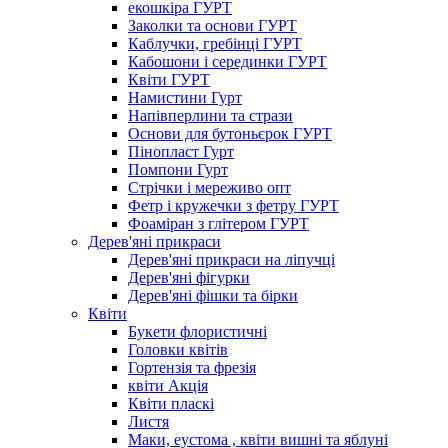
екошкіра ГУРТ
Заколки та основи ГУРТ
Каблучки, гребінці ГУРТ
Кабошони і серединки ГУРТ
Квіти ГУРТ
Намистини Гурт
Напівперлини та стрази
Основи для бутоньєрок ГУРТ
Пінопласт Гурт
Помпони Гурт
Стрічки і мереживо опт
Фетр і кружечки з фетру ГУРТ
Фоаміран з глітером ГУРТ
Дерев'яні прикраси
Дерев'яні прикраси на ліпучці
Дерев'яні фігурки
Дерев'яні фішки та бірки
Квіти
Букети флористичні
Головки квітів
Гортензія та фрезія
квіти Акція
Квіти пласкі
Листя
Маки, еустома , квіти вишні та яблуні