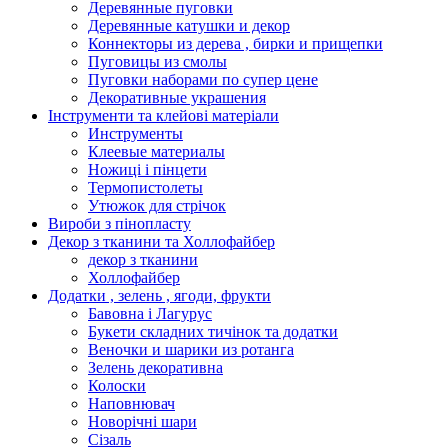
Деревянные пуговки
Деревянные катушки и декор
Коннекторы из дерева , бирки и прищепки
Пуговицы из смолы
Пуговки наборами по супер цене
Декоративные украшения
Інструменти та клейові матеріали
Инструменты
Клеевые материалы
Ножиці і пінцети
Термопистолеты
Утюжок для стрічок
Вироби з пінопласту
Декор з тканини та Холлофайбер
декор з тканини
Холлофайбер
Додатки , зелень , ягоди, фрукти
Бавовна і Лагурус
Букети складних тичінок та додатки
Веночки и шарики из ротанга
Зелень декоративна
Колоски
Наповнювач
Новорічні шари
Сізаль