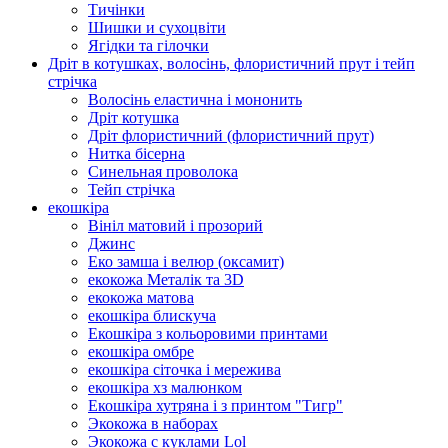
Тичінки
Шишки и сухоцвіти
Ягідки та гілочки
Дріт в котушках, волосінь, флористичний прут і тейп
стрічка
Волосінь еластична і мононить
Дріт котушка
Дріт флористичний (флористичний прут)
Нитка бісерна
Синельная проволока
Тейп стрічка
екошкіра
Вініл матовий і прозорий
Джинс
Еко замша і велюр (оксамит)
екокожа Металік та 3D
екокожа матова
екошкіра блискуча
Екошкіра з кольоровими принтами
екошкіра омбре
екошкіра сіточка і мережива
екошкіра хз малюнком
Екошкіра хутряна і з принтом "Тигр"
Экокожа в наборах
Экокожа с куклами Lol