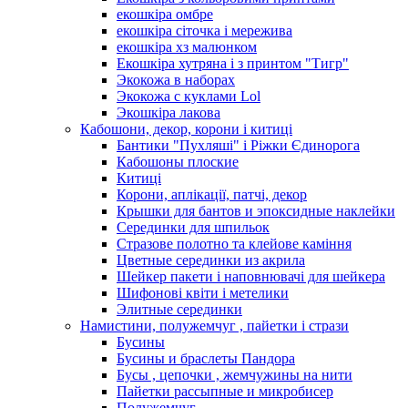
екошкіра омбре
екошкіра сіточка і мережива
екошкіра хз малюнком
Екошкіра хутряна і з принтом "Тигр"
Экокожа в наборах
Экокожа с куклами Lol
Экошкiра лакова
Кабошони, декор, корони і китиці
Бантики "Пухляші" і Ріжки Єдинорога
Кабошоны плоские
Китиці
Корони, аплікації, патчі, декор
Крышки для бантов и эпоксидные наклейки
Серединки для шпильок
Стразове полотно та клейове каміння
Цветные серединки из акрила
Шейкер пакети і наповнювачі для шейкера
Шифонові квіти і метелики
Элитные серединки
Намистини, полужемчуг , пайетки і стрази
Бусины
Бусины и браслеты Пандора
Бусы , цепочки , жемчужины на нити
Пайетки рассыпные и микробисер
Полужемчуг