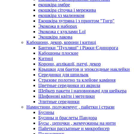
екошкіра омбре
екошкіра сіточка і мережива
екошкіра хз малюнком
Екошкіра хутряна і з принтом "Тигр"
Экокожа в наборах
Экокожа с куклами Lol
Экошкiра лакова
Кабошони, декор, корони і китиці
Бантики "Пухляші" і Ріжки Єдинорога
Кабошоны плоские
Китиці
Корони, аплікації, патчі, декор
Крышки для бантов и эпоксидные наклейки
Серединки для шпильок
Стразове полотно та клейове каміння
Цветные серединки из акрила
Шейкер пакети і наповнювачі для шейкера
Шифонові квіти і метелики
Элитные серединки
Намистини, полужемчуг , пайетки і стрази
Бусины
Бусины и браслеты Пандора
Бусы , цепочки , жемчужины на нити
Пайетки рассыпные и микробисер
Полужемчуг