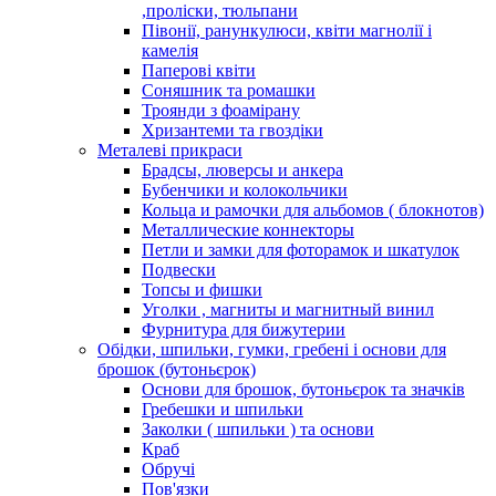
,проліски, тюльпани
Півонії, ранункулюси, квіти магнолії і
камелія
Паперові квіти
Соняшник та ромашки
Троянди з фоамірану
Хризантеми та гвоздіки
Металеві прикраси
Брадсы, люверсы и анкера
Бубенчики и колокольчики
Кольца и рамочки для альбомов ( блокнотов)
Металлические коннекторы
Петли и замки для фоторамок и шкатулок
Подвески
Топсы и фишки
Уголки , магниты и магнитный винил
Фурнитура для бижутерии
Обідки, шпильки, гумки, гребені і основи для
брошок (бутоньєрок)
Основи для брошок, бутоньєрок та значків
Гребешки и шпильки
Заколки ( шпильки ) та основи
Краб
Обручі
Пов'язки