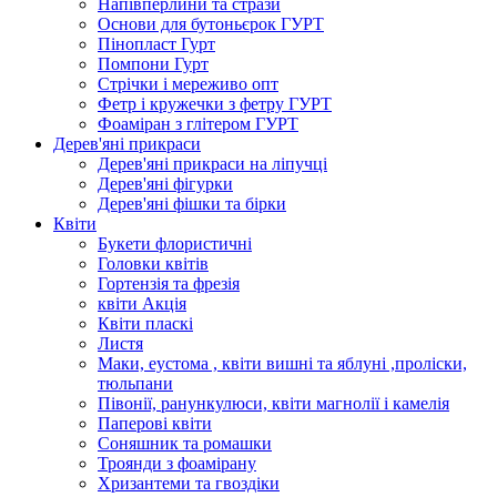
Напівперлини та стрази
Основи для бутоньєрок ГУРТ
Пінопласт Гурт
Помпони Гурт
Стрічки і мереживо опт
Фетр і кружечки з фетру ГУРТ
Фоаміран з глітером ГУРТ
Дерев'яні прикраси
Дерев'яні прикраси на ліпучці
Дерев'яні фігурки
Дерев'яні фішки та бірки
Квіти
Букети флористичні
Головки квітів
Гортензія та фрезія
квіти Акція
Квіти пласкі
Листя
Маки, еустома , квіти вишні та яблуні ,проліски,
тюльпани
Півонії, ранункулюси, квіти магнолії і камелія
Паперові квіти
Соняшник та ромашки
Троянди з фоамірану
Хризантеми та гвоздіки