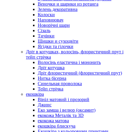
Веночки и шарики из ротанга
Зелень декоративна
Колоски
Наповнювач
Новорічні шари
Сізаль
Тичінки
Шишки и сухоцвіти
Ягідки та гілочки
Дріт в котушках, волосінь, флористичний прут і
тейп стрічка
Волосінь еластична і мононить
Дріт котушка
Дріт флористичний (флористичний прут)
Нитка бісерна
Синельная проволока
Тейп стрічка
екошкіра
Вініл матовий і прозорий
Джинс
Еко замша і велюр (оксамит)
екокожа Металік та 3D
екокожа матова
екошкіра блискуча
Екошкіра з кольоровими принтами