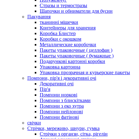
Стразы и термостразы
Шапочки и обниматели для бусин
Пакування
тканинні мішечки
Контейнеры для хранения
Коробка Блистер
Коробки с окошком
Металлические коробочки
Пакеты упаковочные ( целлофан )
Пакеты упаковочные ( бумажные )
Подарункові картонні коробки
Упаковка картонна
Упаковка прозрачная и курьерские пакеты
Помпони, пір'я і декоративні очі
Декоративні очі
Пір'я
Помпони норкові
Помпони з блискітками
Помпони з еко хутра
Помпони нейлонові
Помпони фатінові
свічки
Стрічки, мереживо, шнури, гумка
Стрічки з органзи, сітка, рігелін