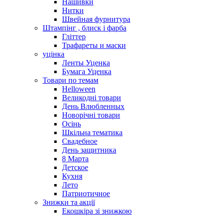
Нашивки
Нитки
Швейная фурнитура
Штампінг , блиск і фарба
Гліттер
Трафареты и маски
уцінка
Ленты Уценка
Бумага Уценка
Товари по темам
Helloween
Великодні товари
День Влюбленных
Новорічні товари
Осінь
Шкільна тематика
Свадебное
День защитника
8 Марта
Детское
Кухня
Лето
Патриотичное
Знижки та акції
Екошкіра зі знижкою