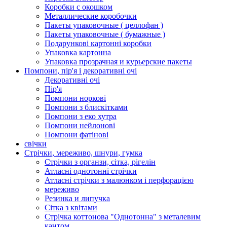
Коробки с окошком
Металлические коробочки
Пакеты упаковочные ( целлофан )
Пакеты упаковочные ( бумажные )
Подарункові картонні коробки
Упаковка картонна
Упаковка прозрачная и курьерские пакеты
Помпони, пір'я і декоративні очі
Декоративні очі
Пір'я
Помпони норкові
Помпони з блискітками
Помпони з еко хутра
Помпони нейлонові
Помпони фатінові
свічки
Стрічки, мереживо, шнури, гумка
Стрічки з органзи, сітка, рігелін
Атласні однотонні стрічки
Атласні стрічки з малюнком і перфорацією
мереживо
Резинка и липучка
Сітка з квітами
Стрічка коттонова "Однотонна" з металевим
кантом