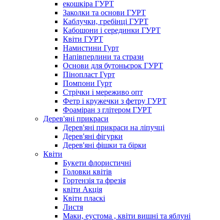
екошкіра ГУРТ
Заколки та основи ГУРТ
Каблучки, гребінці ГУРТ
Кабошони і серединки ГУРТ
Квіти ГУРТ
Намистини Гурт
Напівперлини та стрази
Основи для бутоньєрок ГУРТ
Пінопласт Гурт
Помпони Гурт
Стрічки і мереживо опт
Фетр і кружечки з фетру ГУРТ
Фоаміран з глітером ГУРТ
Дерев'яні прикраси
Дерев'яні прикраси на ліпучці
Дерев'яні фігурки
Дерев'яні фішки та бірки
Квіти
Букети флористичні
Головки квітів
Гортензія та фрезія
квіти Акція
Квіти пласкі
Листя
Маки, еустома , квіти вишні та яблуні