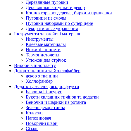
Деревянные пуговки
Деревянные катушки и декор
Коннекторы из дерева , бирки и прищепки
Пуговицы из смолы
Пуговки наборами по супер цене
Декоративные украшения
Інструменти та клейові матеріали
Инструменты
Клеевые материалы
Ножиці і пінцети
Термопистолеты
Утюжок для стрічок
Вироби з пінопласту
Декор з тканини та Холлофайбер
декор з тканини
Холлофайбер
Додатки , зелень , ягоди, фрукти
Бавовна і Лагурус
Букети складних тичінок та додатки
Веночки и шарики из ротанга
Зелень декоративна
Колоски
Наповнювач
Новорічні шари
Сізаль