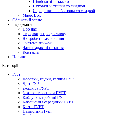
Підвіски зі знижкою
Пуговки и фишки со скидкой
Серединки и кабошоны со скидкой
Magic Box
Обліковий запис
Інформація
Про нас
інформація про доставку
Як зробити замовлення
Система знижок
Часто задавані питання
Контакти
Новини
Категорії
Гурт
Добавки, ягідки, калина ГУРТ
Дріт ГУРТ
екошкіра ГУРТ
Заколки та основи ГУРТ
Каблучки, гребінці ГУРТ
Кабошони і серединки ГУРТ
Квіти ГУРТ
Намистини Гурт