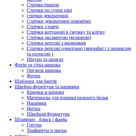
Стрічка прапор
Стрічки по супер ціні
стрічки декоративні
Стрічки декоративні новорічні
Стрічки з парчі
Стрічки коттонові в смужку та клітку
Стрічки оксамитові (велюрові)
Стрічки репсові з малюнком
Стрічки репсові однотонні (звичайні і з люрексом
та полосою )
Шнури та шпагат
Фатін та сітка широка
Органза широка
Фатин
Шаблони для бантів
Швейна фурнітура та нашивки
Крючки и кнопки
Материалы для пошива нижнего белья
Нашивки
Нитки
Швейная фурнитура
Штампінг , блиск і фарба
Гліттер
Трафареты и маски
уцінка