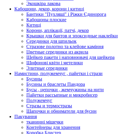
Экошкiра лакова
Кабошони, декор, корони і китиці
Бантики "Пухляші" і Ріжки Єдинорога
Кабошоны плоские
Китиці
Корони, аплікації, патчі, декор
Крышки для бантов и эпоксидные наклейки
Серединки для шпильок
Стразове полотно та клейове каміння
Цветные серединки из акрила
Шейкер пакети і наповнювачі для шейкера
Шифонові квіти і метелики
Элитные серединки
Намистини, полужемчуг , пайетки і стрази
Бусины
Бусины и браслеты Пандора
Бусы , цепочки , жемчужины на нити
Пайетки рассыпные и микробисер
Полужемчуг
Стразы и термостразы
Шапочки и обниматели для бусин
Пакування
тканинні мішечки
Контейнеры для хранения
Коробка Блистер