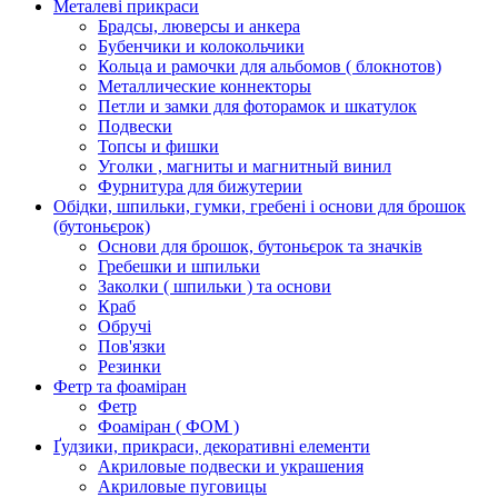
Металеві прикраси
Брадсы, люверсы и анкера
Бубенчики и колокольчики
Кольца и рамочки для альбомов ( блокнотов)
Металлические коннекторы
Петли и замки для фоторамок и шкатулок
Подвески
Топсы и фишки
Уголки , магниты и магнитный винил
Фурнитура для бижутерии
Обідки, шпильки, гумки, гребені і основи для брошок
(бутоньєрок)
Основи для брошок, бутоньєрок та значків
Гребешки и шпильки
Заколки ( шпильки ) та основи
Краб
Обручі
Пов'язки
Резинки
Фетр та фоаміран
Фетр
Фоаміран ( ФОМ )
Ґудзики, прикраси, декоративні елементи
Акриловые подвески и украшения
Акриловые пуговицы