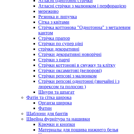
Атласні однотонні стрічки
Атласні стрічки з малюнком і перфорацією
мереживо
Резинка и липучка
Сітка з квітами
Стрічка коттонова "Однотонна" з металевим
кантом
Стрічка прапор
Стрічки по супер ціні
стрічки декоративні
Стрічки декоративні новорічні
Стрічки з парчі
Стрічки коттонові в смужку та клітку
Стрічки оксамитові (велюрові)
Стрічки репсові з малюнком
Стрічки репсові однотонні (звичайні і з
люрексом та полосою )
Шнури та шпагат
Фатін та сітка широка
Органза широка
Фатин
Шаблони для бантів
Швейна фурнітура та нашивки
Крючки и кнопки
Материалы для пошива нижнего белья