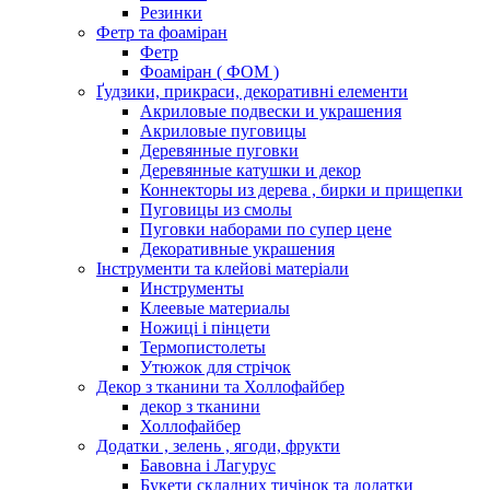
Резинки
Фетр та фоаміран
Фетр
Фоаміран ( ФОМ )
Ґудзики, прикраси, декоративні елементи
Акриловые подвески и украшения
Акриловые пуговицы
Деревянные пуговки
Деревянные катушки и декор
Коннекторы из дерева , бирки и прищепки
Пуговицы из смолы
Пуговки наборами по супер цене
Декоративные украшения
Інструменти та клейові матеріали
Инструменты
Клеевые материалы
Ножиці і пінцети
Термопистолеты
Утюжок для стрічок
Декор з тканини та Холлофайбер
декор з тканини
Холлофайбер
Додатки , зелень , ягоди, фрукти
Бавовна і Лагурус
Букети складних тичінок та додатки