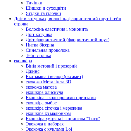
Тичінки
Шишки и сухоцвіти
Ягідки та гілочки
Дріт в котушках, волосінь, флористичний прут і тейп
стрічка
Волосінь еластична і мононить
Дріт котушка
Дріт флористичний (флористичний прут)
Нитка бісерна
Синельная проволока
Тейп стрічка
екошкіра
Вініл матовий і прозорий
Джинс
Еко замша і велюр (оксамит)
екокожа Металік та 3D
екокожа матова
екошкіра блискуча
Екошкіра з кольоровими принтами
екошкіра омбре
екошкіра сіточка і мережива
екошкіра хз малюнком
Екошкіра хутряна і з принтом "Тигр"
Экокожа в наборах
Экокожа с куклами Lol