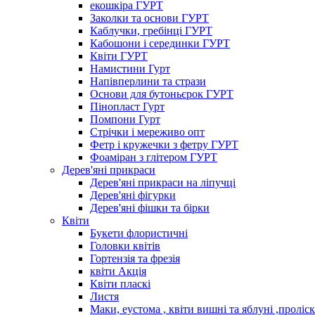
екошкіра ГУРТ
Заколки та основи ГУРТ
Каблучки, гребінці ГУРТ
Кабошони і серединки ГУРТ
Квіти ГУРТ
Намистини Гурт
Напівперлини та стрази
Основи для бутоньєрок ГУРТ
Пінопласт Гурт
Помпони Гурт
Стрічки і мереживо опт
Фетр і кружечки з фетру ГУРТ
Фоаміран з глітером ГУРТ
Дерев'яні прикраси
Дерев'яні прикраси на ліпучці
Дерев'яні фігурки
Дерев'яні фішки та бірки
Квіти
Букети флористичні
Головки квітів
Гортензія та фрезія
квіти Акція
Квіти пласкі
Листя
Маки, еустома , квіти вишні та яблуні ,проліс