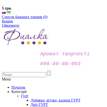
$
грн.
Список бажаних товарів (0)
Кошик
Оформити
Аромат творчості
096-85-88-003
Menu
Початок
Категорії
Гурт
Добавки, ягідки, калина ГУРТ
Дріт ГУРТ