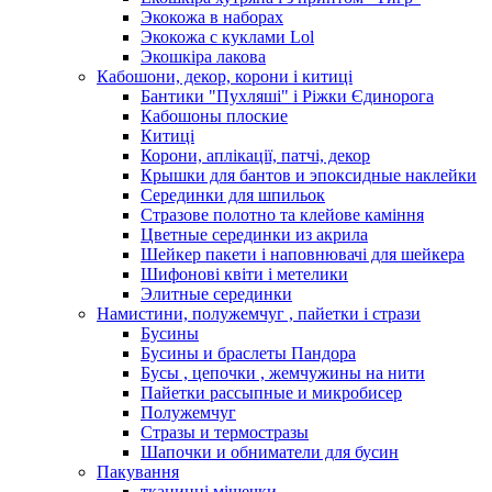
Экокожа в наборах
Экокожа с куклами Lol
Экошкiра лакова
Кабошони, декор, корони і китиці
Бантики "Пухляші" і Ріжки Єдинорога
Кабошоны плоские
Китиці
Корони, аплікації, патчі, декор
Крышки для бантов и эпоксидные наклейки
Серединки для шпильок
Стразове полотно та клейове каміння
Цветные серединки из акрила
Шейкер пакети і наповнювачі для шейкера
Шифонові квіти і метелики
Элитные серединки
Намистини, полужемчуг , пайетки і стрази
Бусины
Бусины и браслеты Пандора
Бусы , цепочки , жемчужины на нити
Пайетки рассыпные и микробисер
Полужемчуг
Стразы и термостразы
Шапочки и обниматели для бусин
Пакування
тканинні мішечки