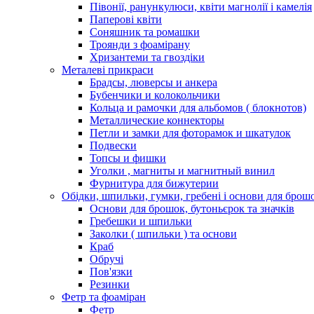
Півонії, ранункулюси, квіти магнолії і камелія
Паперові квіти
Соняшник та ромашки
Троянди з фоамірану
Хризантеми та гвоздіки
Металеві прикраси
Брадсы, люверсы и анкера
Бубенчики и колокольчики
Кольца и рамочки для альбомов ( блокнотов)
Металлические коннекторы
Петли и замки для фоторамок и шкатулок
Подвески
Топсы и фишки
Уголки , магниты и магнитный винил
Фурнитура для бижутерии
Обідки, шпильки, гумки, гребені і основи для брош
Основи для брошок, бутоньєрок та значків
Гребешки и шпильки
Заколки ( шпильки ) та основи
Краб
Обручі
Пов'язки
Резинки
Фетр та фоаміран
Фетр