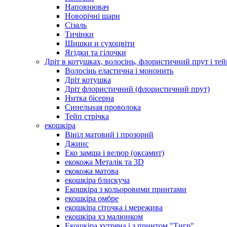
Наповнювач
Новорічні шари
Сізаль
Тичінки
Шишки и сухоцвіти
Ягідки та гілочки
Дріт в котушках, волосінь, флористичний прут і тей
Волосінь еластична і мононить
Дріт котушка
Дріт флористичний (флористичний прут)
Нитка бісерна
Синельная проволока
Тейп стрічка
екошкіра
Вініл матовий і прозорий
Джинс
Еко замша і велюр (оксамит)
екокожа Металік та 3D
екокожа матова
екошкіра блискуча
Екошкіра з кольоровими принтами
екошкіра омбре
екошкіра сіточка і мережива
екошкіра хз малюнком
Екошкіра хутряна і з принтом "Тигр"