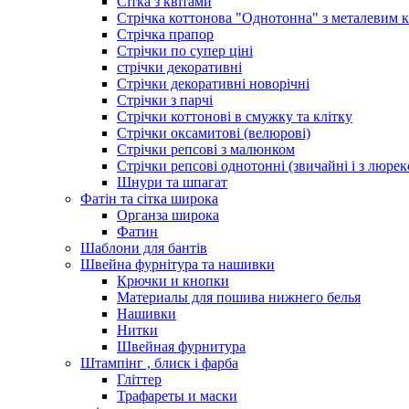
Сітка з квітами
Стрічка коттонова "Однотонна" з металевим 
Стрічка прапор
Стрічки по супер ціні
стрічки декоративні
Стрічки декоративні новорічні
Стрічки з парчі
Стрічки коттонові в смужку та клітку
Стрічки оксамитові (велюрові)
Стрічки репсові з малюнком
Стрічки репсові однотонні (звичайні і з люре
Шнури та шпагат
Фатін та сітка широка
Органза широка
Фатин
Шаблони для бантів
Швейна фурнітура та нашивки
Крючки и кнопки
Материалы для пошива нижнего белья
Нашивки
Нитки
Швейная фурнитура
Штампінг , блиск і фарба
Гліттер
Трафареты и маски