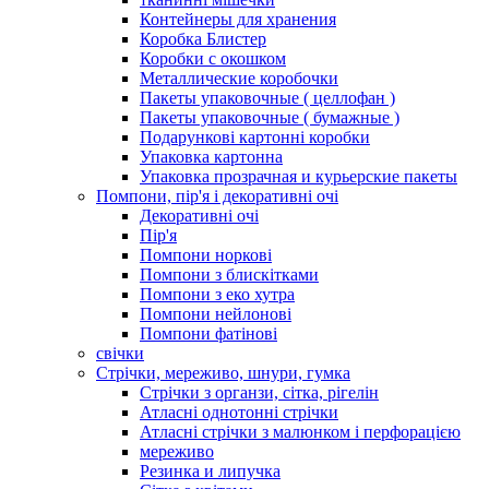
Контейнеры для хранения
Коробка Блистер
Коробки с окошком
Металлические коробочки
Пакеты упаковочные ( целлофан )
Пакеты упаковочные ( бумажные )
Подарункові картонні коробки
Упаковка картонна
Упаковка прозрачная и курьерские пакеты
Помпони, пір'я і декоративні очі
Декоративні очі
Пір'я
Помпони норкові
Помпони з блискітками
Помпони з еко хутра
Помпони нейлонові
Помпони фатінові
свічки
Стрічки, мереживо, шнури, гумка
Стрічки з органзи, сітка, рігелін
Атласні однотонні стрічки
Атласні стрічки з малюнком і перфорацією
мереживо
Резинка и липучка