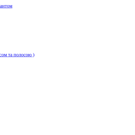
кантом
ксом та полосою )