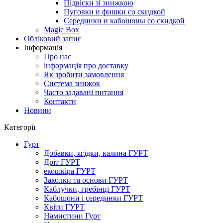
Підвіски зі знижкою
Пуговки и фишки со скидкой
Серединки и кабошоны со скидкой
Magic Box
Обліковий запис
Інформація
Про нас
інформація про доставку
Як зробити замовлення
Система знижок
Часто задавані питання
Контакти
Новини
Категорії
Гурт
Добавки, ягідки, калина ГУРТ
Дріт ГУРТ
екошкіра ГУРТ
Заколки та основи ГУРТ
Каблучки, гребінці ГУРТ
Кабошони і серединки ГУРТ
Квіти ГУРТ
Намистини Гурт