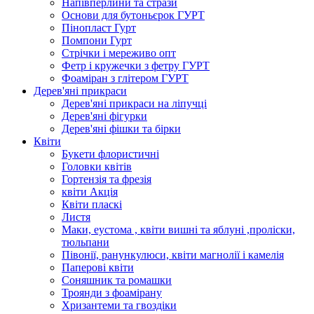
Напівперлини та стрази
Основи для бутоньєрок ГУРТ
Пінопласт Гурт
Помпони Гурт
Стрічки і мереживо опт
Фетр і кружечки з фетру ГУРТ
Фоаміран з глітером ГУРТ
Дерев'яні прикраси
Дерев'яні прикраси на ліпучці
Дерев'яні фігурки
Дерев'яні фішки та бірки
Квіти
Букети флористичні
Головки квітів
Гортензія та фрезія
квіти Акція
Квіти пласкі
Листя
Маки, еустома , квіти вишні та яблуні ,проліски,
тюльпани
Півонії, ранункулюси, квіти магнолії і камелія
Паперові квіти
Соняшник та ромашки
Троянди з фоамірану
Хризантеми та гвоздіки