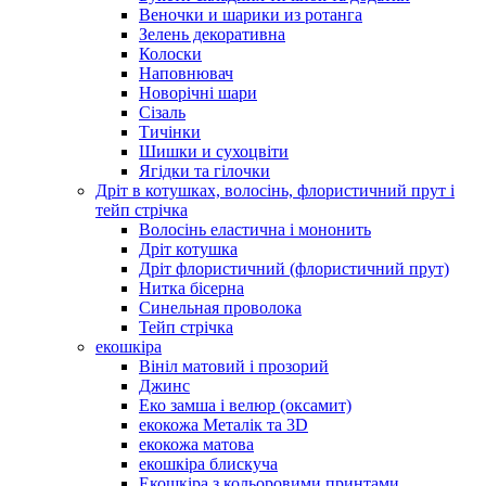
Веночки и шарики из ротанга
Зелень декоративна
Колоски
Наповнювач
Новорічні шари
Сізаль
Тичінки
Шишки и сухоцвіти
Ягідки та гілочки
Дріт в котушках, волосінь, флористичний прут і
тейп стрічка
Волосінь еластична і мононить
Дріт котушка
Дріт флористичний (флористичний прут)
Нитка бісерна
Синельная проволока
Тейп стрічка
екошкіра
Вініл матовий і прозорий
Джинс
Еко замша і велюр (оксамит)
екокожа Металік та 3D
екокожа матова
екошкіра блискуча
Екошкіра з кольоровими принтами