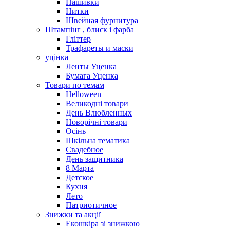
Нашивки
Нитки
Швейная фурнитура
Штампінг , блиск і фарба
Гліттер
Трафареты и маски
уцінка
Ленты Уценка
Бумага Уценка
Товари по темам
Helloween
Великодні товари
День Влюбленных
Новорічні товари
Осінь
Шкільна тематика
Свадебное
День защитника
8 Марта
Детское
Кухня
Лето
Патриотичное
Знижки та акції
Екошкіра зі знижкою