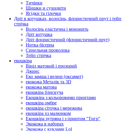
Тичінки
Шишки и сухоцвіти
Ягідки та гілочки
Дріт в котушках, волосінь, флористичний прут і тейп
стрічка
Волосінь еластична і мононить
Дріт котушка
Дріт флористичний (флористичний прут)
Нитка бісерна
Синельная проволока
Тейп стрічка
екошкіра
Вініл матовий і прозорий
Джинс
Еко замша і велюр (оксамит)
екокожа Металік та 3D
екокожа матова
екошкіра блискуча
Екошкіра з кольоровими принтами
екошкіра омбре
екошкіра сіточка і мережива
екошкіра хз малюнком
Екошкіра хутряна і з принтом "Тигр"
Экокожа в наборах
Экокожа с куклами Lol