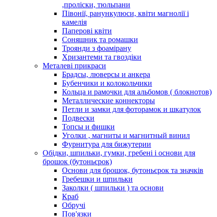
,проліски, тюльпани
Півонії, ранункулюси, квіти магнолії і
камелія
Паперові квіти
Соняшник та ромашки
Троянди з фоамірану
Хризантеми та гвоздіки
Металеві прикраси
Брадсы, люверсы и анкера
Бубенчики и колокольчики
Кольца и рамочки для альбомов ( блокнотов)
Металлические коннекторы
Петли и замки для фоторамок и шкатулок
Подвески
Топсы и фишки
Уголки , магниты и магнитный винил
Фурнитура для бижутерии
Обідки, шпильки, гумки, гребені і основи для
брошок (бутоньєрок)
Основи для брошок, бутоньєрок та значків
Гребешки и шпильки
Заколки ( шпильки ) та основи
Краб
Обручі
Пов'язки