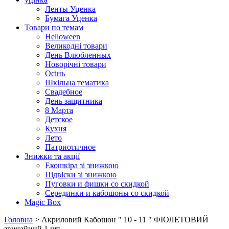
Ленты Уценка
Бумага Уценка
Товари по темам
Helloween
Великодні товари
День Влюбленных
Новорічні товари
Осінь
Шкільна тематика
Свадебное
День защитника
8 Марта
Детское
Кухня
Лето
Патриотичное
Знижки та акції
Екошкіра зі знижкою
Підвіски зі знижкою
Пуговки и фишки со скидкой
Серединки и кабошоны со скидкой
Magic Box
Головна
> Акриловий Кабошон " 10 - 11 " ФІОЛЕТОВИЙ
звичайний 1 шт