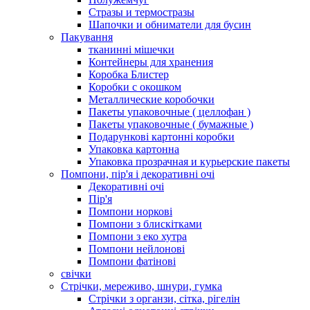
Стразы и термостразы
Шапочки и обниматели для бусин
Пакування
тканинні мішечки
Контейнеры для хранения
Коробка Блистер
Коробки с окошком
Металлические коробочки
Пакеты упаковочные ( целлофан )
Пакеты упаковочные ( бумажные )
Подарункові картонні коробки
Упаковка картонна
Упаковка прозрачная и курьерские пакеты
Помпони, пір'я і декоративні очі
Декоративні очі
Пір'я
Помпони норкові
Помпони з блискітками
Помпони з еко хутра
Помпони нейлонові
Помпони фатінові
свічки
Стрічки, мереживо, шнури, гумка
Стрічки з органзи, сітка, рігелін