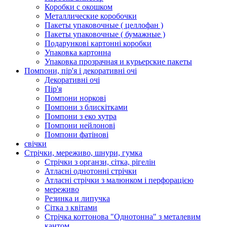
Коробки с окошком
Металлические коробочки
Пакеты упаковочные ( целлофан )
Пакеты упаковочные ( бумажные )
Подарункові картонні коробки
Упаковка картонна
Упаковка прозрачная и курьерские пакеты
Помпони, пір'я і декоративні очі
Декоративні очі
Пір'я
Помпони норкові
Помпони з блискітками
Помпони з еко хутра
Помпони нейлонові
Помпони фатінові
свічки
Стрічки, мереживо, шнури, гумка
Стрічки з органзи, сітка, рігелін
Атласні однотонні стрічки
Атласні стрічки з малюнком і перфорацією
мереживо
Резинка и липучка
Сітка з квітами
Стрічка коттонова "Однотонна" з металевим
кантом