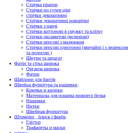
Стрічка прапор
Стрічки по супер ціні
стрічки декоративні
Стрічки декоративні новорічні
Стрічки з парчі
Стрічки коттонові в смужку та клітку
Стрічки оксамитові (велюрові)
Стрічки репсові з малюнком
Стрічки репсові однотонні (звичайні і з люрексом
та полосою )
Шнури та шпагат
Фатін та сітка широка
Органза широка
Фатин
Шаблони для бантів
Швейна фурнітура та нашивки
Крючки и кнопки
Материалы для пошива нижнего белья
Нашивки
Нитки
Швейная фурнитура
Штампінг , блиск і фарба
Гліттер
Трафареты и маски
уцінка