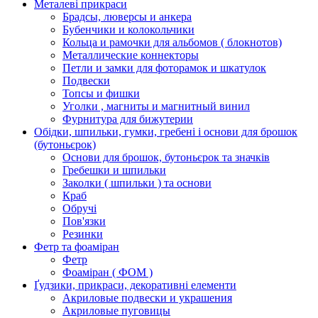
Металеві прикраси
Брадсы, люверсы и анкера
Бубенчики и колокольчики
Кольца и рамочки для альбомов ( блокнотов)
Металлические коннекторы
Петли и замки для фоторамок и шкатулок
Подвески
Топсы и фишки
Уголки , магниты и магнитный винил
Фурнитура для бижутерии
Обідки, шпильки, гумки, гребені і основи для брошок
(бутоньєрок)
Основи для брошок, бутоньєрок та значків
Гребешки и шпильки
Заколки ( шпильки ) та основи
Краб
Обручі
Пов'язки
Резинки
Фетр та фоаміран
Фетр
Фоаміран ( ФОМ )
Ґудзики, прикраси, декоративні елементи
Акриловые подвески и украшения
Акриловые пуговицы