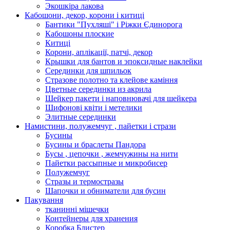
Экошкiра лакова
Кабошони, декор, корони і китиці
Бантики "Пухляші" і Ріжки Єдинорога
Кабошоны плоские
Китиці
Корони, аплікації, патчі, декор
Крышки для бантов и эпоксидные наклейки
Серединки для шпильок
Стразове полотно та клейове каміння
Цветные серединки из акрила
Шейкер пакети і наповнювачі для шейкера
Шифонові квіти і метелики
Элитные серединки
Намистини, полужемчуг , пайетки і стрази
Бусины
Бусины и браслеты Пандора
Бусы , цепочки , жемчужины на нити
Пайетки рассыпные и микробисер
Полужемчуг
Стразы и термостразы
Шапочки и обниматели для бусин
Пакування
тканинні мішечки
Контейнеры для хранения
Коробка Блистер