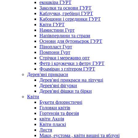
екошкіра ГУРТ
Заколки та основи ГУРТ
Каблучки, гребінці ГУРТ
Кабошони і серединки ГУРТ
Квіти ГУРТ
Намистини Гурт
Напівперлини та стрази
Основи для бутоньєрок ГУРТ
Пінопласт Гурт
Помпони Гурт
Стрічки і мереживо опт
Фетр і кружечки з фетру ГУРТ
Фоаміран з глітером ГУРТ
Дерев'яні прикраси
Дерев'яні прикраси на ліпучці
Дерев'яні фігурки
Дерев'яні фішки та бірки
Квіти
Букети флористичні
Головки квітів
Гортензія та фрезія
квіти Акція
Квіти пласкі
Листя
Маки, еустома , квіти вишні та яблуні