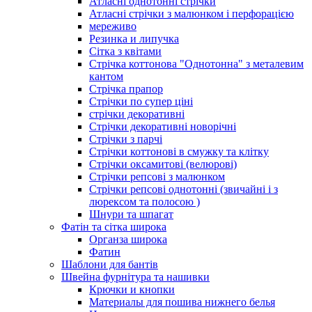
Атласні однотонні стрічки
Атласні стрічки з малюнком і перфорацією
мереживо
Резинка и липучка
Сітка з квітами
Стрічка коттонова "Однотонна" з металевим
кантом
Стрічка прапор
Стрічки по супер ціні
стрічки декоративні
Стрічки декоративні новорічні
Стрічки з парчі
Стрічки коттонові в смужку та клітку
Стрічки оксамитові (велюрові)
Стрічки репсові з малюнком
Стрічки репсові однотонні (звичайні і з
люрексом та полосою )
Шнури та шпагат
Фатін та сітка широка
Органза широка
Фатин
Шаблони для бантів
Швейна фурнітура та нашивки
Крючки и кнопки
Материалы для пошива нижнего белья