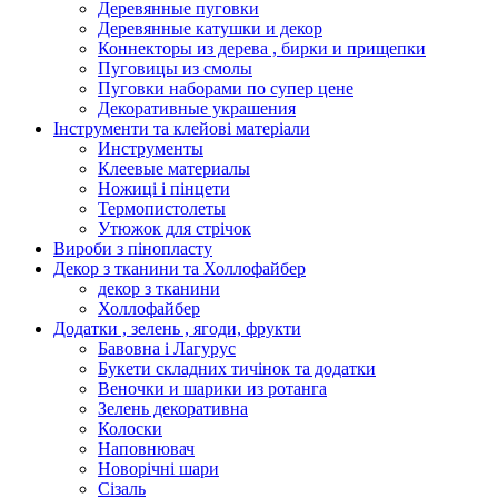
Деревянные пуговки
Деревянные катушки и декор
Коннекторы из дерева , бирки и прищепки
Пуговицы из смолы
Пуговки наборами по супер цене
Декоративные украшения
Інструменти та клейові матеріали
Инструменты
Клеевые материалы
Ножиці і пінцети
Термопистолеты
Утюжок для стрічок
Вироби з пінопласту
Декор з тканини та Холлофайбер
декор з тканини
Холлофайбер
Додатки , зелень , ягоди, фрукти
Бавовна і Лагурус
Букети складних тичінок та додатки
Веночки и шарики из ротанга
Зелень декоративна
Колоски
Наповнювач
Новорічні шари
Сізаль