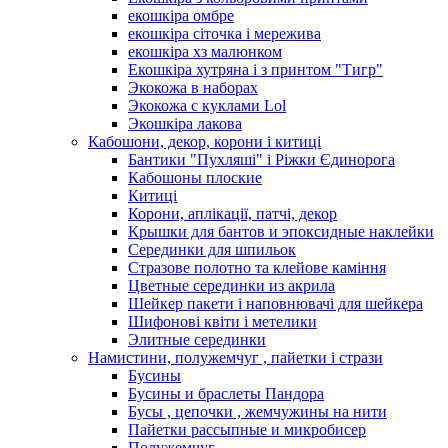
екошкіра омбре
екошкіра сіточка і мережива
екошкіра хз малюнком
Екошкіра хутряна і з принтом "Тигр"
Экокожа в наборах
Экокожа с куклами Lol
Экошкiра лакова
Кабошони, декор, корони і китиці
Бантики "Пухляші" і Ріжки Єдинорога
Кабошоны плоские
Китиці
Корони, аплікації, патчі, декор
Крышки для бантов и эпоксидные наклейки
Серединки для шпильок
Стразове полотно та клейове каміння
Цветные серединки из акрила
Шейкер пакети і наповнювачі для шейкера
Шифонові квіти і метелики
Элитные серединки
Намистини, полужемчуг , пайетки і стрази
Бусины
Бусины и браслеты Пандора
Бусы , цепочки , жемчужины на нити
Пайетки рассыпные и микробисер
Полужемчуг