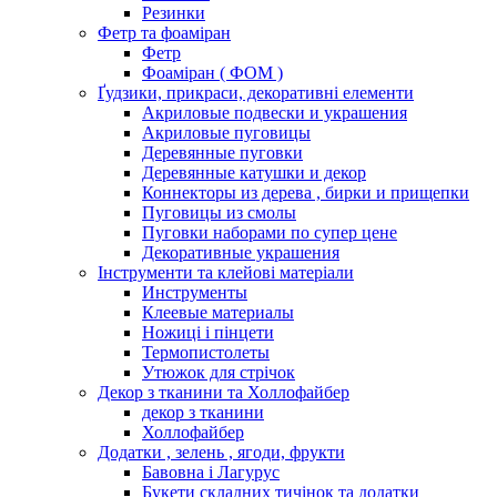
Резинки
Фетр та фоаміран
Фетр
Фоаміран ( ФОМ )
Ґудзики, прикраси, декоративні елементи
Акриловые подвески и украшения
Акриловые пуговицы
Деревянные пуговки
Деревянные катушки и декор
Коннекторы из дерева , бирки и прищепки
Пуговицы из смолы
Пуговки наборами по супер цене
Декоративные украшения
Інструменти та клейові матеріали
Инструменты
Клеевые материалы
Ножиці і пінцети
Термопистолеты
Утюжок для стрічок
Декор з тканини та Холлофайбер
декор з тканини
Холлофайбер
Додатки , зелень , ягоди, фрукти
Бавовна і Лагурус
Букети складних тичінок та додатки