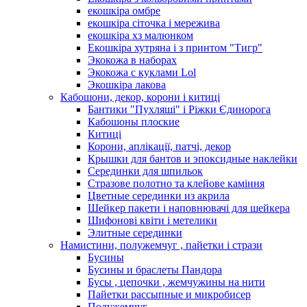
екошкіра омбре
екошкіра сіточка і мережива
екошкіра хз малюнком
Екошкіра хутряна і з принтом "Тигр"
Экокожа в наборах
Экокожа с куклами Lol
Экошкiра лакова
Кабошони, декор, корони і китиці
Бантики "Пухляші" і Ріжки Єдинорога
Кабошоны плоские
Китиці
Корони, аплікації, патчі, декор
Крышки для бантов и эпоксидные наклейки
Серединки для шпильок
Стразове полотно та клейове каміння
Цветные серединки из акрила
Шейкер пакети і наповнювачі для шейкера
Шифонові квіти і метелики
Элитные серединки
Намистини, полужемчуг , пайетки і стрази
Бусины
Бусины и браслеты Пандора
Бусы , цепочки , жемчужины на нити
Пайетки рассыпные и микробисер
Полужемчуг