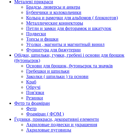
Металеві прикраси
Брадсы, люверсы и анкера
Бубенчики и колокольчики
Кольца и рамочки для альбомов ( блокнотов)
Металлические коннекторы
Петли и замки для фоторамок и шкатулок
Подвески
Топсы и фишки
Уголки , магниты и магнитный винил
Фурнитура для бижутерии
Обідки, шпильки, гумки, гребені і основи для брошок
(бутоньєрок)
Основи для брошок, бутоньєрок та значків
Гребешки и шпильки
Заколки ( шпильки ) та основи
Краб
Обручі
Пов'язки
Резинки
Фетр та фоаміран
Фетр
Фоаміран ( ФОМ )
Ґудзики, прикраси, декоративні елементи
Акриловые подвески и украшения
Акриловые пуговицы