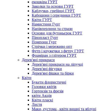
екошкіра ГУРТ
Заколки та основи ГУРТ
Каблучки, гребінці ГУРТ
Кабошони і серединки ГУРТ
Квіти ГУРТ
Намистини Гурт
Напівперлини та стрази
Основи для бутоньєрок ГУРТ
Пінопласт Гурт
Помпони Гурт
Стрічки і мереживо опт
Фетр і кружечки з фетру ГУРТ
Фоаміран з глітером ГУРТ
Дерев'яні прикраси
Дерев'яні прикраси на ліпучці
Дерев'яні фігурки
Дерев'яні фішки та бірки
Квіти
Букети флористичні
Головки квітів
Гортензія та фрезія
квіти Акція
Квіти пласкі
Листя
Маки, еустома , квіти вишні та яблуні