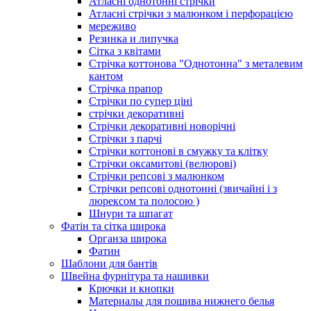
Атласні однотонні стрічки
Атласні стрічки з малюнком і перфорацією
мереживо
Резинка и липучка
Сітка з квітами
Стрічка коттонова "Однотонна" з металевим
кантом
Стрічка прапор
Стрічки по супер ціні
стрічки декоративні
Стрічки декоративні новорічні
Стрічки з парчі
Стрічки коттонові в смужку та клітку
Стрічки оксамитові (велюрові)
Стрічки репсові з малюнком
Стрічки репсові однотонні (звичайні і з
люрексом та полосою )
Шнури та шпагат
Фатін та сітка широка
Органза широка
Фатин
Шаблони для бантів
Швейна фурнітура та нашивки
Крючки и кнопки
Материалы для пошива нижнего белья