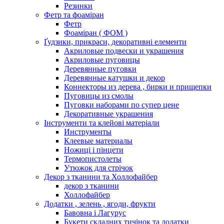
Резинки
Фетр та фоаміран
Фетр
Фоаміран ( ФОМ )
Ґудзики, прикраси, декоративні елементи
Акриловые подвески и украшения
Акриловые пуговицы
Деревянные пуговки
Деревянные катушки и декор
Коннекторы из дерева , бирки и прищепки
Пуговицы из смолы
Пуговки наборами по супер цене
Декоративные украшения
Інструменти та клейові матеріали
Инструменты
Клеевые материалы
Ножиці і пінцети
Термопистолеты
Утюжок для стрічок
Декор з тканини та Холлофайбер
декор з тканини
Холлофайбер
Додатки , зелень , ягоди, фрукти
Бавовна і Лагурус
Букети складних тичінок та додатки