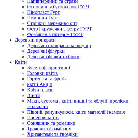
Напівперлини та стрази
Основи для бутоньєрок ГУРТ
Пінопласт Гурт
Помпони Гурт
Стрічки і мереживо опт
Фетр і кружечки з фетру ГУРТ
Фоаміран з глітером ГУРТ
Дерев'яні прикраси
Дерев'яні прикраси на ліпучці
Дерев'яні фігурки
Дерев'яні фішки та бірки
Квіти
Букети флористичні
Головки квітів
Гортензія та фрезія
квіти Акція
Квіти пласкі
Листя
Маки, еустома , квіти вишні та яблуні ,проліски,
тюльпани
Півонії, ранункулюси, квіти магнолії і камелія
Паперові квіти
Соняшник та ромашки
Троянди з фоамірану
Хризантеми та гвоздіки