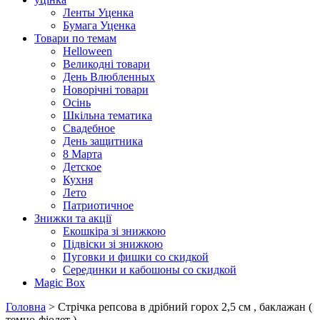
Ленты Уценка
Бумага Уценка
Товари по темам
Helloween
Великодні товари
День Влюбленных
Новорічні товари
Осінь
Шкільна тематика
Свадебное
День защитника
8 Марта
Детское
Кухня
Лето
Патриотичное
Знижки та акції
Екошкіра зі знижкою
Підвіски зі знижкою
Пуговки и фишки со скидкой
Серединки и кабошоны со скидкой
Magic Box
Головна
> Стрічка репсова в дрібний горох 2,5 см , баклажан (
темно-фіолет )