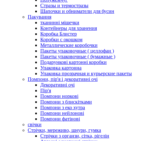
Стразы и термостразы
Шапочки и обниматели для бусин
Пакування
тканинні мішечки
Контейнеры для хранения
Коробка Блистер
Коробки с окошком
Металлические коробочки
Пакеты упаковочные ( целлофан )
Пакеты упаковочные ( бумажные )
Подарункові картонні коробки
Упаковка картонна
Упаковка прозрачная и курьерские пакеты
Помпони, пір'я і декоративні очі
Декоративні очі
Пір'я
Помпони норкові
Помпони з блискітками
Помпони з еко хутра
Помпони нейлонові
Помпони фатінові
свічки
Стрічки, мереживо, шнури, гумка
Стрічки з органзи, сітка, рігелін