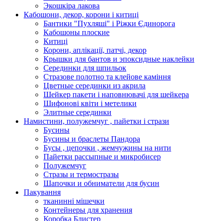
Экошкiра лакова
Кабошони, декор, корони і китиці
Бантики "Пухляші" і Ріжки Єдинорога
Кабошоны плоские
Китиці
Корони, аплікації, патчі, декор
Крышки для бантов и эпоксидные наклейки
Серединки для шпильок
Стразове полотно та клейове каміння
Цветные серединки из акрила
Шейкер пакети і наповнювачі для шейкера
Шифонові квіти і метелики
Элитные серединки
Намистини, полужемчуг , пайетки і стрази
Бусины
Бусины и браслеты Пандора
Бусы , цепочки , жемчужины на нити
Пайетки рассыпные и микробисер
Полужемчуг
Стразы и термостразы
Шапочки и обниматели для бусин
Пакування
тканинні мішечки
Контейнеры для хранения
Коробка Блистер