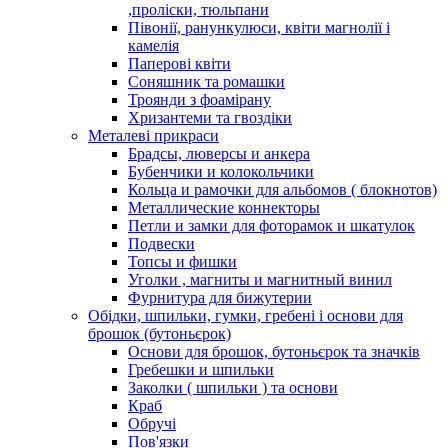
,проліски, тюльпани
Півонії, ранункулюси, квіти магнолії і
камелія
Паперові квіти
Соняшник та ромашки
Троянди з фоамірану
Хризантеми та гвоздіки
Металеві прикраси
Брадсы, люверсы и анкера
Бубенчики и колокольчики
Кольца и рамочки для альбомов ( блокнотов)
Металлические коннекторы
Петли и замки для фоторамок и шкатулок
Подвески
Топсы и фишки
Уголки , магниты и магнитный винил
Фурнитура для бижутерии
Обідки, шпильки, гумки, гребені і основи для
брошок (бутоньєрок)
Основи для брошок, бутоньєрок та значків
Гребешки и шпильки
Заколки ( шпильки ) та основи
Краб
Обручі
Пов'язки