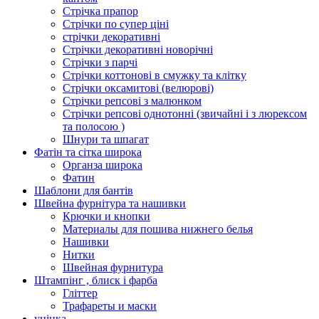
Стрічка прапор
Стрічки по супер ціні
стрічки декоративні
Стрічки декоративні новорічні
Стрічки з парчі
Стрічки коттонові в смужку та клітку
Стрічки оксамитові (велюрові)
Стрічки репсові з малюнком
Стрічки репсові однотонні (звичайні і з люрексом
та полосою )
Шнури та шпагат
Фатін та сітка широка
Органза широка
Фатин
Шаблони для бантів
Швейна фурнітура та нашивки
Крючки и кнопки
Материалы для пошива нижнего белья
Нашивки
Нитки
Швейная фурнитура
Штампінг , блиск і фарба
Гліттер
Трафареты и маски
уцінка