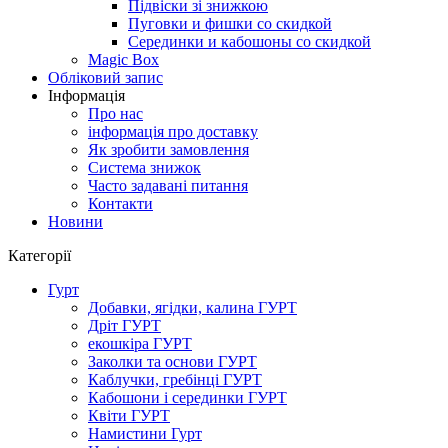
Підвіски зі знижкою
Пуговки и фишки со скидкой
Серединки и кабошоны со скидкой
Magic Box
Обліковий запис
Інформація
Про нас
інформація про доставку
Як зробити замовлення
Система знижок
Часто задавані питання
Контакти
Новини
Категорії
Гурт
Добавки, ягідки, калина ГУРТ
Дріт ГУРТ
екошкіра ГУРТ
Заколки та основи ГУРТ
Каблучки, гребінці ГУРТ
Кабошони і серединки ГУРТ
Квіти ГУРТ
Намистини Гурт