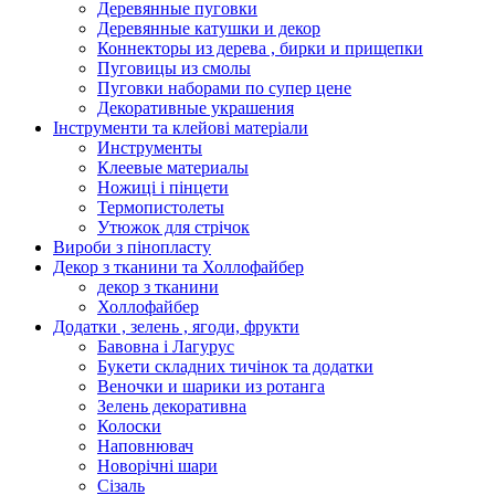
Деревянные пуговки
Деревянные катушки и декор
Коннекторы из дерева , бирки и прищепки
Пуговицы из смолы
Пуговки наборами по супер цене
Декоративные украшения
Інструменти та клейові матеріали
Инструменты
Клеевые материалы
Ножиці і пінцети
Термопистолеты
Утюжок для стрічок
Вироби з пінопласту
Декор з тканини та Холлофайбер
декор з тканини
Холлофайбер
Додатки , зелень , ягоди, фрукти
Бавовна і Лагурус
Букети складних тичінок та додатки
Веночки и шарики из ротанга
Зелень декоративна
Колоски
Наповнювач
Новорічні шари
Сізаль