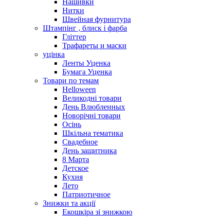
Нашивки
Нитки
Швейная фурнитура
Штампінг , блиск і фарба
Гліттер
Трафареты и маски
уцінка
Ленты Уценка
Бумага Уценка
Товари по темам
Helloween
Великодні товари
День Влюбленных
Новорічні товари
Осінь
Шкільна тематика
Свадебное
День защитника
8 Марта
Детское
Кухня
Лето
Патриотичное
Знижки та акції
Екошкіра зі знижкою