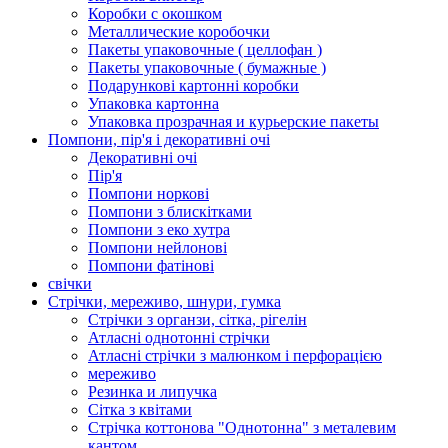
Коробки с окошком
Металлические коробочки
Пакеты упаковочные ( целлофан )
Пакеты упаковочные ( бумажные )
Подарункові картонні коробки
Упаковка картонна
Упаковка прозрачная и курьерские пакеты
Помпони, пір'я і декоративні очі
Декоративні очі
Пір'я
Помпони норкові
Помпони з блискітками
Помпони з еко хутра
Помпони нейлонові
Помпони фатінові
свічки
Стрічки, мереживо, шнури, гумка
Стрічки з органзи, сітка, рігелін
Атласні однотонні стрічки
Атласні стрічки з малюнком і перфорацією
мереживо
Резинка и липучка
Сітка з квітами
Стрічка коттонова "Однотонна" з металевим
кантом