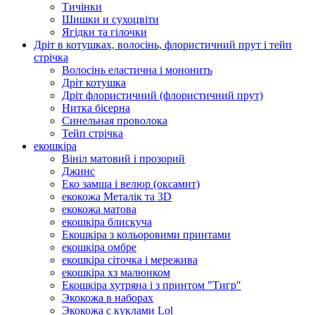
Тичінки
Шишки и сухоцвіти
Ягідки та гілочки
Дріт в котушках, волосінь, флористичний прут і тейп
стрічка
Волосінь еластична і мононить
Дріт котушка
Дріт флористичний (флористичний прут)
Нитка бісерна
Синельная проволока
Тейп стрічка
екошкіра
Вініл матовий і прозорий
Джинс
Еко замша і велюр (оксамит)
екокожа Металік та 3D
екокожа матова
екошкіра блискуча
Екошкіра з кольоровими принтами
екошкіра омбре
екошкіра сіточка і мережива
екошкіра хз малюнком
Екошкіра хутряна і з принтом "Тигр"
Экокожа в наборах
Экокожа с куклами Lol