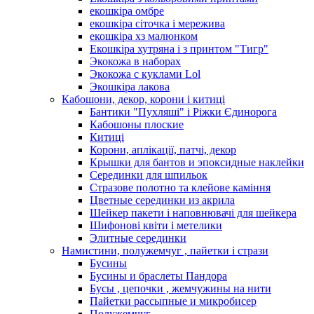
екошкіра омбре
екошкіра сіточка і мережива
екошкіра хз малюнком
Екошкіра хутряна і з принтом "Тигр"
Экокожа в наборах
Экокожа с куклами Lol
Экошкiра лакова
Кабошони, декор, корони і китиці
Бантики "Пухляші" і Ріжки Єдинорога
Кабошоны плоские
Китиці
Корони, аплікації, патчі, декор
Крышки для бантов и эпоксидные наклейки
Серединки для шпильок
Стразове полотно та клейове каміння
Цветные серединки из акрила
Шейкер пакети і наповнювачі для шейкера
Шифонові квіти і метелики
Элитные серединки
Намистини, полужемчуг , пайетки і стрази
Бусины
Бусины и браслеты Пандора
Бусы , цепочки , жемчужины на нити
Пайетки рассыпные и микробисер
Полужемчуг