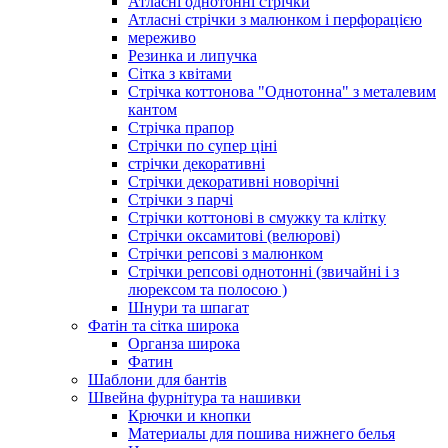
Атласні однотонні стрічки
Атласні стрічки з малюнком і перфорацією
мереживо
Резинка и липучка
Сітка з квітами
Стрічка коттонова "Однотонна" з металевим
кантом
Стрічка прапор
Стрічки по супер ціні
стрічки декоративні
Стрічки декоративні новорічні
Стрічки з парчі
Стрічки коттонові в смужку та клітку
Стрічки оксамитові (велюрові)
Стрічки репсові з малюнком
Стрічки репсові однотонні (звичайні і з
люрексом та полосою )
Шнури та шпагат
Фатін та сітка широка
Органза широка
Фатин
Шаблони для бантів
Швейна фурнітура та нашивки
Крючки и кнопки
Материалы для пошива нижнего белья