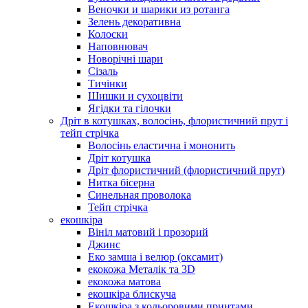
Веночки и шарики из ротанга
Зелень декоративна
Колоски
Наповнювач
Новорічні шари
Сізаль
Тичінки
Шишки и сухоцвіти
Ягідки та гілочки
Дріт в котушках, волосінь, флористичний прут і
тейп стрічка
Волосінь еластична і мононить
Дріт котушка
Дріт флористичний (флористичний прут)
Нитка бісерна
Синельная проволока
Тейп стрічка
екошкіра
Вініл матовий і прозорий
Джинс
Еко замша і велюр (оксамит)
екокожа Металік та 3D
екокожа матова
екошкіра блискуча
Екошкіра з кольоровими принтами