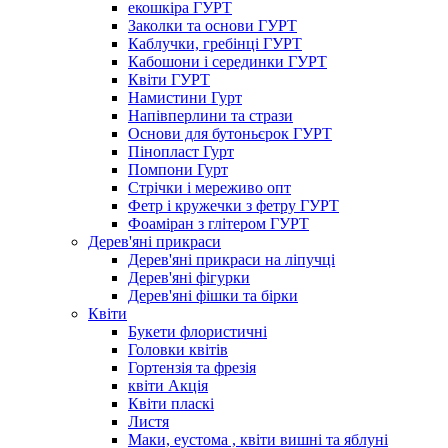
екошкіра ГУРТ
Заколки та основи ГУРТ
Каблучки, гребінці ГУРТ
Кабошони і серединки ГУРТ
Квіти ГУРТ
Намистини Гурт
Напівперлини та стрази
Основи для бутоньєрок ГУРТ
Пінопласт Гурт
Помпони Гурт
Стрічки і мереживо опт
Фетр і кружечки з фетру ГУРТ
Фоаміран з глітером ГУРТ
Дерев'яні прикраси
Дерев'яні прикраси на ліпучці
Дерев'яні фігурки
Дерев'яні фішки та бірки
Квіти
Букети флористичні
Головки квітів
Гортензія та фрезія
квіти Акція
Квіти пласкі
Листя
Маки, еустома , квіти вишні та яблуні