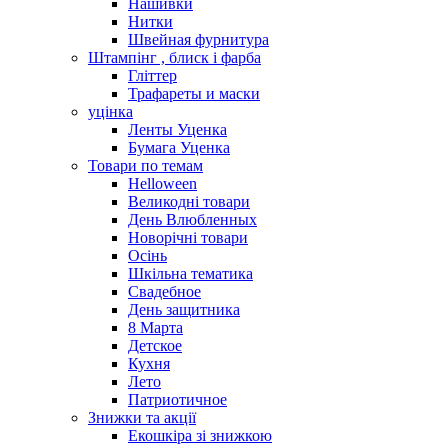
Нашивки
Нитки
Швейная фурнитура
Штампінг , блиск і фарба
Гліттер
Трафареты и маски
уцінка
Ленты Уценка
Бумага Уценка
Товари по темам
Helloween
Великодні товари
День Влюбленных
Новорічні товари
Осінь
Шкільна тематика
Свадебное
День защитника
8 Марта
Детское
Кухня
Лето
Патриотичное
Знижки та акції
Екошкіра зі знижкою