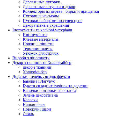
Деревянные пуговки
Деревянные катушки и декор
Коннекторы из дерева , бирки и прищепки
Пуговицы из смолы
Пуговки наборами по супер цене
Декоративные украшения
Інструменти та клейові матеріали
Инструменты
Клеевые материалы
Ножиці і пінцети
Термопистолеты
Утюжок для стрічок
Вироби з пінопласту
Декор з тканини та Холлофайбер
декор з тканини
Холлофайбер
Додатки , зелень , ягоди, фрукти
Бавовна і Лагурус
Букети складних тичінок та додатки
Веночки и шарики из ротанга
Зелень декоративна
Колоски
Наповнювач
Новорічні шари
Сізаль