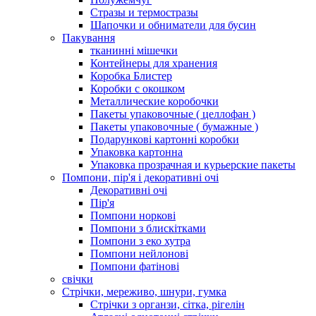
Стразы и термостразы
Шапочки и обниматели для бусин
Пакування
тканинні мішечки
Контейнеры для хранения
Коробка Блистер
Коробки с окошком
Металлические коробочки
Пакеты упаковочные ( целлофан )
Пакеты упаковочные ( бумажные )
Подарункові картонні коробки
Упаковка картонна
Упаковка прозрачная и курьерские пакеты
Помпони, пір'я і декоративні очі
Декоративні очі
Пір'я
Помпони норкові
Помпони з блискітками
Помпони з еко хутра
Помпони нейлонові
Помпони фатінові
свічки
Стрічки, мереживо, шнури, гумка
Стрічки з органзи, сітка, рігелін