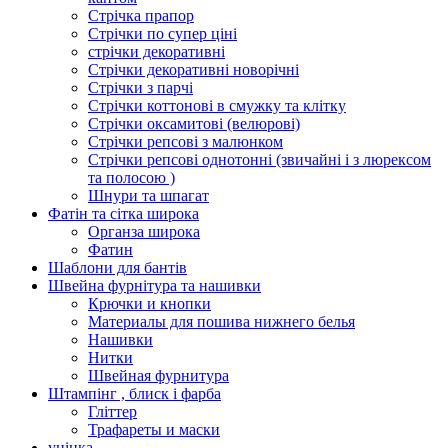
Стрічка прапор
Стрічки по супер ціні
стрічки декоративні
Стрічки декоративні новорічні
Стрічки з парчі
Стрічки коттонові в смужку та клітку
Стрічки оксамитові (велюрові)
Стрічки репсові з малюнком
Стрічки репсові однотонні (звичайні і з люрексом
та полосою )
Шнури та шпагат
Фатін та сітка широка
Органза широка
Фатин
Шаблони для бантів
Швейна фурнітура та нашивки
Крючки и кнопки
Материалы для пошива нижнего белья
Нашивки
Нитки
Швейная фурнитура
Штампінг , блиск і фарба
Гліттер
Трафареты и маски
уцінка