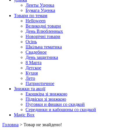
Ленты Уценка
Бумага Уценка
Товари по темам
Helloween
Великодні товари
День Влюбленных
Новорічні товари
Осінь
Шкільна тематика
Свадебное
День защитника
8 Марта
Детское
Кухня
Лето
Патриотичное
Знижки та акції
Екошкіра зі знижкою
Підвіски зі знижкою
Пуговки и фишки со скидкой
Серединки и кабошоны со скидкой
Magic Box
Головна
> Товар не знайдено!