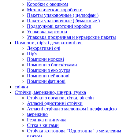
Коробки с окошком
Металлические коробочки
Пакеты упаковочные ( целлофан )
Пакеты упаковочные ( бумажные )
Подарункові картонні коробки
Упаковка картонна
Упаковка прозрачная и курьерские пакеты
Помпони, пір'я і декоративні очі
Декоративні очі
Пір'я
Помпони норкові
Помпони з блискітками
Помпони з еко хутра
Помпони нейлонові
Помпони фатінові
свічки
Стрічки, мереживо, шнури, гумка
Стрічки з органзи, сітка, рігелін
Атласні однотонні стрічки
Атласні стрічки з малюнком і перфорацією
мереживо
Резинка и липучка
Сітка з квітами
Стрічка коттонова "Однотонна" з металевим
кантом