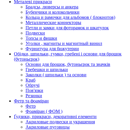
Металеві прикраси
Брадсы, люверсы и анкера
Бубенчики и колокольчики
Кольца и рамочки для альбомов ( блокнотов)
Металлические коннекторы
Петли и замки для фоторамок и шкатулок
Подвески
Топсы и фишки
Уголки , магниты и магнитный винил
Фурнитура для бижутерии
Обідки, шпильки, гумки, гребені і основи для брошок
(бутоньєрок)
Основи для брошок, бутоньєрок та значків
Гребешки и шпильки
Заколки ( шпильки ) та основи
Краб
Обручі
Пов'язки
Резинки
Фетр та фоаміран
Фетр
Фоаміран ( ФОМ )
Ґудзики, прикраси, декоративні елементи
Акриловые подвески и украшения
Акриловые пуговицы