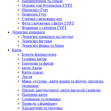
Напівперлини та стрази
Основи для бутоньєрок ГУРТ
Пінопласт Гурт
Помпони Гурт
Стрічки і мереживо опт
Фетр і кружечки з фетру ГУРТ
Фоаміран з глітером ГУРТ
Дерев'яні прикраси
Дерев'яні прикраси на ліпучці
Дерев'яні фігурки
Дерев'яні фішки та бірки
Квіти
Букети флористичні
Головки квітів
Гортензія та фрезія
квіти Акція
Квіти пласкі
Листя
Маки, еустома , квіти вишні та яблуні ,проліски,
тюльпани
Півонії, ранункулюси, квіти магнолії і камелія
Паперові квіти
Соняшник та ромашки
Троянди з фоамірану
Хризантеми та гвоздіки