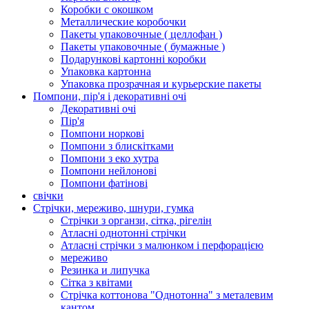
Коробки с окошком
Металлические коробочки
Пакеты упаковочные ( целлофан )
Пакеты упаковочные ( бумажные )
Подарункові картонні коробки
Упаковка картонна
Упаковка прозрачная и курьерские пакеты
Помпони, пір'я і декоративні очі
Декоративні очі
Пір'я
Помпони норкові
Помпони з блискітками
Помпони з еко хутра
Помпони нейлонові
Помпони фатінові
свічки
Стрічки, мереживо, шнури, гумка
Стрічки з органзи, сітка, рігелін
Атласні однотонні стрічки
Атласні стрічки з малюнком і перфорацією
мереживо
Резинка и липучка
Сітка з квітами
Стрічка коттонова "Однотонна" з металевим
кантом