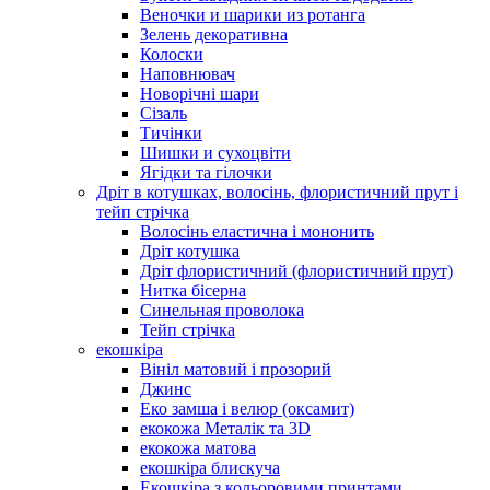
Веночки и шарики из ротанга
Зелень декоративна
Колоски
Наповнювач
Новорічні шари
Сізаль
Тичінки
Шишки и сухоцвіти
Ягідки та гілочки
Дріт в котушках, волосінь, флористичний прут і
тейп стрічка
Волосінь еластична і мононить
Дріт котушка
Дріт флористичний (флористичний прут)
Нитка бісерна
Синельная проволока
Тейп стрічка
екошкіра
Вініл матовий і прозорий
Джинс
Еко замша і велюр (оксамит)
екокожа Металік та 3D
екокожа матова
екошкіра блискуча
Екошкіра з кольоровими принтами