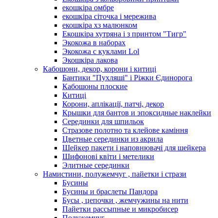
екошкіра омбре
екошкіра сіточка і мережива
екошкіра хз малюнком
Екошкіра хутряна і з принтом "Тигр"
Экокожа в наборах
Экокожа с куклами Lol
Экошкiра лакова
Кабошони, декор, корони і китиці
Бантики "Пухляші" і Ріжки Єдинорога
Кабошоны плоские
Китиці
Корони, аплікації, патчі, декор
Крышки для бантов и эпоксидные наклейки
Серединки для шпильок
Стразове полотно та клейове каміння
Цветные серединки из акрила
Шейкер пакети і наповнювачі для шейкера
Шифонові квіти і метелики
Элитные серединки
Намистини, полужемчуг , пайетки і стрази
Бусины
Бусины и браслеты Пандора
Бусы , цепочки , жемчужины на нити
Пайетки рассыпные и микробисер
Полужемчуг