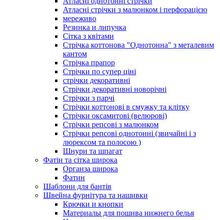
Атласні однотонні стрічки
Атласні стрічки з малюнком і перфорацією
мереживо
Резинка и липучка
Сітка з квітами
Стрічка коттонова "Однотонна" з металевим
кантом
Стрічка прапор
Стрічки по супер ціні
стрічки декоративні
Стрічки декоративні новорічні
Стрічки з парчі
Стрічки коттонові в смужку та клітку
Стрічки оксамитові (велюрові)
Стрічки репсові з малюнком
Стрічки репсові однотонні (звичайні і з
люрексом та полосою )
Шнури та шпагат
Фатін та сітка широка
Органза широка
Фатин
Шаблони для бантів
Швейна фурнітура та нашивки
Крючки и кнопки
Материалы для пошива нижнего белья