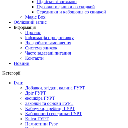
Підвіски зі знижкою
Пуговки и фишки со скидкой
Серединки и кабошоны со скидкой
Magic Box
Обліковий запис
Інформація
Про нас
інформація про доставку
Як зробити замовлення
Система знижок
Часто задавані питання
Контакти
Новини
Категорії
Гурт
Добавки, ягідки, калина ГУРТ
Дріт ГУРТ
екошкіра ГУРТ
Заколки та основи ГУРТ
Каблучки, гребінці ГУРТ
Кабошони і серединки ГУРТ
Квіти ГУРТ
Намистини Гурт