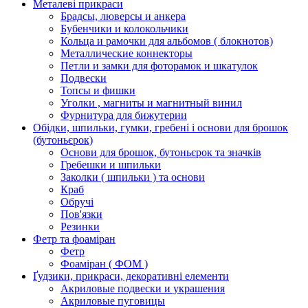
Металеві прикраси
Брадсы, люверсы и анкера
Бубенчики и колокольчики
Кольца и рамочки для альбомов ( блокнотов)
Металлические коннекторы
Петли и замки для фоторамок и шкатулок
Подвески
Топсы и фишки
Уголки , магниты и магнитный винил
Фурнитура для бижутерии
Обідки, шпильки, гумки, гребені і основи для брошок
(бутоньєрок)
Основи для брошок, бутоньєрок та значків
Гребешки и шпильки
Заколки ( шпильки ) та основи
Краб
Обручі
Пов'язки
Резинки
Фетр та фоаміран
Фетр
Фоаміран ( ФОМ )
Ґудзики, прикраси, декоративні елементи
Акриловые подвески и украшения
Акриловые пуговицы