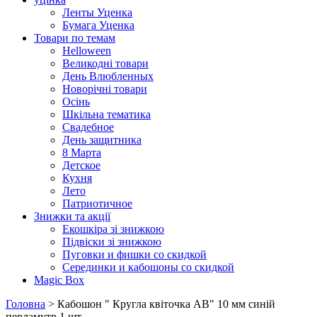
Ленты Уценка
Бумага Уценка
Товари по темам
Helloween
Великодні товари
День Влюбленных
Новорічні товари
Осінь
Шкільна тематика
Свадебное
День защитника
8 Марта
Детское
Кухня
Лето
Патриотичное
Знижки та акції
Екошкіра зі знижкою
Підвіски зі знижкою
Пуговки и фишки со скидкой
Серединки и кабошоны со скидкой
Magic Box
Головна
> Кабошон " Кругла квіточка АВ" 10 мм синій
перламутр 1 шт