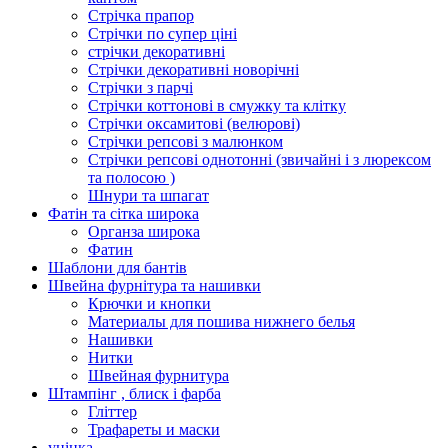
Стрічка прапор
Стрічки по супер ціні
стрічки декоративні
Стрічки декоративні новорічні
Стрічки з парчі
Стрічки коттонові в смужку та клітку
Стрічки оксамитові (велюрові)
Стрічки репсові з малюнком
Стрічки репсові однотонні (звичайні і з люрексом
та полосою )
Шнури та шпагат
Фатін та сітка широка
Органза широка
Фатин
Шаблони для бантів
Швейна фурнітура та нашивки
Крючки и кнопки
Материалы для пошива нижнего белья
Нашивки
Нитки
Швейная фурнитура
Штампінг , блиск і фарба
Гліттер
Трафареты и маски
уцінка