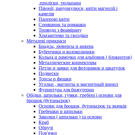
,проліски, тюльпани
Півонії, ранункулюси, квіти магнолії і
камелія
Паперові квіти
Соняшник та ромашки
Троянди з фоамірану
Хризантеми та гвоздіки
Металеві прикраси
Брадсы, люверсы и анкера
Бубенчики и колокольчики
Кольца и рамочки для альбомов ( блокнотов)
Металлические коннекторы
Петли и замки для фоторамок и шкатулок
Подвески
Топсы и фишки
Уголки , магниты и магнитный винил
Фурнитура для бижутерии
Обідки, шпильки, гумки, гребені і основи для
брошок (бутоньєрок)
Основи для брошок, бутоньєрок та значків
Гребешки и шпильки
Заколки ( шпильки ) та основи
Краб
Обручі
Пов'язки