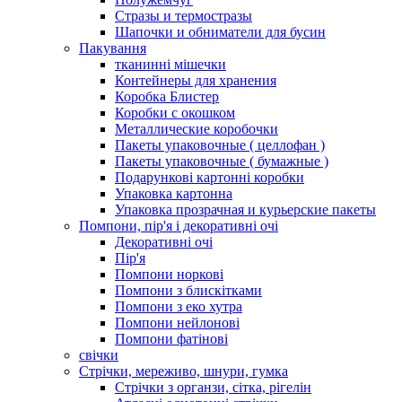
Стразы и термостразы
Шапочки и обниматели для бусин
Пакування
тканинні мішечки
Контейнеры для хранения
Коробка Блистер
Коробки с окошком
Металлические коробочки
Пакеты упаковочные ( целлофан )
Пакеты упаковочные ( бумажные )
Подарункові картонні коробки
Упаковка картонна
Упаковка прозрачная и курьерские пакеты
Помпони, пір'я і декоративні очі
Декоративні очі
Пір'я
Помпони норкові
Помпони з блискітками
Помпони з еко хутра
Помпони нейлонові
Помпони фатінові
свічки
Стрічки, мереживо, шнури, гумка
Стрічки з органзи, сітка, рігелін