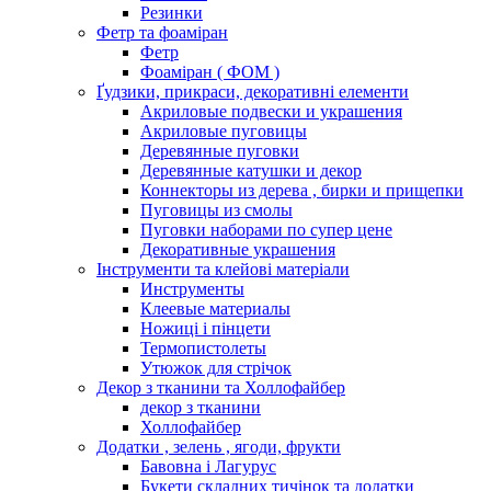
Резинки
Фетр та фоаміран
Фетр
Фоаміран ( ФОМ )
Ґудзики, прикраси, декоративні елементи
Акриловые подвески и украшения
Акриловые пуговицы
Деревянные пуговки
Деревянные катушки и декор
Коннекторы из дерева , бирки и прищепки
Пуговицы из смолы
Пуговки наборами по супер цене
Декоративные украшения
Інструменти та клейові матеріали
Инструменты
Клеевые материалы
Ножиці і пінцети
Термопистолеты
Утюжок для стрічок
Декор з тканини та Холлофайбер
декор з тканини
Холлофайбер
Додатки , зелень , ягоди, фрукти
Бавовна і Лагурус
Букети складних тичінок та додатки