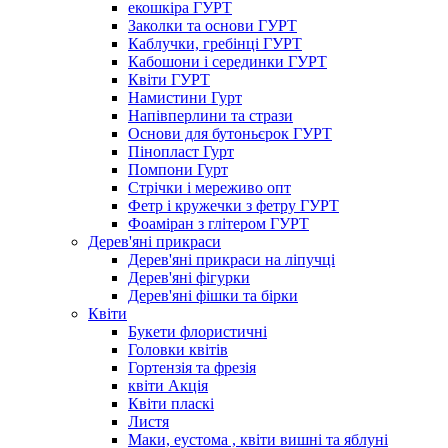
екошкіра ГУРТ
Заколки та основи ГУРТ
Каблучки, гребінці ГУРТ
Кабошони і серединки ГУРТ
Квіти ГУРТ
Намистини Гурт
Напівперлини та стрази
Основи для бутоньєрок ГУРТ
Пінопласт Гурт
Помпони Гурт
Стрічки і мереживо опт
Фетр і кружечки з фетру ГУРТ
Фоаміран з глітером ГУРТ
Дерев'яні прикраси
Дерев'яні прикраси на ліпучці
Дерев'яні фігурки
Дерев'яні фішки та бірки
Квіти
Букети флористичні
Головки квітів
Гортензія та фрезія
квіти Акція
Квіти пласкі
Листя
Маки, еустома , квіти вишні та яблуні