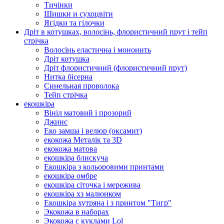
Тичінки
Шишки и сухоцвіти
Ягідки та гілочки
Дріт в котушках, волосінь, флористичний прут і тейп
стрічка
Волосінь еластична і мононить
Дріт котушка
Дріт флористичний (флористичний прут)
Нитка бісерна
Синельная проволока
Тейп стрічка
екошкіра
Вініл матовий і прозорий
Джинс
Еко замша і велюр (оксамит)
екокожа Металік та 3D
екокожа матова
екошкіра блискуча
Екошкіра з кольоровими принтами
екошкіра омбре
екошкіра сіточка і мережива
екошкіра хз малюнком
Екошкіра хутряна і з принтом "Тигр"
Экокожа в наборах
Экокожа с куклами Lol