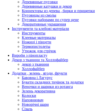
Деревянные пуговки
Деревянные катушки и декор
Коннекторы из дерева , бирки и прищепки
Пуговицы из смолы
Пуговки наборами по супер цене
Декоративные украшения
Інструменти та клейові матеріали
Инструменты
Клеевые материалы
Ножиці і пінцети
Термопистолеты
Утюжок для стрічок
Вироби з пінопласту
Декор з тканини та Холлофайбер
декор з тканини
Холлофайбер
Додатки , зелень , ягоди, фрукти
Бавовна і Лагурус
Букети складних тичінок та додатки
Веночки и шарики из ротанга
Зелень декоративна
Колоски
Наповнювач
Новорічні шари
Сізаль