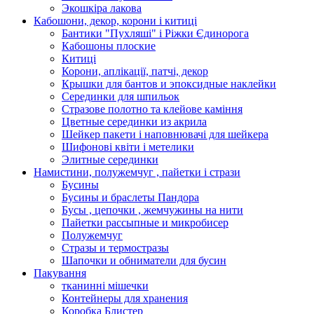
Экошкiра лакова
Кабошони, декор, корони і китиці
Бантики "Пухляші" і Ріжки Єдинорога
Кабошоны плоские
Китиці
Корони, аплікації, патчі, декор
Крышки для бантов и эпоксидные наклейки
Серединки для шпильок
Стразове полотно та клейове каміння
Цветные серединки из акрила
Шейкер пакети і наповнювачі для шейкера
Шифонові квіти і метелики
Элитные серединки
Намистини, полужемчуг , пайетки і стрази
Бусины
Бусины и браслеты Пандора
Бусы , цепочки , жемчужины на нити
Пайетки рассыпные и микробисер
Полужемчуг
Стразы и термостразы
Шапочки и обниматели для бусин
Пакування
тканинні мішечки
Контейнеры для хранения
Коробка Блистер