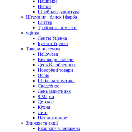
Нашивки
Нитки
Швейная фурнитура
Штампінг , блиск і фарба
Гліттер
Трафареты и маски
уцінка
Ленты Уценка
Бумага Уценка
Товари по темам
Helloween
Великодні товари
День Влюбленных
Новорічні товари
Осінь
Шкільна тематика
Свадебное
День защитника
8 Марта
Детское
Кухня
Лето
Патриотичное
Знижки та акції
Екошкіра зі знижкою