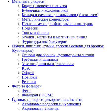
Металеві прикраси
Брадсы, люверсы и анкера
Бубенчики и колокольчики
Кольца и рамочки для альбомов ( блокнотов)
Металлические коннекторы
Петли и замки для фоторамок и шкатулок
Подвески
Топсы и фишки
Уголки , магниты и магнитный винил
Фурнитура для бижутерии
Обідки, шпильки, гумки, гребені і основи для брошок
(бутоньєрок)
Основи для брошок, бутоньєрок та значків
Гребешки и шпильки
Заколки ( шпильки ) та основи
Краб
Обручі
Пов'язки
Резинки
Фетр та фоаміран
Фетр
Фоаміран ( ФОМ )
Ґудзики, прикраси, декоративні елементи
Акриловые подвески и украшения
Акриловые пуговицы