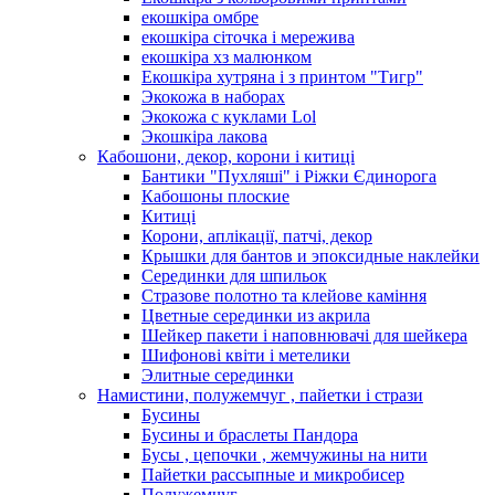
екошкіра омбре
екошкіра сіточка і мережива
екошкіра хз малюнком
Екошкіра хутряна і з принтом "Тигр"
Экокожа в наборах
Экокожа с куклами Lol
Экошкiра лакова
Кабошони, декор, корони і китиці
Бантики "Пухляші" і Ріжки Єдинорога
Кабошоны плоские
Китиці
Корони, аплікації, патчі, декор
Крышки для бантов и эпоксидные наклейки
Серединки для шпильок
Стразове полотно та клейове каміння
Цветные серединки из акрила
Шейкер пакети і наповнювачі для шейкера
Шифонові квіти і метелики
Элитные серединки
Намистини, полужемчуг , пайетки і стрази
Бусины
Бусины и браслеты Пандора
Бусы , цепочки , жемчужины на нити
Пайетки рассыпные и микробисер
Полужемчуг