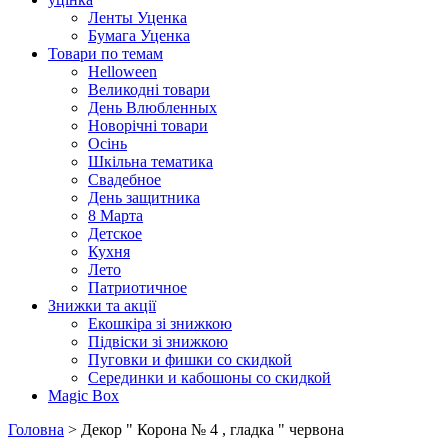
Ленты Уценка
Бумага Уценка
Товари по темам
Helloween
Великодні товари
День Влюбленных
Новорічні товари
Осінь
Шкільна тематика
Свадебное
День защитника
8 Марта
Детское
Кухня
Лето
Патриотичное
Знижки та акції
Екошкіра зі знижкою
Підвіски зі знижкою
Пуговки и фишки со скидкой
Серединки и кабошоны со скидкой
Magic Box
Головна
> Декор " Корона № 4 , гладка " червона