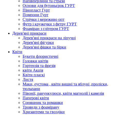
Напівперлини та стрази
Основи для бутоньєрок ГУРТ
Пінопласт Гурт
Помпони Гурт
Стрічки і мереживо опт
Фетр і кружечки з фетру ГУРТ
Фоаміран з глітером ГУРТ
Дерев'яні прикраси
Дерев'яні прикраси на ліпучці
Дерев'яні фігурки
Дерев'яні фішки та бірки
Квіти
Букети флористичні
Головки квітів
Гортензія та фрезія
квіти Акція
Квіти пласкі
Листя
Маки, еустома , квіти вишні та яблуні ,проліски,
тюльпани
Півонії, ранункулюси, квіти магнолії і камелія
Паперові квіти
Соняшник та ромашки
Троянди з фоамірану
Хризантеми та гвоздіки