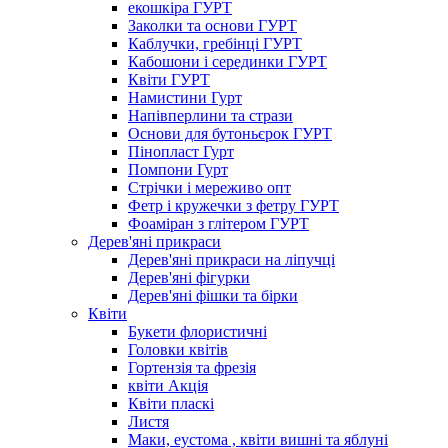
екошкіра ГУРТ
Заколки та основи ГУРТ
Каблучки, гребінці ГУРТ
Кабошони і серединки ГУРТ
Квіти ГУРТ
Намистини Гурт
Напівперлини та стрази
Основи для бутоньєрок ГУРТ
Пінопласт Гурт
Помпони Гурт
Стрічки і мереживо опт
Фетр і кружечки з фетру ГУРТ
Фоаміран з глітером ГУРТ
Дерев'яні прикраси
Дерев'яні прикраси на ліпучці
Дерев'яні фігурки
Дерев'яні фішки та бірки
Квіти
Букети флористичні
Головки квітів
Гортензія та фрезія
квіти Акція
Квіти пласкі
Листя
Маки, еустома , квіти вишні та яблуні