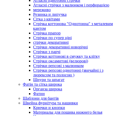
Атласні однотонні стрічки
Атласні стрічки з малюнком і перфорацією
мереживо
Резинка и липучка
Сітка з квітами
Стрічка коттонова "Однотонна" з металевим
кантом
Стрічка прапор
Стрічки по супер ціні
стрічки декоративні
Стрічки декоративні новорічні
Стрічки з парчі
Стрічки коттонові в смужку та клітку
Стрічки оксамитові (велюрові)
Стрічки репсові з малюнком
Стрічки репсові однотонні (звичайні і з
люрексом та полосою )
Шнури та шпагат
Фатін та сітка широка
Органза широка
Фатин
Шаблони для бантів
Швейна фурнітура та нашивки
Крючки и кнопки
Материалы для пошива нижнего белья