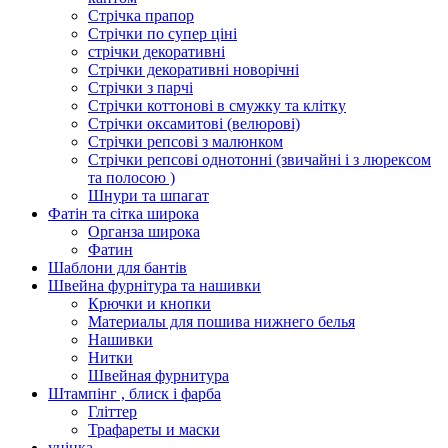
Стрічка прапор
Стрічки по супер ціні
стрічки декоративні
Стрічки декоративні новорічні
Стрічки з парчі
Стрічки коттонові в смужку та клітку
Стрічки оксамитові (велюрові)
Стрічки репсові з малюнком
Стрічки репсові однотонні (звичайні і з люрексом
та полосою )
Шнури та шпагат
Фатін та сітка широка
Органза широка
Фатин
Шаблони для бантів
Швейна фурнітура та нашивки
Крючки и кнопки
Материалы для пошива нижнего белья
Нашивки
Нитки
Швейная фурнитура
Штампінг , блиск і фарба
Гліттер
Трафареты и маски
уцінка