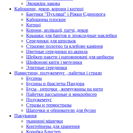
Экошкiра лакова
Кабошони, декор, корони і китиці
Бантики "Пухляші" і Ріжки Єдинорога
Кабошоны плоские
Китиці
Корони, аплікації, патчі, декор
Крышки для бантов и эпоксидные наклейки
Серединки для шпильок
Стразове полотно та клейове каміння
Цветные серединки из акрила
Шейкер пакети і наповнювачі для шейкера
Шифонові квіти і метелики
Элитные серединки
Намистини, полужемчуг , пайетки і стрази
Бусины
Бусины и браслеты Пандора
Бусы , цепочки , жемчужины на нити
Пайетки рассыпные и микробисер
Полужемчуг
Стразы и термостразы
Шапочки и обниматели для бусин
Пакування
тканинні мішечки
Контейнеры для хранения
Коробка Блистер