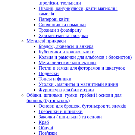
,проліски, тюльпани
Півонії, ранункулюси, квіти магнолії і
камелія
Паперові квіти
Соняшник та ромашки
Троянди з фоамірану
Хризантеми та гвоздіки
Металеві прикраси
Брадсы, люверсы и анкера
Бубенчики и колокольчики
Кольца и рамочки для альбомов ( блокнотов)
Металлические коннекторы
Петли и замки для фоторамок и шкатулок
Подвески
Топсы и фишки
Уголки , магниты и магнитный винил
Фурнитура для бижутерии
Обідки, шпильки, гумки, гребені і основи для
брошок (бутоньєрок)
Основи для брошок, бутоньєрок та значків
Гребешки и шпильки
Заколки ( шпильки ) та основи
Краб
Обручі
Пов'язки