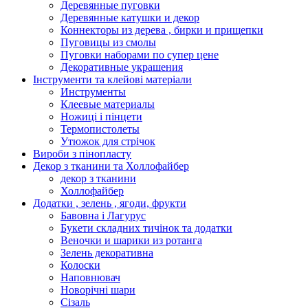
Деревянные пуговки
Деревянные катушки и декор
Коннекторы из дерева , бирки и прищепки
Пуговицы из смолы
Пуговки наборами по супер цене
Декоративные украшения
Інструменти та клейові матеріали
Инструменты
Клеевые материалы
Ножиці і пінцети
Термопистолеты
Утюжок для стрічок
Вироби з пінопласту
Декор з тканини та Холлофайбер
декор з тканини
Холлофайбер
Додатки , зелень , ягоди, фрукти
Бавовна і Лагурус
Букети складних тичінок та додатки
Веночки и шарики из ротанга
Зелень декоративна
Колоски
Наповнювач
Новорічні шари
Сізаль