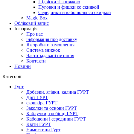
Підвіски зі знижкою
Пуговки и фишки со скидкой
Серединки и кабошоны со скидкой
Magic Box
Обліковий запис
Інформація
Про нас
інформація про доставку
Як зробити замовлення
Система знижок
Часто задавані питання
Контакти
Новини
Категорії
Гурт
Добавки, ягідки, калина ГУРТ
Дріт ГУРТ
екошкіра ГУРТ
Заколки та основи ГУРТ
Каблучки, гребінці ГУРТ
Кабошони і серединки ГУРТ
Квіти ГУРТ
Намистини Гурт