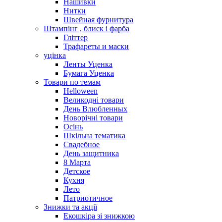
Нашивки
Нитки
Швейная фурнитура
Штампінг , блиск і фарба
Гліттер
Трафареты и маски
уцінка
Ленты Уценка
Бумага Уценка
Товари по темам
Helloween
Великодні товари
День Влюбленных
Новорічні товари
Осінь
Шкільна тематика
Свадебное
День защитника
8 Марта
Детское
Кухня
Лето
Патриотичное
Знижки та акції
Екошкіра зі знижкою