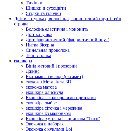
Тичінки
Шишки и сухоцвіти
Ягідки та гілочки
Дріт в котушках, волосінь, флористичний прут і тейп
стрічка
Волосінь еластична і мононить
Дріт котушка
Дріт флористичний (флористичний прут)
Нитка бісерна
Синельная проволока
Тейп стрічка
екошкіра
Вініл матовий і прозорий
Джинс
Еко замша і велюр (оксамит)
екокожа Металік та 3D
екокожа матова
екошкіра блискуча
Екошкіра з кольоровими принтами
екошкіра омбре
екошкіра сіточка і мережива
екошкіра хз малюнком
Екошкіра хутряна і з принтом "Тигр"
Экокожа в наборах
Экокожа с куклами Lol