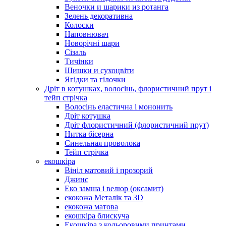
Веночки и шарики из ротанга
Зелень декоративна
Колоски
Наповнювач
Новорічні шари
Сізаль
Тичінки
Шишки и сухоцвіти
Ягідки та гілочки
Дріт в котушках, волосінь, флористичний прут і
тейп стрічка
Волосінь еластична і мононить
Дріт котушка
Дріт флористичний (флористичний прут)
Нитка бісерна
Синельная проволока
Тейп стрічка
екошкіра
Вініл матовий і прозорий
Джинс
Еко замша і велюр (оксамит)
екокожа Металік та 3D
екокожа матова
екошкіра блискуча
Екошкіра з кольоровими принтами