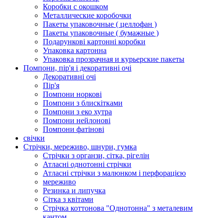
Коробки с окошком
Металлические коробочки
Пакеты упаковочные ( целлофан )
Пакеты упаковочные ( бумажные )
Подарункові картонні коробки
Упаковка картонна
Упаковка прозрачная и курьерские пакеты
Помпони, пір'я і декоративні очі
Декоративні очі
Пір'я
Помпони норкові
Помпони з блискітками
Помпони з еко хутра
Помпони нейлонові
Помпони фатінові
свічки
Стрічки, мереживо, шнури, гумка
Стрічки з органзи, сітка, рігелін
Атласні однотонні стрічки
Атласні стрічки з малюнком і перфорацією
мереживо
Резинка и липучка
Сітка з квітами
Стрічка коттонова "Однотонна" з металевим
кантом