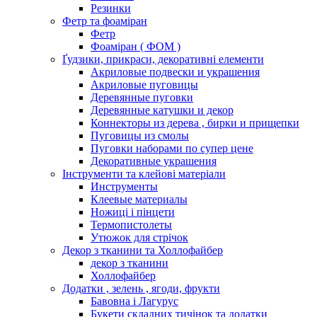
Резинки
Фетр та фоаміран
Фетр
Фоаміран ( ФОМ )
Ґудзики, прикраси, декоративні елементи
Акриловые подвески и украшения
Акриловые пуговицы
Деревянные пуговки
Деревянные катушки и декор
Коннекторы из дерева , бирки и прищепки
Пуговицы из смолы
Пуговки наборами по супер цене
Декоративные украшения
Інструменти та клейові матеріали
Инструменты
Клеевые материалы
Ножиці і пінцети
Термопистолеты
Утюжок для стрічок
Декор з тканини та Холлофайбер
декор з тканини
Холлофайбер
Додатки , зелень , ягоди, фрукти
Бавовна і Лагурус
Букети складних тичінок та додатки