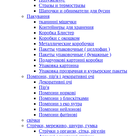
Стразы и термостразы
Шапочки и обниматели для бусин
Пакування
тканинні мішечки
Контейнеры для хранения
Коробка Блистер
Коробки с окошком
Металлические коробочки
Пакеты упаковочные ( целлофан )
Пакеты упаковочные ( бумажные )
Подарункові картонні коробки
Упаковка картонна
Упаковка прозрачная и курьерские пакеты
Помпони, пір'я і декоративні очі
Декоративні очі
Пір'я
Помпони норкові
Помпони з блискітками
Помпони з еко хутра
Помпони нейлонові
Помпони фатінові
свічки
Стрічки, мереживо, шнури, гумка
Стрічки з органзи, сітка, рігелін