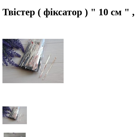
Твістер ( фіксатор ) " 10 см 