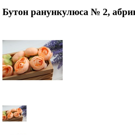
Бутон ранункулюса № 2, абри