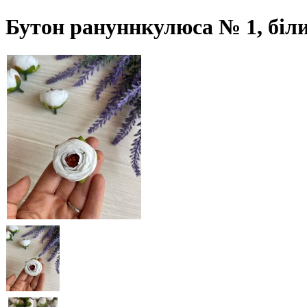
Бутон рануннкулюса № 1, біл